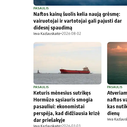
Politika
Technologijos
PASAULIS
Naftos kainų šuolis kelia naują grėsmę:
Patarimai
Indėlių palūkano
vairuotojai ir vartotojai gali pajusti dar
Dirbtinis intelektas
Dienos naujienos
didesnį spaudimą
Gineso rekordai
Ekonomikos nauj
Ieva Kazlauskaitė
•
2026-08-02
PASAULIS
PASAULIS
Keturis mėnesius sutrikęs
Atveriam
Hormūzo sąsiauris smogia
naftos va
pasauliui: ekonomistai
kas nuti
perspėja, kad didžiausia krizė
dienų
dar priešakyje
Ieva Kazlaus
Ieva Kazlauskaitė
•
2026-07-03