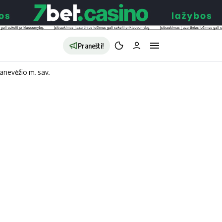
Pranešti!
anevėžio m. sav.
aldybės
Redakcija
Apie mus
o
Autoriai
no
Kontaktai
jono
Privatumo politika
ono
Redakcijos politika
sto
Receptai