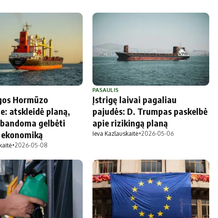
PASAULIS
ėgos Hormūzo
Įstrigę laivai pagaliau
e: atskleidė planą,
pajudės: D. Trumpas paskelbė
 bandoma gelbėti
apie rizikingą planą
o ekonomiką
Ieva Kazlauskaitė
•
2026-05-06
kaitė
•
2026-05-08