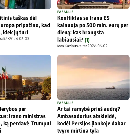
PASAULIS
itinis taškas dėl
Konfliktas su Iranu ES
Europa pripažino, kad
kainuoja po 500 mln. eurų per
 kiek jų turi
dieną: kas brangsta
labiausiai?
kaitė
•
2026-05-03
(1)
Ieva Kazlauskaitė
•
2026-05-02
PASAULIS
derybos per
Ar tai ramybė prieš audrą?
kus: Irano ministras
Ambasadorius atskleidė,
ė, ką perdavė Trumpui
kodėl Persijos įlankoje dabar
i
tvyro mirtina tyla