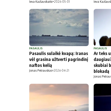
Ieva Kazlauskaitė
•
2026-05-01
Ieva Kazlaus
PASAULIS
PASAULIS
Pasaulis sulaikė kvapą: Iranas
Ar teks 
vėl grasina užtverti pagrindinį
daugiau?
naftos kelią
skubiai b
blokadą
Jonas Petrauskas
•
2026-04-21
Jonas Petrau