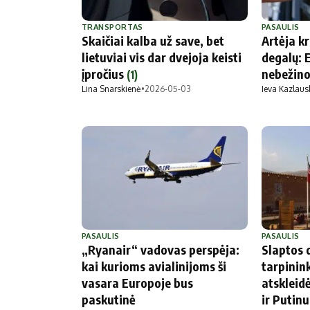
TRANSPORTAS
PASAULIS
Skaičiai kalba už save, bet
Artėja kr
lietuviai vis dar dvejoja keisti
degalų: 
įpročius
nebežino,
(1)
Lina Snarskienė
•
2026-05-03
Ieva Kazlaus
PASAULIS
PASAULIS
„Ryanair“ vadovas perspėja:
Slaptos 
kai kurioms avialinijoms ši
tarpinin
vasara Europoje bus
atskleid
paskutinė
ir Putinu