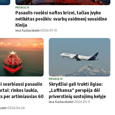
Marijampolės
Prienų rajono
PASAULIS
Pasaulis ruošėsi naftos krizei, tačiau įvyko
s
netikėtas posūkis: svarbų vaidmenį suvaidino
Kinija
Ieva Kazlauskaitė
•
2026-07-31
ienos
PASAULIS
i svarbiausi pasaulio
Skrydžiai gali trukti ilgiau:
rtai: rinkos laukia,
„Lufthansa“ perspėja dėl
ks per artimiausias 60
priverstinių sustojimų kelyje
Ieva Kazlauskaitė
•
2026-05-11
kaitė
•
2026-06-26