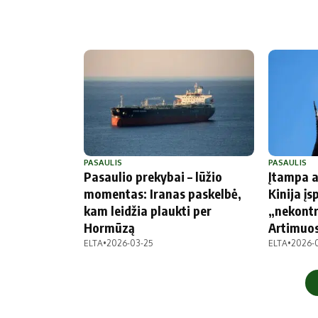
PASAULIS
PASAULIS
Pasaulio prekybai – lūžio
Įtampa ar
momentas: Iranas paskelbė,
Kinija įs
kam leidžia plaukti per
„nekontr
Hormūzą
Artimuos
ELTA
•
2026-03-25
ELTA
•
2026-