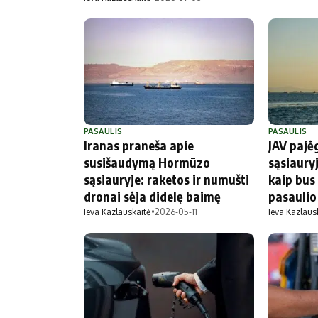
PASAULIS
PASAULIS
Iranas praneša apie
JAV paj
susišaudymą Hormūzo
sąsiauryj
sąsiauryje: raketos ir numušti
kaip bus
dronai sėja didelę baimę
pasauli
Ieva Kazlauskaitė
•
2026-05-11
Ieva Kazlaus