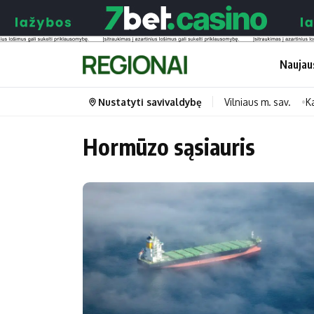
Naujau
Nustatyti savivaldybę
Vilniaus m. sav.
K
Hormūzo sąsiauris
Portalas
Kategorijos
Pradinis puslapis
Transportas
Savivaldybės
Gyvenimas
Naujausi
Horoskopai
Regionai
Laisvalaikis
Lietuva
Maistas
Pasaulis
Sveikata