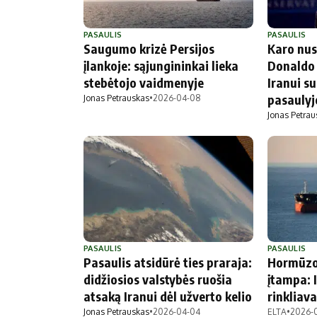
PASAULIS
PASAULIS
Saugumo krizė Persijos
Karo nus
įlankoje: sąjungininkai lieka
Donaldo
stebėtojo vaidmenyje
Iranui su
pasaulyj
Jonas Petrauskas
•
2026-04-08
Jonas Petrau
PASAULIS
PASAULIS
Pasaulis atsidūrė ties praraja:
Hormūzo 
didžiosios valstybės ruošia
įtampa: 
atsaką Iranui dėl užverto kelio
rinkliava
Jonas Petrauskas
•
2026-04-04
ELTA
•
2026-