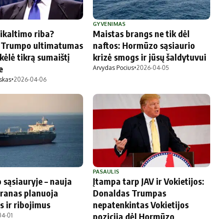
GYVENIMAS
ikaltimo riba?
Maistas brangs ne tik dėl
 Trumpo ultimatumas
naftos: Hormūzo sąsiaurio
kėlė tikrą sumaištį
krizė smogs ir jūsų šaldytuvui
e
Arvydas Pocius
•
2026-04-05
skas
•
2026-04-06
PASAULIS
sąsiauryje – nauja
Įtampa tarp JAV ir Vokietijos:
Iranas planuoja
Donaldas Trumpas
s ir ribojimus
nepatenkintas Vokietijos
pozicija dėl Hormūzo
04-01