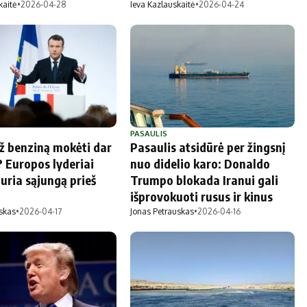
kaitė
•
2026-04-28
Ieva Kazlauskaitė
•
2026-04-24
PASAULIS
už benziną mokėti dar
Pasaulis atsidūrė per žingsnį
 Europos lyderiai
nuo didelio karo: Donaldo
uria sąjungą prieš
Trumpo blokada Iranui gali
išprovokuoti rusus ir kinus
skas
•
2026-04-17
Jonas Petrauskas
•
2026-04-16