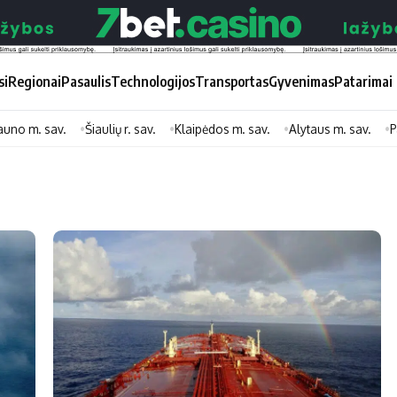
si
Regionai
Pasaulis
Technologijos
Transportas
Gyvenimas
Patarimai
auno m. sav.
Šiaulių r. sav.
Klaipėdos m. sav.
Alytaus m. sav.
P
Didžiosios savivaldybės
Kitos saviv
Vilniaus miesto
Druskininkų
Kauno miesto
Utenos rajon
Klaipėdos miesto
Jonavos rajo
Panevėžio miesto
Vilkaviškio ra
Šiaulių miesto
Tauragės raj
Alytaus miesto
Palangos mie