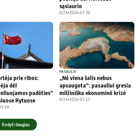
sąsiaurio
ELTA
•
2026-03-30
PASAULIS
tėja prie ribos:
„Nė viena šalis nebus
pėja dėl
apsaugota“: pasauliui gresia
oliuojamos padėties“
milžiniška ekonominė krizė
iuose Rytuose
ELTA
•
2026-03-23
03-24
Rodyti daugiau