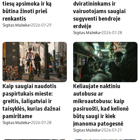
tiesų apsimoka ir ką
dviratininkams ir
būtina žinoti prieš
vairuotojams saugiai
renkantis
sugyventi bendroje
erdvėje
Sigitas Mažeika
•
2026-07-29
Sigitas Mažeika
•
2026-07-28
Kaip saugiai naudotis
Keliaujate naktiniu
paspirtukais mieste:
autobusu ar
greitis, šaligatviai ir
mikroautobusu: kaip
taisyklės, kurias dažnai
pasiruošti, kad kelionė
pamirštame
būtų saugi ir kiek
įmanoma patogesnė
Sigitas Mažeika
•
2026-07-28
Sigitas Mažeika
•
2026-07-27