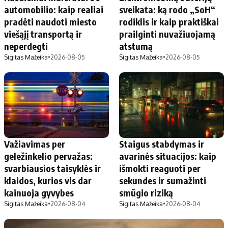
Apie mus
automobilio: kaip realiai
sveikata: ką rodo „SoH“
Autoriai
pradėti naudoti miesto
rodiklis ir kaip praktiškai
viešąjį transportą ir
prailginti nuvažiuojamą
Kontaktai
neperdegti
atstumą
Privatumo politika
Sigitas Mažeika
•
2026-08-05
Sigitas Mažeika
•
2026-08-05
Redakcijos politika
Receptai
Važiavimas per
Staigus stabdymas ir
geležinkelio pervažas:
avarinės situacijos: kaip
svarbiausios taisyklės ir
išmokti reaguoti per
klaidos, kurios vis dar
sekundes ir sumažinti
kainuoja gyvybes
smūgio riziką
Sigitas Mažeika
•
2026-08-04
Sigitas Mažeika
•
2026-08-04