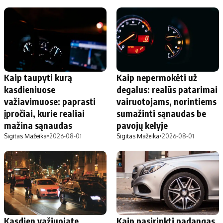
Kaip taupyti kurą
Kaip nepermokėti už
kasdieniuose
degalus: realūs patarimai
važiavimuose: paprasti
vairuotojams, norintiems
įpročiai, kurie realiai
sumažinti sąnaudas be
mažina sąnaudas
pavojų kelyje
Sigitas Mažeika
•
2026-08-01
Sigitas Mažeika
•
2026-08-01
Kasdien važiuojate
Kaip pasirinkti padangas