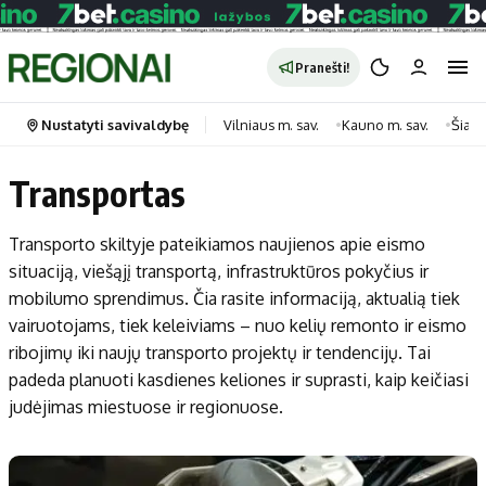
Pranešti!
Nustatyti savivaldybę
Vilniaus m. sav.
Kauno m. sav.
Šiauli
Transportas
Portalas
Kategorijos
Transporto skiltyje pateikiamos naujienos apie eismo
Pradinis puslapis
Transportas
situaciją, viešąjį transportą, infrastruktūros pokyčius ir
Savivaldybės
Gyvenimas
mobilumo sprendimus. Čia rasite informaciją, aktualią tiek
Naujausi
Horoskopai
vairuotojams, tiek keleiviams – nuo kelių remonto ir eismo
ribojimų iki naujų transporto projektų ir tendencijų. Tai
Regionai
Laisvalaikis
padeda planuoti kasdienes keliones ir suprasti, kaip keičiasi
Lietuva
Maistas
judėjimas miestuose ir regionuose.
Pasaulis
Sveikata
Politika
Technologijos