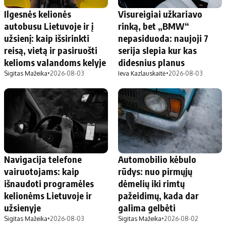
Ilgesnės kelionės
Visureigiai užkariavo
autobusu Lietuvoje ir į
rinką, bet „BMW“
užsienį: kaip išsirinkti
nepasiduoda: naujoji 7
reisą, vietą ir pasiruošti
serija slepia kur kas
kelioms valandoms kelyje
didesnius planus
Sigitas Mažeika
•
2026-08-03
Ieva Kazlauskaitė
•
2026-08-03
Navigacija telefone
Automobilio kėbulo
vairuotojams: kaip
rūdys: nuo pirmųjų
išnaudoti programėles
dėmelių iki rimtų
kelionėms Lietuvoje ir
pažeidimų, kada dar
užsienyje
galima gelbėti
Sigitas Mažeika
•
2026-08-03
Sigitas Mažeika
•
2026-08-02