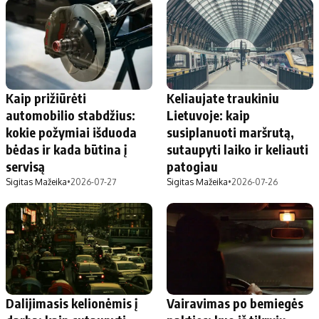
Kaip prižiūrėti
Keliaujate traukiniu
automobilio stabdžius:
Lietuvoje: kaip
kokie požymiai išduoda
susiplanuoti maršrutą,
bėdas ir kada būtina į
sutaupyti laiko ir keliauti
servisą
patogiau
Sigitas Mažeika
•
2026-07-27
Sigitas Mažeika
•
2026-07-26
Dalijimasis kelionėmis į
Vairavimas po bemiegės