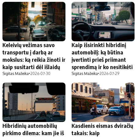
Keleivių vežimas savo
Kaip išsirinkti hibridinį
transportu į darbą ar
automobilį: ką būtina
mokslus: ką reikia žinoti ir
įvertinti prieš priimant
kaip susitarti dėl išlaidų
sprendimą ir ko nesitikėti
Sigitas Mažeika
•
2026-07-30
Sigitas Mažeika
•
2026-07-29
Hibridinių automobilių
Kasdienis eismas dviračių
pirkimo dilema: kam jie iš
takais: kaip