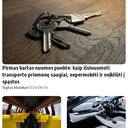
Pirmas kartas nuomos punkte: kaip išsinuomoti
transporto priemonę saugiai, nepermokėti ir neįkliūti į
spąstus
Sigitas Mažeika
•
2026-08-06