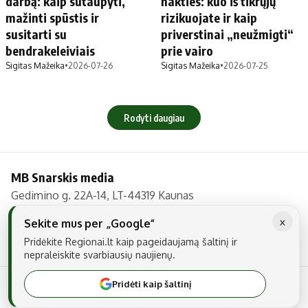
darbą: kaip sutaupyti,
nakties: kuo iš tikrųjų
mažinti spūstis ir
rizikuojate ir kaip
susitarti su
priverstinai „neužmigti“
bendrakeleiviais
prie vairo
Sigitas Mažeika
•
2026-07-26
Sigitas Mažeika
•
2026-07-25
Rodyti daugiau
MB Snarskis media
Gedimino g. 22A-14, LT-44319 Kaunas
Tel.: +370 606 17737
×
Sekite mus per „Google“
El. paštas:
info@regionai.lt
Pridėkite Regionai.lt kaip pageidaujamą šaltinį ir
nepraleiskite svarbiausių naujienų.
Pridėti kaip šaltinį
© 2026 Visos teisės saugomos. Kopijuoti be raštiško sutikimo yra
draudžiama.