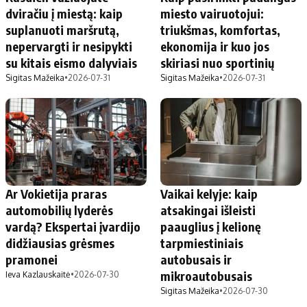
dviračiu į miestą: kaip
miesto vairuotojui:
suplanuoti maršrutą,
triukšmas, komfortas,
nepervargti ir nesipykti
ekonomija ir kuo jos
su kitais eismo dalyviais
skiriasi nuo sportinių
Sigitas Mažeika
•
2026-07-31
Sigitas Mažeika
•
2026-07-31
Ar Vokietija praras
Vaikai kelyje: kaip
automobilių lyderės
atsakingai išleisti
vardą? Ekspertai įvardijo
paauglius į kelionę
didžiausias grėsmes
tarpmiestiniais
pramonei
autobusais ir
mikroautobusais
Ieva Kazlauskaitė
•
2026-07-30
Sigitas Mažeika
•
2026-07-30