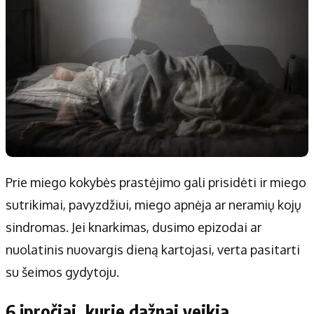
Prie miego kokybės prastėjimo gali prisidėti ir miego
sutrikimai, pavyzdžiui, miego apnėja ar neramių kojų
sindromas. Jei knarkimas, dusimo epizodai ar
nuolatinis nuovargis dieną kartojasi, verta pasitarti
su šeimos gydytoju.
6 įpročiai, kurie dažnai veikia