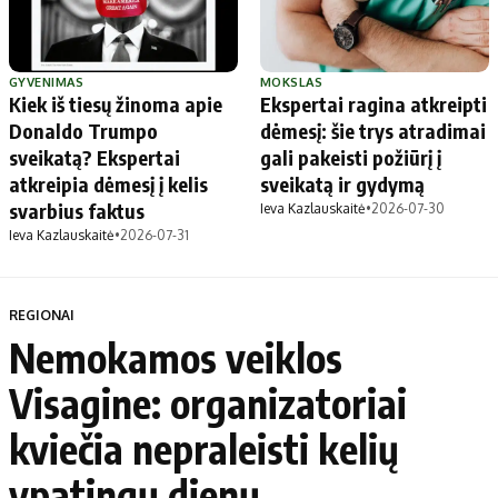
GYVENIMAS
MOKSLAS
Kiek iš tiesų žinoma apie
Ekspertai ragina atkreipti
Donaldo Trumpo
dėmesį: šie trys atradimai
sveikatą? Ekspertai
gali pakeisti požiūrį į
atkreipia dėmesį į kelis
sveikatą ir gydymą
svarbius faktus
Ieva Kazlauskaitė
•
2026-07-30
Ieva Kazlauskaitė
•
2026-07-31
REGIONAI
Nemokamos veiklos
Visagine: organizatoriai
kviečia nepraleisti kelių
ypatingų dienų