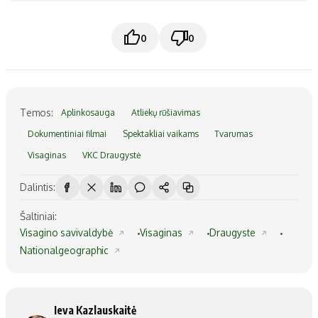
0
0
Temos:
Aplinkosauga
Atliekų rūšiavimas
Dokumentiniai filmai
Spektakliai vaikams
Tvarumas
Visaginas
VKC Draugystė
Dalintis:
Šaltiniai:
Visagino savivaldybė
Visaginas
Draugyste
Nationalgeographic
Ieva Kazlauskaitė