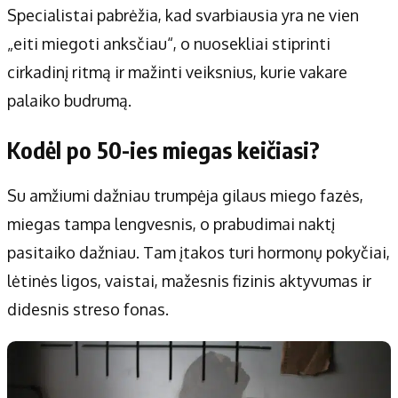
Apie mus
Specialistai pabrėžia, kad svarbiausia yra ne vien
Autoriai
„eiti miegoti anksčiau“, o nuosekliai stiprinti
Kontaktai
cirkadinį ritmą ir mažinti veiksnius, kurie vakare
Privatumo politika
palaiko budrumą.
Redakcijos politika
Receptai
Kodėl po 50-ies miegas keičiasi?
Su amžiumi dažniau trumpėja gilaus miego fazės,
miegas tampa lengvesnis, o prabudimai naktį
pasitaiko dažniau. Tam įtakos turi hormonų pokyčiai,
lėtinės ligos, vaistai, mažesnis fizinis aktyvumas ir
didesnis streso fonas.