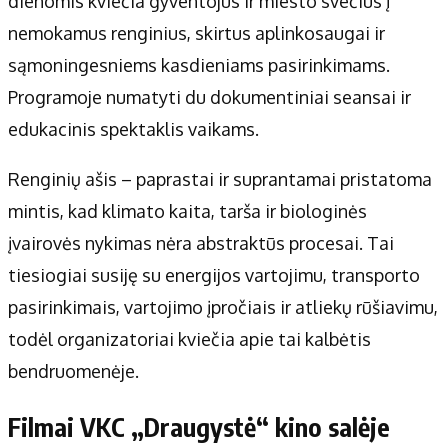
dienomis kviečia gyventojus ir miesto svečius į
nemokamus renginius, skirtus aplinkosaugai ir
sąmoningesniems kasdieniams pasirinkimams.
Programoje numatyti du dokumentiniai seansai ir
edukacinis spektaklis vaikams.
Renginių ašis – paprastai ir suprantamai pristatoma
mintis, kad klimato kaita, tarša ir biologinės
įvairovės nykimas nėra abstraktūs procesai. Tai
tiesiogiai susiję su energijos vartojimu, transporto
pasirinkimais, vartojimo įpročiais ir atliekų rūšiavimu,
todėl organizatoriai kviečia apie tai kalbėtis
bendruomenėje.
Filmai VKC „Draugystė“ kino salėje