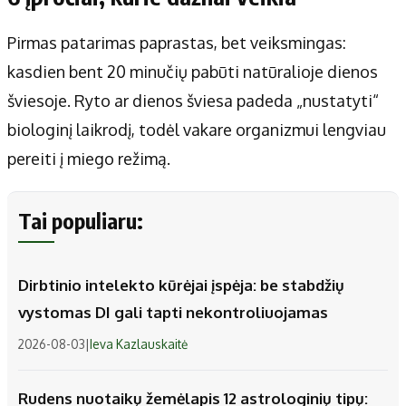
Pirmas patarimas paprastas, bet veiksmingas:
kasdien bent 20 minučių pabūti natūralioje dienos
šviesoje. Ryto ar dienos šviesa padeda „nustatyti“
biologinį laikrodį, todėl vakare organizmui lengviau
pereiti į miego režimą.
Tai populiaru:
Dirbtinio intelekto kūrėjai įspėja: be stabdžių
vystomas DI gali tapti nekontroliuojamas
2026-08-03
|
Ieva Kazlauskaitė
Rudens nuotaikų žemėlapis 12 astrologinių tipų: