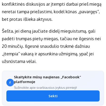
konfliktinės diskusijos ar įtempti darbai prieš miegą
neretai tampa priežastimi, kodėl kūnas „pavargęs“,
bet protas išlieka aktyvus.
Šešta, jei dieną jaučiate didelį mieguistumą, gali
padėti trumpas pietų miegas, tačiau ne ilgesnis nei
20 minučių. Ilgesnė snaudulio trukmė dažniau
„įtempia“ vakarą ir apsunkina užmigimą, ypač jei
užsnūstama vėlai.
Skaitykite mūsų naujienas „Facebook“
platformoje
Sužinokite apie svarbiausius įvykius pirmieji!
Sekti