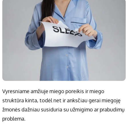
Patarimai
Indėlių palūkanos
Dirbtinis intelektas
Dienos naujienos
Gineso rekordai
Ekonomikos naujienos
Didžiosios savivaldybės
Kitos savivaldybės
Vilniaus miesto
Druskininkų
Kauno miesto
Utenos rajono
Klaipėdos miesto
Jonavos rajono
Panevėžio miesto
Vilkaviškio rajono
Šiaulių miesto
Tauragės rajono
Vyresniame amžiuje miego poreikis ir miego
Alytaus miesto
Palangos miesto
struktūra kinta, todėl net ir anksčiau gerai miegoję
Marijampolės
Prienų rajono
žmonės dažniau susiduria su užmigimo ar prabudimų
problema.
Redakcija