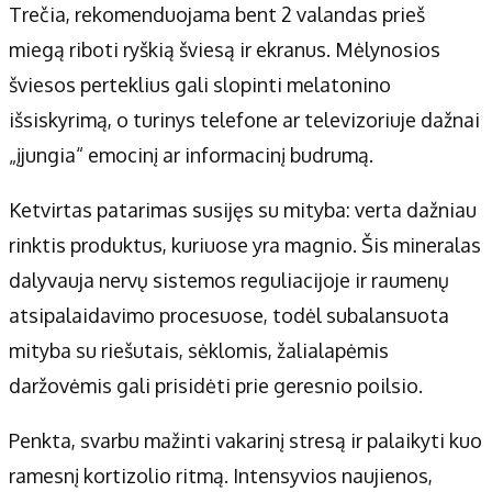
Trečia, rekomenduojama bent 2 valandas prieš
miegą riboti ryškią šviesą ir ekranus. Mėlynosios
šviesos perteklius gali slopinti melatonino
išsiskyrimą, o turinys telefone ar televizoriuje dažnai
„įjungia“ emocinį ar informacinį budrumą.
Ketvirtas patarimas susijęs su mityba: verta dažniau
rinktis produktus, kuriuose yra magnio. Šis mineralas
dalyvauja nervų sistemos reguliacijoje ir raumenų
atsipalaidavimo procesuose, todėl subalansuota
mityba su riešutais, sėklomis, žalialapėmis
daržovėmis gali prisidėti prie geresnio poilsio.
Penkta, svarbu mažinti vakarinį stresą ir palaikyti kuo
ramesnį kortizolio ritmą. Intensyvios naujienos,