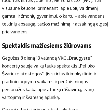
rodomas filmas „Upė“ su „Nemunas 2.0“ (N-7). Tai
vizualinė kelionė, primenanti apie upių vaidmenį
gamtai ir žmonių gyvenimui, o kartu – apie vandens
telkinių apsaugą, taršos mažinimą ir atsakingą elgesį
prie vandens.
Spektaklis mažiesiems žiūrovams
Gegužės 8 dieną 13 valandą VKC „Draugystė“
koncertų salėje vaikų lauks spektaklis „Peliuko
Švariuko atostogos“. Jis skirtas ikimokyklinio ir
pradinio ugdymo vaikams ir per žaismingus
personažus kalba apie atliekų rūšiavimą, tvarų
vartojimą ir švaresnę aplinką.
Organizatoriai primena, kad ankstyvas