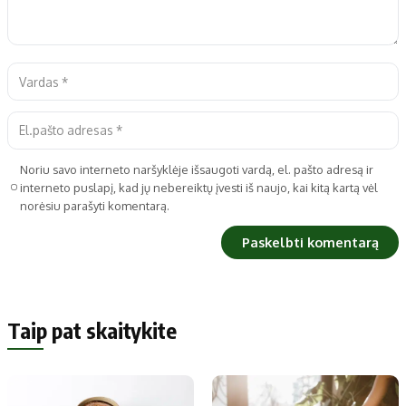
Noriu savo interneto naršyklėje išsaugoti vardą, el. pašto adresą ir
interneto puslapį, kad jų nebereiktų įvesti iš naujo, kai kitą kartą vėl
norėsiu parašyti komentarą.
Taip pat skaitykite