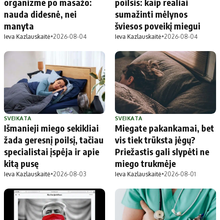
organizme po masažo:
poilsis: kaip realiai
nauda didesnė, nei
sumažinti mėlynos
manyta
šviesos poveikį miegui
Ieva Kazlauskaitė
•
2026-08-04
Ieva Kazlauskaitė
•
2026-08-04
SVEIKATA
SVEIKATA
Išmanieji miego sekikliai
Miegate pakankamai, bet
žada geresnį poilsį, tačiau
vis tiek trūksta jėgų?
specialistai įspėja ir apie
Priežastis gali slypėti ne
kitą pusę
miego trukmėje
Ieva Kazlauskaitė
•
2026-08-03
Ieva Kazlauskaitė
•
2026-08-01