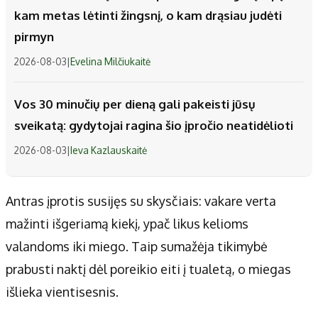
kam metas lėtinti žingsnį, o kam drąsiau judėti
pirmyn
2026-08-03
|
Evelina Milčiukaitė
Vos 30 minučių per dieną gali pakeisti jūsų
sveikatą: gydytojai ragina šio įpročio neatidėlioti
2026-08-03
|
Ieva Kazlauskaitė
Antras įprotis susijęs su skysčiais: vakare verta
mažinti išgeriamą kiekį, ypač likus kelioms
valandoms iki miego. Taip sumažėja tikimybė
prabusti naktį dėl poreikio eiti į tualetą, o miegas
išlieka vientisesnis.