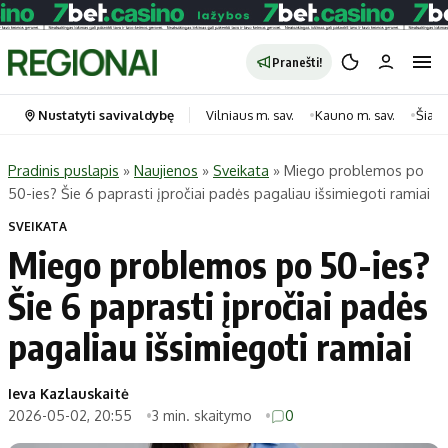
Pranešti!
Nustatyti savivaldybę
Vilniaus m. sav.
Kauno m. sav.
Šiauli
Pradinis puslapis
»
Naujienos
»
Sveikata
»
Miego problemos po
50-ies? Šie 6 paprasti įpročiai padės pagaliau išsimiegoti ramiai
Portalas
Kategorijos
SVEIKATA
Pradinis puslapis
Transportas
Miego problemos po 50-ies?
Savivaldybės
Gyvenimas
Šie 6 paprasti įpročiai padės
Naujausi
Horoskopai
Regionai
Laisvalaikis
pagaliau išsimiegoti ramiai
Lietuva
Maistas
Pasaulis
Sveikata
Ieva Kazlauskaitė
2026-05-02, 20:55
3 min. skaitymo
0
Politika
Technologijos