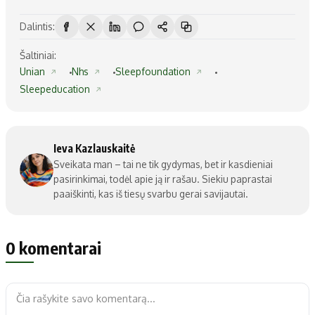
Dalintis:
Šaltiniai:
Unian
Nhs
Sleepfoundation
Sleepeducation
Ieva Kazlauskaitė
Sveikata man – tai ne tik gydymas, bet ir kasdieniai
pasirinkimai, todėl apie ją ir rašau. Siekiu paprastai
paaiškinti, kas iš tiesų svarbu gerai savijautai.
0 komentarai