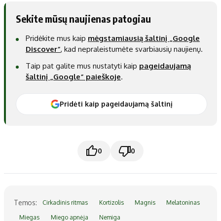
Sekite mūsų naujienas patogiau
Pridėkite mus kaip
mėgstamiausią šaltinį „Google
Discover“
, kad nepraleistumėte svarbiausių naujienų.
Taip pat galite mus nustatyti kaip
pageidaujamą
šaltinį „Google“ paieškoje
.
Pridėti kaip pageidaujamą šaltinį
0
0
Temos:
Cirkadinis ritmas
Kortizolis
Magnis
Melatoninas
Miegas
Miego apnėja
Nemiga