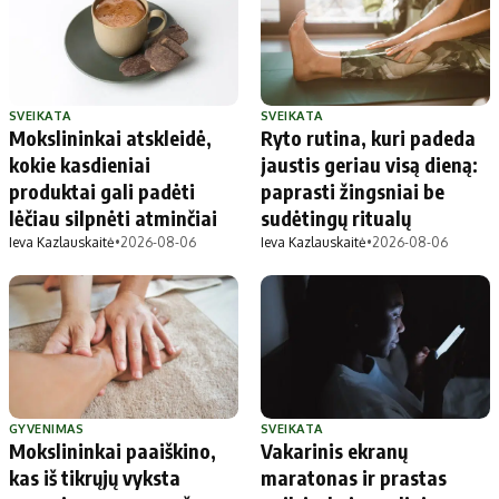
SVEIKATA
SVEIKATA
Mokslininkai atskleidė,
Ryto rutina, kuri padeda
kokie kasdieniai
jaustis geriau visą dieną:
produktai gali padėti
paprasti žingsniai be
lėčiau silpnėti atminčiai
sudėtingų ritualų
Ieva Kazlauskaitė
•
2026-08-06
Ieva Kazlauskaitė
•
2026-08-06
GYVENIMAS
SVEIKATA
Mokslininkai paaiškino,
Vakarinis ekranų
kas iš tikrųjų vyksta
maratonas ir prastas