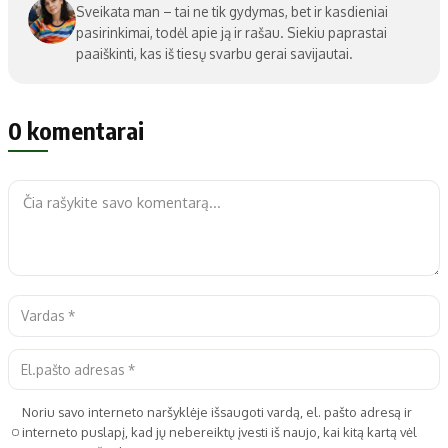
Sveikata man – tai ne tik gydymas, bet ir kasdieniai
pasirinkimai, todėl apie ją ir rašau. Siekiu paprastai
paaiškinti, kas iš tiesų svarbu gerai savijautai.
0 komentarai
Noriu savo interneto naršyklėje išsaugoti vardą, el. pašto adresą ir
interneto puslapį, kad jų nebereiktų įvesti iš naujo, kai kitą kartą vėl