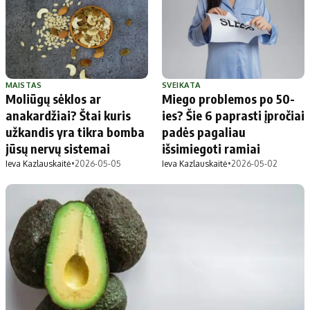
Apie mus
Autoriai
Kontaktai
Privatumo politika
MAISTAS
SVEIKATA
Redakcijos politika
Moliūgų sėklos ar
Miego problemos po 50-
Receptai
anakardžiai? Štai kuris
ies? Šie 6 paprasti įpročiai
užkandis yra tikra bomba
padės pagaliau
jūsų nervų sistemai
išsimiegoti ramiai
Ieva Kazlauskaitė
•
2026-05-05
Ieva Kazlauskaitė
•
2026-05-02