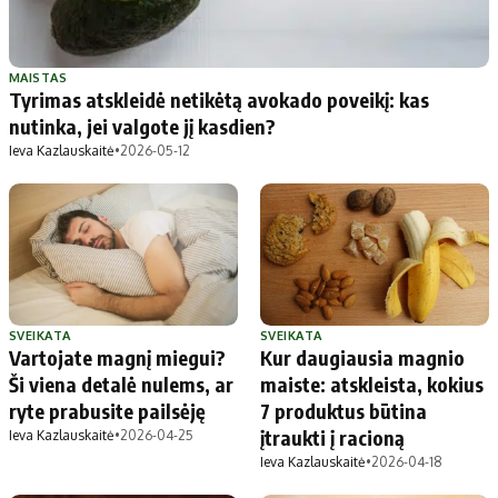
MAISTAS
Tyrimas atskleidė netikėtą avokado poveikį: kas
nutinka, jei valgote jį kasdien?
Ieva Kazlauskaitė
•
2026-05-12
SVEIKATA
SVEIKATA
Vartojate magnį miegui?
Kur daugiausia magnio
Ši viena detalė nulems, ar
maiste: atskleista, kokius
ryte prabusite pailsėję
7 produktus būtina
įtraukti į racioną
Ieva Kazlauskaitė
•
2026-04-25
Ieva Kazlauskaitė
•
2026-04-18