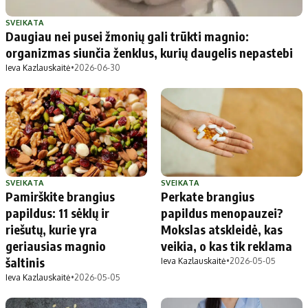
Patarimai
Indėlių palūkanos
Dirbtinis intelektas
Dienos naujienos
SVEIKATA
Daugiau nei pusei žmonių gali trūkti magnio:
Gineso rekordai
Ekonomikos naujienos
organizmas siunčia ženklus, kurių daugelis nepastebi
Ieva Kazlauskaitė
•
2026-06-30
Didžiosios savivaldybės
Kitos savivaldybės
Vilniaus miesto
Druskininkų
Kauno miesto
Utenos rajono
Klaipėdos miesto
Jonavos rajono
Panevėžio miesto
Vilkaviškio rajono
SVEIKATA
SVEIKATA
Pamirškite brangius
Perkate brangius
Šiaulių miesto
Tauragės rajono
papildus: 11 sėklų ir
papildus menopauzei?
Alytaus miesto
Palangos miesto
riešutų, kurie yra
Mokslas atskleidė, kas
Marijampolės
Prienų rajono
geriausias magnio
veikia, o kas tik reklama
šaltinis
Ieva Kazlauskaitė
•
2026-05-05
Ieva Kazlauskaitė
•
2026-05-05
Redakcija