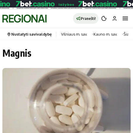
Pranešti!
Nustatyti savivaldybę
Vilniaus m. sav.
Kauno m. sav.
Šiauli
Magnis
Portalas
Kategorijos
Pradinis puslapis
Transportas
Savivaldybės
Gyvenimas
Naujausi
Horoskopai
Regionai
Laisvalaikis
Lietuva
Maistas
Pasaulis
Sveikata
Politika
Technologijos