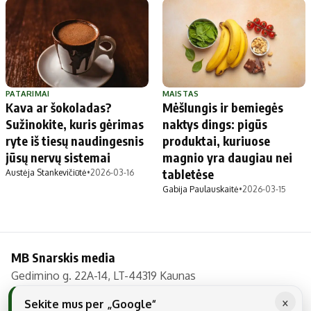
PATARIMAI
MAISTAS
Kava ar šokoladas?
Mėšlungis ir bemiegės
Sužinokite, kuris gėrimas
naktys dings: pigūs
ryte iš tiesų naudingesnis
produktai, kuriuose
jūsų nervų sistemai
magnio yra daugiau nei
tabletėse
Austėja Stankevičiūtė
•
2026-03-16
Gabija Paulauskaitė
•
2026-03-15
MB Snarskis media
Gedimino g. 22A-14, LT-44319 Kaunas
Tel.: +370 606 17737
×
Sekite mus per „Google“
El. paštas:
info@regionai.lt