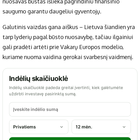
nuosavas būstas išlieka pagrindiniu finansinio
saugumo garantu daugeliui gyventojų.
Galutinis vaizdas gana aiškus – Lietuva šiandien yra
tarp lyderių pagal būsto nuosavybę, tačiau ilgainiui
gali pradėti artėti prie Vakarų Europos modelio,
kuriame nuoma vaidina gerokai svarbesnį vaidmenį.