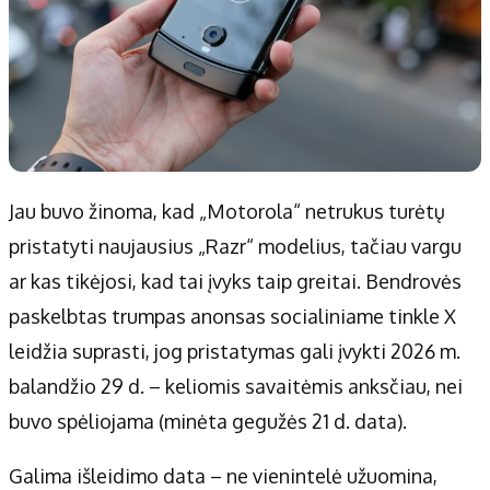
Jau buvo žinoma, kad „Motorola“ netrukus turėtų
pristatyti naujausius „Razr“ modelius, tačiau vargu
ar kas tikėjosi, kad tai įvyks taip greitai. Bendrovės
paskelbtas trumpas anonsas socialiniame tinkle X
leidžia suprasti, jog pristatymas gali įvykti 2026 m.
balandžio 29 d. – keliomis savaitėmis anksčiau, nei
buvo spėliojama (minėta gegužės 21 d. data).
Galima išleidimo data – ne vienintelė užuomina,