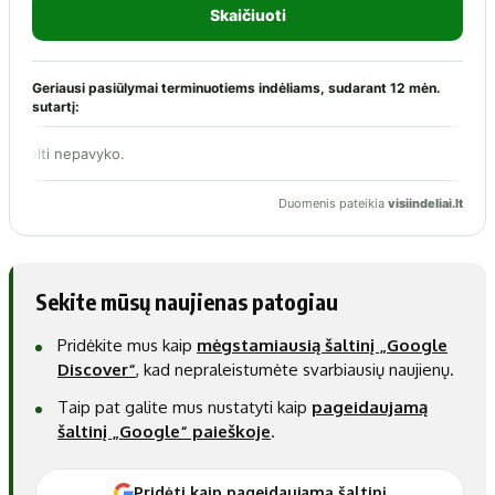
Sekite mūsų naujienas patogiau
Pridėkite mus kaip
mėgstamiausią šaltinį „Google
Discover“
, kad nepraleistumėte svarbiausių naujienų.
Taip pat galite mus nustatyti kaip
pageidaujamą
šaltinį „Google“ paieškoje
.
Pridėti kaip pageidaujamą šaltinį