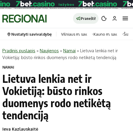
Pranešti!
Nustatyti savivaldybę
Vilniaus m. sav.
Kauno m. sav.
Šiauli
Pradinis puslapis
»
Naujienos
»
Namai
»
Lietuva lenkia net ir
Vokietiją: būsto rinkos duomenys rodo netikėtą tendenciją
Portalas
Kategorijos
NAMAI
Pradinis puslapis
Transportas
Lietuva lenkia net ir
Savivaldybės
Gyvenimas
Vokietiją: būsto rinkos
Naujausi
Horoskopai
Regionai
Laisvalaikis
duomenys rodo netikėtą
Lietuva
Maistas
tendenciją
Pasaulis
Sveikata
Politika
Technologijos
Ieva Kazlauskaitė