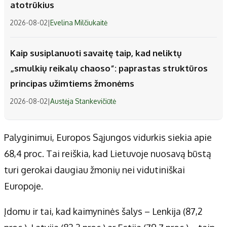
atotrūkius
2026-08-02
|
Evelina Milčiukaitė
Kaip susiplanuoti savaitę taip, kad neliktų
„smulkių reikalų chaoso“: paprastas struktūros
principas užimtiems žmonėms
2026-08-02
|
Austėja Stankevičiūtė
Palyginimui, Europos Sąjungos vidurkis siekia apie
68,4 proc. Tai reiškia, kad Lietuvoje nuosavą būstą
turi gerokai daugiau žmonių nei vidutiniškai
Europoje.
Įdomu ir tai, kad kaimyninės šalys – Lenkija (87,2