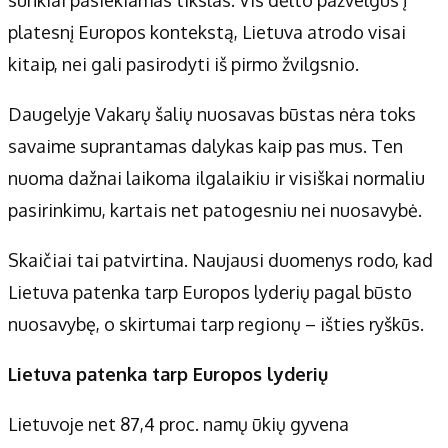
Apie mus
platesnį Europos kontekstą, Lietuva atrodo visai
Autoriai
kitaip, nei gali pasirodyti iš pirmo žvilgsnio.
Kontaktai
Privatumo politika
Daugelyje Vakarų šalių nuosavas būstas nėra toks
Redakcijos politika
savaime suprantamas dalykas kaip pas mus. Ten
Receptai
nuoma dažnai laikoma ilgalaikiu ir visiškai normaliu
pasirinkimu, kartais net patogesniu nei nuosavybė.
Skaičiai tai patvirtina. Naujausi duomenys rodo, kad
Lietuva patenka tarp Europos lyderių pagal būsto
nuosavybę, o skirtumai tarp regionų – išties ryškūs.
Lietuva patenka tarp Europos lyderių
Lietuvoje net 87,4 proc. namų ūkių gyvena