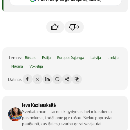
1
0
Temos:
Būstas
Estija
Europos Sąjunga
Latvija
Lenkija
Nuoma
Vokietija
Dalintis:
Ieva Kazlauskaitė
Sveikata man – tai ne tik gydymas, bet ir kasdieniai
pasirinkimai, todėl apie ją ir rašau. Siekiu paprastai
paaiškinti, kas iš tiesų svarbu gerai savijautai.