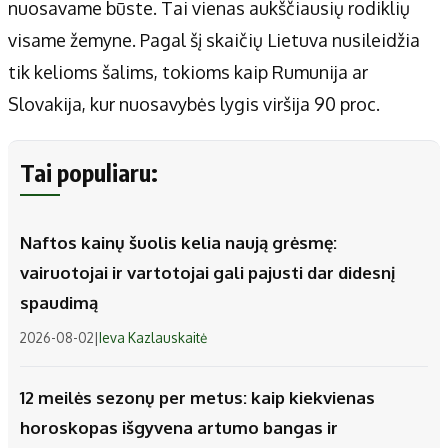
nuosavame būste. Tai vienas aukščiausių rodiklių
visame žemyne. Pagal šį skaičių Lietuva nusileidžia
tik kelioms šalims, tokioms kaip Rumunija ar
Slovakija, kur nuosavybės lygis viršija 90 proc.
Tai populiaru:
Naftos kainų šuolis kelia naują grėsmę:
vairuotojai ir vartotojai gali pajusti dar didesnį
spaudimą
2026-08-02
|
Ieva Kazlauskaitė
12 meilės sezonų per metus: kaip kiekvienas
horoskopas išgyvena artumo bangas ir