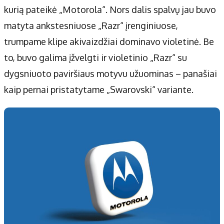
kurią pateikė „Motorola“. Nors dalis spalvų jau buvo
matyta ankstesniuose „Razr“ įrenginiuose,
trumpame klipe akivaizdžiai dominavo violetinė. Be
to, buvo galima įžvelgti ir violetinio „Razr“ su
dygsniuoto paviršiaus motyvu užuominas – panašiai
kaip pernai pristatytame „Swarovski“ variante.