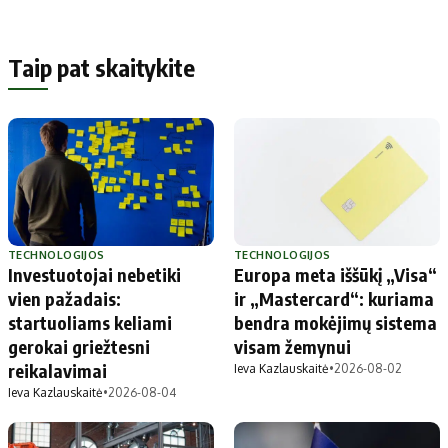
Taip pat skaitykite
TECHNOLOGIJOS
TECHNOLOGIJOS
Investuotojai nebetiki
Europa meta iššūkį „Visa“
vien pažadais:
ir „Mastercard“: kuriama
startuoliams keliami
bendra mokėjimų sistema
gerokai griežtesni
visam žemynui
reikalavimai
Ieva Kazlauskaitė
•
2026-08-02
Ieva Kazlauskaitė
•
2026-08-04