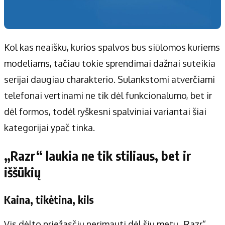
Kol kas neaišku, kurios spalvos bus siūlomos kuriems
modeliams, tačiau tokie sprendimai dažnai suteikia
serijai daugiau charakterio. Sulankstomi atverčiami
telefonai vertinami ne tik dėl funkcionalumo, bet ir
dėl formos, todėl ryškesni spalviniai variantai šiai
kategorijai ypač tinka.
„Razr“ laukia ne tik stiliaus, bet ir
iššūkių
Kaina, tikėtina, kils
Vis dėlto priežasčių nerimauti dėl šių metų „Razr“