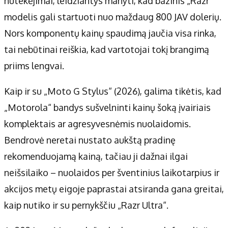
nutekėjimai, leidžiantys manyti, kad bazinis „Razr“
modelis gali startuoti nuo maždaug 800 JAV dolerių.
Nors komponentų kainų spaudimą jaučia visa rinka,
tai nebūtinai reiškia, kad vartotojai tokį brangimą
priims lengvai.
Kaip ir su „Moto G Stylus“ (2026), galima tikėtis, kad
„Motorola“ bandys sušvelninti kainų šoką įvairiais
komplektais ar agresyvesnėmis nuolaidomis.
Bendrovė neretai nustato aukštą pradinę
rekomenduojamą kainą, tačiau ji dažnai ilgai
neišsilaiko – nuolaidos per šventinius laikotarpius ir
akcijos metų eigoje paprastai atsiranda gana greitai,
kaip nutiko ir su pernykščiu „Razr Ultra“.