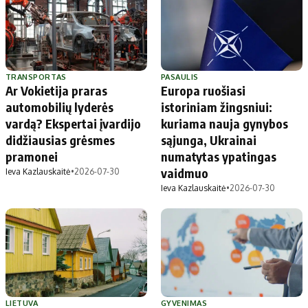
TRANSPORTAS
PASAULIS
Ar Vokietija praras
Europa ruošiasi
automobilių lyderės
istoriniam žingsniui:
vardą? Ekspertai įvardijo
kuriama nauja gynybos
didžiausias grėsmes
sąjunga, Ukrainai
pramonei
numatytas ypatingas
vaidmuo
Ieva Kazlauskaitė
•
2026-07-30
Ieva Kazlauskaitė
•
2026-07-30
LIETUVA
GYVENIMAS