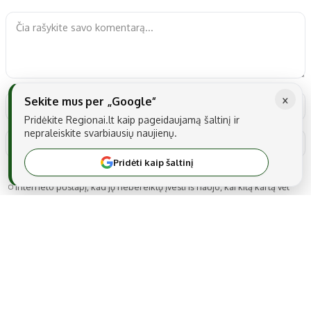
×
Sekite mus per „Google“
Pridėkite Regionai.lt kaip pageidaujamą šaltinį ir
nepraleiskite svarbiausių naujienų.
Pridėti kaip šaltinį
Noriu savo interneto naršyklėje išsaugoti vardą, el. pašto adresą ir
interneto puslapį, kad jų nebereiktų įvesti iš naujo, kai kitą kartą vėl
norėsiu parašyti komentarą.