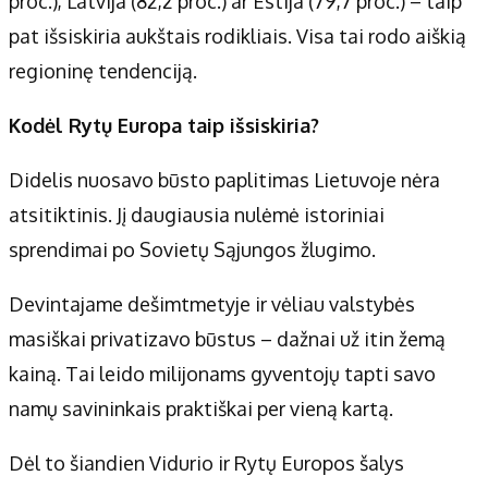
proc.), Latvija (82,2 proc.) ar Estija (79,7 proc.) – taip
pat išsiskiria aukštais rodikliais. Visa tai rodo aiškią
regioninę tendenciją.
Kodėl Rytų Europa taip išsiskiria?
Didelis nuosavo būsto paplitimas Lietuvoje nėra
atsitiktinis. Jį daugiausia nulėmė istoriniai
sprendimai po Sovietų Sąjungos žlugimo.
Devintajame dešimtmetyje ir vėliau valstybės
masiškai privatizavo būstus – dažnai už itin žemą
kainą. Tai leido milijonams gyventojų tapti savo
namų savininkais praktiškai per vieną kartą.
Dėl to šiandien Vidurio ir Rytų Europos šalys