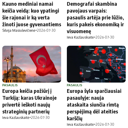
Kauno mediniai namai
Demografai skambina
keičia veidą: kuo ypatingi
pavojaus varpais:
šie rajonai ir ką verta
pasaulis artėja prie lūžio,
žinoti juose gyvenantiems
kuris pakeis ekonomiką ir
visuomenę
Silvija Masiulevičienė
•
2026-07-30
Ieva Kazlauskaitė
•
2026-07-30
PASAULIS
PASAULIS
Europa keičia požiūrį į
Europa šyla sparčiausiai
Turkiją: karas Ukrainoje
pasaulyje: nauja
privertė ieškoti naujų
ataskaita siunčia rimtą
strateginių partnerių
perspėjimą dėl ateities
karščių
Ieva Kazlauskaitė
•
2026-07-30
Ieva Kazlauskaitė
•
2026-07-30