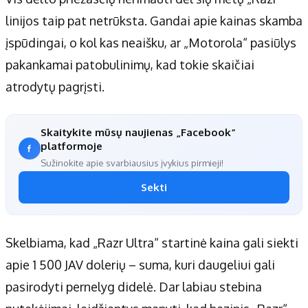
linijos taip pat netrūksta. Gandai apie kainas skamba
įspūdingai, o kol kas neaišku, ar „Motorola“ pasiūlys
pakankamai patobulinimų, kad tokie skaičiai
atrodytų pagrįsti.
Skaitykite mūsų naujienas „Facebook“
platformoje
Sužinokite apie svarbiausius įvykius pirmieji!
Sekti
Skelbiama, kad „Razr Ultra“ startinė kaina gali siekti
apie 1 500 JAV dolerių – suma, kuri daugeliui gali
pasirodyti pernelyg didelė. Dar labiau stebina