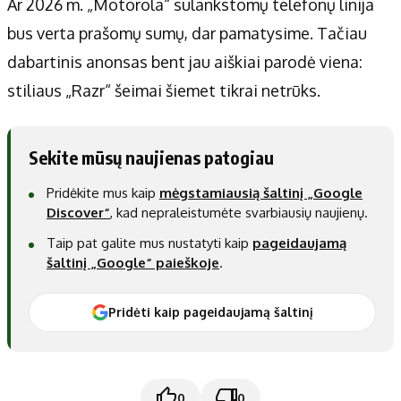
Ar 2026 m. „Motorola“ sulankstomų telefonų linija
bus verta prašomų sumų, dar pamatysime. Tačiau
dabartinis anonsas bent jau aiškiai parodė viena:
stiliaus „Razr“ šeimai šiemet tikrai netrūks.
Sekite mūsų naujienas patogiau
Pridėkite mus kaip
mėgstamiausią šaltinį „Google
Discover“
, kad nepraleistumėte svarbiausių naujienų.
Taip pat galite mus nustatyti kaip
pageidaujamą
šaltinį „Google“ paieškoje
.
Pridėti kaip pageidaujamą šaltinį
0
0