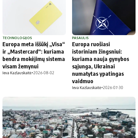
Apie mus
Autoriai
Kontaktai
Privatumo politika
TECHNOLOGIJOS
PASAULIS
Redakcijos politika
Europa meta iššūkį „Visa“
Europa ruošiasi
Receptai
ir „Mastercard“: kuriama
istoriniam žingsniui:
bendra mokėjimų sistema
kuriama nauja gynybos
visam žemynui
sąjunga, Ukrainai
numatytas ypatingas
Ieva Kazlauskaitė
•
2026-08-02
vaidmuo
Ieva Kazlauskaitė
•
2026-07-30