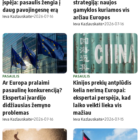
įspėja: pasaulis žengia į
strategiją: naujos
daug pavojingesnę erą
gamyklos kuriamos vis
arčiau Europos
Ieva Kazlauskaitė
•
2026-07-16
Ieva Kazlauskaitė
•
2026-07-16
PASAULIS
PASAULIS
Ar Europa pralaimi
Kinijos prekių antplūdis
pasaulinę konkurenciją?
kelia nerimą Europai:
Ekspertai įvardijo
ekspertai perspėja, kad
didžiausias žemyno
laiko veikti lieka vis
problemas
mažiau
Ieva Kazlauskaitė
•
2026-07-16
Ieva Kazlauskaitė
•
2026-07-15