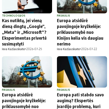
TECHNOLOGIJOS
PASAULIS
Kas nutiktų, jei vieną
Europa atsidūrė
dieną dingtų „Google“,
pavojingoje kryžkelėje:
„Meta“ ir „Microsoft“?
priklausomybė nuo
Eksperimentas privertė
Kinijos kelia vis daugiau
susimąstyti
nerimo
Ieva Kazlauskaitė
•
2026-07-25
Ieva Kazlauskaitė
•
2026-07-22
PASAULIS
PASAULIS
Europa atsidūrė
Europa pati stabdo savo
pavojingoje kryžkelėje:
augimą? Ekspertės
priklausomybė nuo
įvardijo problemą, kuri