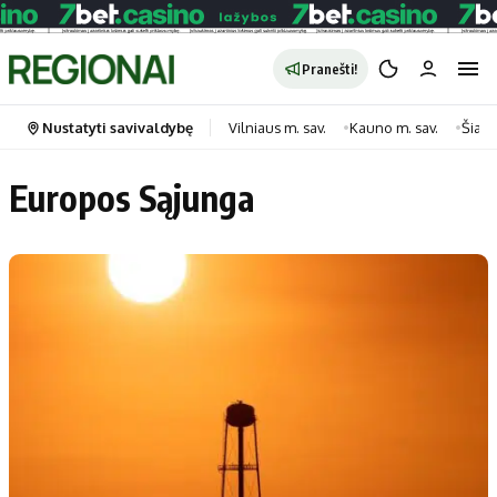
Pranešti!
Nustatyti savivaldybę
Vilniaus m. sav.
Kauno m. sav.
Šiauli
Europos Sąjunga
Portalas
Kategorijos
Pradinis puslapis
Transportas
Savivaldybės
Gyvenimas
Naujausi
Horoskopai
Regionai
Laisvalaikis
Lietuva
Maistas
Pasaulis
Sveikata
Politika
Technologijos