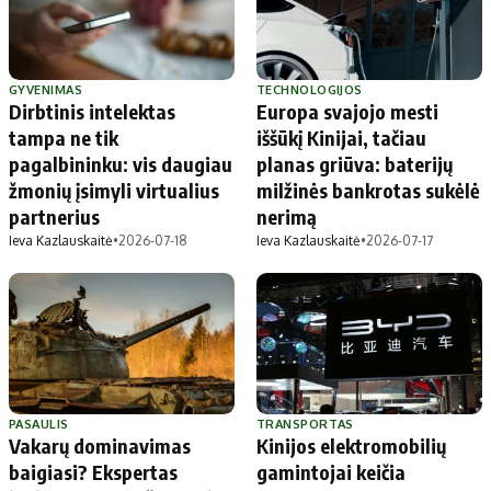
GYVENIMAS
TECHNOLOGIJOS
Dirbtinis intelektas
Europa svajojo mesti
tampa ne tik
iššūkį Kinijai, tačiau
pagalbininku: vis daugiau
planas griūva: baterijų
žmonių įsimyli virtualius
milžinės bankrotas sukėlė
partnerius
nerimą
Ieva Kazlauskaitė
•
2026-07-18
Ieva Kazlauskaitė
•
2026-07-17
PASAULIS
TRANSPORTAS
Vakarų dominavimas
Kinijos elektromobilių
baigiasi? Ekspertas
gamintojai keičia