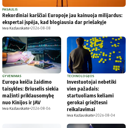
Patarimai
Indėlių palūkanos
Dirbtinis intelektas
Dienos naujienos
PASAULIS
Rekordiniai karščiai Europoje jau kainuoja milijardus:
Gineso rekordai
Ekonomikos naujienos
ekspertai įspėja, kad blogiausia dar priešakyje
Ieva Kazlauskaitė
•
2026-08-08
Didžiosios savivaldybės
Kitos savivaldybės
Vilniaus miesto
Druskininkų
Kauno miesto
Utenos rajono
Klaipėdos miesto
Jonavos rajono
Panevėžio miesto
Vilkaviškio rajono
GYVENIMAS
TECHNOLOGIJOS
Europa keičia žaidimo
Investuotojai nebetiki
Šiaulių miesto
Tauragės rajono
taisykles: Briuselis siekia
vien pažadais:
Alytaus miesto
Palangos miesto
mažinti priklausomybę
startuoliams keliami
Marijampolės
Prienų rajono
nuo Kinijos ir JAV
gerokai griežtesni
reikalavimai
Ieva Kazlauskaitė
•
2026-08-06
Ieva Kazlauskaitė
•
2026-08-04
Redakcija