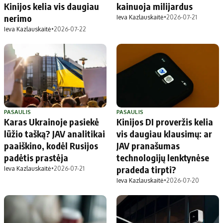
Kinijos kelia vis daugiau
kainuoja milijardus
nerimo
Ieva Kazlauskaitė
•
2026-07-21
Ieva Kazlauskaitė
•
2026-07-22
PASAULIS
PASAULIS
Karas Ukrainoje pasiekė
Kinijos DI proveržis kelia
lūžio tašką? JAV analitikai
vis daugiau klausimų: ar
paaiškino, kodėl Rusijos
JAV pranašumas
padėtis prastėja
technologijų lenktynėse
pradeda tirpti?
Ieva Kazlauskaitė
•
2026-07-21
Ieva Kazlauskaitė
•
2026-07-20