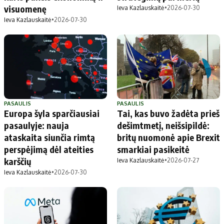
visuomenę
Ieva Kazlauskaitė
•
2026-07-30
Ieva Kazlauskaitė
•
2026-07-30
PASAULIS
PASAULIS
Europa šyla sparčiausiai
Tai, kas buvo žadėta prieš
pasaulyje: nauja
dešimtmetį, neišsipildė:
ataskaita siunčia rimtą
britų nuomonė apie Brexit
perspėjimą dėl ateities
smarkiai pasikeitė
karščių
Ieva Kazlauskaitė
•
2026-07-27
Ieva Kazlauskaitė
•
2026-07-30