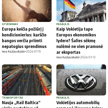
GYVENIMAS
PASAULIS
Europa keičia požiūrį į
Kaip Vokietija tapo
kondicionierius: karščio
Europos ekonomikos
bangos verčia priimti
lydere? Šalies sėkmę
nepatogius sprendimus
nulėmė ne vien pramonė
ar eksportas
Ieva Kazlauskaitė
•
2026-07-15
Ieva Kazlauskaitė
•
2026-07-13
TRANSPORTAS
PASAULIS
Nauja „Rail Baltica“
Vokietijos automobilių