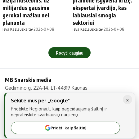
vizija nustebins: už
pramonė išgyvena krizę:
milijardus gausime
ekspertai įvardijo, kas
gerokai mažiau nei
labiausiai smogia
planuota
sektoriui
Ieva Kazlauskaitė
•
2026-07-08
Ieva Kazlauskaitė
•
2026-07-08
Rodyti daugiau
MB Snarskis media
Gedimino g. 22A-14, LT-44319 Kaunas
Tel.: +370 606 17737
×
Sekite mus per „Google“
El. paštas:
info@regionai.lt
Pridėkite Regionai.lt kaip pageidaujamą šaltinį ir
nepraleiskite svarbiausių naujienų.
Pridėti kaip šaltinį
© 2026 Visos teisės saugomos. Kopijuoti be raštiško sutikimo yra
draudžiama.