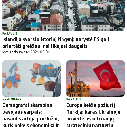
PASAULIS
Islandija svarsto istorinį žingsnį: narystė ES gali
priartėti greičiau, nei tikėjosi daugelis
Ieva Kazlauskaitė
•
2026-08-06
GYVENIMAS
PASAULIS
Demografai skambina
Europa keičia požiūrį į
pavojaus varpais:
Turkiją: karas Ukrainoje
pasaulis artėja prie lūžio,
privertė ieškoti naujų
kuris pakeis ekonomiką ir
strateginių partnerių