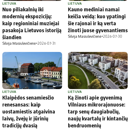
LIETUVA
LIETUVA
Nuo piliakalnių iki
Kauno mediniai namai
modernių ekspozicijų:
keičia veidą: kuo ypatingi
kaip regioniniai muziejai
šie rajonai ir ką verta
pasakoja Lietuvos istoriją
žinoti juose gyvenantiems
šiandien
Silvija Masiulevičienė
•
2026-07-30
Silvija Masiulevičienė
•
2026-07-31
LIETUVA
LIETUVA
Klaipėdos senamiesčio
Ką žinoti apie gyvenimą
renesansas: kaip
Vilniaus mikrorajonuose:
uostamiestis atgaivina
tarp senų daugiabučių,
laivų, žvejų ir jūrinių
naujų kvartalų ir kintančių
tradicijų dvasią
bendruomenių