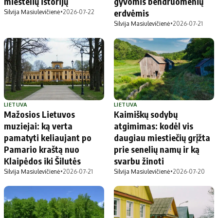
miestelių istorijų
gyvomis bendruomenių
erdvėmis
Silvija Masiulevičienė
•
2026-07-22
Silvija Masiulevičienė
•
2026-07-21
LIETUVA
LIETUVA
Mažosios Lietuvos
Kaimiškų sodybų
muziejai: ką verta
atgimimas: kodėl vis
pamatyti keliaujant po
daugiau miestiečių grįžta
Pamario kraštą nuo
prie senelių namų ir ką
Klaipėdos iki Šilutės
svarbu žinoti
Silvija Masiulevičienė
•
2026-07-21
Silvija Masiulevičienė
•
2026-07-20