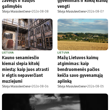
žavesys ir naujos
gyvenimais ir kokių klaidų
Apie mus
galimybės
vengti
Autoriai
Silvija Masiulevičienė
•
2026-08-08
Silvija Masiulevičienė
•
2026-08-07
Kontaktai
Privatumo politika
Redakcijos politika
Receptai
LIETUVA
LIETUVA
Kauno senamiesčio
Mažų Lietuvos kaimų
kiemai slepia kitokį
atgimimas: kaip
miestą: kaip juos atrasti
bendruomenės pačios
ir elgtis nepaverčiant
keičia savo gyvenamąją
muziejumi
aplinką
Silvija Masiulevičienė
•
2026-08-06
Silvija Masiulevičienė
•
2026-08-05