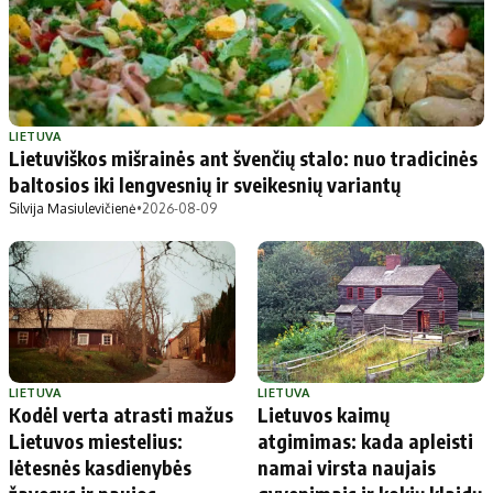
Patarimai
Indėlių palūkanos
Dirbtinis intelektas
Dienos naujienos
Gineso rekordai
Ekonomikos naujienos
LIETUVA
Didžiosios savivaldybės
Kitos savivaldybės
Lietuviškos mišrainės ant švenčių stalo: nuo tradicinės
baltosios iki lengvesnių ir sveikesnių variantų
Vilniaus miesto
Druskininkų
Silvija Masiulevičienė
•
2026-08-09
Kauno miesto
Utenos rajono
Klaipėdos miesto
Jonavos rajono
Panevėžio miesto
Vilkaviškio rajono
Šiaulių miesto
Tauragės rajono
Alytaus miesto
Palangos miesto
Marijampolės
Prienų rajono
LIETUVA
LIETUVA
Kodėl verta atrasti mažus
Lietuvos kaimų
Lietuvos miestelius:
atgimimas: kada apleisti
Redakcija
lėtesnės kasdienybės
namai virsta naujais