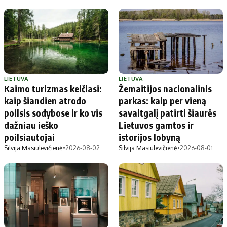
LIETUVA
LIETUVA
Kaimo turizmas keičiasi:
Žemaitijos nacionalinis
kaip šiandien atrodo
parkas: kaip per vieną
poilsis sodybose ir ko vis
savaitgalį patirti šiaurės
dažniau ieško
Lietuvos gamtos ir
poilsiautojai
istorijos lobyną
Silvija Masiulevičienė
•
2026-08-02
Silvija Masiulevičienė
•
2026-08-01