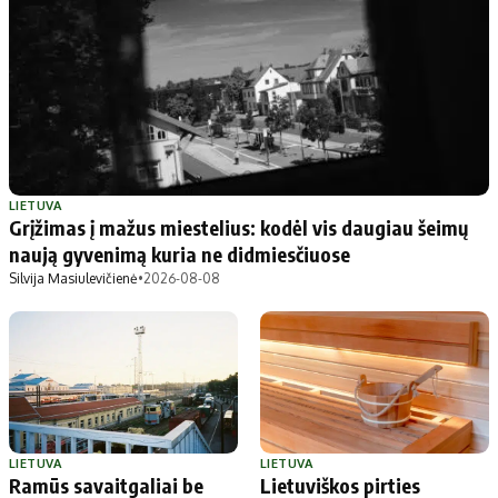
LIETUVA
Grįžimas į mažus miestelius: kodėl vis daugiau šeimų
naują gyvenimą kuria ne didmiesčiuose
Silvija Masiulevičienė
•
2026-08-08
LIETUVA
LIETUVA
Ramūs savaitgaliai be
Lietuviškos pirties