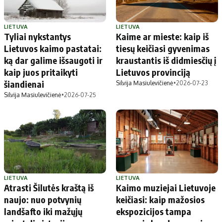
LIETUVA
LIETUVA
Tyliai nykstantys
Kaime ar mieste: kaip iš
Lietuvos kaimo pastatai:
tiesų keičiasi gyvenimas
ką dar galime išsaugoti ir
kraustantis iš didmiesčių į
kaip juos pritaikyti
Lietuvos provinciją
šiandienai
Silvija Masiulevičienė
•
2026-07-23
Silvija Masiulevičienė
•
2026-07-25
LIETUVA
LIETUVA
Atrasti Šilutės kraštą iš
Kaimo muziejai Lietuvoje
naujo: nuo potvynių
keičiasi: kaip mažosios
landšafto iki mažųjų
ekspozicijos tampa