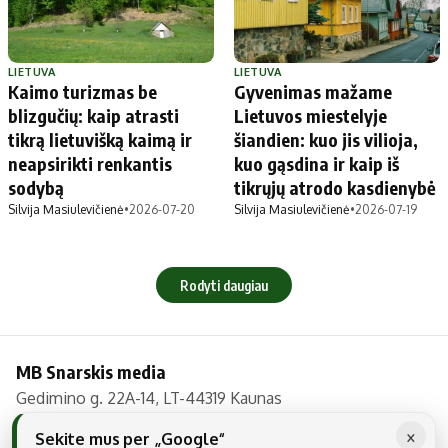
LIETUVA
LIETUVA
Kaimo turizmas be
Gyvenimas mažame
blizgučių: kaip atrasti
Lietuvos miestelyje
tikrą lietuvišką kaimą ir
šiandien: kuo jis vilioja,
neapsirikti renkantis
kuo gąsdina ir kaip iš
sodybą
tikrųjų atrodo kasdienybė
Silvija Masiulevičienė
•
2026-07-20
Silvija Masiulevičienė
•
2026-07-19
Rodyti daugiau
MB Snarskis media
Gedimino g. 22A-14, LT-44319 Kaunas
Tel.: +370 606 17737
×
Sekite mus per „Google“