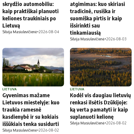
skrydžio automobiliu:
atgimimas: kuo skiriasi
kaip praktiškai planuoti
tradicinė, rusiška ir
keliones traukiniais po
suomiška pirtis ir kaip
Lietuvą
išsirinkti sau
tinkamiausią
Silvija Masiulevičienė
•
2026-08-04
Silvija Masiulevičienė
•
2026-08-03
LIETUVA
LIETUVA
Gyvenimas mažame
Kodėl vis daugiau lietuvių
Lietuvos miestelyje: kuo
renkasi ilsėtis Dzūkijoje:
traukia ramesnė
ką verta pamatyti ir kaip
kasdienybė ir su kokiais
suplanuoti kelionę
iššūkiais tenka susidurti
Silvija Masiulevičienė
•
2026-08-02
Silvija Masiulevičienė
•
2026-08-02