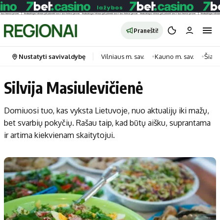
Pranešti!
Nustatyti savivaldybę
Vilniaus m. sav.
Kauno m. sav.
Šiauli
Silvija Masiulevičienė
Portalas
Kategorijos
Domiuosi tuo, kas vyksta Lietuvoje, nuo aktualijų iki mažų,
Pradinis puslapis
Transportas
bet svarbių pokyčių. Rašau taip, kad būtų aišku, suprantama
Savivaldybės
Gyvenimas
ir artima kiekvienam skaitytojui.
Naujausi
Horoskopai
Regionai
Laisvalaikis
Lietuva
Maistas
Pasaulis
Sveikata
Politika
Technologijos