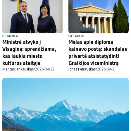
Apie mus
Autoriai
Kontaktai
Privatumo politika
REGIONAI
PASAULIS
Redakcijos politika
Ministrė atvyko į
Melas apie diplomą
Receptai
Visaginą: sprendžiama,
kainavo postą: skandalas
kas laukia miesto
privertė atsistatydinti
kultūros ateityje
Graikijos viceministrą
Mantas Jankauskas
•
2026-04-22
Jonas Petrauskas
•
2026-04-21