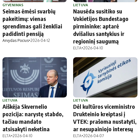
GYVENIMAS
LIETUVA
Seimas ėmėsi svarbių
Nausėda susitiko su
pakeitimų: vienas
Vokietijos Bundestago
sprendimas gali ženkliai
pirmininke: aptarė
padidinti pensiją
dvišalius santykius ir
regioninį saugumą
Arvydas Pocius
•
2026-04-12
ELTA
•
2026-04-10
LIETUVA
LIETUVA
Aiškėja Skvernelio
Dėl kultūros viceministro
pozicija: narystę stabdo,
Drukteinio kreiptasi į
tačiau mandato
VTEK: prašoma nustatyti,
atsisakyti neketina
ar nesupainiojo interesų
ELTA
•
2026-04-10
ELTA
•
2026-04-07