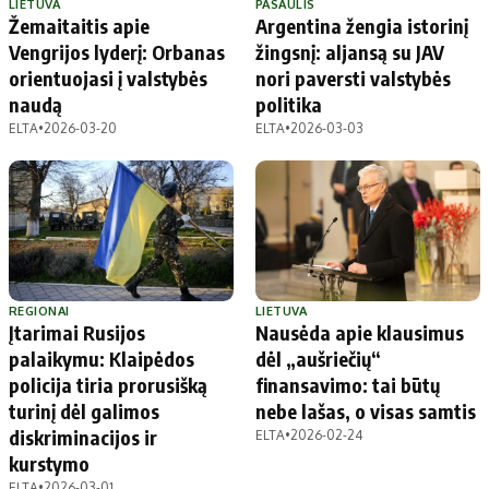
LIETUVA
PASAULIS
Žemaitaitis apie
Argentina žengia istorinį
Vengrijos lyderį: Orbanas
žingsnį: aljansą su JAV
orientuojasi į valstybės
nori paversti valstybės
naudą
politika
ELTA
•
2026-03-20
ELTA
•
2026-03-03
REGIONAI
LIETUVA
Įtarimai Rusijos
Nausėda apie klausimus
palaikymu: Klaipėdos
dėl „aušriečių“
policija tiria prorusišką
finansavimo: tai būtų
turinį dėl galimos
nebe lašas, o visas samtis
diskriminacijos ir
ELTA
•
2026-02-24
kurstymo
ELTA
•
2026-03-01