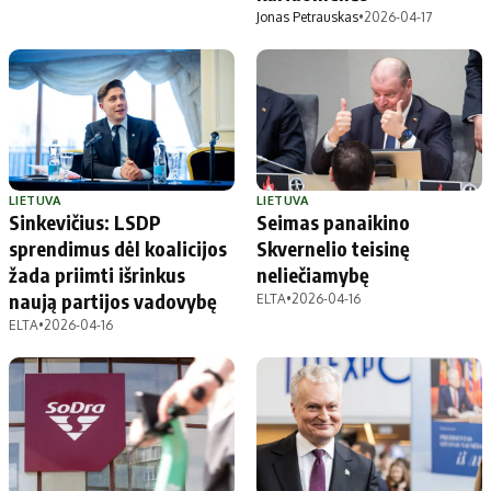
Jonas Petrauskas
•
2026-04-17
LIETUVA
LIETUVA
Sinkevičius: LSDP
Seimas panaikino
sprendimus dėl koalicijos
Skvernelio teisinę
žada priimti išrinkus
neliečiamybę
naują partijos vadovybę
ELTA
•
2026-04-16
ELTA
•
2026-04-16