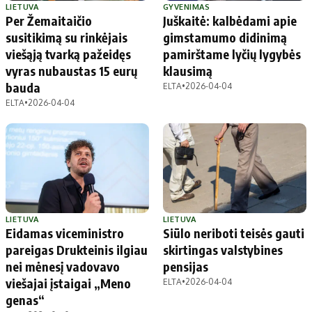
LIETUVA
GYVENIMAS
Per Žemaitaičio
Juškaitė: kalbėdami apie
susitikimą su rinkėjais
gimstamumo didinimą
viešąją tvarką pažeidęs
pamirštame lyčių lygybės
vyras nubaustas 15 eurų
klausimą
bauda
ELTA
•
2026-04-04
ELTA
•
2026-04-04
LIETUVA
LIETUVA
Eidamas viceministro
Siūlo neriboti teisės gauti
pareigas Drukteinis ilgiau
skirtingas valstybines
nei mėnesį vadovavo
pensijas
viešajai įstaigai „Meno
ELTA
•
2026-04-04
genas“