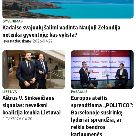
GYVENIMAS
Kadaise svajonių šalimi vadinta Naujoji Zelandija
netenka gyventojų: kas vyksta?
Ieva Kazlauskaitė
•
2026-07-22
LIETUVA
PASAULIS
Aštrus V. Sinkevičiaus
Europos ateitis
signalas: neveiksni
sprendžiama „POLITICO”:
koalicija kenkia Lietuvai
Barselonoje susirinkę
lyderiai sprendžia, ar
ELTA
•
2026-04-20
reikia bendros
kariuomenės