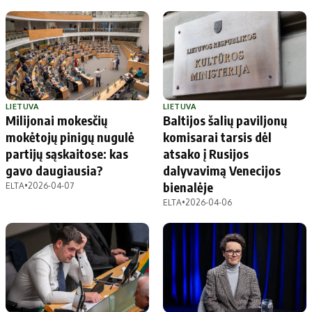
LIETUVA
LIETUVA
Milijonai mokesčių
Baltijos šalių paviljonų
mokėtojų pinigų nugulė
komisarai tarsis dėl
partijų sąskaitose: kas
atsako į Rusijos
gavo daugiausia?
dalyvavimą Venecijos
bienalėje
ELTA
•
2026-04-07
ELTA
•
2026-04-06