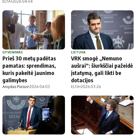
ELTA
•
2026-04-04
GYVENIMAS
LIETUVA
Prieš 30 metų padėtas
VRK smogė „Nemuno
pamatas: sprendimas,
aušrai“: šiurkščiai pažeidė
kuris pakeitė jaunimo
įstatymą, gali likti be
galimybes
dotacijos
Arvydas Pocius
•
2026-04-03
ELTA
•
2026-03-26