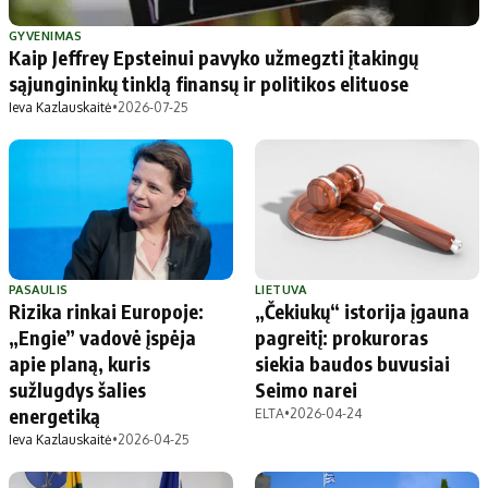
Patarimai
Indėlių palūkanos
Dirbtinis intelektas
Dienos naujienos
GYVENIMAS
Kaip Jeffrey Epsteinui pavyko užmegzti įtakingų
Gineso rekordai
Ekonomikos naujienos
sąjungininkų tinklą finansų ir politikos elituose
Ieva Kazlauskaitė
•
2026-07-25
Didžiosios savivaldybės
Kitos savivaldybės
Vilniaus miesto
Druskininkų
Kauno miesto
Utenos rajono
Klaipėdos miesto
Jonavos rajono
Panevėžio miesto
Vilkaviškio rajono
PASAULIS
LIETUVA
Rizika rinkai Europoje:
„Čekiukų“ istorija įgauna
Šiaulių miesto
Tauragės rajono
„Engie” vadovė įspėja
pagreitį: prokuroras
Alytaus miesto
Palangos miesto
apie planą, kuris
siekia baudos buvusiai
Marijampolės
Prienų rajono
sužlugdys šalies
Seimo narei
energetiką
ELTA
•
2026-04-24
Ieva Kazlauskaitė
•
2026-04-25
Redakcija