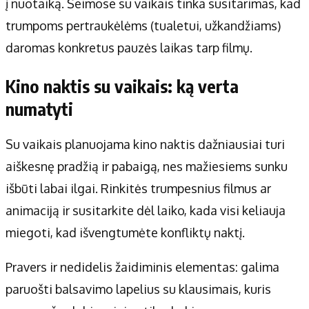
į nuotaiką. Šeimose su vaikais tinka susitarimas, kad
trumpoms pertraukėlėms (tualetui, užkandžiams)
daromas konkretus pauzės laikas tarp filmų.
Kino naktis su vaikais: ką verta
numatyti
Su vaikais planuojama kino naktis dažniausiai turi
aiškesnę pradžią ir pabaigą, nes mažiesiems sunku
išbūti labai ilgai. Rinkitės trumpesnius filmus ar
animaciją ir susitarkite dėl laiko, kada visi keliauja
miegoti, kad išvengtumėte konfliktų naktį.
Pravers ir nedidelis žaidiminis elementas: galima
paruošti balsavimo lapelius su klausimais, kuris