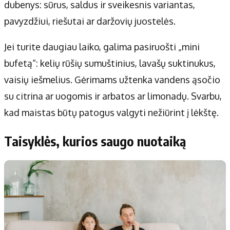
dubenys: sūrus, saldus ir sveikesnis variantas,
pavyzdžiui, riešutai ar daržovių juostelės.
Jei turite daugiau laiko, galima pasiruošti „mini
bufetą“: kelių rūšių sumuštinius, lavašų suktinukus,
vaisių iešmelius. Gėrimams užtenka vandens ąsočio
su citrina ar uogomis ir arbatos ar limonadų. Svarbu,
kad maistas būtų patogus valgyti nežiūrint į lėkštę.
Taisyklės, kurios saugo nuotaiką