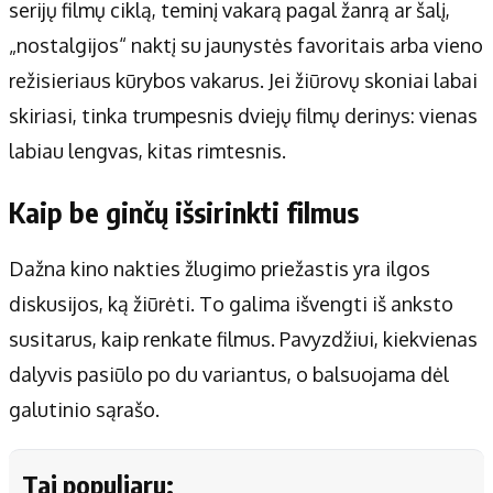
serijų filmų ciklą, teminį vakarą pagal žanrą ar šalį,
„nostalgijos“ naktį su jaunystės favoritais arba vieno
režisieriaus kūrybos vakarus. Jei žiūrovų skoniai labai
skiriasi, tinka trumpesnis dviejų filmų derinys: vienas
labiau lengvas, kitas rimtesnis.
Kaip be ginčų išsirinkti filmus
Dažna kino nakties žlugimo priežastis yra ilgos
diskusijos, ką žiūrėti. To galima išvengti iš anksto
susitarus, kaip renkate filmus. Pavyzdžiui, kiekvienas
dalyvis pasiūlo po du variantus, o balsuojama dėl
galutinio sąrašo.
Tai populiaru: