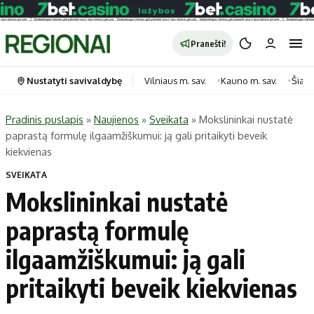
Pranešti!
Nustatyti savivaldybę
Vilniaus m. sav.
Kauno m. sav.
Šiauli
Pradinis puslapis
»
Naujienos
»
Sveikata
»
Mokslininkai nustatė
paprastą formulę ilgaamžiškumui: ją gali pritaikyti beveik
Portalas
Kategorijos
kiekvienas
Pradinis puslapis
Transportas
SVEIKATA
Savivaldybės
Gyvenimas
Mokslininkai nustatė
Naujausi
Horoskopai
paprastą formulę
Regionai
Laisvalaikis
ilgaamžiškumui: ją gali
Lietuva
Maistas
Pasaulis
Sveikata
pritaikyti beveik kiekvienas
Politika
Technologijos