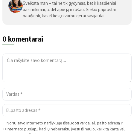
Sveikata man – tai ne tik gydymas, bet ir kasdieniai
pasirinkimai, todėl apie ją ir rašau. Siekiu paprastai
paaiškinti, kas iš tiesų svarbu gerai savijautai.
0 komentarai
Noriu savo interneto naršyklėje išsaugoti vardą, el. pašto adresą ir
interneto puslapį, kad jų nebereiktų įvesti iš naujo, kai kitą kartą vėl