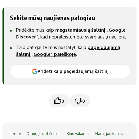
Sekite mūsų naujienas patogiau
Pridėkite mus kaip
mėgstamiausią šaltinį „Google
Discover“
, kad nepraleistumėte svarbiausių naujienų.
Taip pat galite mus nustatyti kaip
pageidaujamą
šaltinį „Google“ paieškoje
.
Pridėti kaip pageidaujamą šaltinį
0
0
Temos:
Draugų susibūrimai
Kino vakaras
Namų jaukumas