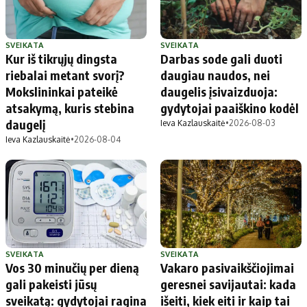
SVEIKATA
SVEIKATA
Kur iš tikrųjų dingsta
Darbas sode gali duoti
riebalai metant svorį?
daugiau naudos, nei
Mokslininkai pateikė
daugelis įsivaizduoja:
atsakymą, kuris stebina
gydytojai paaiškino kodėl
daugelį
Ieva Kazlauskaitė
•
2026-08-03
Ieva Kazlauskaitė
•
2026-08-04
SVEIKATA
SVEIKATA
Vos 30 minučių per dieną
Vakaro pasivaikščiojimai
gali pakeisti jūsų
geresnei savijautai: kada
sveikatą: gydytojai ragina
išeiti, kiek eiti ir kaip tai