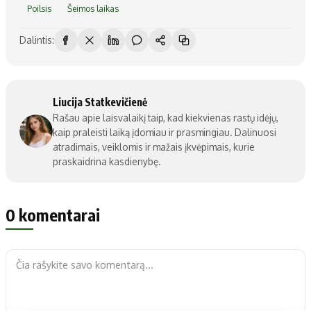
Poilsis
Šeimos laikas
Dalintis:
Liucija Statkevičienė
Rašau apie laisvalaikį taip, kad kiekvienas rastų idėjų,
kaip praleisti laiką įdomiau ir prasmingiau. Dalinuosi
atradimais, veiklomis ir mažais įkvėpimais, kurie
praskaidrina kasdienybę.
0 komentarai