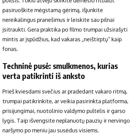
poilsis. Tokiu atveju skirkite dėmesio ritualui:
pasiruoškite mėgstamą gėrimą, išjunkite
nereikalingus pranešimus ir leiskite sau pilnai
įsitraukti. Gera praktika po filmo trumpai užsirašyti
mintis ar įspūdžius, kad vakaras „neištirptų“ kaip
fonas.
Techninė pusė: smulkmenos, kurias
verta patikrinti iš anksto
Prieš kviesdami svečius ar pradedant vakaro ritmą,
trumpai patikrinkite, ar veikia pasirinkta platforma,
prisijungimai, nuotolinio valdymo pultelis ir garso
lygis. Taip išvengsite neplanuotų pauzių ir nervingo
naršymo po meniu jau susėdus visiems.