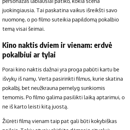
personažas labiausiai patiko, kokia scena
juokingiausia. Tai paskatina vaikus išreikšti savo
nuomonę, o po filmo suteikia papildomą pokalbio
temą visai šeimai.
Kino naktis dviem ir vienam: erdvė
pokalbiui ar tylai
Porai kino naktis dažnai yra proga pabūti kartu be
išvykų iš namų. Verta pasirinkti filmus, kurie skatina
pokalbį, bet neužkrauna pernelyg sunkiomis
temomis. Po filmo galima pasilikti laiką aptarimui, o
ne iš karto leisti kitą juostą.
Žiūrėti filmą vienam taip pat gali būti kokybiškas