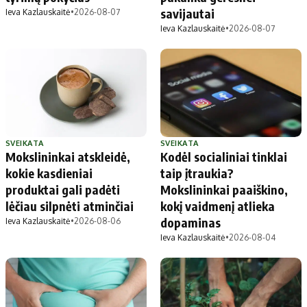
savijautai
Ieva Kazlauskaitė
•
2026-08-07
Ieva Kazlauskaitė
•
2026-08-07
SVEIKATA
SVEIKATA
Mokslininkai atskleidė,
Kodėl socialiniai tinklai
kokie kasdieniai
taip įtraukia?
produktai gali padėti
Mokslininkai paaiškino,
lėčiau silpnėti atminčiai
kokį vaidmenį atlieka
dopaminas
Ieva Kazlauskaitė
•
2026-08-06
Ieva Kazlauskaitė
•
2026-08-04