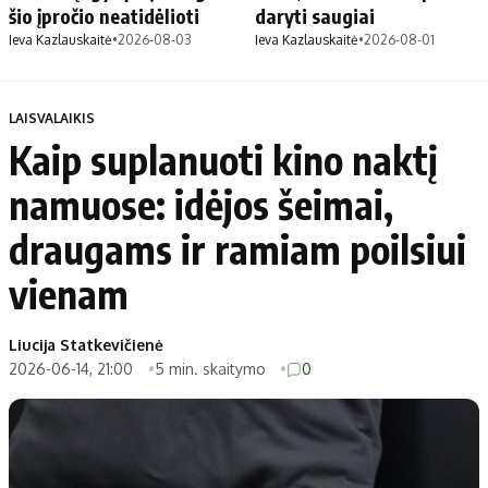
šio įpročio neatidėlioti
daryti saugiai
Ieva Kazlauskaitė
•
2026-08-03
Ieva Kazlauskaitė
•
2026-08-01
LAISVALAIKIS
Kaip suplanuoti kino naktį
namuose: idėjos šeimai,
draugams ir ramiam poilsiui
vienam
Liucija Statkevičienė
2026-06-14, 21:00
5 min. skaitymo
0