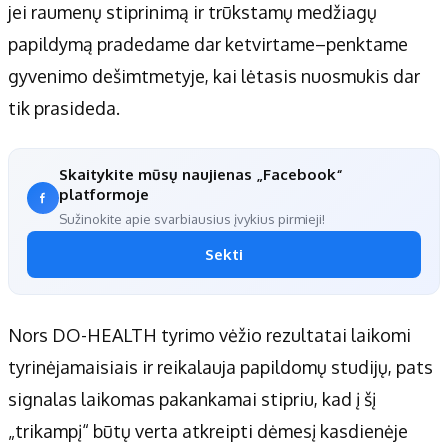
jei raumenų stiprinimą ir trūkstamų medžiagų
papildymą pradedame dar ketvirtame–penktame
gyvenimo dešimtmetyje, kai lėtasis nuosmukis dar
tik prasideda.
Skaitykite mūsų naujienas „Facebook“
platformoje
Sužinokite apie svarbiausius įvykius pirmieji!
Sekti
Nors DO-HEALTH tyrimo vėžio rezultatai laikomi
tyrinėjamaisiais ir reikalauja papildomų studijų, pats
signalas laikomas pakankamai stipriu, kad į šį
„trikampį“ būtų verta atkreipti dėmesį kasdienėje