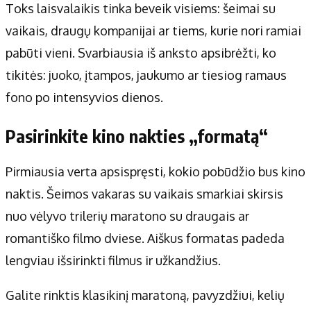
Toks laisvalaikis tinka beveik visiems: šeimai su
vaikais, draugų kompanijai ar tiems, kurie nori ramiai
pabūti vieni. Svarbiausia iš anksto apsibrėžti, ko
tikitės: juoko, įtampos, jaukumo ar tiesiog ramaus
fono po intensyvios dienos.
Pasirinkite kino nakties „formatą“
Pirmiausia verta apsispręsti, kokio pobūdžio bus kino
naktis. Šeimos vakaras su vaikais smarkiai skirsis
nuo vėlyvo trilerių maratono su draugais ar
romantiško filmo dviese. Aiškus formatas padeda
lengviau išsirinkti filmus ir užkandžius.
Galite rinktis klasikinį maratoną, pavyzdžiui, kelių