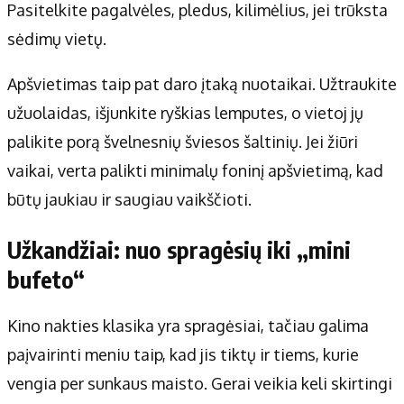
Pasitelkite pagalvėles, pledus, kilimėlius, jei trūksta
sėdimų vietų.
Apšvietimas taip pat daro įtaką nuotaikai. Užtraukite
užuolaidas, išjunkite ryškias lemputes, o vietoj jų
palikite porą švelnesnių šviesos šaltinių. Jei žiūri
vaikai, verta palikti minimalų foninį apšvietimą, kad
būtų jaukiau ir saugiau vaikščioti.
Užkandžiai: nuo spragėsių iki „mini
bufeto“
Kino nakties klasika yra spragėsiai, tačiau galima
paįvairinti meniu taip, kad jis tiktų ir tiems, kurie
vengia per sunkaus maisto. Gerai veikia keli skirtingi