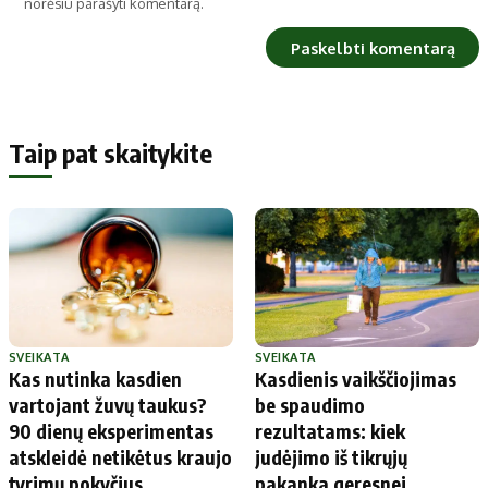
norėsiu parašyti komentarą.
Taip pat skaitykite
SVEIKATA
SVEIKATA
Kas nutinka kasdien
Kasdienis vaikščiojimas
vartojant žuvų taukus?
be spaudimo
90 dienų eksperimentas
rezultatams: kiek
atskleidė netikėtus kraujo
judėjimo iš tikrųjų
tyrimų pokyčius
pakanka geresnei