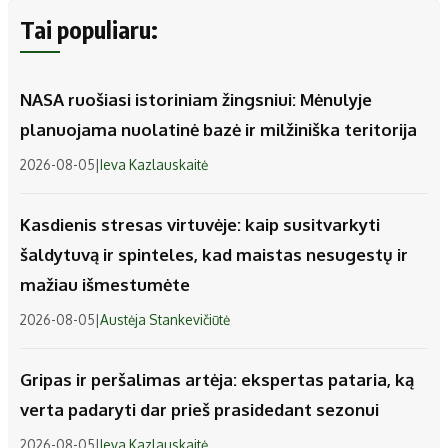
Tai populiaru:
NASA ruošiasi istoriniam žingsniui: Mėnulyje
planuojama nuolatinė bazė ir milžiniška teritorija
2026-08-05
|
Ieva Kazlauskaitė
Kasdienis stresas virtuvėje: kaip susitvarkyti
šaldytuvą ir spinteles, kad maistas nesugestų ir
mažiau išmestumėte
2026-08-05
|
Austėja Stankevičiūtė
Gripas ir peršalimas artėja: ekspertas pataria, ką
verta padaryti dar prieš prasidedant sezonui
2026-08-05
|
Ieva Kazlauskaitė