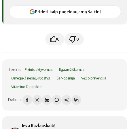
Pridėti kaip pageidaujamą šaltinį
0
0
Temos:
Fizinis aktyvumas
Ilgaamžiškumas
Omega-3 riebalų rūgštys
Sarkopenija
Vėžio prevencija
Vitamino D papildai
Dalintis:
Ieva Kazlauskaitė