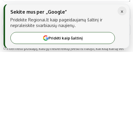
×
Sekite mus per „Google“
Pridėkite Regionai.lt kaip pageidaujamą šaltinį ir
nepraleiskite svarbiausių naujienų.
Pridėti kaip šaltinį
Noriu savo interneto naršyklėje išsaugoti vardą, el. pašto adresą ir
interneto puslapį, kad jų nebereiktų įvesti iš naujo, kai kitą kartą vėl
norėsiu parašyti komentarą.
MB Snarskis media
Gedimino g. 22A-14, LT-44319 Kaunas