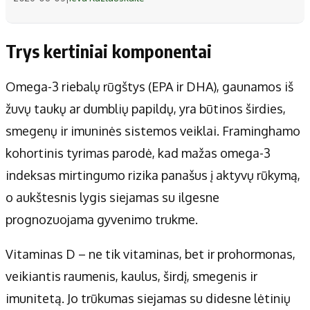
Trys kertiniai komponentai
Omega-3 riebalų rūgštys (EPA ir DHA), gaunamos iš
žuvų taukų ar dumblių papildų, yra būtinos širdies,
smegenų ir imuninės sistemos veiklai. Framinghamo
kohortinis tyrimas parodė, kad mažas omega-3
indeksas mirtingumo rizika panašus į aktyvų rūkymą,
o aukštesnis lygis siejamas su ilgesne
prognozuojama gyvenimo trukme.
Vitaminas D – ne tik vitaminas, bet ir prohormonas,
veikiantis raumenis, kaulus, širdį, smegenis ir
imunitetą. Jo trūkumas siejamas su didesne lėtinių