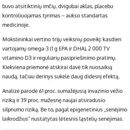
buvo atsitiktinių imčių, dvigubai aklas, placebu
kontroliuojamas tyrimas – aukso standartas
medicinoje.
Mokslininkai vertino trijų veiksnių poveikį: kasdien
vartojamų omega-3 (1 g EPA ir DHA), 2 000 TV
vitamino D3 ir reguliarių pasipriešinimo pratimų.
Kiekviena priemonė atskirai davė tik nuosaikią
naudą, tačiau derinys sukėlė daug didesnį efektą.
Analizė parodė 61 proc. sumažėjusią invazinio vėžio
riziką ir 39 proc. mažesnę naujai atsiradusio
silpnumo riziką. Be to, pagal epigenetinius „senėjimo
laikrodžius“ nustatytas lėtesnis ląstelių senėjimas.