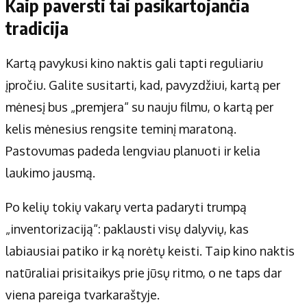
Kaip paversti tai pasikartojančia
tradicija
Kartą pavykusi kino naktis gali tapti reguliariu
įpročiu. Galite susitarti, kad, pavyzdžiui, kartą per
mėnesį bus „premjera“ su nauju filmu, o kartą per
kelis mėnesius rengsite teminį maratoną.
Pastovumas padeda lengviau planuoti ir kelia
laukimo jausmą.
Po kelių tokių vakarų verta padaryti trumpą
„inventorizaciją“: paklausti visų dalyvių, kas
labiausiai patiko ir ką norėtų keisti. Taip kino naktis
natūraliai prisitaikys prie jūsų ritmo, o ne taps dar
viena pareiga tvarkaraštyje.