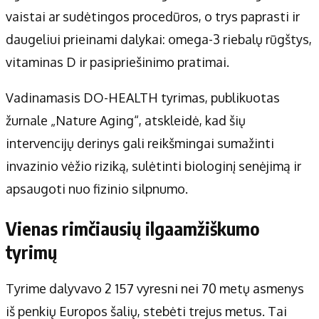
Apie mus
vaistai ar sudėtingos procedūros, o trys paprasti ir
Autoriai
daugeliui prieinami dalykai: omega-3 riebalų rūgštys,
Kontaktai
vitaminas D ir pasipriešinimo pratimai.
Privatumo politika
Redakcijos politika
Vadinamasis DO-HEALTH tyrimas, publikuotas
Receptai
žurnale „Nature Aging“, atskleidė, kad šių
intervencijų derinys gali reikšmingai sumažinti
invazinio vėžio riziką, sulėtinti biologinį senėjimą ir
apsaugoti nuo fizinio silpnumo.
Vienas rimčiausių ilgaamžiškumo
tyrimų
Tyrime dalyvavo 2 157 vyresni nei 70 metų asmenys
iš penkių Europos šalių, stebėti trejus metus. Tai