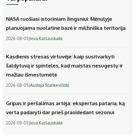
NASA ruošiasi istoriniam žingsniui: Mėnulyje
planuojama nuolatinė bazė ir milžiniška teritorija
2026-08-05
|
Ieva Kazlauskaitė
Kasdienis stresas virtuvėje: kaip susitvarkyti
šaldytuvą ir spinteles, kad maistas nesugestų ir
mažiau išmestumėte
2026-08-05
|
Austėja Stankevičiūtė
Gripas ir peršalimas artėja: ekspertas pataria, ką
verta padaryti dar prieš prasidedant sezonui
2026-08-05
|
Ieva Kazlauskaitė