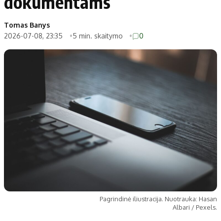
dokumentams
Tomas Banys
2026-07-08, 23:35
5 min. skaitymo
0
Pagrindinė iliustracija. Nuotrauka: Hasan
Albari / Pexels.