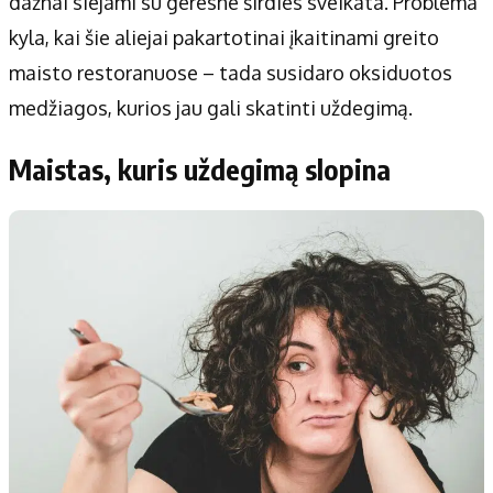
dažnai siejami su geresne širdies sveikata. Problema
kyla, kai šie aliejai pakartotinai įkaitinami greito
maisto restoranuose – tada susidaro oksiduotos
medžiagos, kurios jau gali skatinti uždegimą.
Maistas, kuris uždegimą slopina