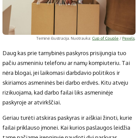
Teminė iliustracija. Nuotrauka:
Cup of Couple
/
Pexels
.
Daug kas prie tarnybinės paskyros prisijungia tuo
pačiu asmeniniu telefonu ar namų kompiuteriu. Tai
nėra blogai, jei laikomasi darbdavio politikos ir
skiriamos asmeninės bei darbo erdvės. Kitu atveju
rizikuojama, kad darbo failai liks asmeninėje
paskyroje ar atvirkščiai.
Geriau turėti atskiras paskyras ir aiškiai žinoti, kurie
failai priklauso įmonei. Kai kurios paslaugos leidžia
tame pačiame įrenginyje naudoti dvi paskyras,