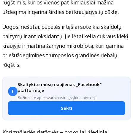
rūgštimis, kurios vienos patikimiausiai mažina
uždegimą ir gerina širdies bei kraujagyslių būklę.
Uogos, riešutai, pupelės ir lęšiai suteikia skaidulų,
baltymų ir antioksidantų. Jie lėtai kelia cukraus kiekį
kraujyje ir maitina žarnyno mikrobiotą, kuri gamina
priešuždegimines trumposios grandinės riebalų
rūgštis.
Skaitykite mūsų naujienas „Facebook“
platformoje
Sužinokite apie svarbiausius įvykius pirmieji!
Sekti
Kryžmažiedės daržovės – brokoliai, žiediniai