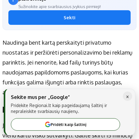
Sužinokite apie svarbiausius įvykius pirmieji!
Sekti
Naudinga bent kartą perskaityti privatumo
nuostatas ir peržiūrėti personalizavimo bei reklamų
parinktis. Jei nenorite, kad failų turinys būtų
naudojamas papildomoms paslaugoms, kai kurias
funkcijas galima išjungti arba rinktis paslaugas,
akcentuojančias minimalų duomenų naudojimą.
×
Sekite mus per „Google“
Pridėkite Regionai.lt kaip pageidaujamą šaltinį ir
Kaip pradėti tvarkytis jau dabar
nepraleiskite svarbiausių naujienų.
Pridėti kaip šaltinį
Jei debesų saugykloje jau tvyro chaosas, nebūtina
vienu kartu visko sutvarkyti. Galite skirti 15 minučių