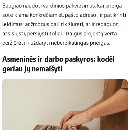
Saugiau naudoti vardinius pakvietimus, kai prieiga
suteikiama konkrečiam el. pašto adresui, ir patikrinti
leidimus: ar žmogus gali tik žiūrėti, ar ir redaguoti,
atsisiųsti, persiųsti toliau. Baigus projektą verta
peržiūrėti ir uždaryti nebereikalingas prieigas.
Asmeninės ir darbo paskyros: kodėl
geriau jų nemaišyti