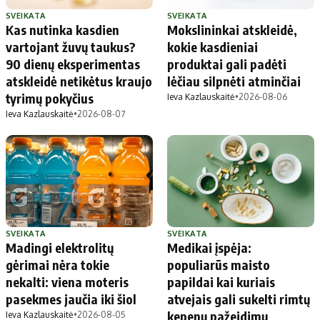
SVEIKATA
SVEIKATA
Kas nutinka kasdien
Mokslininkai atskleidė,
vartojant žuvų taukus?
kokie kasdieniai
90 dienų eksperimentas
produktai gali padėti
atskleidė netikėtus kraujo
lėčiau silpnėti atminčiai
tyrimų pokyčius
Ieva Kazlauskaitė
•
2026-08-06
Ieva Kazlauskaitė
•
2026-08-07
SVEIKATA
SVEIKATA
Madingi elektrolitų
Medikai įspėja:
gėrimai nėra tokie
populiarūs maisto
nekalti: viena moteris
papildai kai kuriais
pasekmes jaučia iki šiol
atvejais gali sukelti rimtų
kepenų pažeidimų
Ieva Kazlauskaitė
•
2026-08-05