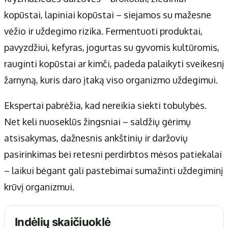
kopūstai, lapiniai kopūstai – siejamos su mažesne
vėžio ir uždegimo rizika. Fermentuoti produktai,
pavyzdžiui, kefyras, jogurtas su gyvomis kultūromis,
rauginti kopūstai ar kimči, padeda palaikyti sveikesnį
žarnyną, kuris daro įtaką viso organizmo uždegimui.
Ekspertai pabrėžia, kad nereikia siekti tobulybės.
Net keli nuoseklūs žingsniai – saldžių gėrimų
atsisakymas, dažnesnis ankštinių ir daržovių
pasirinkimas bei retesni perdirbtos mėsos patiekalai
– laikui bėgant gali pastebimai sumažinti uždegiminį
krūvį organizmui.