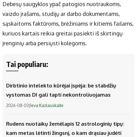
Debesų saugyklos ypač patogios nuotraukoms,
vaizdo įrašams, studijų ar darbo dokumentams,
sąskaitoms faktūroms, brėžiniams ir kitiems failams,
kuriuos kartais reikia greitai pasiekti iš skirtingų
įrenginių arba persiųsti kolegoms.
Tai populiaru:
Dirbtinio intelekto kūrėjai įspėja: be stabdžių
vystomas DI gali tapti nekontroliuojamas
2026-08-03
|
Ieva Kazlauskaitė
Rudens nuotaikų žemėlapis 12 astrologinių tipų:
kam metas lėtinti žingsnį, o kam drąsiau judėti