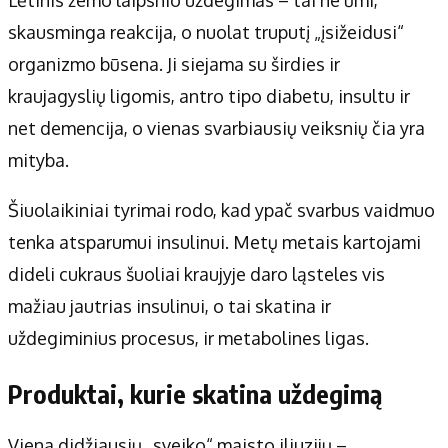
Apie mus
skausminga reakcija, o nuolat truputį „įsižeidusi“
Autoriai
organizmo būsena. Ji siejama su širdies ir
Kontaktai
kraujagyslių ligomis, antro tipo diabetu, insultu ir
Privatumo politika
net demencija, o vienas svarbiausių veiksnių čia yra
Redakcijos politika
mityba.
Receptai
Šiuolaikiniai tyrimai rodo, kad ypač svarbus vaidmuo
tenka atsparumui insulinui. Metų metais kartojami
dideli cukraus šuoliai kraujyje daro ląsteles vis
mažiau jautrias insulinui, o tai skatina ir
uždegiminius procesus, ir metabolines ligas.
Produktai, kurie skatina uždegimą
Viena didžiausių „sveiko“ maisto iliuzijų –