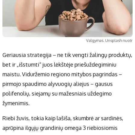
Valgymas. Unsplash nuotr
Geriausia strategija – ne tik vengti žalingų produktų,
bet ir „išstumti“ juos lėkštėje priešuždegiminiu
maistu. Viduržemio regiono mitybos pagrindas –
pirmojo spaudimo alyvuogių aliejus – gausus
polifenolių, siejamų su mažesniais uždegimo
žymenimis.
Riebi žuvis, tokia kaip lašiša, skumbrė ar sardinės,
aprūpina ilgųjų grandinių omega 3 riebiosiomis