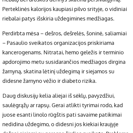
Perteklinės kalorijos kaupiasi pilvo srityje, o vidiniai
riebalai patys išskiria uždegimines medžiagas.
Perdirbta mėsa – dešros, dešrelės, šoninė, saliamiai
– Pasaulio sveikatos organizacijos priskiriama
kancerogenams. Nitratai, hemo geležis ir terminio
apdorojimo metu susidarančios medžiagos dirgina
žarnyną, skatina lėtinį uždegimą ir siejamos su
didesne žarnyno vėžio ir diabeto rizika.
Daug diskusijų kelia aliejai iš sėklų, pavyzdžiui,
saulėgrąžų ar rapsų. Gerai atlikti tyrimai rodo, kad
juose esanti linolo rūgštis pati savaime patikimai
nedidina uždegimo, o didesni jos kiekiai kraujyje