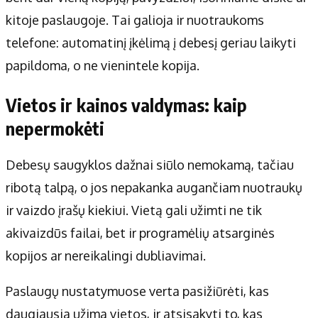
kitoje paslaugoje. Tai galioja ir nuotraukoms
telefone: automatinį įkėlimą į debesį geriau laikyti
papildoma, o ne vienintele kopija.
Vietos ir kainos valdymas: kaip
nepermokėti
Debesų saugyklos dažnai siūlo nemokamą, tačiau
ribotą talpą, o jos nepakanka augančiam nuotraukų
ir vaizdo įrašų kiekiui. Vietą gali užimti ne tik
akivaizdūs failai, bet ir programėlių atsarginės
kopijos ar nereikalingi dubliavimai.
Paslaugų nustatymuose verta pasižiūrėti, kas
daugiausia užima vietos, ir atsisakyti to, kas