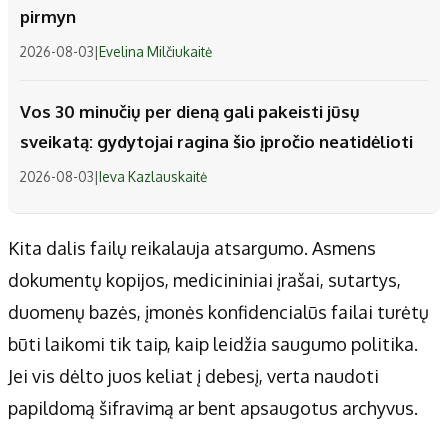
pirmyn
2026-08-03
|
Evelina Milčiukaitė
Vos 30 minučių per dieną gali pakeisti jūsų
sveikatą: gydytojai ragina šio įpročio neatidėlioti
2026-08-03
|
Ieva Kazlauskaitė
Kita dalis failų reikalauja atsargumo. Asmens
dokumentų kopijos, medicininiai įrašai, sutartys,
duomenų bazės, įmonės konfidencialūs failai turėtų
būti laikomi tik taip, kaip leidžia saugumo politika.
Jei vis dėlto juos keliat į debesį, verta naudoti
papildomą šifravimą ar bent apsaugotus archyvus.