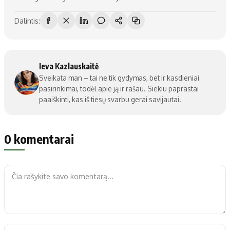
Dalintis:
Ieva Kazlauskaitė
Sveikata man – tai ne tik gydymas, bet ir kasdieniai
pasirinkimai, todėl apie ją ir rašau. Siekiu paprastai
paaiškinti, kas iš tiesų svarbu gerai savijautai.
0 komentarai