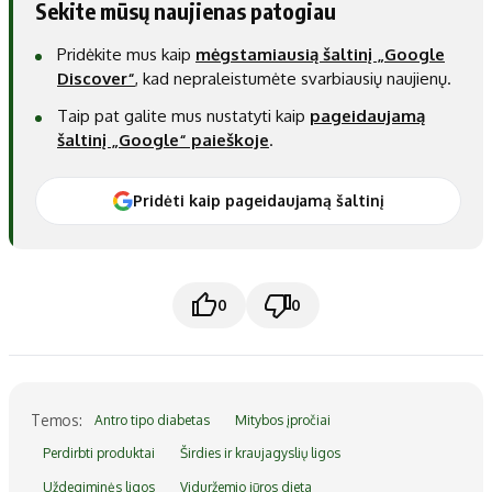
Sekite mūsų naujienas patogiau
Pridėkite mus kaip
mėgstamiausią šaltinį „Google
Discover“
, kad nepraleistumėte svarbiausių naujienų.
Taip pat galite mus nustatyti kaip
pageidaujamą
šaltinį „Google“ paieškoje
.
Pridėti kaip pageidaujamą šaltinį
0
0
Temos:
Antro tipo diabetas
Mitybos įpročiai
Perdirbti produktai
Širdies ir kraujagyslių ligos
Uždegiminės ligos
Viduržemio jūros dieta