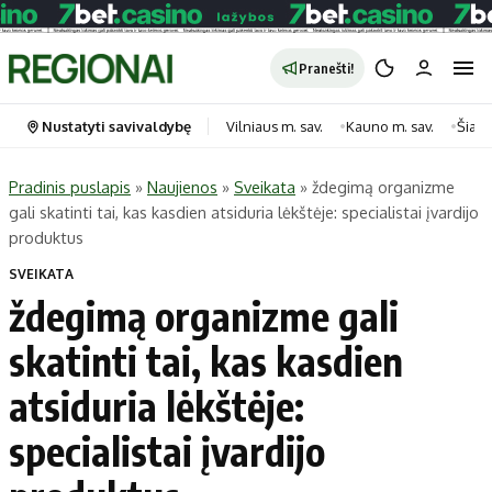
Pranešti!
Nustatyti savivaldybę
Vilniaus m. sav.
Kauno m. sav.
Šiauli
Pradinis puslapis
»
Naujienos
»
Sveikata
»
ždegimą organizme
gali skatinti tai, kas kasdien atsiduria lėkštėje: specialistai įvardijo
Portalas
Kategorijos
produktus
Pradinis puslapis
Transportas
SVEIKATA
Savivaldybės
Gyvenimas
ždegimą organizme gali
Naujausi
Horoskopai
skatinti tai, kas kasdien
Regionai
Laisvalaikis
atsiduria lėkštėje:
Lietuva
Maistas
Pasaulis
Sveikata
specialistai įvardijo
Politika
Technologijos