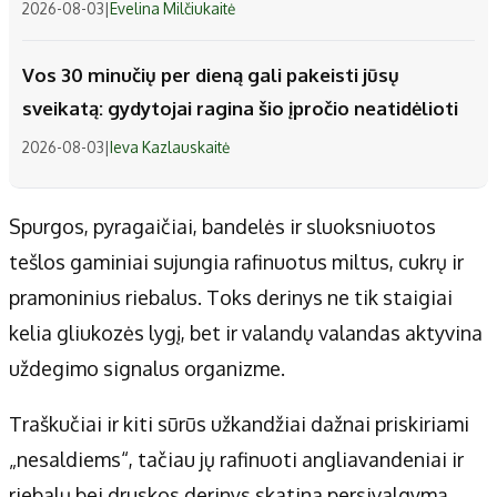
2026-08-03
|
Evelina Milčiukaitė
Vos 30 minučių per dieną gali pakeisti jūsų
sveikatą: gydytojai ragina šio įpročio neatidėlioti
2026-08-03
|
Ieva Kazlauskaitė
Spurgos, pyragaičiai, bandelės ir sluoksniuotos
tešlos gaminiai sujungia rafinuotus miltus, cukrų ir
pramoninius riebalus. Toks derinys ne tik staigiai
kelia gliukozės lygį, bet ir valandų valandas aktyvina
uždegimo signalus organizme.
Traškučiai ir kiti sūrūs užkandžiai dažnai priskiriami
„nesaldiems“, tačiau jų rafinuoti angliavandeniai ir
riebalų bei druskos derinys skatina persivalgymą.