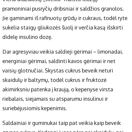
pramoniniai pusryčių dribsniai ir saldžios granolos.
Jie gaminami iš rafinuotų grūdų ir cukraus, todėl ryte
sukelia staigų gliukozės šuolį ir verčia kasą išskirti
didelę insulino dozę.
Dar agresyviau veikia saldieji gėrimai – limonadai,
energiniai gėrimai, saldinti kavos gėrimai ir net
vaisių glotnučiai. Skystas cukrus beveik neturi
skaidulų ir baltymų, todėl cukrus ir fruktozė
akimirksniu patenka į kraują, o kepenyse virsta
riebalais, siejamais su atsparumu insulinui ir
suriebėjusiomis kepenimis.
Saldainiai ir guminukai taip pat veikia kaip beveik