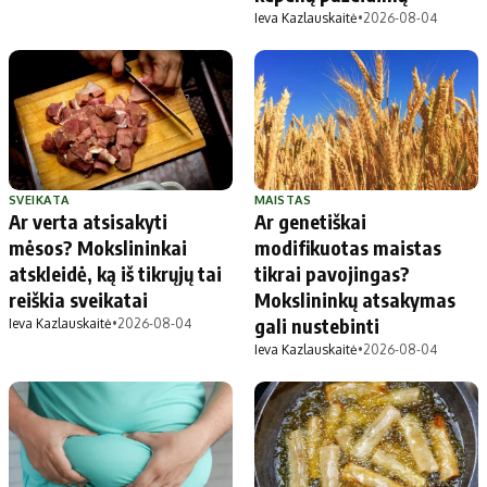
Ieva Kazlauskaitė
•
2026-08-04
SVEIKATA
MAISTAS
Ar verta atsisakyti
Ar genetiškai
mėsos? Mokslininkai
modifikuotas maistas
atskleidė, ką iš tikrųjų tai
tikrai pavojingas?
reiškia sveikatai
Mokslininkų atsakymas
gali nustebinti
Ieva Kazlauskaitė
•
2026-08-04
Ieva Kazlauskaitė
•
2026-08-04