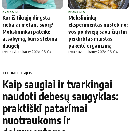
SVEIKATA
MOKSLAS
Kur iš tikrųjų dingsta
Mokslininkų
riebalai metant svorį?
eksperimentas nustebino:
Mokslininkai pateikė
vos po dviejų savaičių itin
atsakymą, kuris stebina
perdirbtas maistas
daugelį
pakeitė organizmą
Ieva Kazlauskaitė
•
2026-08-04
Ieva Kazlauskaitė
•
2026-08-04
TECHNOLOGIJOS
Kaip saugiai ir tvarkingai
naudoti debesų saugyklas:
praktiški patarimai
nuotraukoms ir