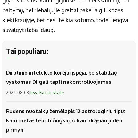
grynas cukrus. Kadangi juose nėra nei skaidulų, nei
baltymų, nei riebalų, jie greitai pakelia gliukozės
kiekį kraujyje, bet nesuteikia sotumo, todėl lengva
suvalgyti labai daug.
Tai populiaru:
Dirbtinio intelekto kūrėjai įspėja: be stabdžių
vystomas DI gali tapti nekontroliuojamas
2026-08-03
|
Ieva Kazlauskaitė
Rudens nuotaikų žemėlapis 12 astrologinių tipų:
kam metas lėtinti žingsnį, o kam drąsiau judėti
pirmyn