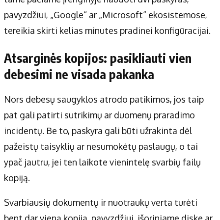
pavyzdžiui, „Google“ ar „Microsoft“ ekosistemose,
tereikia skirti kelias minutes pradinei konfigūracijai.
Atsarginės kopijos: pasikliauti vien
debesimi ne visada pakanka
Nors debesų saugyklos atrodo patikimos, jos taip
pat gali patirti sutrikimų ar duomenų praradimo
incidentų. Be to, paskyra gali būti užrakinta dėl
pažeistų taisyklių ar nesumokėtų paslaugų, o tai
ypač jautru, jei ten laikote vienintelę svarbių failų
kopiją.
Svarbiausių dokumentų ir nuotraukų verta turėti
bent dar vieną kopiją, pavyzdžiui, išoriniame diske ar