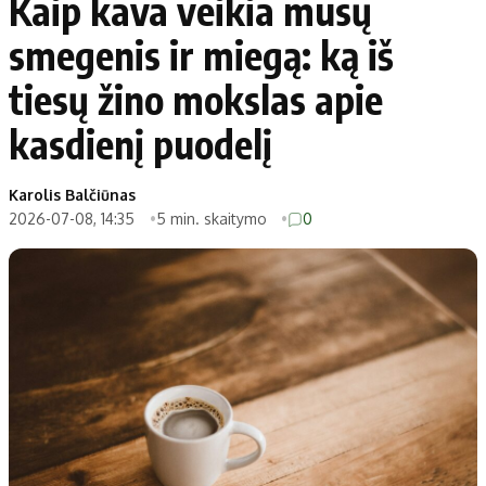
Kaip kava veikia mūsų
smegenis ir miegą: ką iš
tiesų žino mokslas apie
kasdienį puodelį
Karolis Balčiūnas
2026-07-08, 14:35
5 min. skaitymo
0