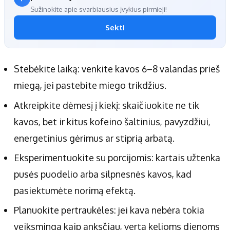
Sužinokite apie svarbiausius įvykius pirmieji!
Sekti
Stebėkite laiką: venkite kavos 6–8 valandas prieš
miegą, jei pastebite miego trikdžius.
Atkreipkite dėmesį į kiekį: skaičiuokite ne tik
kavos, bet ir kitus kofeino šaltinius, pavyzdžiui,
energetinius gėrimus ar stiprią arbatą.
Eksperimentuokite su porcijomis: kartais užtenka
pusės puodelio arba silpnesnės kavos, kad
pasiektumėte norimą efektą.
Planuokite pertraukėles: jei kava nebėra tokia
veiksminga kaip anksčiau, verta kelioms dienoms