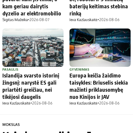
kam geriau dairytis
baterijų keitimas stebina
dyzelio ar elektromobilio
rinką
Sigitas Mažeika
•
2026-08-07
Ieva Kazlauskaitė
•
2026-08-06
PASAULIS
GYVENIMAS
Islandija svarsto istorinį
Europa keičia žaidimo
žingsnį: narystė ES gali
taisykles: Briuselis siekia
priartėti greičiau, nei
mažinti priklausomybę
tikėjosi daugelis
nuo Kinijos ir JAV
Ieva Kazlauskaitė
•
2026-08-06
Ieva Kazlauskaitė
•
2026-08-06
MOKSLAS