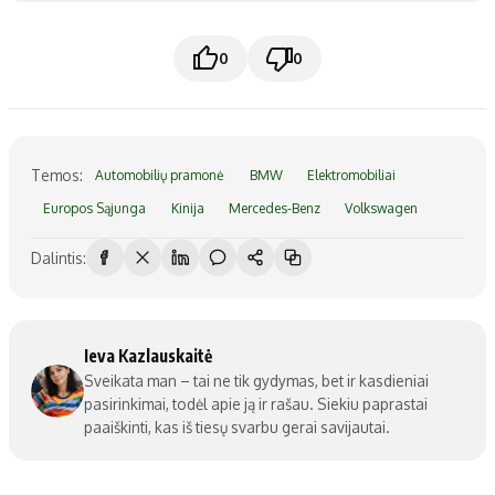
0
0
Temos:
Automobilių pramonė
BMW
Elektromobiliai
Europos Sąjunga
Kinija
Mercedes-Benz
Volkswagen
Dalintis:
Ieva Kazlauskaitė
Sveikata man – tai ne tik gydymas, bet ir kasdieniai
pasirinkimai, todėl apie ją ir rašau. Siekiu paprastai
paaiškinti, kas iš tiesų svarbu gerai savijautai.