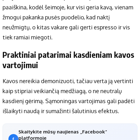
paaiškina, kodėl šeimoje, kur visi geria kavą, vienam
žmogui pakanka pusės puodelio, kad naktį
neužmigtų, o kitas vakare gali gerti espresso ir vis
tiek ramiai miegoti.
Praktiniai patarimai kasdieniam kavos
vartojimui
Kavos nereikia demonizuoti, tačiau verta ją vertinti
kaip stipriai veikiančią medžiagą, o ne neutralų
kasdienį gėrimą. Sąmoningas vartojimas gali padėti
išlaikyti naudą ir sumažinti šalutinius efektus.
Skaitykite mūsų naujienas „Facebook“
platformoje