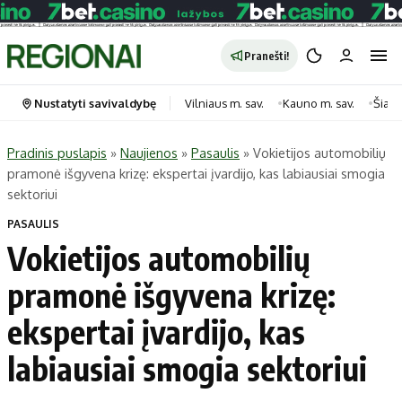
Pranešti!
Nustatyti savivaldybę
Vilniaus m. sav.
Kauno m. sav.
Šiauli
Pradinis puslapis
»
Naujienos
»
Pasaulis
»
Vokietijos automobilių
pramonė išgyvena krizę: ekspertai įvardijo, kas labiausiai smogia
Portalas
Kategorijos
sektoriui
Pradinis puslapis
Transportas
PASAULIS
Savivaldybės
Gyvenimas
Vokietijos automobilių
Naujausi
Horoskopai
pramonė išgyvena krizę:
Regionai
Laisvalaikis
ekspertai įvardijo, kas
Lietuva
Maistas
Pasaulis
Sveikata
labiausiai smogia sektoriui
Politika
Technologijos