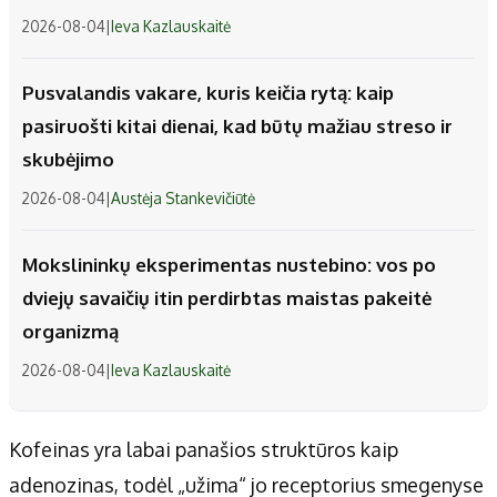
2026-08-04
|
Ieva Kazlauskaitė
Pusvalandis vakare, kuris keičia rytą: kaip
pasiruošti kitai dienai, kad būtų mažiau streso ir
skubėjimo
2026-08-04
|
Austėja Stankevičiūtė
Mokslininkų eksperimentas nustebino: vos po
dviejų savaičių itin perdirbtas maistas pakeitė
organizmą
2026-08-04
|
Ieva Kazlauskaitė
Kofeinas yra labai panašios struktūros kaip
adenozinas, todėl „užima“ jo receptorius smegenyse