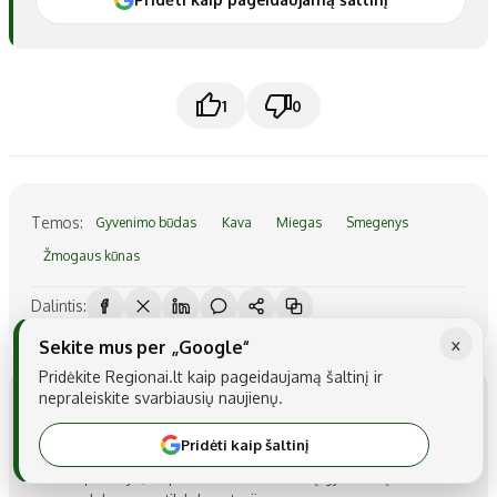
1
0
Temos:
Gyvenimo būdas
Kava
Miegas
Smegenys
Žmogaus kūnas
Dalintis:
×
Sekite mus per „Google“
Pridėkite Regionai.lt kaip pageidaujamą šaltinį ir
nepraleiskite svarbiausių naujienų.
Karolis Balčiūnas
Rašau apie mokslą taip, kad sudėtingos idėjos taptų
Pridėti kaip šaltinį
suprantamos ir įdomios kiekvienam. Man svarbu
parodyti, kaip mokslas keičia mūsų gyvenimą čia ir