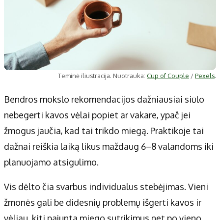
Teminė iliustracija. Nuotrauka:
Cup of Couple
/
Pexels
.
Bendros mokslo rekomendacijos dažniausiai siūlo
nebegerti kavos vėlai popiet ar vakare, ypač jei
žmogus jaučia, kad tai trikdo miegą. Praktikoje tai
dažnai reiškia laiką likus maždaug 6–8 valandoms iki
planuojamo atsigulimo.
Vis dėlto čia svarbus individualus stebėjimas. Vieni
žmonės gali be didesnių problemų išgerti kavos ir
vėliau, kiti pajunta miego sutrikimus net po vieno