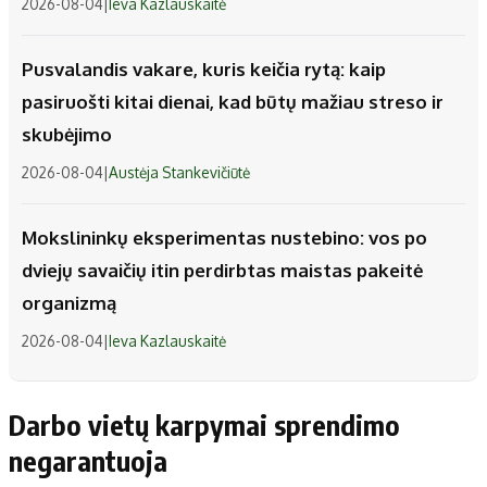
2026-08-04
|
Ieva Kazlauskaitė
Pusvalandis vakare, kuris keičia rytą: kaip
pasiruošti kitai dienai, kad būtų mažiau streso ir
skubėjimo
2026-08-04
|
Austėja Stankevičiūtė
Mokslininkų eksperimentas nustebino: vos po
dviejų savaičių itin perdirbtas maistas pakeitė
organizmą
2026-08-04
|
Ieva Kazlauskaitė
Darbo vietų karpymai sprendimo
negarantuoja