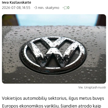
Patarimai
Indėlių palūkanos
Ieva Kazlauskaitė
2026-07-08, 14:55
3 min. skaitymo
0
Dirbtinis intelektas
Dienos naujienos
Gineso rekordai
Ekonomikos naujienos
Didžiosios savivaldybės
Kitos savivaldybės
Vilniaus miesto
Druskininkų
Kauno miesto
Utenos rajono
Klaipėdos miesto
Jonavos rajono
Panevėžio miesto
Vilkaviškio rajono
Šiaulių miesto
Tauragės rajono
Alytaus miesto
Palangos miesto
Marijampolės
Prienų rajono
Vw. Unsplash nuotr
Vokietijos automobilių sektorius, ilgus metus buvęs
Redakcija
Europos ekonomikos varikliu, šiandien atrodo kaip