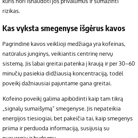
kuris nori išnaudoti jos privalumus ir sumažinti
rizikas.
Kas vyksta smegenyse išgėrus kavos
Pagrindinė kavos veiklioji medžiaga yra kofeinas,
natūralus junginys, veikiantis centrinę nervų
sistemą. Jis labai greitai patenka į kraują ir per 30–60
minučių pasiekia didžiausią koncentraciją, todėl
poveikį dažniausiai pajuntame gana greitai.
Kofeino poveikį galima apibūdinti kaip tam tikrą
„signalų sumaišymą“ smegenyse. Jis nepateikia
energijos tiesiogiai, bet pakeičia tai, kaip smegenys
priima ir perduoda informaciją, susijusią su
nuovargiu ir budrumu.