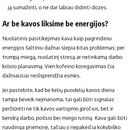
ją sumažinti, o ne dar labiau didinti dozes.
Ar be kavos liksime be energijos?
Nuolatinis pasitikėjimas kava kaip pagrindiniu
energijos šaltiniu dažnai slepia kitas problemas: per
trumpą miegą, nuolatinį stresą ar netinkamą darbo
krūvio planavimą. Vien kofeino koregavimas čia
dažniausiai neišsprendžia esmės.
Jei pastebite, kad be kelių puodelių kavos diena
tampa beveik neįmanoma, tai gali būti signalas
peržiūrėti ne tik kavos vartojimo įpročius, bet ir
bendrą darbo, poilsio bei miego rutiną. Kava gali būti
naudinga priemonė, tačiau ji nepakeičia kokybiško