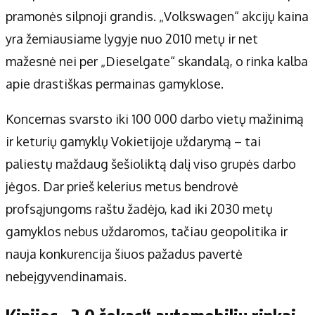
Apie mus
pramonės silpnoji grandis. „Volkswagen“ akcijų kaina
Autoriai
yra žemiausiame lygyje nuo 2010 metų ir net
Kontaktai
mažesnė nei per „Dieselgate“ skandalą, o rinka kalba
Privatumo politika
apie drastiškas permainas gamyklose.
Redakcijos politika
Receptai
Koncernas svarsto iki 100 000 darbo vietų mažinimą
ir keturių gamyklų Vokietijoje uždarymą – tai
paliestų maždaug šešioliktą dalį viso grupės darbo
jėgos. Dar prieš kelerius metus bendrovė
profsąjungoms raštu žadėjo, kad iki 2030 metų
gamyklos nebus uždaromos, tačiau geopolitika ir
nauja konkurencija šiuos pažadus pavertė
nebeįgyvendinamais.