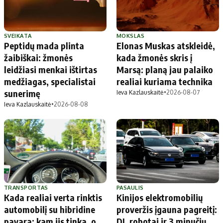
SVEIKATA
MOKSLAS
Peptidų mada plinta
Elonas Muskas atskleidė,
žaibiškai: žmonės
kada žmonės skris į
leidžiasi menkai ištirtas
Marsą: planą jau palaiko
medžiagas, specialistai
realiai kuriama technika
sunerimę
Ieva Kazlauskaitė
•
2026-08-07
Ieva Kazlauskaitė
•
2026-08-08
TRANSPORTAS
PASAULIS
Kada realiai verta rinktis
Kinijos elektromobilių
automobilį su hibridine
proveržis įgauna pagreitį:
pavara: kam jis tinka, o
DI, robotai ir 3 minučių