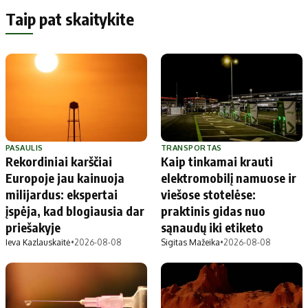
Taip pat skaitykite
PASAULIS
TRANSPORTAS
Rekordiniai karščiai
Kaip tinkamai krauti
Europoje jau kainuoja
elektromobilį namuose ir
milijardus: ekspertai
viešose stotelėse:
įspėja, kad blogiausia dar
praktinis gidas nuo
priešakyje
sąnaudų iki etiketo
Ieva Kazlauskaitė
•
2026-08-08
Sigitas Mažeika
•
2026-08-08