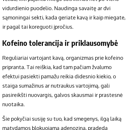
vidurdienio puodelio. Naudinga savaitę ar dvi
sąmoningai sekti, kada geriate kavą ir kaip miegate,
ir pagal tai koreguoti įpročius.
Kofeino tolerancija ir priklausomybė
Reguliariai vartojant kavą, organizmas prie kofeino
pripranta. Tai reiškia, kad tam pačiam žvalumo
efektui pasiekti pamažu reikia didesnio kiekio, o
staiga sumažinus ar nutraukus vartojimą, gali
pasireikšti nuovargis, galvos skausmai ir prastesnė
nuotaika.
Šie pokyčiai susiję su tuo, kad smegenys, ilgą laiką
matydamos blokuojamą adenoziną, pradeda