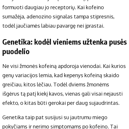
formuoti daugiau jo receptorių. Kai kofeino
sumažėja, adenozino signalas tampa stipresnis,
todėl jaučiamės labiau pavargę nei įprastai.
Genetika: kodėl vieniems užtenka pusės
puodelio
Ne visi žmonės kofeiną apdoroja vienodai. Kai kurios
genų variacijos lemia, kad kepenys kofeiną skaido
greičiau, kitos lėčiau. Todėl dviems žmonėms
išgėrus tą patį kiekį kavos, vienas gali visai nejausti
efekto, o kitas būti gerokai per daug sujaudrintas.
Genetika taip pat susijusi su jautrumu miego
pokyčiams ir nerimo simptomams po kofeino. Tai