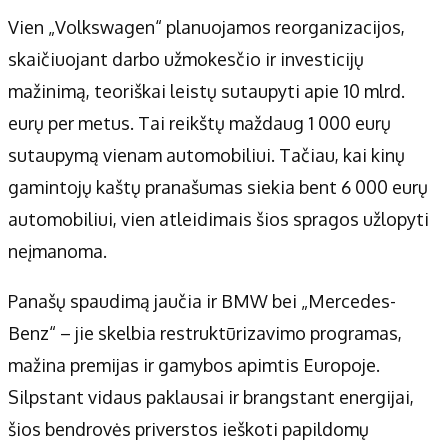
Vien „Volkswagen“ planuojamos reorganizacijos,
skaičiuojant darbo užmokesčio ir investicijų
mažinimą, teoriškai leistų sutaupyti apie 10 mlrd.
eurų per metus. Tai reikštų maždaug 1 000 eurų
sutaupymą vienam automobiliui. Tačiau, kai kinų
gamintojų kaštų pranašumas siekia bent 6 000 eurų
automobiliui, vien atleidimais šios spragos užlopyti
neįmanoma.
Panašų spaudimą jaučia ir BMW bei „Mercedes-
Benz“ – jie skelbia restruktūrizavimo programas,
mažina premijas ir gamybos apimtis Europoje.
Silpstant vidaus paklausai ir brangstant energijai,
šios bendrovės priverstos ieškoti papildomų