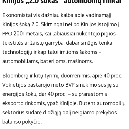
Kinijos „2.0 šokas“ automobilių rinkai
Ekonomistai vis dažniau kalba apie vadinamąjį
Kinijos šoką 2.0. Skirtingai nei po Kinijos įstojimo į
PPO 2001 metais, kai labiausiai nukentėjo pigios
tekstilės ar žaislų gamyba, dabar smūgis tenka
technologijų ir kapitalui imlioms šakoms –
automobiliams, baterijoms, mašinoms.
Bloomberg ir kitų tyrimų duomenimis, apie 40 proc.
Vokietijos pastarojo meto BVP smukimo susiję su
energijos šoku, dar 40 proc. – su prarastomis
eksporto rinkomis, ypač Kinijoje. Būtent automobilių
sektorius sudarė didžiąją dalį neigiamo prekybos
balanso pokyčio.