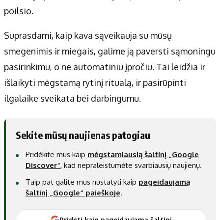
poilsio.
Suprasdami, kaip kava sąveikauja su mūsų
smegenimis ir miegais, galime ją paversti sąmoningu
pasirinkimu, o ne automatiniu įpročiu. Tai leidžia ir
išlaikyti mėgstamą rytinį ritualą, ir pasirūpinti
ilgalaike sveikata bei darbingumu.
Sekite mūsų naujienas patogiau
Pridėkite mus kaip
mėgstamiausią šaltinį „Google
Discover“
, kad nepraleistumėte svarbiausių naujienų.
Taip pat galite mus nustatyti kaip
pageidaujamą
šaltinį „Google“ paieškoje
.
Pridėti kaip pageidaujamą šaltinį