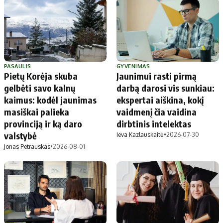
PASAULIS
GYVENIMAS
Pietų Korėja skuba
Jaunimui rasti pirmą
gelbėti savo kalnų
darbą darosi vis sunkiau:
kaimus: kodėl jaunimas
ekspertai aiškina, kokį
masiškai palieka
vaidmenį čia vaidina
provinciją ir ką daro
dirbtinis intelektas
valstybė
Ieva Kazlauskaitė
•
2026-07-30
Jonas Petrauskas
•
2026-08-01