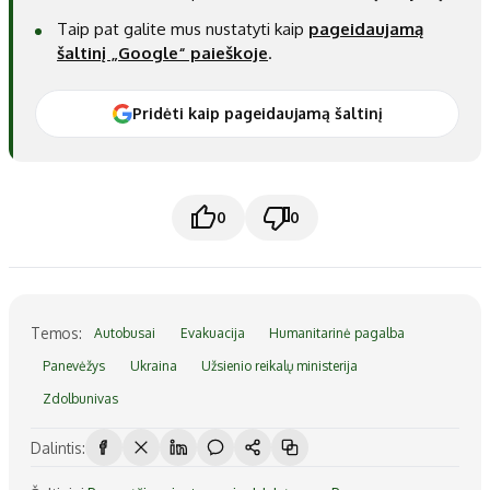
Taip pat galite mus nustatyti kaip
pageidaujamą
šaltinį „Google“ paieškoje
.
Pridėti kaip pageidaujamą šaltinį
0
0
Temos:
Autobusai
Evakuacija
Humanitarinė pagalba
Panevėžys
Ukraina
Užsienio reikalų ministerija
Zdolbunivas
Dalintis: