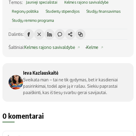
Temos:
Jaunieji specialistai
Kelmės rajono savivaldybė
Regionų politika
Studentų stipendijos
Studijų finansavimas
Studijų rėmimo programa
Dalintis:
Šaltiniai:
Kelmės rajono savivaldybė
Kelme
Ieva Kazlauskaitė
Sveikata man – tai ne tik gydymas, bet ir kasdieniai
pasirinkimai, todėl apie ją ir rašau. Siekiu paprastai
paaiškinti, kas iš tiesų svarbu gerai savijautai.
0 komentarai