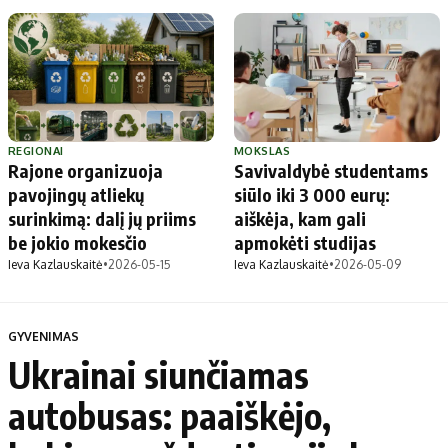
REGIONAI
MOKSLAS
Rajone organizuoja
Savivaldybė studentams
pavojingų atliekų
siūlo iki 3 000 eurų:
surinkimą: dalį jų priims
aiškėja, kam gali
be jokio mokesčio
apmokėti studijas
Ieva Kazlauskaitė
•
2026-05-15
Ieva Kazlauskaitė
•
2026-05-09
GYVENIMAS
Ukrainai siunčiamas
autobusas: paaiškėjo,