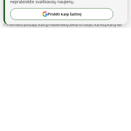
nepraleiskite svarbiausių naujienų.
Pridėti kaip šaltinį
Noriu savo interneto naršyklėje išsaugoti vardą, el. pašto adresą ir
interneto puslapį, kad jų nebereiktų įvesti iš naujo, kai kitą kartą vėl
norėsiu parašyti komentarą.
MB Snarskis media
Gedimino g. 22A-14, LT-44319 Kaunas
Tel.: +370 606 17737
El. paštas:
info@regionai.lt