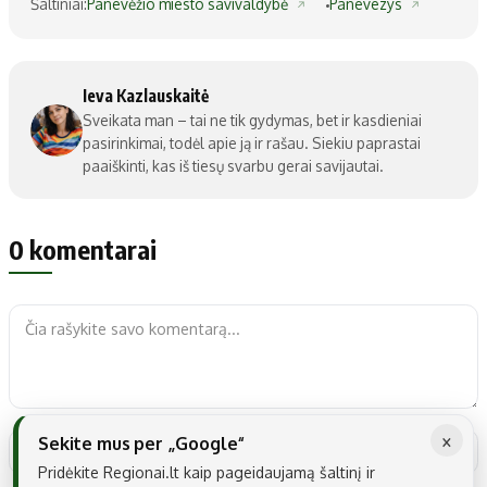
Šaltiniai:
Panevėžio miesto savivaldybė
Panevezys
Ieva Kazlauskaitė
Sveikata man – tai ne tik gydymas, bet ir kasdieniai
pasirinkimai, todėl apie ją ir rašau. Siekiu paprastai
paaiškinti, kas iš tiesų svarbu gerai savijautai.
0 komentarai
×
Sekite mus per „Google“
Pridėkite Regionai.lt kaip pageidaujamą šaltinį ir