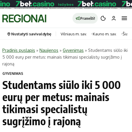
Pranešti!
Nustatyti savivaldybę
Vilniaus m. sav.
Kauno m. sav.
Šiauli
Pradinis puslapis
»
Naujienos
»
Gyvenimas
»
Studentams siūlo iki
5 000 eurų per metus: mainais tikimasi specialistų sugrįžimo į
Portalas
Kategorijos
rajoną
Pradinis puslapis
Transportas
GYVENIMAS
Savivaldybės
Gyvenimas
Studentams siūlo iki 5 000
Naujausi
Horoskopai
eurų per metus: mainais
Regionai
Laisvalaikis
tikimasi specialistų
Lietuva
Maistas
Pasaulis
Sveikata
sugrįžimo į rajoną
Politika
Technologijos