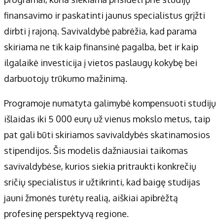
Apie mus
finansavimo ir paskatinti jaunus specialistus grįžti
Autoriai
dirbti į rajoną. Savivaldybė pabrėžia, kad parama
Kontaktai
skiriama ne tik kaip finansinė pagalba, bet ir kaip
Privatumo politika
ilgalaikė investicija į vietos paslaugų kokybę bei
Redakcijos politika
darbuotojų trūkumo mažinimą.
Receptai
Programoje numatyta galimybė kompensuoti studijų
išlaidas iki 5 000 eurų už vienus mokslo metus, taip
pat gali būti skiriamos savivaldybės skatinamosios
stipendijos. Šis modelis dažniausiai taikomas
savivaldybėse, kurios siekia pritraukti konkrečių
sričių specialistus ir užtikrinti, kad baigę studijas
jauni žmonės turėtų realią, aiškiai apibrėžtą
profesinę perspektyvą regione.