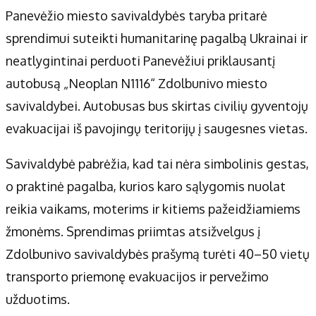
Panevėžio miesto savivaldybės taryba pritarė
sprendimui suteikti humanitarinę pagalbą Ukrainai ir
neatlygintinai perduoti Panevėžiui priklausantį
autobusą „Neoplan N1116“ Zdolbunivo miesto
savivaldybei. Autobusas bus skirtas civilių gyventojų
evakuacijai iš pavojingų teritorijų į saugesnes vietas.
Savivaldybė pabrėžia, kad tai nėra simbolinis gestas,
o praktinė pagalba, kurios karo sąlygomis nuolat
reikia vaikams, moterims ir kitiems pažeidžiamiems
žmonėms. Sprendimas priimtas atsižvelgus į
Zdolbunivo savivaldybės prašymą turėti 40–50 vietų
transporto priemonę evakuacijos ir pervežimo
užduotims.