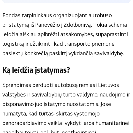
Fondas tarpininkaus organizuojant autobuso
pristatymą iš Panevėžio į Zdolbunivą. Tokia schema
leidžia aiškiau apibrėžti atsakomybes, supaprastinti
logistiką ir užtikrinti, kad transporto priemonė
pasiektų konkrečią paskirtį vykdančią savivaldybę.
Ką leidžia įstatymas?
Sprendimas perduoti autobusą remiasi Lietuvos
valstybės ir savivaldybių turto valdymo, naudojimo ir
disponavimo juo įstatymo nuostatomis. Jose
numatyta, kad turtas, skirtas vystomojo
bendradarbiavimo veiklai vykdyti arba humanitarinei
pagalbai teikti, gali būti neatlygintinai