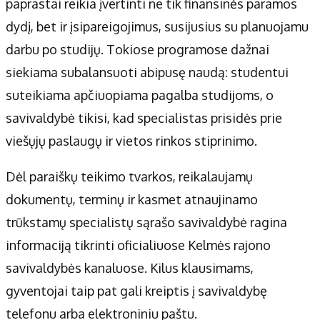
paprastai reikia įvertinti ne tik finansinės paramos
dydį, bet ir įsipareigojimus, susijusius su planuojamu
darbu po studijų. Tokiose programose dažnai
siekiama subalansuoti abipusę naudą: studentui
suteikiama apčiuopiama pagalba studijoms, o
savivaldybė tikisi, kad specialistas prisidės prie
viešųjų paslaugų ir vietos rinkos stiprinimo.
Dėl paraiškų teikimo tvarkos, reikalaujamų
dokumentų, terminų ir kasmet atnaujinamo
trūkstamų specialistų sąrašo savivaldybė ragina
informaciją tikrinti oficialiuose Kelmės rajono
savivaldybės kanaluose. Kilus klausimams,
gyventojai taip pat gali kreiptis į savivaldybę
telefonu arba elektroniniu paštu.