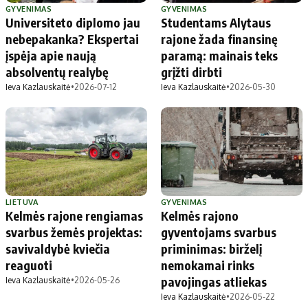
GYVENIMAS
GYVENIMAS
Universiteto diplomo jau
Studentams Alytaus
nebepakanka? Ekspertai
rajone žada finansinę
įspėja apie naują
paramą: mainais teks
absolventų realybę
grįžti dirbti
Ieva Kazlauskaitė
•
2026-07-12
Ieva Kazlauskaitė
•
2026-05-30
LIETUVA
GYVENIMAS
Kelmės rajone rengiamas
Kelmės rajono
svarbus žemės projektas:
gyventojams svarbus
savivaldybė kviečia
priminimas: birželį
reaguoti
nemokamai rinks
pavojingas atliekas
Ieva Kazlauskaitė
•
2026-05-26
Ieva Kazlauskaitė
•
2026-05-22