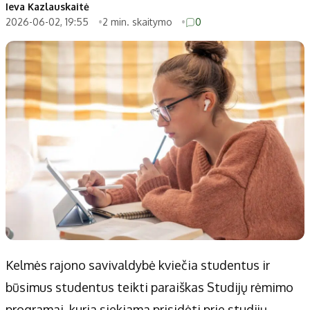
Patarimai
Indėlių palūkanos
Ieva Kazlauskaitė
2026-06-02, 19:55
2 min. skaitymo
0
Dirbtinis intelektas
Dienos naujienos
Gineso rekordai
Ekonomikos naujienos
Didžiosios savivaldybės
Kitos savivaldybės
Vilniaus miesto
Druskininkų
Kauno miesto
Utenos rajono
Klaipėdos miesto
Jonavos rajono
Panevėžio miesto
Vilkaviškio rajono
Šiaulių miesto
Tauragės rajono
Alytaus miesto
Palangos miesto
Marijampolės
Prienų rajono
Kelmės rajono savivaldybė kviečia studentus ir
būsimus studentus teikti paraiškas Studijų rėmimo
Redakcija
programai, kuria siekiama prisidėti prie studijų