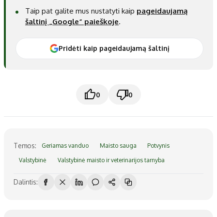
Taip pat galite mus nustatyti kaip
pageidaujamą
šaltinį „Google“ paieškoje
.
Pridėti kaip pageidaujamą šaltinį
0
0
Temos:
Geriamas vanduo
Maisto sauga
Potvynis
Valstybinė
Valstybinė maisto ir veterinarijos tarnyba
Dalintis: