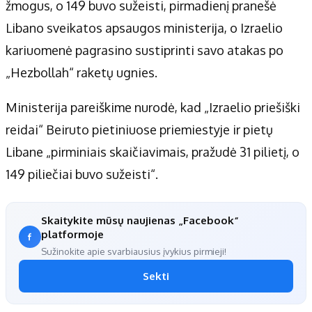
Apie mus
žmogus, o 149 buvo sužeisti, pirmadienį pranešė
Autoriai
Libano sveikatos apsaugos ministerija, o Izraelio
Kontaktai
kariuomenė pagrasino sustiprinti savo atakas po
Privatumo politika
„Hezbollah“ raketų ugnies.
Redakcijos politika
Ministerija pareiškime nurodė, kad „Izraelio priešiški
Receptai
reidai“ Beiruto pietiniuose priemiestyje ir pietų
Libane „pirminiais skaičiavimais, pražudė 31 pilietį, o
149 piliečiai buvo sužeisti“.
Skaitykite mūsų naujienas „Facebook“
platformoje
Sužinokite apie svarbiausius įvykius pirmieji!
Sekti