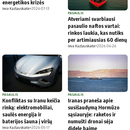
energetikos krizės
Ieva Kazlauskaitė
•
2026-07-13
PASAULIS
Atveriami svarbiausi
pasaulio naftos vartai:
rinkos laukia, kas nutiks
per artimiausias 60 dienų
Ieva Kazlauskaitė
•
2026-06-26
PASAULIS
PASAULIS
Konfliktas su Iranu keičia
Iranas praneša apie
rinką: elektromobiliai,
susišaudymą Hormūzo
saulės energija ir
sąsiauryje: raketos ir
baterijos šauna į viršų
numušti dronai sėja
didelę baimę
Ieva Kazlauskaitė
•
2026-05-17