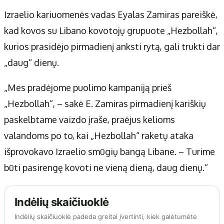
Izraelio kariuomenės vadas Eyalas Zamiras pareiškė,
kad kovos su Libano kovotojų grupuote „Hezbollah“,
kurios prasidėjo pirmadienį anksti rytą, gali trukti dar
„daug“ dienų.
„Mes pradėjome puolimo kampaniją prieš
„Hezbollah“, – sakė E. Zamiras pirmadienį kariškių
paskelbtame vaizdo įraše, praėjus kelioms
valandoms po to, kai „Hezbollah“ raketų ataka
išprovokavo Izraelio smūgių bangą Libane. – Turime
būti pasirengę kovoti ne vieną dieną, daug dienų.“