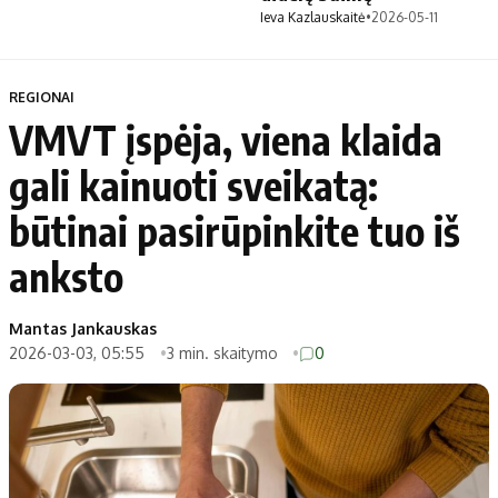
Ieva Kazlauskaitė
•
2026-05-11
REGIONAI
VMVT įspėja, viena klaida
gali kainuoti sveikatą:
būtinai pasirūpinkite tuo iš
anksto
Mantas Jankauskas
2026-03-03, 05:55
3 min. skaitymo
0