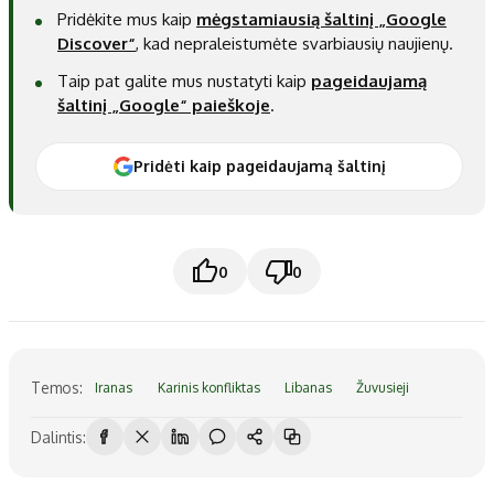
Pridėkite mus kaip
mėgstamiausią šaltinį „Google
Discover“
, kad nepraleistumėte svarbiausių naujienų.
Taip pat galite mus nustatyti kaip
pageidaujamą
šaltinį „Google“ paieškoje
.
Pridėti kaip pageidaujamą šaltinį
0
0
Temos:
Iranas
Karinis konfliktas
Libanas
Žuvusieji
Dalintis: