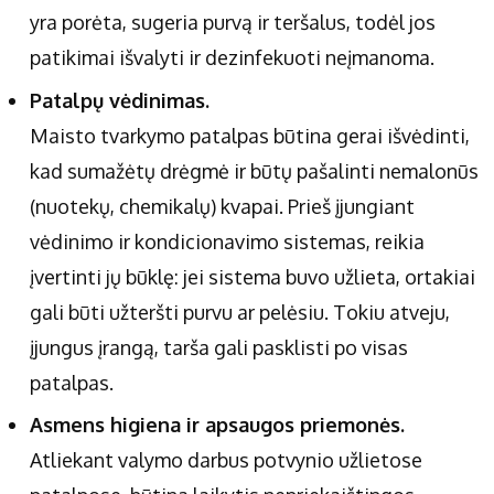
yra porėta, sugeria purvą ir teršalus, todėl jos
patikimai išvalyti ir dezinfekuoti neįmanoma.
Patalpų vėdinimas.
Maisto tvarkymo patalpas būtina gerai išvėdinti,
kad sumažėtų drėgmė ir būtų pašalinti nemalonūs
(nuotekų, chemikalų) kvapai. Prieš įjungiant
vėdinimo ir kondicionavimo sistemas, reikia
įvertinti jų būklę: jei sistema buvo užlieta, ortakiai
gali būti užteršti purvu ar pelėsiu. Tokiu atveju,
įjungus įrangą, tarša gali pasklisti po visas
patalpas.
Asmens higiena ir apsaugos priemonės.
Atliekant valymo darbus potvynio užlietose