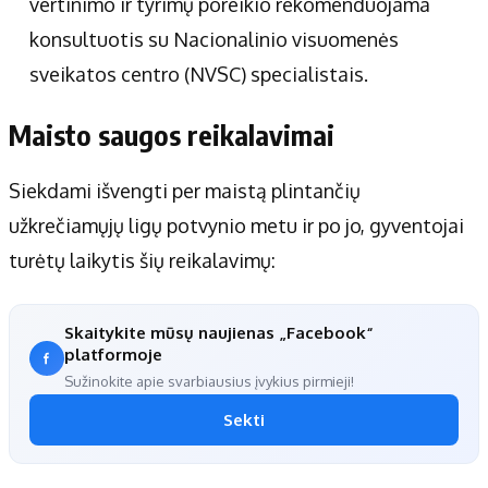
vertinimo ir tyrimų poreikio rekomenduojama
konsultuotis su Nacionalinio visuomenės
sveikatos centro (NVSC) specialistais.
Maisto saugos reikalavimai
Siekdami išvengti per maistą plintančių
užkrečiamųjų ligų potvynio metu ir po jo, gyventojai
turėtų laikytis šių reikalavimų:
Skaitykite mūsų naujienas „Facebook“
platformoje
Sužinokite apie svarbiausius įvykius pirmieji!
Sekti