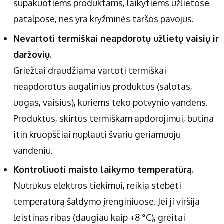
supakuotiems produktams, laikytiems užlietose
patalpose, nes yra kryžminės taršos pavojus.
Nevartoti termiškai neapdorotų užlietų vaisių ir
daržovių.
Griežtai draudžiama vartoti termiškai
neapdorotus augalinius produktus (salotas,
uogas, vaisius), kuriems teko potvynio vandens.
Produktus, skirtus termiškam apdorojimui, būtina
itin kruopščiai nuplauti švariu geriamuoju
vandeniu.
Kontroliuoti maisto laikymo temperatūrą.
Nutrūkus elektros tiekimui, reikia stebėti
temperatūrą šaldymo įrenginiuose. Jei ji viršija
leistinas ribas (daugiau kaip +8 °C), greitai