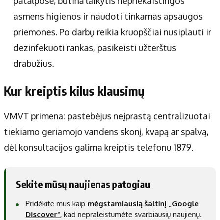
patalpose, būtina laikytis nepriekaištingos
asmens higienos ir naudoti tinkamas apsaugos
priemones. Po darbų reikia kruopščiai nusiplauti ir
dezinfekuoti rankas, pasikeisti užterštus
drabužius.
Kur kreiptis kilus klausimų
VMVT primena: pastebėjus neįprastą centralizuotai
tiekiamo geriamojo vandens skonį, kvapą ar spalvą,
dėl konsultacijos galima kreiptis telefonu 1879.
Sekite mūsų naujienas patogiau
Pridėkite mus kaip
mėgstamiausią šaltinį „Google
Discover“
, kad nepraleistumėte svarbiausių naujienų.