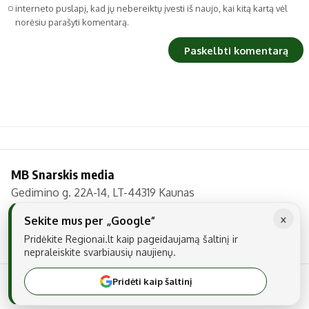
interneto puslapį, kad jų nebereiktų įvesti iš naujo, kai kitą kartą vėl
norėsiu parašyti komentarą.
MB Snarskis media
Gedimino g. 22A-14, LT-44319 Kaunas
Tel.: +370 606 17737
×
Sekite mus per „Google“
El. paštas:
info@regionai.lt
Pridėkite Regionai.lt kaip pageidaujamą šaltinį ir
nepraleiskite svarbiausių naujienų.
Pridėti kaip šaltinį
© 2026 Visos teisės saugomos. Kopijuoti be raštiško sutikimo yra
draudžiama.