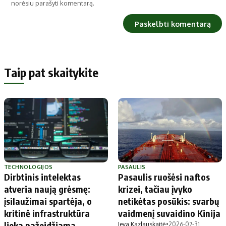
norėsiu parašyti komentarą.
Taip pat skaitykite
TECHNOLOGIJOS
PASAULIS
Dirbtinis intelektas
Pasaulis ruošėsi naftos
atveria naują grėsmę:
krizei, tačiau įvyko
įsilaužimai spartėja, o
netikėtas posūkis: svarbų
kritinė infrastruktūra
vaidmenį suvaidino Kinija
lieka pažeidžiama
Ieva Kazlauskaitė
•
2026-07-31