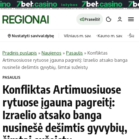
Pranešti!
Nustatyti savivaldybę
Vilniaus m. sav.
Kauno m. sav.
Šiauli
Pradinis puslapis
»
Naujienos
»
Pasaulis
»
Konfliktas
Artimuosiuose rytuose įgauna pagreitį: Izraelio atsako banga
Portalas
Kategorijos
nusinešė dešimtis gyvybių, šimtai sužeistų
Pradinis puslapis
Transportas
PASAULIS
Savivaldybės
Gyvenimas
Konfliktas Artimuosiuose
Naujausi
Horoskopai
rytuose įgauna pagreitį:
Regionai
Laisvalaikis
Izraelio atsako banga
Lietuva
Maistas
Pasaulis
Sveikata
nusinešė dešimtis gyvybių,
Politika
Technologijos