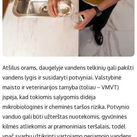
Atšilus orams, daugelyje vandens telkinių gali pakilti
vandens lygis ir susidaryti potvyniai. Valstybinė
maisto ir veterinarijos tarnyba (toliau – VMVT)
įspėja, kad tokiomis sąlygomis didėja
mikrobiologinės ir cheminės taršos rizika. Potvynio
vanduo gali būti užterštas nuotekomis, gyvūninės
kilmės atliekomis ar pramoniniais teršalais, todėl
ypač svarbu užtikrinti vartojamo geriamojo vandens