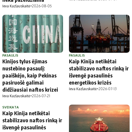
Ieva Kazlauskaitė
•
2026-08-05
PASAULIS
PASAULIS
Kinijos tylus ėjimas
Kaip Kinija netikėtai
nustebino pasaulį:
stabilizavo naftos rinką ir
paaiškėjo, kaip Pekinas
išvengė pasaulinės
pasiruošė galimai
energetikos krizės
didžiausiai naftos krizei
Ieva Kazlauskaitė
•
2026-07-13
Ieva Kazlauskaitė
•
2026-07-21
SVEIKATA
Kaip Kinija netikėtai
stabilizavo naftos rinką ir
išvengė pasaulinės