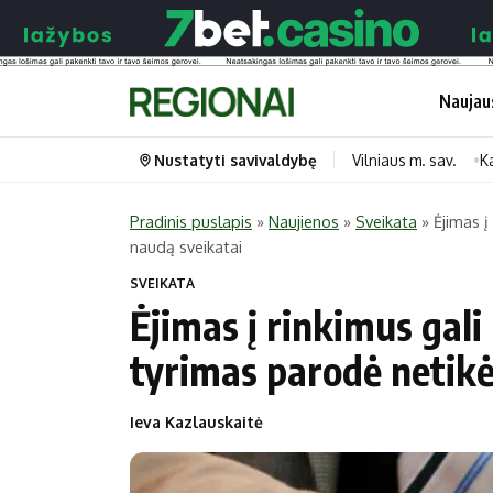
Naujau
Nustatyti savivaldybę
Vilniaus m. sav.
K
Pradinis puslapis
»
Naujienos
»
Sveikata
»
Ėjimas į
naudą sveikatai
Portalas
Kategorijos
SVEIKATA
Pradinis puslapis
Transportas
Ėjimas į rinkimus gali
Savivaldybės
Gyvenimas
tyrimas parodė netikė
Naujausi
Horoskopai
Regionai
Laisvalaikis
Ieva Kazlauskaitė
Lietuva
Maistas
Pasaulis
Sveikata