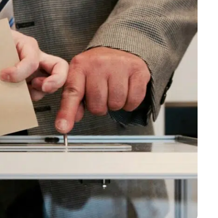
Marijampolės
Prienų rajono
s
ienos