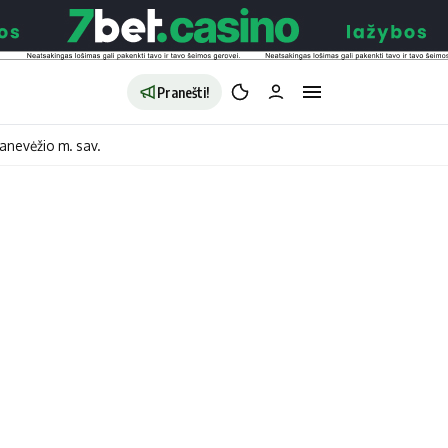
Pranešti!
anevėžio m. sav.
aldybės
Redakcija
Apie mus
o
Autoriai
no
Kontaktai
jono
Privatumo politika
ono
Redakcijos politika
sto
Receptai