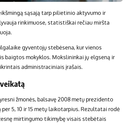
eikšmingą sąsają tarp pilietinio aktyvumo ir
yvauja rinkimuose, statistiškai rečiau miršta
uoja.
ilgalaike gyventojų stebėsena, kur vienos
s baigtos mokyklos. Mokslininkai jų elgseną ir
rintais administraciniais įrašais.
sveikatą
 vyresni žmonės, balsavę 2008 metų prezidento
 per 5, 10 ir 15 metų laikotarpius. Rezultatai rodė
ažesnę mirtingumo tikimybę visais stebėtais