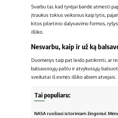
Svarbu tai, kad tyrėjai bandė atmesti pa
įtraukus tokius veiksnius kaip lytis, paj
kitos pilietinio dalyvavimo formos, ryšy
išliko.
Nesvarbu, kaip ir už ką balsav
Duomenys taip pat leido patikrinti, ar r
balsavusiųjų paštu ir atvykusiųjų balsuot
sveikatai iš esmės išliko abiem atvejais.
Tai populiaru:
NASA ruošiasi istoriniam žingsniui: Mėn