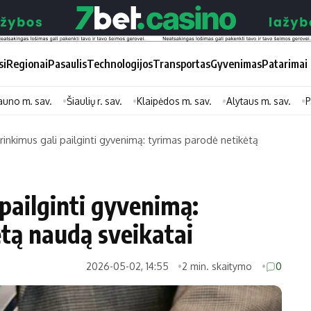
si
Regionai
Pasaulis
Technologijos
Transportas
Gyvenimas
Patarimai
auno m. sav.
Šiaulių r. sav.
Klaipėdos m. sav.
Alytaus m. sav.
P
 rinkimus gali pailginti gyvenimą: tyrimas parodė netikėtą
Didžiosios savivaldybės
Kitos saviv
Vilniaus miesto
Druskininkų
 pailginti gyvenimą:
Kauno miesto
Utenos rajon
tą naudą sveikatai
Klaipėdos miesto
Jonavos rajo
Panevėžio miesto
Vilkaviškio ra
2026-05-02, 14:55
2 min. skaitymo
0
Šiaulių miesto
Tauragės raj
Alytaus miesto
Palangos mie