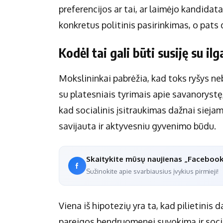
preferencijos ar tai, ar laimėjo kandidat
konkretus politinis pasirinkimas, o pats
Kodėl tai gali būti susiję su i
Mokslininkai pabrėžia, kad toks ryšys nebū
su platesniais tyrimais apie savanorystę
kad socialinis įsitraukimas dažnai siej
savijauta ir aktyvesniu gyvenimo būdu.
Skaitykite mūsų naujienas „Faceboo
Sužinokite apie svarbiausius įvykius pirmieji!
Viena iš hipotezių yra ta, kad pilietini
pareigos bendruomenei suvokimą ir socialin