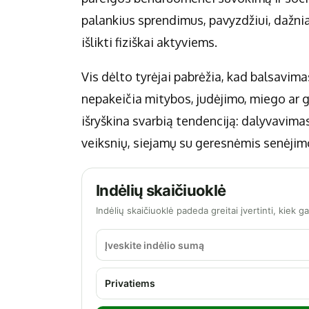
palankius sprendimus, pavyzdžiui, dažniau
išlikti fiziškai aktyviems.
Vis dėlto tyrėjai pabrėžia, kad balsavim
nepakeičia mitybos, judėjimo, miego ar 
išryškina svarbią tendenciją: dalyvavima
veiksnių, siejamų su geresnėmis senėjim