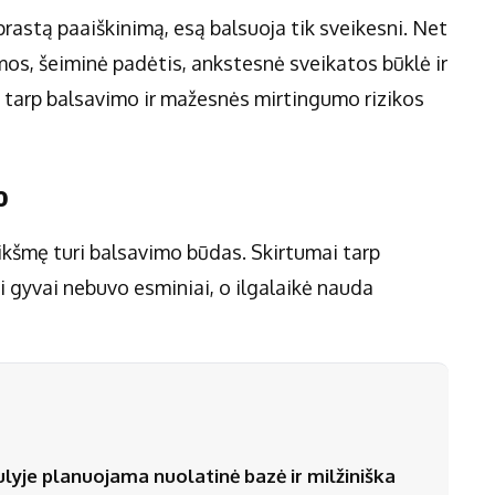
prastą paaiškinimą, esą balsuoja tik sveikesni. Net
amos, šeiminė padėtis, ankstesnė sveikatos būklė ir
s tarp balsavimo ir mažesnės mirtingumo rizikos
o
eikšmę turi balsavimo būdas. Skirtumai tarp
i gyvai nebuvo esminiai, o ilgalaikė nauda
ulyje planuojama nuolatinė bazė ir milžiniška