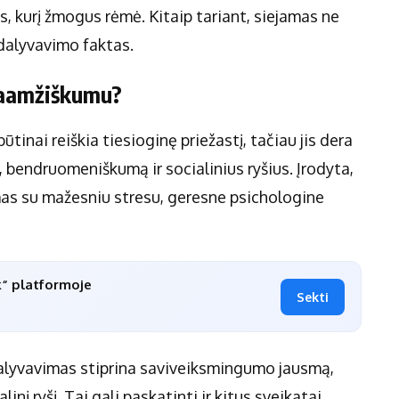
as, kurį žmogus rėmė. Kitaip tariant, siejamas ne
 dalyvavimo faktas.
lgaamžiškumu?
tinai reiškia tiesioginę priežastį, tačiau jis dera
, bendruomeniškumą ir socialinius ryšius. Įrodyta,
amas su mažesniu stresu, geresne psichologine
k“ platformoje
Sekti
s dalyvavimas stiprina saviveiksmingumo jausmą,
į ryšį. Tai gali paskatinti ir kitus sveikatai