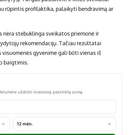
 rūpintis profilaktika, palaikyti bendravimą ar
as nėra stebuklinga sveikatos priemonė ir
gydytojų rekomendacijų. Tačiau rezultatai
s visuomenės gyvenime gali būti vienas iš
o baigtimis.