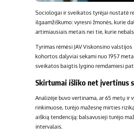
Sociologai ir sveikatos tyrėjai nustatė r
ilgaamžiškumo: vyresni žmonės, kurie dal
artimiausiais metais nei tie, kurie nebals
Tyrimas rėmėsi JAV Viskonsino valstijos 
kohortos dalyviai sekami nuo 1957 metai
sveikatos baigtis lygino remdamiesi patik
Skirtumai išliko net įvertinus 
Analizėje buvo vertinama, ar 65 metų ir
rinkimuose, turėjo mažesnę mirties riziką
aiškią tendenciją: balsavusieji turėjo m
intervalais.