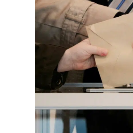
Politika
Technologijos
Patarimai
Indėlių palūkano
Dirbtinis intelektas
Dienos naujienos
Gineso rekordai
Ekonomikos nauj