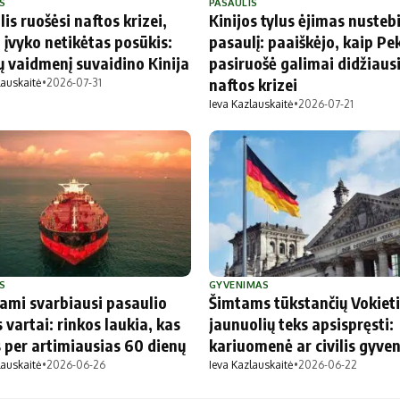
S
PASAULIS
is ruošėsi naftos krizei,
Kinijos tylus ėjimas nusteb
 įvyko netikėtas posūkis:
pasaulį: paaiškėjo, kaip Pe
ų vaidmenį suvaidino Kinija
pasiruošė galimai didžiaus
naftos krizei
lauskaitė
•
2026-07-31
Ieva Kazlauskaitė
•
2026-07-21
S
GYVENIMAS
iami svarbiausi pasaulio
Šimtams tūkstančių Vokieti
 vartai: rinkos laukia, kas
jaunuolių teks apsispręsti:
 per artimiausias 60 dienų
kariuomenė ar civilis gyve
lauskaitė
•
2026-06-26
Ieva Kazlauskaitė
•
2026-06-22