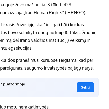
baigoje žuvo mažiausiai 3 tūkst. 428
rganzizacija „Iran Human Rights“ (IHRNGO).
tikrasis žuvusiųjų skaičius gali būti kur kas
stus buvo sulaikyta daugiau kaip 10 tūkst. žmonių.
inimą dėl Irano valdžios institucijų veiksmų ir
ntų egzekucijas.
klaidos pranešimus, kuriuose teigiama, kad per
 pareigūnas, saugumo ir valstybės pajėgų narys.
k“ platformoje
Sekti
šiuo metu nėra galimybės.