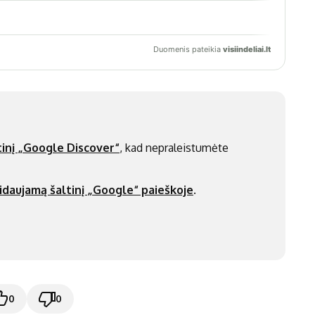
inį „Google Discover“
, kad nepraleistumėte
idaujamą šaltinį „Google“ paieškoje
.
0
0