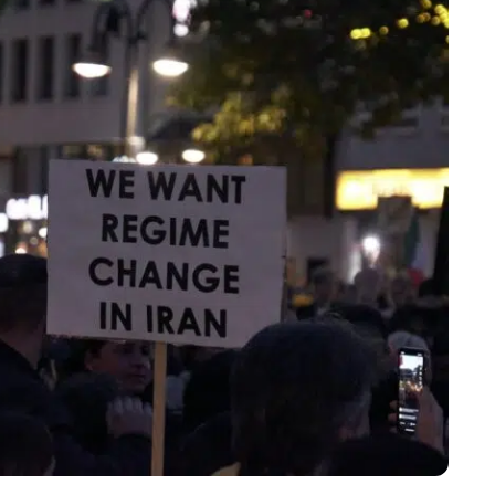
Marijampolės
Prienų rajono
s
ienos