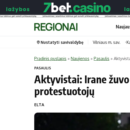
Naujau
Nustatyti savivaldybę
Vilniaus m. sav.
K
Pradinis puslapis
»
Naujienos
»
Pasaulis
»
Aktyvist
Portalas
Kategorijos
PASAULIS
Aktyvistai: Irane žuvo
Pradinis puslapis
Transportas
protestuotojų
Savivaldybės
Gyvenimas
Naujausi
Horoskopai
ELTA
Regionai
Laisvalaikis
Lietuva
Maistas
Pasaulis
Sveikata