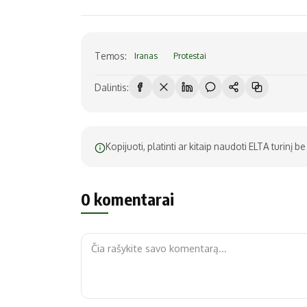
Temos:
Iranas
Protestai
Dalintis:
Kopijuoti, platinti ar kitaip naudoti ELTA turinį 
0 komentarai