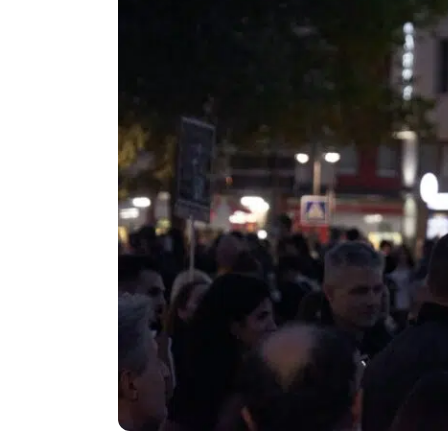
Politika
Technologijos
Patarimai
Indėlių palūkano
Dirbtinis intelektas
Dienos naujienos
Gineso rekordai
Ekonomikos nauj