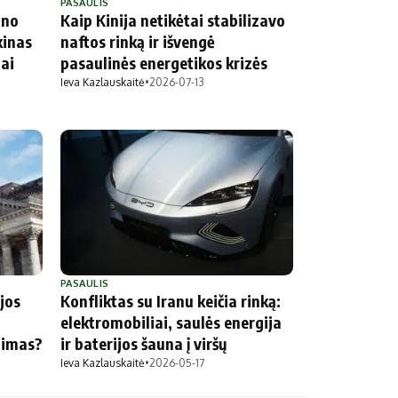
PASAULIS
ino
Kaip Kinija netikėtai stabilizavo
kinas
naftos rinką ir išvengė
iai
pasaulinės energetikos krizės
Ieva Kazlauskaitė
•
2026-07-13
PASAULIS
jos
Konfliktas su Iranu keičia rinką:
elektromobiliai, saulės energija
nimas?
ir baterijos šauna į viršų
Ieva Kazlauskaitė
•
2026-05-17