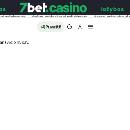
Pranešti!
anevėžio m. sav.
aldybės
Redakcija
Apie mus
o
Autoriai
no
Kontaktai
jono
Privatumo politika
ono
Redakcijos politika
sto
Receptai