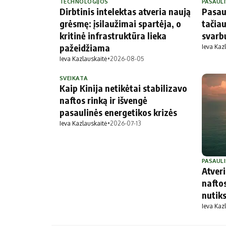
TECHNOLOGIJOS
PASAULI
Dirbtinis intelektas atveria naują
Pasaul
grėsmę: įsilaužimai spartėja, o
tačiau
kritinė infrastruktūra lieka
svarb
pažeidžiama
Ieva Kaz
Ieva Kazlauskaitė
•
2026-08-05
SVEIKATA
Kaip Kinija netikėtai stabilizavo
naftos rinką ir išvengė
pasaulinės energetikos krizės
Ieva Kazlauskaitė
•
2026-07-13
PASAULI
Atver
naftos
nutiks
Ieva Kaz