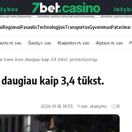
si
Regionai
Pasaulis
Technologijos
Transportas
Gyvenimas
Patarimai
auno m. sav.
Šiaulių r. sav.
Klaipėdos m. sav.
Alytaus m. sav.
P
ai: Irane žuvo daugiau kaip 3,4 tūkst. protestuotojų
Didžiosios savivaldybės
Kitos saviv
 daugiau kaip 3,4 tūkst.
Vilniaus miesto
Druskininkų
Kauno miesto
Utenos rajon
Klaipėdos miesto
Jonavos rajo
2026-01-18, 14:55
1 min. skaitymo
0
Panevėžio miesto
Vilkaviškio ra
Šiaulių miesto
Tauragės raj
Alytaus miesto
Palangos mie