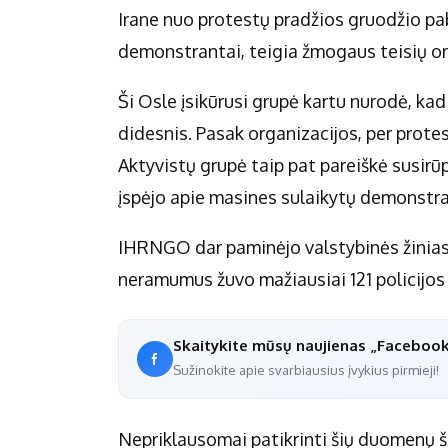
Irane nuo protestų pradžios gruodžio pa
demonstrantai, teigia žmogaus teisių o
Ši Osle įsikūrusi grupė kartu nurodė, kad 
didesnis. Pasak organizacijos, per prote
Aktyvistų grupė taip pat pareiškė susirūp
įspėjo apie masines sulaikytų demonstra
IHRNGO dar paminėjo valstybinės žinias
neramumus žuvo mažiausiai 121 policijos
Skaitykite mūsų naujienas „Faceboo
Sužinokite apie svarbiausius įvykius pirmieji!
Nepriklausomai patikrinti šių duomenų 