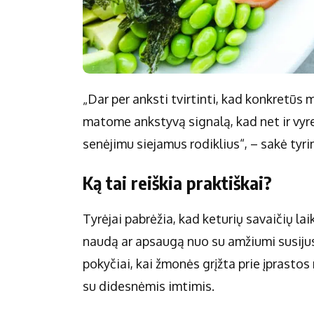
„Dar per anksti tvirtinti, kad konkretūs 
matome ankstyvą signalą, kad net ir vyre
senėjimu siejamus rodiklius“, – sakė tyr
Ką tai reiškia praktiškai?
Tyrėjai pabrėžia, kad keturių savaičių lai
naudą ar apsaugą nuo su amžiumi susijusių 
pokyčiai, kai žmonės grįžta prie įprastos
su didesnėmis imtimis.