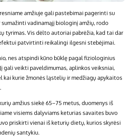
yresniame amžiuje gali pastebimai pagerinti su
 sumažinti vadinamąjį biologinį amžių, rodo
 tyrimas. Vis dėlto autoriai pabrėžia, kad tai dar
ektui patvirtinti reikalingi ilgesni stebėjimai.
io, nes atspindi kūno būklę pagal fiziologinius
į gali veikti paveldimumas, aplinkos veiksniai,
ėl kai kurie žmonės ląstelių ir medžiagų apykaitos
.
 kurių amžius siekė 65–75 metus, duomenys iš
uriame visiems dalyviams keturias savaites buvo
 priskirti vienai iš keturių dietų, kurios skyrėsi
andenių santykiu.