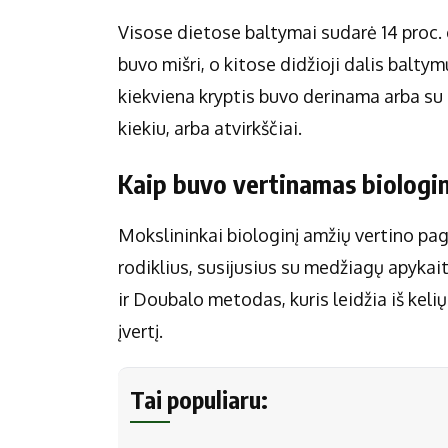
Visose dietose baltymai sudarė 14 proc. 
buvo mišri, o kitose didžioji dalis balty
kiekviena kryptis buvo derinama arba su
kiekiu, arba atvirkščiai.
Kaip buvo vertinamas biologi
Mokslininkai biologinį amžių vertino paga
rodiklius, susijusius su medžiagų apyka
ir Doubalo metodas, kuris leidžia iš kel
įvertį.
Tai populiaru: