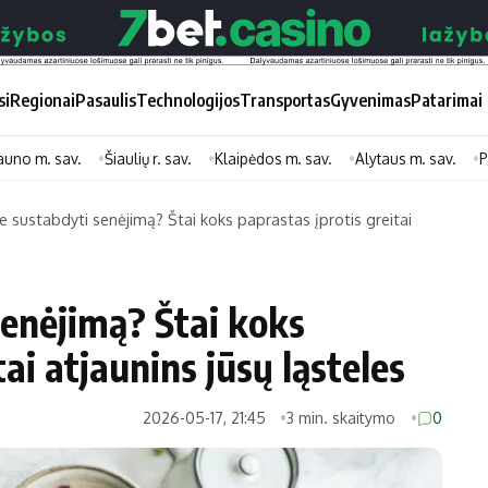
si
Regionai
Pasaulis
Technologijos
Transportas
Gyvenimas
Patarimai
auno m. sav.
Šiaulių r. sav.
Klaipėdos m. sav.
Alytaus m. sav.
P
e sustabdyti senėjimą? Štai koks paprastas įprotis greitai
Didžiosios savivaldybės
Kitos saviv
Vilniaus miesto
Druskininkų
senėjimą? Štai koks
Kauno miesto
Utenos rajon
ai atjaunins jūsų ląsteles
Klaipėdos miesto
Jonavos rajo
Panevėžio miesto
Vilkaviškio ra
2026-05-17, 21:45
3 min. skaitymo
0
Šiaulių miesto
Tauragės raj
Alytaus miesto
Palangos mie