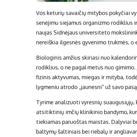
Vos keturių savaičių mitybos pokyčiai v
senėjimu siejamus organizmo rodiklius ir
naujas Sidnėjaus universiteto mokslininkų
nereiškia ilgesnės gyvenimo trukmės, o ef
Biologinis amžius skiriasi nuo kalendorin
rodiklius, o ne pagal metus nuo gimimo. J
fizinis aktyvumas, miegas ir mityba, tod
lygmeniu atrodo „jaunesni“ už savo pasą
Tyrime analizuoti vyresnių suaugusiųjų,
atsitiktinių imčių klinikinio bandymo, k
tiekiamas paruoštas maistas. Dalyviai buvo
baltymų šaltiniais bei riebalų ir angliav