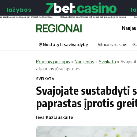
Naujau
Nustatyti savivaldybę
Vilniaus m. sav.
K
Pradinis puslapis
»
Naujienos
»
Sveikata
»
Svajojat
atjaunins jūsų ląsteles
Portalas
Kategorijos
SVEIKATA
Pradinis puslapis
Transportas
Svajojate sustabdyti 
Savivaldybės
Gyvenimas
paprastas įprotis greit
Naujausi
Horoskopai
Regionai
Laisvalaikis
Ieva Kazlauskaitė
Lietuva
Maistas
Pasaulis
Sveikata