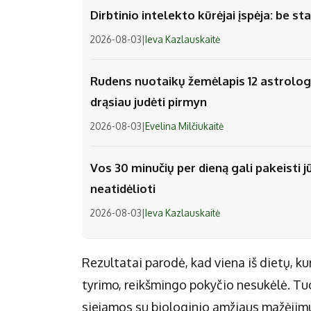
Dirbtinio intelekto kūrėjai įspėja: be 
2026-08-03
|
Ieva Kazlauskaitė
Rudens nuotaikų žemėlapis 12 astrologi
drąsiau judėti pirmyn
2026-08-03
|
Evelina Milčiukaitė
Vos 30 minučių per dieną gali pakeisti j
neatidėlioti
2026-08-03
|
Ieva Kazlauskaitė
Rezultatai parodė, kad viena iš dietų, kur
tyrimo, reikšmingo pokyčio nesukėlė. Tu
siejamos su biologinio amžiaus mažėjimu