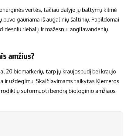
energinės vertės, tačiau dalyje jų baltymų kilmė
mų buvo gaunama iš augalinių šaltinių. Papildomai
 didesniu riebalų ir mažesniu angliavandenių
nis amžius?
l 20 biomarkerių, tarp jų kraujospūdį bei kraujo
ita ir uždegimu. Skaičiavimams taikytas Klemeros
ių rodiklių suformuoti bendrą biologinio amžiaus