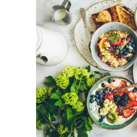
Politika
Technologijos
Patarimai
Indėlių palūkano
Dirbtinis intelektas
Dienos naujienos
Gineso rekordai
Ekonomikos nauj