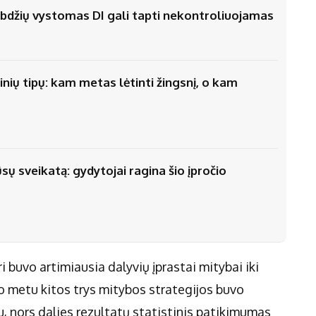
stabdžių vystomas DI gali tapti nekontroliuojamas
nių tipų: kam metas lėtinti žingsnį, o kam
ūsų sveikatą: gydytojai ragina šio įpročio
i buvo artimiausia dalyvių įprastai mitybai iki
o metu kitos trys mitybos strategijos buvo
, nors dalies rezultatų statistinis patikimumas