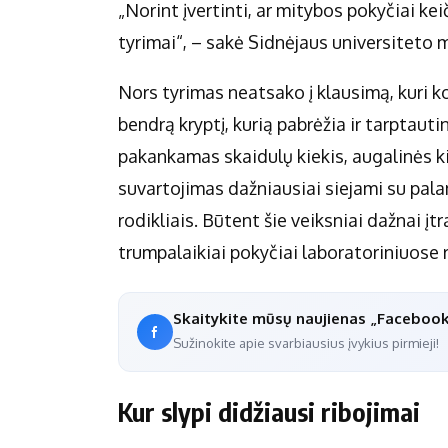
„Norint įvertinti, ar mitybos pokyčiai keič
tyrimai“, – sakė Sidnėjaus universiteto m
Nors tyrimas neatsako į klausimą, kuri ko
bendrą kryptį, kurią pabrėžia ir tarptau
pakankamas skaidulų kiekis, augalinės k
suvartojimas dažniausiai siejami su pal
rodikliais. Būtent šie veiksniai dažnai į
trumpalaikiai pokyčiai laboratoriniuose 
Skaitykite mūsų naujienas „Faceboo
Sužinokite apie svarbiausius įvykius pirmieji!
Kur slypi didžiausi ribojimai