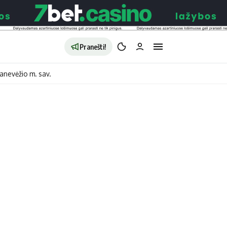
Pranešti!
anevėžio m. sav.
aldybės
Redakcija
Apie mus
o
Autoriai
no
Kontaktai
jono
Privatumo politika
ono
Redakcijos politika
sto
Receptai