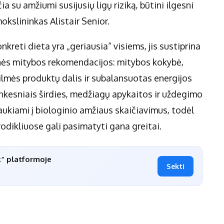
ia su amžiumi susijusių ligų riziką, būtini ilgesni
okslininkas Alistair Senior.
nkreti dieta yra „geriausia“ visiems, jis sustiprina
tinės mitybos rekomendacijos: mitybos kokybė,
ilmės produktų dalis ir subalansuotas energijos
ankesniais širdies, medžiagų apykaitos ir uždegimo
traukiami į biologinio amžiaus skaičiavimus, todėl
rodikliuose gali pasimatyti gana greitai.
k“ platformoje
Sekti