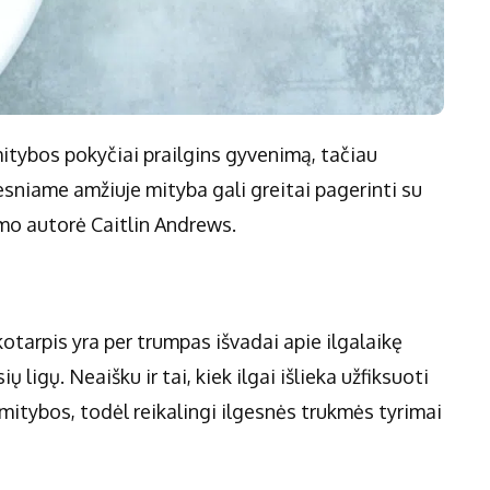
mitybos pokyčiai prailgins gyvenimą, tačiau
sniame amžiuje mityba gali greitai pagerinti su
imo autorė Caitlin Andrews.
kotarpis yra per trumpas išvadai apie ilgalaikę
ligų. Neaišku ir tai, kiek ilgai išlieka užfiksuoti
 mitybos, todėl reikalingi ilgesnės trukmės tyrimai