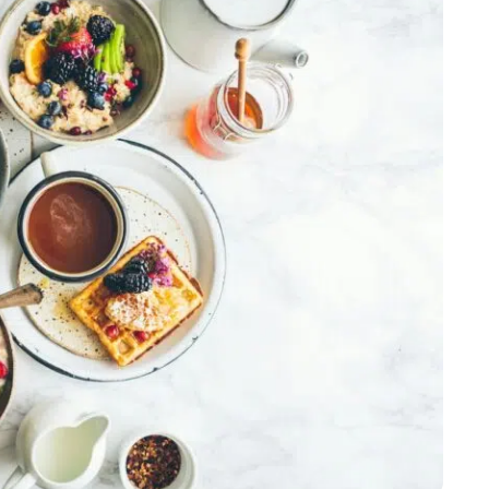
Marijampolės
Prienų rajono
s
ienos