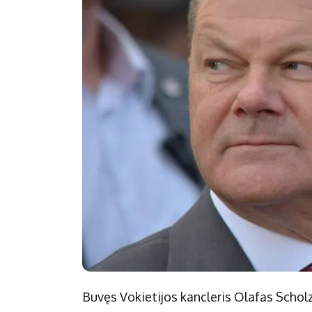
Politika
Technologijos
Patarimai
Indėlių palūkano
Dirbtinis intelektas
Dienos naujienos
Gineso rekordai
Ekonomikos nauj
Buvęs Vokietijos kancleris Olafas Schol