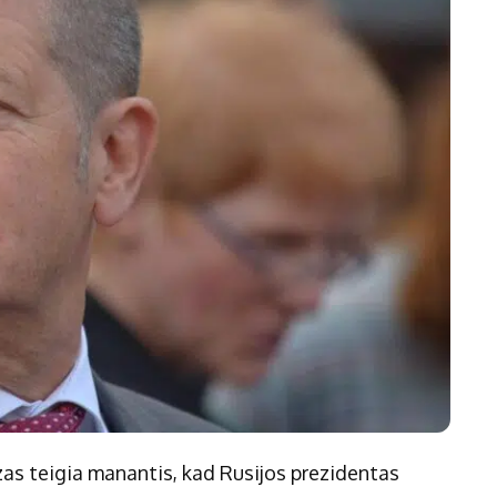
Marijampolės
Prienų rajono
s
ienos
zas teigia manantis, kad Rusijos prezidentas