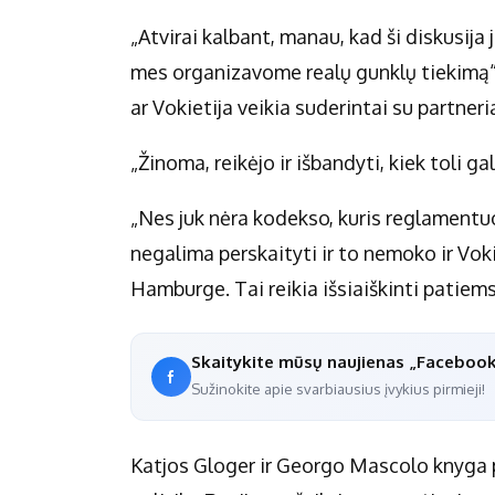
„Atvirai kalbant, manau, kad ši diskusija
mes organizavome realų gunklų tiekimą“, 
ar Vokietija veikia suderintai su partneri
„Žinoma, reikėjo ir išbandyti, kiek toli ga
„Nes juk nėra kodekso, kuris reglamentuot
negalima perskaityti ir to nemoko ir Vo
Hamburge. Tai reikia išsiaiškinti patiems
Skaitykite mūsų naujienas „Faceboo
Sužinokite apie svarbiausius įvykius pirmieji!
Katjos Gloger ir Georgo Mascolo knyga pa