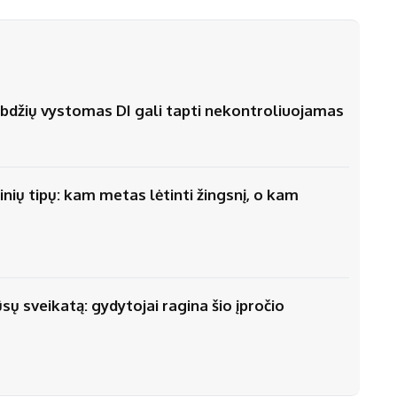
stabdžių vystomas DI gali tapti nekontroliuojamas
nių tipų: kam metas lėtinti žingsnį, o kam
ūsų sveikatą: gydytojai ragina šio įpročio