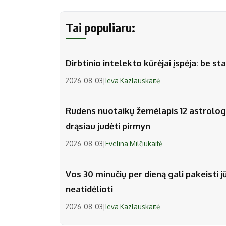
Tai populiaru:
Dirbtinio intelekto kūrėjai įspėja: be 
2026-08-03
|
Ieva Kazlauskaitė
Rudens nuotaikų žemėlapis 12 astrologi
drąsiau judėti pirmyn
2026-08-03
|
Evelina Milčiukaitė
Vos 30 minučių per dieną gali pakeisti j
neatidėlioti
2026-08-03
|
Ieva Kazlauskaitė