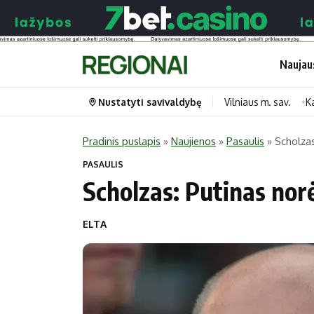
Naujau
Nustatyti savivaldybę
Vilniaus m. sav.
K
Pradinis puslapis
»
Naujienos
»
Pasaulis
»
Scholzas
Portalas
Kategorijos
PASAULIS
Scholzas: Putinas nor
Pradinis puslapis
Transportas
Savivaldybės
Gyvenimas
ELTA
Naujausi
Horoskopai
Regionai
Laisvalaikis
Lietuva
Maistas
Pasaulis
Sveikata