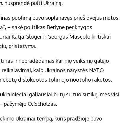
m. nusprendė pulti Ukrainą.
Putinas puolimą buvo suplanavęs prieš dvejus metus
ją“, – sakė politikas Berlyne per knygos
riai Katja Gloger ir Georgas Mascolo kritiškai
giu, pristatymą.
tinas ir nepradėdamas karinių veiksmų galėjo
ti reikalavimai, kaip Ukrainos narystės NATO
e nebūtų dislokuotos tolimojo nuotolio raketos.
 ukrainiečiai galiausiai būtų su tuo sutikę, mes visi
“, – pažymėjo O. Scholzas.
iekimo Ukrainai tempą, kuris pradžioje buvo