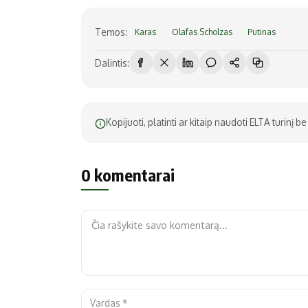
Temos:
Karas
Olafas Scholzas
Putinas
Dalintis:
Kopijuoti, platinti ar kitaip naudoti ELTA turinį 
0 komentarai