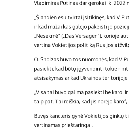
Vladimiras Putinas dar gerokai iki 2022 
„Šiandien esu tvirtai įsitikinęs, kad V. 
ir kad mažai kas galėjo pakeisti jo pozici
„Nesėkmė“ („Das Versagen“), kurioje auto
vertina Vokietijos politiką Rusijos atžvil
O. Sholzas buvo tos nuomonės, kad V. Pu
pasiekti, kad būtų įgyvendinti tokie rim
atsisakymas ar kad Ukrainos teritorijoj
„Visa tai buvo galima pasiekti be karo. Ir
taip pat. Tai reiškia, kad jis norėjo karo
Buvęs kancleris gynė Vokietijos ginklų t
vertinamas prieštaringai.