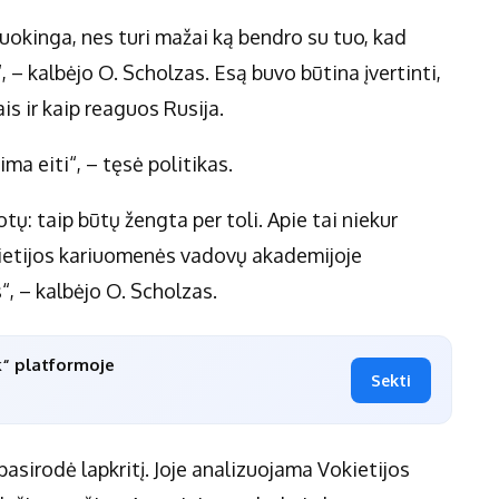
 juokinga, nes turi mažai ką bendro su tuo, kad
– kalbėjo O. Scholzas. Esą buvo būtina įvertinti,
ais ir kaip reaguos Rusija.
lima eiti“, – tęsė politikas.
ų: taip būtų žengta per toli. Apie tai niekur
kietijos kariuomenės vadovų akademijoje
“, – kalbėjo O. Scholzas.
k“ platformoje
Sekti
sirodė lapkritį. Joje analizuojama Vokietijos