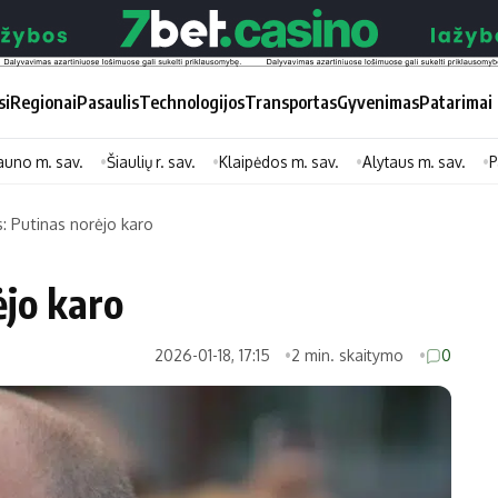
si
Regionai
Pasaulis
Technologijos
Transportas
Gyvenimas
Patarimai
auno m. sav.
Šiaulių r. sav.
Klaipėdos m. sav.
Alytaus m. sav.
P
: Putinas norėjo karo
Didžiosios savivaldybės
Kitos saviv
ėjo karo
Vilniaus miesto
Druskininkų
Kauno miesto
Utenos rajon
2026-01-18, 17:15
2 min. skaitymo
0
Klaipėdos miesto
Jonavos rajo
Panevėžio miesto
Vilkaviškio ra
Šiaulių miesto
Tauragės raj
Alytaus miesto
Palangos mie