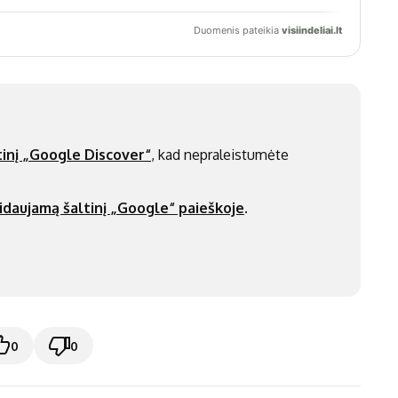
inį „Google Discover“
, kad nepraleistumėte
idaujamą šaltinį „Google“ paieškoje
.
0
0