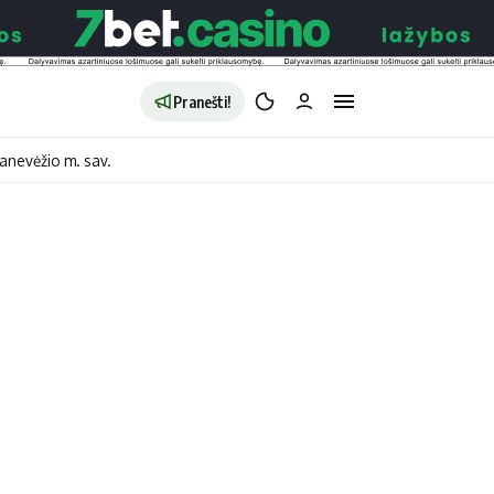
Pranešti!
anevėžio m. sav.
aldybės
Redakcija
Apie mus
o
Autoriai
no
Kontaktai
jono
Privatumo politika
ono
Redakcijos politika
sto
Receptai