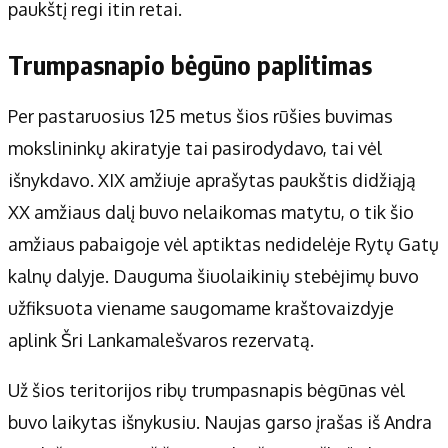
paukštį regi itin retai.
Trumpasnapio bėgūno paplitimas
Per pastaruosius 125 metus šios rūšies buvimas
mokslininkų akiratyje tai pasirodydavo, tai vėl
išnykdavo. XIX amžiuje aprašytas paukštis didžiąją
XX amžiaus dalį buvo nelaikomas matytu, o tik šio
amžiaus pabaigoje vėl aptiktas nedidelėje Rytų Gatų
kalnų dalyje. Dauguma šiuolaikinių stebėjimų buvo
užfiksuota viename saugomame kraštovaizdyje
aplink Šri Lankamalešvaros rezervatą.
Už šios teritorijos ribų trumpasnapis bėgūnas vėl
buvo laikytas išnykusiu. Naujas garso įrašas iš Andra