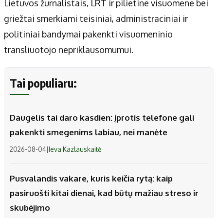
Lietuvos žurnalistais, LRT ir pilietine visuomene bei
griežtai smerkiami teisiniai, administraciniai ir
politiniai bandymai pakenkti visuomeninio
transliuotojo nepriklausomumui.
Tai populiaru:
Daugelis tai daro kasdien: įprotis telefone gali
pakenkti smegenims labiau, nei manėte
2026-08-04
|
Ieva Kazlauskaitė
Pusvalandis vakare, kuris keičia rytą: kaip
pasiruošti kitai dienai, kad būtų mažiau streso ir
skubėjimo