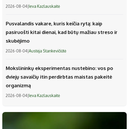
2026-08-04
|
Ieva Kazlauskaitė
Pusvalandis vakare, kuris keičia rytą: kaip
pasiruošti kitai dienai, kad būtų mažiau streso ir
skubėjimo
2026-08-04
|
Austėja Stankevičiūtė
Mokslininkų eksperimentas nustebino: vos po
dviejų savaičių itin perdirbtas maistas pakeitė
organizmą
2026-08-04
|
Ieva Kazlauskaitė