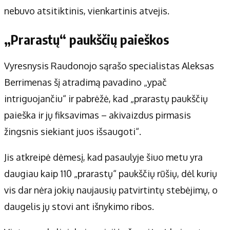
nebuvo atsitiktinis, vienkartinis atvejis.
„Prarastų“ paukščių paieškos
Vyresnysis Raudonojo sąrašo specialistas Aleksas
Berrimenas šį atradimą pavadino „ypač
intriguojančiu“ ir pabrėžė, kad „prarastų paukščių
paieška ir jų fiksavimas – akivaizdus pirmasis
žingsnis siekiant juos išsaugoti“.
Jis atkreipė dėmesį, kad pasaulyje šiuo metu yra
daugiau kaip 110 „prarastų“ paukščių rūšių, dėl kurių
vis dar nėra jokių naujausių patvirtintų stebėjimų, o
daugelis jų stovi ant išnykimo ribos.