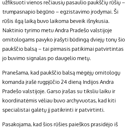
Apie mus
užfiksuoti vienos rečiausių pasaulio paukščių rūšių –
Autoriai
trumpasnapio bėgūno – egzistavimo įrodymai. Ši
Kontaktai
rūšis ilgą laiką buvo laikoma beveik išnykusia.
Privatumo politika
Naktinio tyrimo metu Andra Pradešo valstijoje
Redakcijos politika
ornitologams pavyko įrašyti būdingą dviejų tonų šio
Receptai
paukščio balsą – tai pirmasis patikimai patvirtintas
jo buvimo signalas po daugelio metų.
Pranešama, kad paukščio balsą mėgėjų ornitologų
komanda įrašė rugpjūčio 24 dieną Indijos Andra
Pradešo valstijoje. Garso įrašas su tiksliu laiku ir
koordinatėmis vėliau buvo archyvuotas, kad kiti
specialistai galėtų jį patikrinti ir patvirtinti.
Pasakojama, kad šios rūšies paieškos prasidėjo iš