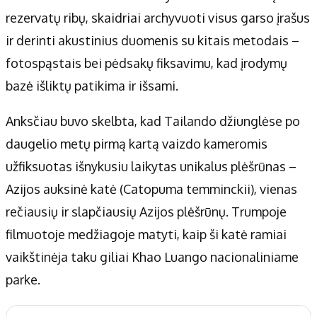
rezervatų ribų, skaidriai archyvuoti visus garso įrašus
ir derinti akustinius duomenis su kitais metodais –
fotospąstais bei pėdsakų fiksavimu, kad įrodymų
bazė išliktų patikima ir išsami.
Anksčiau buvo skelbta, kad Tailando džiunglėse po
daugelio metų pirmą kartą vaizdo kameromis
užfiksuotas išnykusiu laikytas unikalus plėšrūnas –
Azijos auksinė katė (Catopuma temminckii), vienas
rečiausių ir slapčiausių Azijos plėšrūnų. Trumpoje
filmuotoje medžiagoje matyti, kaip ši katė ramiai
vaikštinėja taku giliai Khao Luango nacionaliniame
parke.