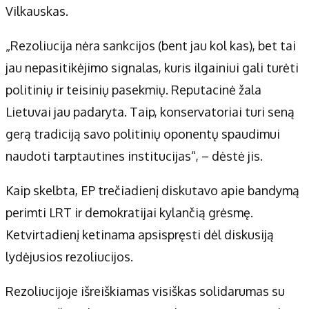
Vilkauskas.
„Rezoliucija nėra sankcijos (bent jau kol kas), bet tai
jau nepasitikėjimo signalas, kuris ilgainiui gali turėti
politinių ir teisinių pasekmių. Reputacinė žala
Lietuvai jau padaryta. Taip, konservatoriai turi seną
gerą tradiciją savo politinių oponentų spaudimui
naudoti tarptautines institucijas“, – dėstė jis.
Kaip skelbta, EP trečiadienį diskutavo apie bandymą
perimti LRT ir demokratijai kylančią grėsmę.
Ketvirtadienį ketinama apsispręsti dėl diskusiją
lydėjusios rezoliucijos.
Rezoliucijoje išreiškiamas visiškas solidarumas su