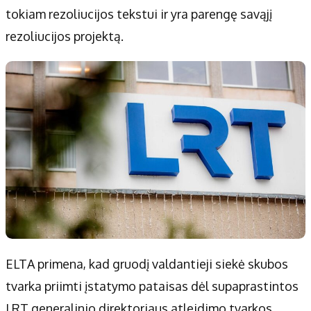
tokiam rezoliucijos tekstui ir yra parengę savąjį
rezoliucijos projektą.
ELTA primena, kad gruodį valdantieji siekė skubos
tvarka priimti įstatymo pataisas dėl supaprastintos
LRT generalinio direktoriaus atleidimo tvarkos.