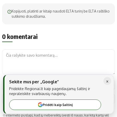
Kopijuoti, platinti ar kitaip naudoti ELTA turinį be ELTA raštiško
sutikimo draudžiama.
0 komentarai
×
Sekite mus per „Google“
Pridėkite Regionai.lt kaip pageidaujamą šaltinį ir
nepraleiskite svarbiausių naujienų.
Pridėti kaip šaltinį
Noriu savo interneto naršyklėje išsaugoti vardą, el. pašto adresą ir
interneto puslapį, kad jų nebereiktų įvesti iš naujo, kai kitą kartą vėl