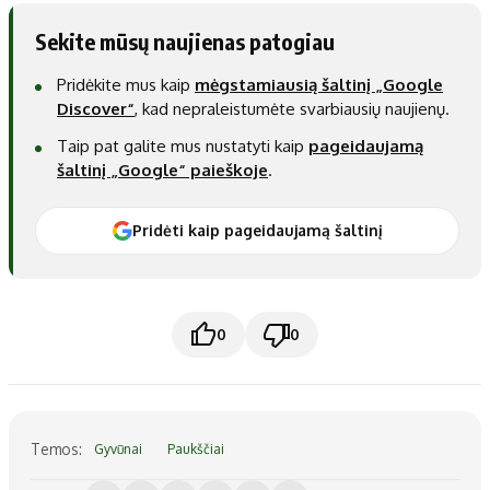
Sekite mūsų naujienas patogiau
Pridėkite mus kaip
mėgstamiausią šaltinį „Google
Discover“
, kad nepraleistumėte svarbiausių naujienų.
Taip pat galite mus nustatyti kaip
pageidaujamą
šaltinį „Google“ paieškoje
.
Pridėti kaip pageidaujamą šaltinį
0
0
Temos:
Gyvūnai
Paukščiai