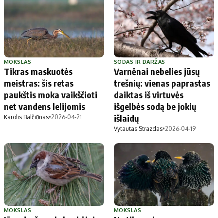
MOKSLAS
SODAS IR DARŽAS
Tikras maskuotės
Varnėnai nebelies jūsų
meistras: šis retas
trešnių: vienas paprastas
paukštis moka vaikščioti
daiktas iš virtuvės
net vandens lelijomis
išgelbės sodą be jokių
išlaidų
Karolis Balčiūnas
•
2026-04-21
Vytautas Strazdas
•
2026-04-19
MOKSLAS
MOKSLAS