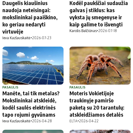
Daugelis kiaušinius
Kodėl paukščiai sudaužia
naudoja neteisingai:
galvas į stiklus: kas
mokslininkai paaiškino,
vyksta jų smegenyse ir
ko geriau nedaryti
kaip galime to išvengti
virtuvėje
Karolis Balčiūnas
•
2026-07-18
Ieva Kazlauskaitė
•
2026-07-23
PASAULIS
PASAULIS
Manėte, tai tik metalas?
Moteris Vokietijoje
Mokslininkai atskleidė,
traukinyje pamiršo
kodėl saulės elektrinės
paketą su 20 tarantulų:
tapo rojumi gyvūnams
atskleidžiamos detalės
Ieva Kazlauskaitė
•
2026-04-28
ELTA
•
2026-04-22