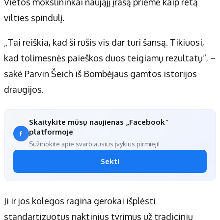
Vietos mokslininkai naująjį įrašą priėmė kaip retą
vilties spindulį.
„Tai reiškia, kad ši rūšis vis dar turi šansą. Tikiuosi,
kad tolimesnės paieškos duos teigiamų rezultatų“, –
sakė Parvin Šeich iš Bombėjaus gamtos istorijos
draugijos.
Skaitykite mūsų naujienas „Facebook“
platformoje
Sužinokite apie svarbiausius įvykius pirmieji!
Sekti
Ji ir jos kolegos ragina gerokai išplėsti
standartizuotus naktinius tyrimus už tradicinių