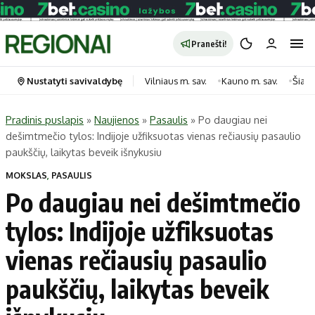
Pranešti!
Nustatyti savivaldybę
Vilniaus m. sav.
Kauno m. sav.
Šiauli
Pradinis puslapis
»
Naujienos
»
Pasaulis
»
Po daugiau nei
dešimtmečio tylos: Indijoje užfiksuotas vienas rečiausių pasaulio
Portalas
Kategorijos
paukščių, laikytas beveik išnykusiu
Pradinis puslapis
Transportas
MOKSLAS
,
PASAULIS
Savivaldybės
Gyvenimas
Po daugiau nei dešimtmečio
Naujausi
Horoskopai
tylos: Indijoje užfiksuotas
Regionai
Laisvalaikis
vienas rečiausių pasaulio
Lietuva
Maistas
Pasaulis
Sveikata
paukščių, laikytas beveik
Politika
Technologijos