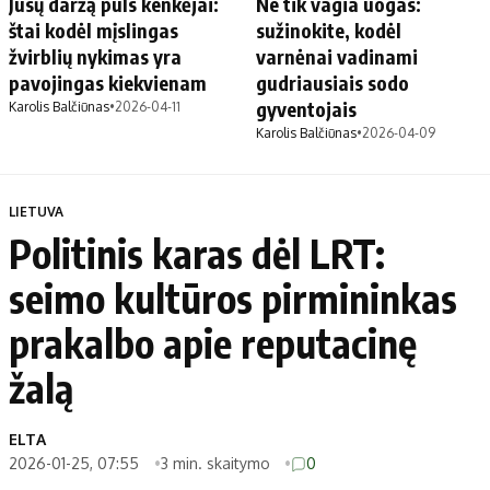
Jūsų daržą puls kenkėjai:
Ne tik vagia uogas:
štai kodėl mįslingas
sužinokite, kodėl
žvirblių nykimas yra
varnėnai vadinami
pavojingas kiekvienam
gudriausiais sodo
gyventojais
Karolis Balčiūnas
•
2026-04-11
Karolis Balčiūnas
•
2026-04-09
LIETUVA
Politinis karas dėl LRT:
seimo kultūros pirmininkas
prakalbo apie reputacinę
žalą
ELTA
2026-01-25, 07:55
3 min. skaitymo
0