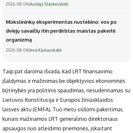
2026-08-04
|
Austėja Stankevičiūtė
Mokslininkų eksperimentas nustebino: vos po
dviejų savaičių itin perdirbtas maistas pakeitė
organizmą
2026-08-04
|
Ieva Kazlauskaitė
Taip pat daroma išvada, kad LRT finansavimo
įšaldymas ir mažinimas be objektyvios ekonominės
būtinybės yra politinis spaudimas, nesuderinamas su
Lietuvos Konstitucija ir Europos žiniasklaidos
laisvės aktu (EMFA). Tuo metu siūlomi pakeitimai,
kuriais mažinamos LRT generalinio direktoriaus
apsaugos nuo atleidimo priemonės, įskaitant