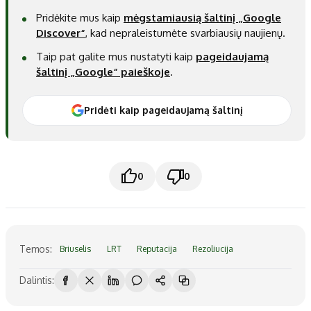
Pridėkite mus kaip
mėgstamiausią šaltinį „Google
Discover“
, kad nepraleistumėte svarbiausių naujienų.
Taip pat galite mus nustatyti kaip
pageidaujamą
šaltinį „Google“ paieškoje
.
Pridėti kaip pageidaujamą šaltinį
0
0
Temos:
Briuselis
LRT
Reputacija
Rezoliucija
Dalintis: