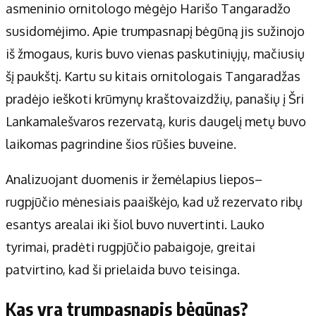
asmeninio ornitologo mėgėjo Harišo Tangaradžo
susidomėjimo. Apie trumpasnapį bėgūną jis sužinojo
iš žmogaus, kuris buvo vienas paskutiniųjų, mačiusių
šį paukštį. Kartu su kitais ornitologais Tangaradžas
pradėjo ieškoti krūmynų kraštovaizdžių, panašių į Šri
Lankamalešvaros rezervatą, kuris daugelį metų buvo
laikomas pagrindine šios rūšies buveine.
Analizuojant duomenis ir žemėlapius liepos–
rugpjūčio mėnesiais paaiškėjo, kad už rezervato ribų
esantys arealai iki šiol buvo nuvertinti. Lauko
tyrimai, pradėti rugpjūčio pabaigoje, greitai
patvirtino, kad ši prielaida buvo teisinga.
Kas yra trumpasnapis bėgūnas?