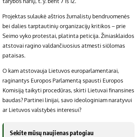
tarybos narių, t. y. bent 7 iš 12.
Projektas sulaukė aštrios žurnalistų bendruomenės
bei dalies tarptautinių organizacijų kritikos – prie
Seimo vyko protestai, platinta peticija. Žiniasklaidos
atstovai ragino valdančiuosius atmesti siūlomas
pataisas.
O kam atstovauja Lietuvos europarlamentarai,
raginantys Europos Parlamentą spausti Europos
Komisiją taikyti procedūras, skirti Lietuvai finansines
baudas? Partinei linijai, savo ideologiniam naratyvui
ar Lietuvos valstybės interesui?
Sekite mūsų naujienas patogiau