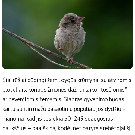
Šiai rūšiai būdingi žemi, dygūs krūmynai su atviromis
ploteliais, kuriuos žmonės dažnai laiko „tuščiomis“
ar beverčiomis žemėmis. Slaptas gyvenimo būdas
kartu su itin mažu pasauliniu populiacijos dydžiu –
manoma, kad jis tesiekia 50–249 suaugusius
paukščius – paaiškina, kodėl net patyrę stebėtojai šį