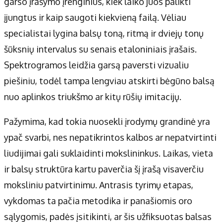
garso įrašymo įrenginius, kiek laiko juos palikti
įjungtus ir kaip saugoti kiekvieną failą. Vėliau
specialistai lygina balsų toną, ritmą ir dviejų tonų
šūksnių intervalus su senais etaloniniais įrašais.
Spektrogramos leidžia garsą paversti vizualiu
piešiniu, todėl tampa lengviau atskirti bėgūno balsą
nuo aplinkos triukšmo ar kitų rūšių imitacijų.
Pažymima, kad tokia nuosekli įrodymų grandinė yra
ypač svarbi, nes nepatikrintos kalbos ar nepatvirtinti
liudijimai gali suklaidinti mokslininkus. Laikas, vieta
ir balsų struktūra kartu paverčia šį įrašą visaverčiu
moksliniu patvirtinimu. Antrasis tyrimų etapas,
vykdomas ta pačia metodika ir panašiomis oro
sąlygomis, padės įsitikinti, ar šis užfiksuotas balsas