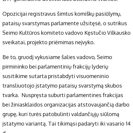
Opozicijai registravus šimtus komiškų pasiūlymų,
pataisų svarstymas parlamente užsitęsė, o sutrikus
Seimo Kultūros komiteto vadovo Kęstučio Vilkausko
sveikatai, projekto priėmimas neįvyko.
Be to, gruodį vykusiame šalies vadovo, Seimo
pirmininko bei parlamentinių frakcijų lyderių
susitikime sutarta pristabdyti visuomeninio
transliuotojo įstatymo pataisų svarstymą skubos
tvarka. Nuspręsta suburti parlamentines frakcijas
bei žiniasklaidos organizacijas atstovaujančią darbo
grupę, kuri turės patobulinti valdančiųjų siūlomą
įstatymo variantą. Tai tikimąsi padaryti iki vasario 14
d.