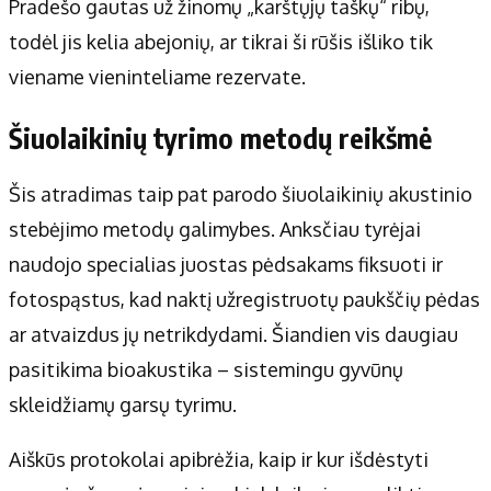
Pradešo gautas už žinomų „karštųjų taškų“ ribų,
todėl jis kelia abejonių, ar tikrai ši rūšis išliko tik
viename vieninteliame rezervate.
Šiuolaikinių tyrimo metodų reikšmė
Šis atradimas taip pat parodo šiuolaikinių akustinio
stebėjimo metodų galimybes. Anksčiau tyrėjai
naudojo specialias juostas pėdsakams fiksuoti ir
fotospąstus, kad naktį užregistruotų paukščių pėdas
ar atvaizdus jų netrikdydami. Šiandien vis daugiau
pasitikima bioakustika – sistemingu gyvūnų
skleidžiamų garsų tyrimu.
Aiškūs protokolai apibrėžia, kaip ir kur išdėstyti