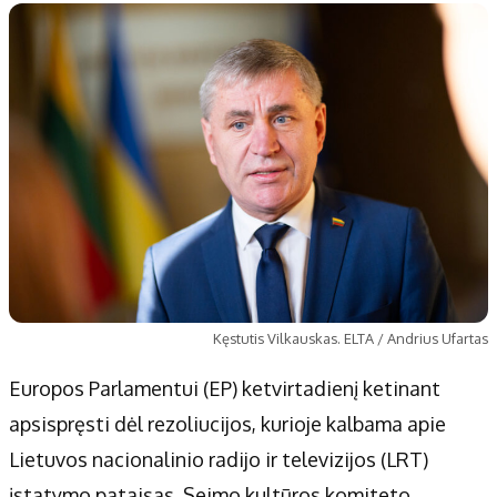
Kęstutis Vilkauskas. ELTA / Andrius Ufartas
Europos Parlamentui (EP) ketvirtadienį ketinant
apsispręsti dėl rezoliucijos, kurioje kalbama apie
Lietuvos nacionalinio radijo ir televizijos (LRT)
įstatymo pataisas, Seimo kultūros komiteto