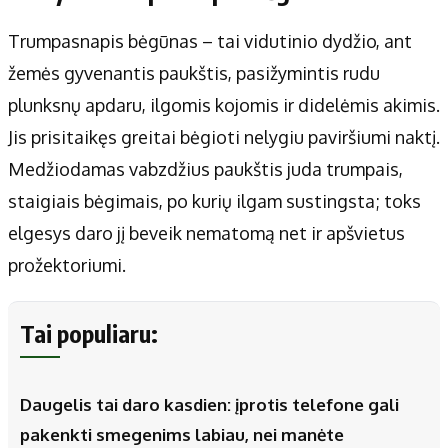
Trumpasnapis bėgūnas – tai vidutinio dydžio, ant
žemės gyvenantis paukštis, pasižymintis rudu
plunksnų apdaru, ilgomis kojomis ir didelėmis akimis.
Jis prisitaikęs greitai bėgioti nelygiu paviršiumi naktį.
Medžiodamas vabzdžius paukštis juda trumpais,
staigiais bėgimais, po kurių ilgam sustingsta; toks
elgesys daro jį beveik nematomą net ir apšvietus
prožektoriumi.
Tai populiaru:
Daugelis tai daro kasdien: įprotis telefone gali
pakenkti smegenims labiau, nei manėte