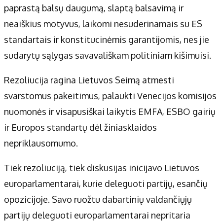
paprastą balsų daugumą, slaptą balsavimą ir
neaiškius motyvus, laikomi nesuderinamais su ES
standartais ir konstitucinėmis garantijomis, nes jie
sudarytų sąlygas savavališkam politiniam kišimuisi.
Rezoliucija ragina Lietuvos Seimą atmesti
svarstomus pakeitimus, palaukti Venecijos komisijos
nuomonės ir visapusiškai laikytis EMFA, ESBO gairių
ir Europos standartų dėl žiniasklaidos
nepriklausomumo.
Tiek rezoliuciją, tiek diskusijas inicijavo Lietuvos
europarlamentarai, kurie deleguoti partijų, esančių
opozicijoje. Savo ruožtu dabartinių valdančiųjų
partijų deleguoti europarlamentarai nepritaria