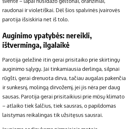
švente – lapai nusidažo geltonai, oranžiniai,
raudonai ir violetiškai. Dėl šios spalvinės įvairovės
parotija išsiskiria net iš tolo.
Auginimo ypatybės: nereikli,
ištverminga, ilgalaikė
Parotija geležinė itin gerai prisitaiko prie skirtingų
auginimo sąlygų. Jai tinkamiausia derlinga, silpnai
rūgšti, gerai drenuota dirva, tačiau augalas pakenčia
ir sunkesnį, molingą dirvožemį, jei jis nėra per daug
sausas. Parotija gerai prisitaikiusi prie mūsų klimato
– atlaiko tiek šalčius, tiek sausras, o papildomas
laistymas reikalingas tik užsitęsus sausrai.