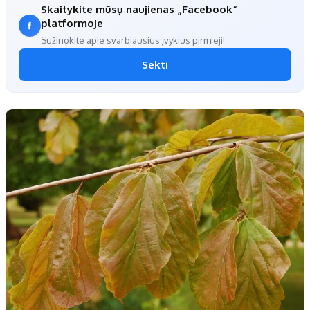
Skaitykite mūsų naujienas „Facebook“
platformoje
Sužinokite apie svarbiausius įvykius pirmieji!
Sekti