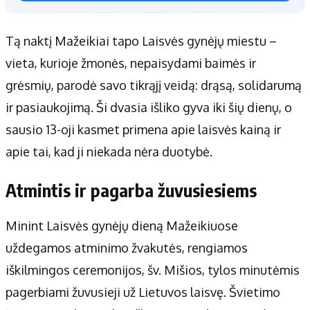
Tą naktį Mažeikiai tapo Laisvės gynėjų miestu –
vieta, kurioje žmonės, nepaisydami baimės ir
grėsmių, parodė savo tikrąjį veidą: drąsą, solidarumą
ir pasiaukojimą. Ši dvasia išliko gyva iki šių dienų, o
sausio 13-oji kasmet primena apie laisvės kainą ir
apie tai, kad ji niekada nėra duotybė.
Atmintis ir pagarba žuvusiesiems
Minint Laisvės gynėjų dieną Mažeikiuose
uždegamos atminimo žvakutės, rengiamos
iškilmingos ceremonijos, šv. Mišios, tylos minutėmis
pagerbiami žuvusieji už Lietuvos laisvę. Švietimo