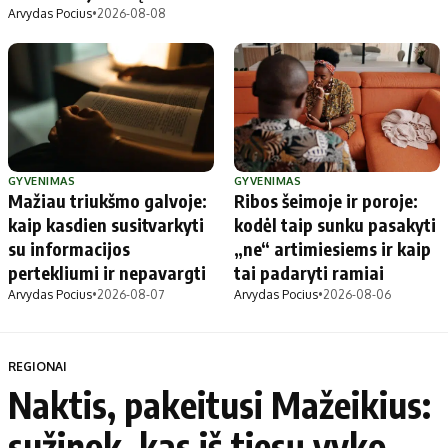
Arvydas Pocius
•
2026-08-08
GYVENIMAS
GYVENIMAS
Mažiau triukšmo galvoje:
Ribos šeimoje ir poroje:
kaip kasdien susitvarkyti
kodėl taip sunku pasakyti
su informacijos
„ne“ artimiesiems ir kaip
pertekliumi ir nepavargti
tai padaryti ramiai
Arvydas Pocius
•
2026-08-07
Arvydas Pocius
•
2026-08-06
REGIONAI
Naktis, pakeitusi Mažeikius:
sužinok, kas iš tiesų vyko