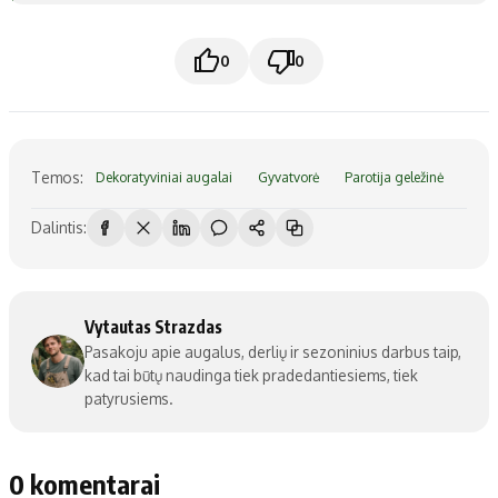
0
0
Temos:
Dekoratyviniai augalai
Gyvatvorė
Parotija geležinė
Dalintis:
Vytautas Strazdas
Pasakoju apie augalus, derlių ir sezoninius darbus taip,
kad tai būtų naudinga tiek pradedantiesiems, tiek
patyrusiems.
0 komentarai