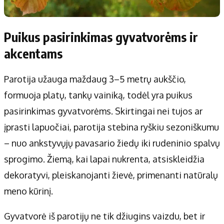
Puikus pasirinkimas gyvatvorėms ir
akcentams
Parotija užauga maždaug 3–5 metrų aukščio,
formuoja platų, tankų vainiką, todėl yra puikus
pasirinkimas gyvatvorėms. Skirtingai nei tujos ar
įprasti lapuočiai, parotija stebina ryškiu sezoniškumu
– nuo ankstyvųjų pavasario žiedų iki rudeninio spalvų
sprogimo. Žiemą, kai lapai nukrenta, atsiskleidžia
dekoratyvi, pleiskanojanti žievė, primenanti natūralų
meno kūrinį.
Gyvatvorė iš parotijų ne tik džiugins vaizdu, bet ir