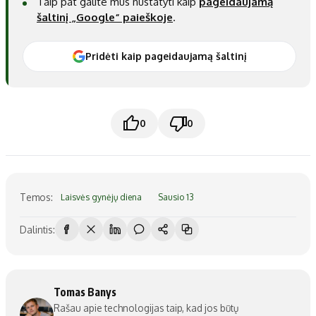
Taip pat galite mus nustatyti kaip
pageidaujamą
šaltinį „Google“ paieškoje
.
Pridėti kaip pageidaujamą šaltinį
0
0
Temos:
Laisvės gynėjų diena
Sausio 13
Dalintis:
Tomas Banys
Rašau apie technologijas taip, kad jos būtų