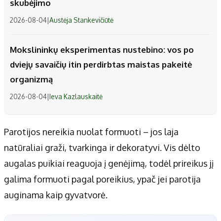
skubėjimo
2026-08-04
|
Austėja Stankevičiūtė
Mokslininkų eksperimentas nustebino: vos po
dviejų savaičių itin perdirbtas maistas pakeitė
organizmą
2026-08-04
|
Ieva Kazlauskaitė
Parotijos nereikia nuolat formuoti – jos laja
natūraliai graži, tvarkinga ir dekoratyvi. Vis dėlto
augalas puikiai reaguoja į genėjimą, todėl prireikus jį
galima formuoti pagal poreikius, ypač jei parotija
auginama kaip gyvatvorė.