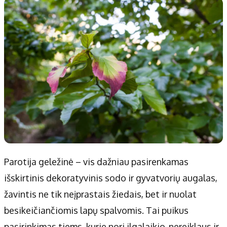
Patarimai
Indėlių palūkanos
Dirbtinis intelektas
Dienos naujienos
Gineso rekordai
Ekonomikos naujienos
Didžiosios savivaldybės
Kitos savivaldybės
Vilniaus miesto
Druskininkų
Kauno miesto
Utenos rajono
Klaipėdos miesto
Jonavos rajono
Panevėžio miesto
Vilkaviškio rajono
Šiaulių miesto
Tauragės rajono
Parotija geležinė – vis dažniau pasirenkamas
Alytaus miesto
Palangos miesto
išskirtinis dekoratyvinis sodo ir gyvatvorių augalas,
Marijampolės
Prienų rajono
žavintis ne tik neįprastais žiedais, bet ir nuolat
besikeičiančiomis lapų spalvomis. Tai puikus
Redakcija
pasirinkimas tiems, kurie nori ilgalaikio, nereiklaus ir