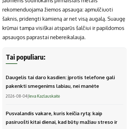
Jauniems sodinukams pirmaisiais metais
rekomenduojama žiemos apsauga: apmulčiuoti
šaknis, pridengti kamieną ar net visą augalą. Suaugę
krūmai tampa visiškai atsparūs šalčiui ir papildomos
apsaugos paprastai nebereikalauja.
Tai populiaru:
Daugelis tai daro kasdien: įprotis telefone gali
pakenkti smegenims labiau, nei manėte
2026-08-04
|
Ieva Kazlauskaitė
Pusvalandis vakare, kuris keičia rytą: kaip
pasiruošti kitai dienai, kad būtų mažiau streso ir