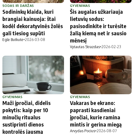
SODAS IR DARŽAS
GYVENIMAS
Sodininkų klaida, kuri
Šis augalas užkariauja
brangiai kainuoja: štai
lietuvių sodus:
kodėl dekoratyvinės žolės
pasisodinkite ir turėsite
gali tiesiog supūti
žalią kiemą net ir sausio
mėnesį
Eglė Butkutė
•
2026-03-08
Vytautas Strazdas
•
2026-02-23
GYVENIMAS
GYVENIMAS
Maži įpročiai, didelis
Vakaras be ekrano:
pokytis: kaip per 10
paprasti kasdieniai
minučių ritualus
įpročiai, kurie ramina
sustiprinti dienos
mintis ir gerina miegą
kontrolės jausmą
Arvydas Pocius
•
2026-08-07