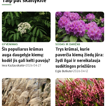
GYVENIMAS
SODAS IR DARŽAS
Šis populiarus krūmas
Trys krūmai, kurie
auga daugelyje kiemų:
paverčia kiemą žiedų jūra:
kodėl jis gali kelti pavojų?
žydi ilgai ir nereikalauja
sudėtingos priežiūros
Ieva Kazlauskaitė
•
2026-04-27
Eglė Butkutė
•
2026-04-12