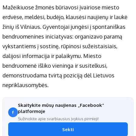
Mažeikiuose žmonės būriavosi įvairiose miesto
erdvėse, meldėsi, budėjo, klausėsi naujienų ir laukė
žinių iš Vilniaus. Gyventojai jungėsi į spontaniškas
bendruomenines iniciatyvas: organizavo paramą
vykstantiems į sostinę, rūpinosi sužeistaisiais,
dalijosi informacija ir palaikymu. Miesto
bendruomenė išliko vieninga ir susitelkusi,
demonstruodama tvirtą poziciją dėl Lietuvos
nepriklausomybės.
Skaitykite mūsų naujienas „Facebook“
platformoje
Sužinokite apie svarbiausius įvykius pirmieji!
Sekti