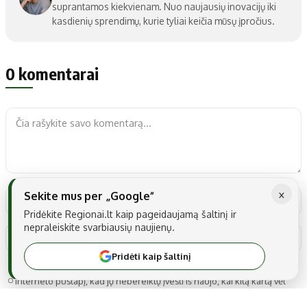
suprantamos kiekvienam. Nuo naujausių inovacijų iki
kasdienių sprendimų, kurie tyliai keičia mūsų įpročius.
0 komentarai
×
Sekite mus per „Google“
Pridėkite Regionai.lt kaip pageidaujamą šaltinį ir
nepraleiskite svarbiausių naujienų.
Pridėti kaip šaltinį
Noriu savo interneto naršyklėje išsaugoti vardą, el. pašto adresą ir
interneto puslapį, kad jų nebereiktų įvesti iš naujo, kai kitą kartą vėl
norėsiu parašyti komentarą.