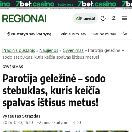
Pranešti!
Nustatyti savivaldybę
Vilniaus m. sav.
Kauno m. sav.
Šiauli
Pradinis puslapis
»
Naujienos
»
Gyvenimas
»
Parotija geležinė –
sodo stebuklas, kuris keičia spalvas ištisus metus!
Portalas
Kategorijos
GYVENIMAS
Pradinis puslapis
Transportas
Parotija geležinė – sodo
Savivaldybės
Gyvenimas
stebuklas, kuris keičia
Naujausi
Horoskopai
Regionai
Laisvalaikis
spalvas ištisus metus!
Lietuva
Maistas
Pasaulis
Sveikata
Vytautas Strazdas
2026-01-13, 16:10
2 min. skaitymo
0
Politika
Technologijos