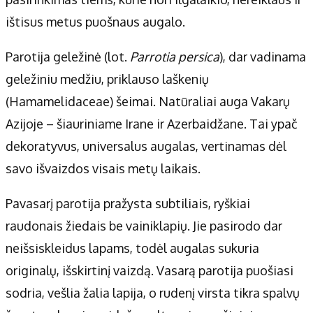
Apie mus
ištisus metus puošnaus augalo.
Autoriai
Kontaktai
Parotija geležinė (lot.
Parrotia persica
), dar vadinama
Privatumo politika
geležiniu medžiu, priklauso laškenių
Redakcijos politika
(Hamamelidaceae) šeimai. Natūraliai auga Vakarų
Receptai
Azijoje – šiauriniame Irane ir Azerbaidžane. Tai ypač
dekoratyvus, universalus augalas, vertinamas dėl
savo išvaizdos visais metų laikais.
Pavasarį parotija pražysta subtiliais, ryškiai
raudonais žiedais be vainiklapių. Jie pasirodo dar
neišsiskleidus lapams, todėl augalas sukuria
originalų, išskirtinį vaizdą. Vasarą parotija puošiasi
sodria, vešlia žalia lapija, o rudenį virsta tikra spalvų