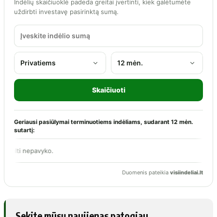
Sekite mūsų naujienas patogiau