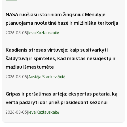
NASA ruošiasi istoriniam žingsniui: Mėnulyje
planuojama nuolatinė bazė ir milžiniška teritorija
2026-08-05
|
Ieva Kazlauskaitė
Kasdienis stresas virtuvėje: kaip susitvarkyti
šaldytuvą ir spinteles, kad maistas nesugestų ir
mažiau išmestumėte
2026-08-05
|
Austėja Stankevičiūtė
Gripas ir peršalimas artėja: ekspertas pataria, ką
verta padaryti dar prieš prasidedant sezonui
2026-08-05
|
Ieva Kazlauskaitė