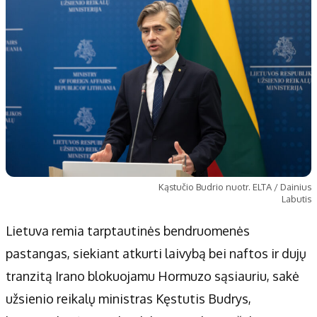
Kąstučio Budrio nuotr. ELTA / Dainius
Labutis
Lietuva remia tarptautinės bendruomenės
pastangas, siekiant atkurti laivybą bei naftos ir dujų
tranzitą Irano blokuojamu Hormuzo sąsiauriu, sakė
užsienio reikalų ministras Kęstutis Budrys,