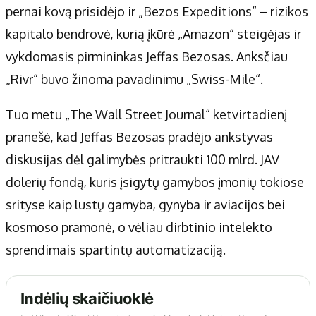
pernai kovą prisidėjo ir „Bezos Expeditions“ – rizikos
kapitalo bendrovė, kurią įkūrė „Amazon“ steigėjas ir
vykdomasis pirmininkas Jeffas Bezosas. Anksčiau
„Rivr“ buvo žinoma pavadinimu „Swiss-Mile“.
Tuo metu „The Wall Street Journal“ ketvirtadienį
pranešė, kad Jeffas Bezosas pradėjo ankstyvas
diskusijas dėl galimybės pritraukti 100 mlrd. JAV
dolerių fondą, kuris įsigytų gamybos įmonių tokiose
srityse kaip lustų gamyba, gynyba ir aviacijos bei
kosmoso pramonė, o vėliau dirbtinio intelekto
sprendimais spartintų automatizaciją.