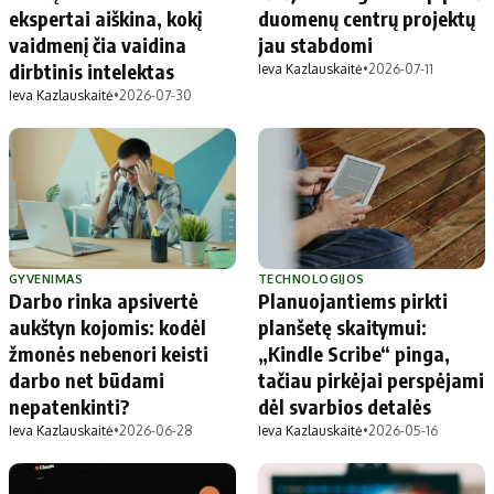
ekspertai aiškina, kokį
duomenų centrų projektų
vaidmenį čia vaidina
jau stabdomi
dirbtinis intelektas
Ieva Kazlauskaitė
•
2026-07-11
Ieva Kazlauskaitė
•
2026-07-30
GYVENIMAS
TECHNOLOGIJOS
Darbo rinka apsivertė
Planuojantiems pirkti
aukštyn kojomis: kodėl
planšetę skaitymui:
žmonės nebenori keisti
„Kindle Scribe“ pinga,
darbo net būdami
tačiau pirkėjai perspėjami
nepatenkinti?
dėl svarbios detalės
Ieva Kazlauskaitė
•
2026-06-28
Ieva Kazlauskaitė
•
2026-05-16