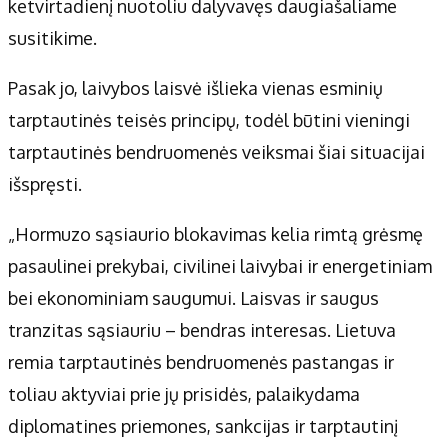
ketvirtadienį nuotoliu dalyvavęs daugiašaliame
susitikime.
Pasak jo, laivybos laisvė išlieka vienas esminių
tarptautinės teisės principų, todėl būtini vieningi
tarptautinės bendruomenės veiksmai šiai situacijai
išspręsti.
„Hormuzo sąsiaurio blokavimas kelia rimtą grėsmę
pasaulinei prekybai, civilinei laivybai ir energetiniam
bei ekonominiam saugumui. Laisvas ir saugus
tranzitas sąsiauriu – bendras interesas. Lietuva
remia tarptautinės bendruomenės pastangas ir
toliau aktyviai prie jų prisidės, palaikydama
diplomatines priemones, sankcijas ir tarptautinį