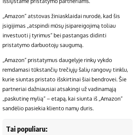
išsiųstame pristatymo partneriams.
„Amazon“ atstovas žiniasklaidai nurodė, kad šis
įsigijimas „atspindi mūsų įsipareigojimą toliau
investuoti į tyrimus“ bei pastangas didinti
pristatymo darbuotojų saugumą.
„Amazon“ pristatymus daugelyje rinkų vykdo
remdamasi tūkstančių trečiųjų šalių rangovų tinklu,
kurie siuntas pristato išskirtinai šiai bendrovei. Šie
partneriai dažniausiai atsakingi už vadinamąją
„paskutinę mylią“ – etapą, kai siunta iš „Amazon“
sandėlio pasiekia kliento namų duris.
Tai populiaru: