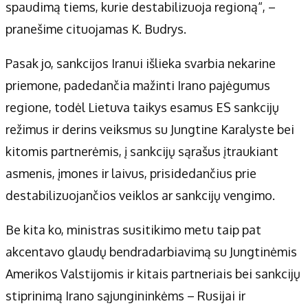
spaudimą tiems, kurie destabilizuoja regioną“, –
pranešime cituojamas K. Budrys.
Pasak jo, sankcijos Iranui išlieka svarbia nekarine
priemone, padedančia mažinti Irano pajėgumus
regione, todėl Lietuva taikys esamus ES sankcijų
režimus ir derins veiksmus su Jungtine Karalyste bei
kitomis partnerėmis, į sankcijų sąrašus įtraukiant
asmenis, įmones ir laivus, prisidedančius prie
destabilizuojančios veiklos ar sankcijų vengimo.
Be kita ko, ministras susitikimo metu taip pat
akcentavo glaudų bendradarbiavimą su Jungtinėmis
Amerikos Valstijomis ir kitais partneriais bei sankcijų
stiprinimą Irano sąjungininkėms – Rusijai ir