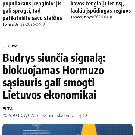
populiaraus įrenginio: jis
kovos žengia į Lietuvą,
gali sprogti, tad
laukia įspūdingas reginys
patikrinkite savo stalčius
Tomas Banys
•
2026-04-11
Tomas Banys
•
2026-04-13
LIETUVA
Budrys siunčia signalą:
blokuojamas Hormuzo
sąsiauris gali smogti
Lietuvos ekonomikai
ELTA
2026-04-07, 07:15
2 min. skaitymo
0