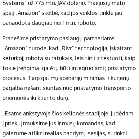
Systems“ už 775 mln. JAV dolerių. Praėjusių metų
spalį „Amazon“ skelbė, kad jos veiklos tinkle jau
panaudota daugiau nei 1 mln. robotų.
Pranešime pristatymo paslaugų partneriams
„Amazon“ nurodė, kad „Rivr“ technologija, įskaitant
keturkojį robotą su ratukais, leis tirti ir testuoti, kaip
tokie įrenginiai galėtų būti integruojami į pristatymo
procesus. Tarp galimų scenarijų minimas ir kurjerių
pagalba nešant siuntas nuo pristatymo transporto
priemonės iki kliento durų.
„Esame ankstyvoje šios kelionės stadijoje. Judėdami
į priekį, įtrauksime jus ir mūsų komandas, kad
galėtume atlikti realias bandymų sesijas, surinkti