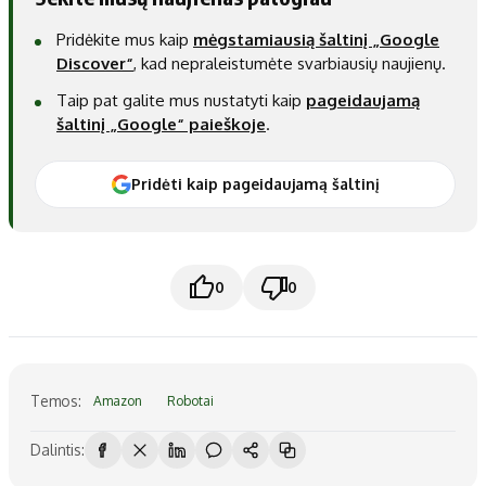
Pridėkite mus kaip
mėgstamiausią šaltinį „Google
Discover“
, kad nepraleistumėte svarbiausių naujienų.
Taip pat galite mus nustatyti kaip
pageidaujamą
šaltinį „Google“ paieškoje
.
Pridėti kaip pageidaujamą šaltinį
0
0
Temos:
Amazon
Robotai
Dalintis: