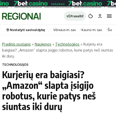
Pranešti!
Nustatyti savivaldybę
Vilniaus m. sav.
Kauno m. sav.
Šiauli
Pradinis puslapis
»
Naujienos
»
Technologijos
»
Kurjerių era
baigiasi? „Amazon“ slapta įsigijo robotus, kurie patys neš siuntas
Portalas
Kategorijos
iki durų
Pradinis puslapis
Transportas
TECHNOLOGIJOS
Savivaldybės
Gyvenimas
Kurjerių era baigiasi?
Naujausi
Horoskopai
„Amazon“ slapta įsigijo
Regionai
Laisvalaikis
robotus, kurie patys neš
Lietuva
Maistas
Pasaulis
Sveikata
siuntas iki durų
Politika
Technologijos