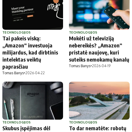
TECHNOLOGIJOS
TECHNOLOGIJOS
Tai pakeis viską:
Mokėti už televiziją
„Amazon“ investuoja
nebereikės? „Amazon“
milijardus, kad dirbtinis
pristatė naujovę, kuri
intelektas veiktų
suteiks nemokamų kanalų
paprasčiau
Tomas Banys
•
2026-04-19
Tomas Banys
•
2026-04-22
TECHNOLOGIJOS
TECHNOLOGIJOS
Skubus įspėjimas dėl
To dar nematėte: robotų