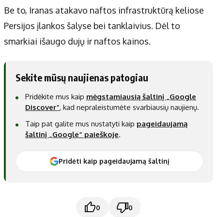
Be to, Iranas atakavo naftos infrastruktūrą keliose
Persijos įlankos šalyse bei tanklaivius. Dėl to
smarkiai išaugo dujų ir naftos kainos.
Sekite mūsų naujienas patogiau
Pridėkite mus kaip
mėgstamiausią šaltinį „Google
Discover“
, kad nepraleistumėte svarbiausių naujienų.
Taip pat galite mus nustatyti kaip
pageidaujamą
šaltinį „Google“ paieškoje
.
Pridėti kaip pageidaujamą šaltinį
0
0