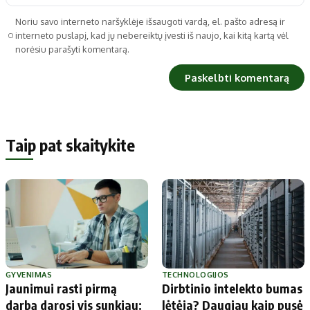
Noriu savo interneto naršyklėje išsaugoti vardą, el. pašto adresą ir
interneto puslapį, kad jų nebereiktų įvesti iš naujo, kai kitą kartą vėl
norėsiu parašyti komentarą.
Taip pat skaitykite
GYVENIMAS
TECHNOLOGIJOS
Jaunimui rasti pirmą
Dirbtinio intelekto bumas
darbą darosi vis sunkiau:
lėtėja? Daugiau kaip pusė