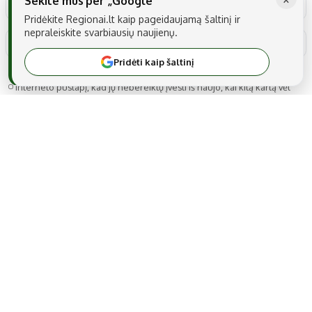
Sekite mus per „Google“
Pridėkite Regionai.lt kaip pageidaujamą šaltinį ir
nepraleiskite svarbiausių naujienų.
Pridėti kaip šaltinį
Noriu savo interneto naršyklėje išsaugoti vardą, el. pašto adresą ir
interneto puslapį, kad jų nebereiktų įvesti iš naujo, kai kitą kartą vėl
norėsiu parašyti komentarą.
MB Snarskis media
Gedimino g. 22A-14, LT-44319 Kaunas
Tel.: +370 606 17737
El. paštas:
info@regionai.lt