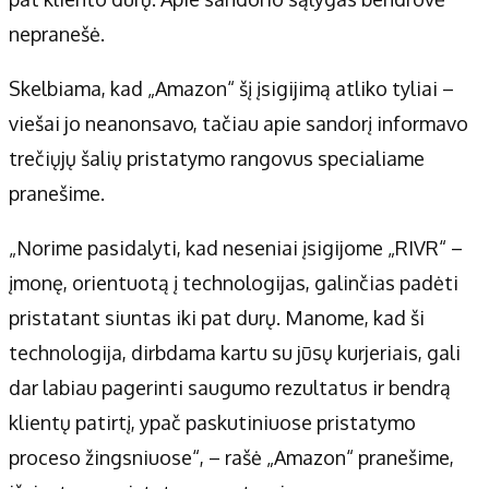
Apie mus
nepranešė.
Autoriai
Kontaktai
Skelbiama, kad „Amazon“ šį įsigijimą atliko tyliai –
Privatumo politika
viešai jo neanonsavo, tačiau apie sandorį informavo
Redakcijos politika
trečiųjų šalių pristatymo rangovus specialiame
Receptai
pranešime.
„Norime pasidalyti, kad neseniai įsigijome „RIVR“ –
įmonę, orientuotą į technologijas, galinčias padėti
pristatant siuntas iki pat durų. Manome, kad ši
technologija, dirbdama kartu su jūsų kurjeriais, gali
dar labiau pagerinti saugumo rezultatus ir bendrą
klientų patirtį, ypač paskutiniuose pristatymo
proceso žingsniuose“, – rašė „Amazon“ pranešime,