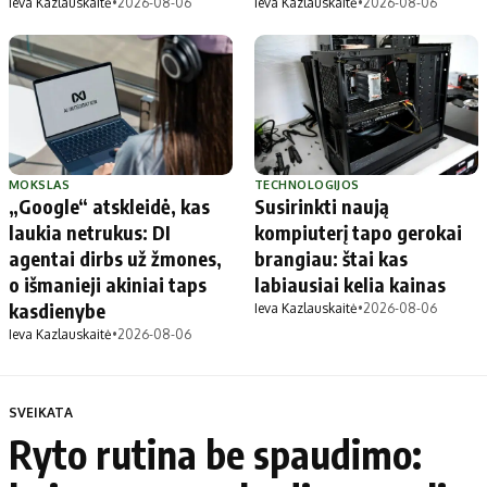
Ieva Kazlauskaitė
•
2026-08-06
Ieva Kazlauskaitė
•
2026-08-06
MOKSLAS
TECHNOLOGIJOS
„Google“ atskleidė, kas
Susirinkti naują
laukia netrukus: DI
kompiuterį tapo gerokai
agentai dirbs už žmones,
brangiau: štai kas
o išmanieji akiniai taps
labiausiai kelia kainas
kasdienybe
Ieva Kazlauskaitė
•
2026-08-06
Ieva Kazlauskaitė
•
2026-08-06
SVEIKATA
Ryto rutina be spaudimo: