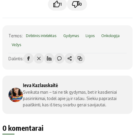
1
0
Temos:
Dirbtinis intelektas
Gydymas
Ligos
Onkologija
Vėžys
Dalintis:
Ieva Kazlauskaitė
Sveikata man – tai ne tik gydymas, bet ir kasdieniai
pasirinkimai, todėl apie ją ir rašau. Siekiu paprastai
paaiškinti, kas iš tiesų svarbu gerai savijautai.
0 komentarai