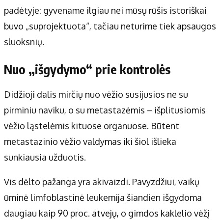
padėtyje: gyvename ilgiau nei mūsų rūšis istoriškai
buvo „suprojektuota“, tačiau neturime tiek apsaugos
sluoksnių.
Nuo „išgydymo“ prie kontrolės
Didžioji dalis mirčių nuo vėžio susijusios ne su
pirminiu naviku, o su metastazėmis – išplitusiomis
vėžio ląstelėmis kituose organuose. Būtent
metastazinio vėžio valdymas iki šiol išlieka
sunkiausia užduotis.
Vis dėlto pažanga yra akivaizdi. Pavyzdžiui, vaikų
ūminė limfoblastinė leukemija šiandien išgydoma
daugiau kaip 90 proc. atvejų, o gimdos kaklelio vėžį