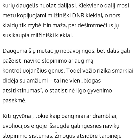
kurių daugelis nuolat dalijasi. Kiekvieno dalijimosi
metu kopijuojami milžiniški DNR kiekiai, o nors
klaidų tikimybė itin maža, per dešimtmečius jų
susikaupia milžiniški kiekiai.
Dauguma šių mutacijų nepavojingos, bet dalis gali
pažeisti naviko slopinimo ar augimą
kontroliuojančius genus. Todėl vėžio rizika smarkiai
didėja su amžiumi – tai ne vien „blogas
atsitiktinumas“, o statistinė ilgo gyvenimo
pasekmė.
Kiti gyvūnai, tokie kaip banginiai ar drambliai,
evoliucijos eigoje išsiugdė galingesnes navikų
slopinimo sistemas. Žmogus atsidūrė tarpinėje