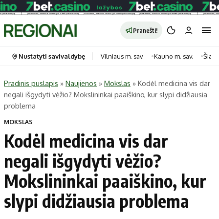
Pranešti!
Nustatyti savivaldybę
Vilniaus m. sav.
Kauno m. sav.
Šiauli
Pradinis puslapis
»
Naujienos
»
Mokslas
»
Kodėl medicina vis dar
negali išgydyti vėžio? Mokslininkai paaiškino, kur slypi didžiausia
Portalas
Kategorijos
problema
Pradinis puslapis
Transportas
MOKSLAS
Savivaldybės
Gyvenimas
Kodėl medicina vis dar
Naujausi
Horoskopai
negali išgydyti vėžio?
Regionai
Laisvalaikis
Mokslininkai paaiškino, kur
Lietuva
Maistas
Pasaulis
Sveikata
slypi didžiausia problema
Politika
Technologijos