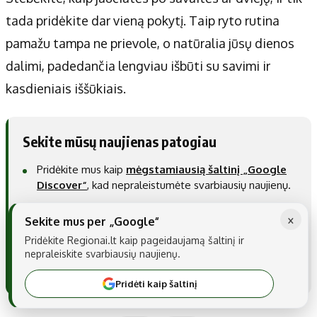
tada pridėkite dar vieną pokytį. Taip ryto rutina
pamažu tampa ne prievole, o natūralia jūsų dienos
dalimi, padedančia lengviau išbūti su savimi ir
kasdieniais iššūkiais.
Sekite mūsų naujienas patogiau
Pridėkite mus kaip
mėgstamiausią šaltinį „Google
Discover“
, kad nepraleistumėte svarbiausių naujienų.
Taip pat galite mus nustatyti kaip
pageidaujamą
×
Sekite mus per „Google“
šaltinį „Google“ paieškoje
.
Pridėkite Regionai.lt kaip pageidaujamą šaltinį ir
nepraleiskite svarbiausių naujienų.
Pridėti kaip pageidaujamą šaltinį
Pridėti kaip šaltinį