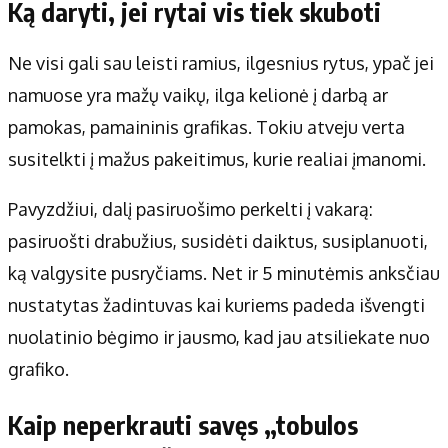
Ką daryti, jei rytai vis tiek skuboti
Ne visi gali sau leisti ramius, ilgesnius rytus, ypač jei
namuose yra mažų vaikų, ilga kelionė į darbą ar
pamokas, pamaininis grafikas. Tokiu atveju verta
susitelkti į mažus pakeitimus, kurie realiai įmanomi.
Pavyzdžiui, dalį pasiruošimo perkelti į vakarą:
pasiruošti drabužius, susidėti daiktus, susiplanuoti,
ką valgysite pusryčiams. Net ir 5 minutėmis anksčiau
nustatytas žadintuvas kai kuriems padeda išvengti
nuolatinio bėgimo ir jausmo, kad jau atsiliekate nuo
grafiko.
Kaip neperkrauti savęs „tobulos