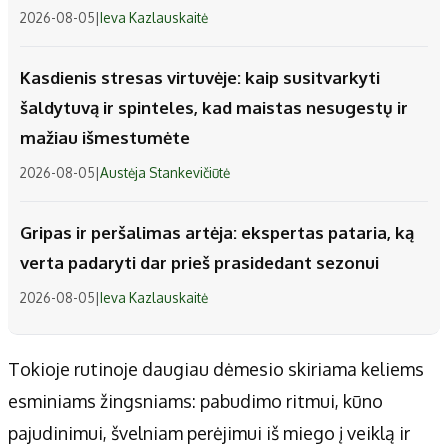
2026-08-05
|
Ieva Kazlauskaitė
Kasdienis stresas virtuvėje: kaip susitvarkyti
šaldytuvą ir spinteles, kad maistas nesugestų ir
mažiau išmestumėte
2026-08-05
|
Austėja Stankevičiūtė
Gripas ir peršalimas artėja: ekspertas pataria, ką
verta padaryti dar prieš prasidedant sezonui
2026-08-05
|
Ieva Kazlauskaitė
Tokioje rutinoje daugiau dėmesio skiriama keliems
esminiams žingsniams: pabudimo ritmui, kūno
pajudinimui, švelniam perėjimui iš miego į veiklą ir