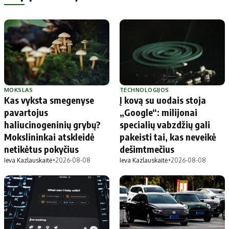
MOKSLAS
TECHNOLOGIJOS
Kas vyksta smegenyse
Į kovą su uodais stoja
pavartojus
„Google“: milijonai
haliucinogeninių grybų?
specialių vabzdžių gali
Mokslininkai atskleidė
pakeisti tai, kas neveikė
netikėtus pokyčius
dešimtmečius
Ieva Kazlauskaitė
•
2026-08-08
Ieva Kazlauskaitė
•
2026-08-08