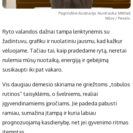
Pagrindinė iliustracija. Nuotrauka: Mikhail
Nilov / Pexels.
Ryto valandos dažnai tampa lenktynėmis su
žadintuvu, grafiku ir nuolatiniu jausmu, kad kažkur
vėluojame. Tačiau tai, kaip pradedame rytą, neretai
nulemia mūsų nuotaiką, energiją ir gebėjimą
susikaupti iki pat vakaro.
Vis daugiau dėmesio skiriama ne griežtoms „tobulos
rutinos“ taisyklėms, o švelniems, realiai
įgyvendinamiems įpročiams. Jie padeda pabusti
ramiau, sumažina įtampą ir kuria labiau
prognozuojamą kasdienybę, net jei gyvenimo ritmas
įtemptas.