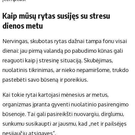
Kaip mūsų rytas susijęs su stresu
dienos metu
Nervingas, skubotas rytas dažnai tampa fonu visai
dienai: jau pirmą valandą po pabudimo kūnas gali
reaguoti kaip į stresinę situaciją. Skubėjimas,
nuolatinis tikrinimas, ar nieko nepamiršome, trukdo
pastebėti savo būseną ir poreikius.
Kai tokie rytai kartojasi mėnesius ar metus,
organizmas įpranta gyventi nuolatinio pasirengimo
būsenoje. Tai gali pasireikšti nuovargiu, dirglumu,
sunkumu susikaupti ar jausmu, kad „net ir pailsėjęs
nesijaučiu atsigavęs“.