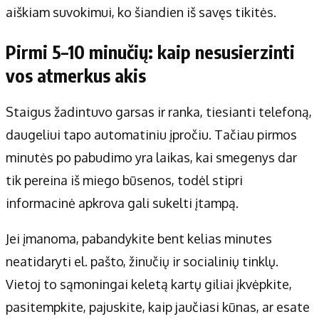
aiškiam suvokimui, ko šiandien iš savęs tikitės.
Pirmi 5–10 minučių: kaip nesusierzinti
vos atmerkus akis
Staigus žadintuvo garsas ir ranka, tiesianti telefoną,
daugeliui tapo automatiniu įpročiu. Tačiau pirmos
minutės po pabudimo yra laikas, kai smegenys dar
tik pereina iš miego būsenos, todėl stipri
informacinė apkrova gali sukelti įtampą.
Jei įmanoma, pabandykite bent kelias minutes
neatidaryti el. pašto, žinučių ir socialinių tinklų.
Vietoj to sąmoningai keletą kartų giliai įkvėpkite,
pasitempkite, pajuskite, kaip jaučiasi kūnas, ar esate