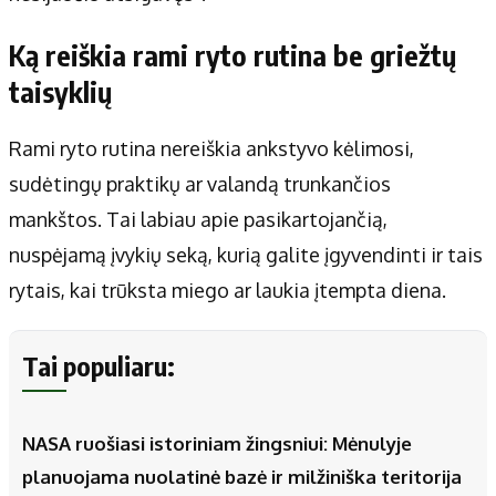
Ką reiškia rami ryto rutina be griežtų
taisyklių
Rami ryto rutina nereiškia ankstyvo kėlimosi,
sudėtingų praktikų ar valandą trunkančios
mankštos. Tai labiau apie pasikartojančią,
nuspėjamą įvykių seką, kurią galite įgyvendinti ir tais
rytais, kai trūksta miego ar laukia įtempta diena.
Tai populiaru:
NASA ruošiasi istoriniam žingsniui: Mėnulyje
planuojama nuolatinė bazė ir milžiniška teritorija