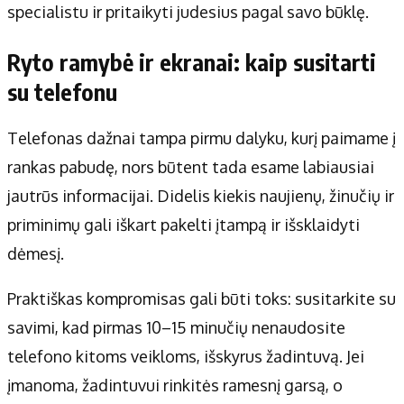
specialistu ir pritaikyti judesius pagal savo būklę.
Ryto ramybė ir ekranai: kaip susitarti
su telefonu
Telefonas dažnai tampa pirmu dalyku, kurį paimame į
rankas pabudę, nors būtent tada esame labiausiai
jautrūs informacijai. Didelis kiekis naujienų, žinučių ir
priminimų gali iškart pakelti įtampą ir išsklaidyti
dėmesį.
Praktiškas kompromisas gali būti toks: susitarkite su
savimi, kad pirmas 10–15 minučių nenaudosite
telefono kitoms veikloms, išskyrus žadintuvą. Jei
įmanoma, žadintuvui rinkitės ramesnį garsą, o