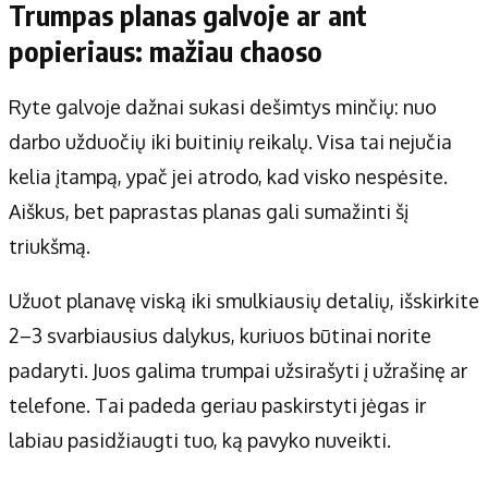
Trumpas planas galvoje ar ant
popieriaus: mažiau chaoso
Ryte galvoje dažnai sukasi dešimtys minčių: nuo
darbo užduočių iki buitinių reikalų. Visa tai nejučia
kelia įtampą, ypač jei atrodo, kad visko nespėsite.
Aiškus, bet paprastas planas gali sumažinti šį
triukšmą.
Užuot planavę viską iki smulkiausių detalių, išskirkite
2–3 svarbiausius dalykus, kuriuos būtinai norite
padaryti. Juos galima trumpai užsirašyti į užrašinę ar
telefone. Tai padeda geriau paskirstyti jėgas ir
labiau pasidžiaugti tuo, ką pavyko nuveikti.