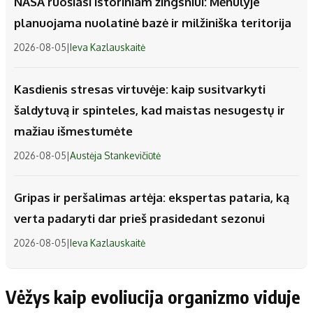
NASA ruošiasi istoriniam žingsniui: Mėnulyje
planuojama nuolatinė bazė ir milžiniška teritorija
2026-08-05
|
Ieva Kazlauskaitė
Kasdienis stresas virtuvėje: kaip susitvarkyti
šaldytuvą ir spinteles, kad maistas nesugestų ir
mažiau išmestumėte
2026-08-05
|
Austėja Stankevičiūtė
Gripas ir peršalimas artėja: ekspertas pataria, ką
verta padaryti dar prieš prasidedant sezonui
2026-08-05
|
Ieva Kazlauskaitė
Vėžys kaip evoliucija organizmo viduje