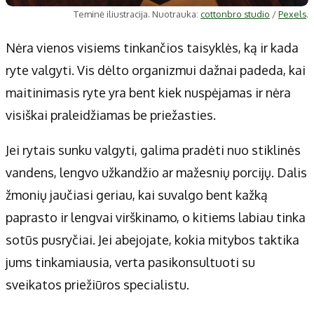
Teminė iliustracija. Nuotrauka:
cottonbro studio
/
Pexels
.
Nėra vienos visiems tinkančios taisyklės, ką ir kada
ryte valgyti. Vis dėlto organizmui dažnai padeda, kai
maitinimasis ryte yra bent kiek nuspėjamas ir nėra
visiškai praleidžiamas be priežasties.
Jei rytais sunku valgyti, galima pradėti nuo stiklinės
vandens, lengvo užkandžio ar mažesnių porcijų. Dalis
žmonių jaučiasi geriau, kai suvalgo bent kažką
paprasto ir lengvai virškinamo, o kitiems labiau tinka
sotūs pusryčiai. Jei abejojate, kokia mitybos taktika
jums tinkamiausia, verta pasikonsultuoti su
sveikatos priežiūros specialistu.