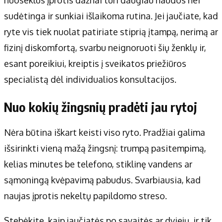
sudėtinga ir sunkiai išlaikoma rutina. Jei jaučiate, kad
ryte vis tiek nuolat patiriate stiprią įtampą, nerimą ar
fizinį diskomfortą, svarbu neignoruoti šių ženklų ir,
esant poreikiui, kreiptis į sveikatos priežiūros
specialistą dėl individualios konsultacijos.
Nuo kokių žingsnių pradėti jau rytoj
Nėra būtina iškart keisti viso ryto. Pradžiai galima
išsirinkti vieną mažą žingsnį: trumpą pasitempimą,
kelias minutes be telefono, stiklinę vandens ar
sąmoningą kvėpavimą pabudus. Svarbiausia, kad
naujas įprotis nekeltų papildomo streso.
Stebėkite, kaip jaučiatės po savaitės ar dviejų, ir tik