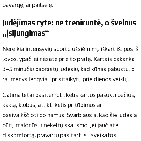
pavargę, ar pailsėję.
Judėjimas ryte: ne treniruotė, o švelnus
„įsijungimas“
Nereikia intensyvių sporto užsiėmimų iškart išlipus iš
lovos, ypač jei nesate prie to pratę. Kartais pakanka
3–5 minučių paprastų judesių, kad kūnas pabustų, o
raumenys lengviau prisitaikytų prie dienos veiklų.
Galima lėtai pasitempti, kelis kartus pasukti pečius,
kaklą, klubus, atlikti kelis pritūpimus ar
pasivaikščioti po namus. Svarbiausia, kad šie judesiai
būtų malonūs ir nekeltų skausmo. Jei jaučiate
diskomfortą, pravartu pasitarti su sveikatos