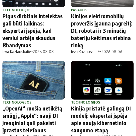
TECHNOLOGIJOS
PASAULIS
Pigus dirbtinis intelektas
Kinijos elektromobilių
gali būti laikinas:
proveržis įgauna pagreitį:
ekspertai įspėja, kad
DI, robotai ir 3 minučių
verslui artėja skaudus
baterijų keitimas stebina
išbandymas
rinką
Ieva Kazlauskaitė
•
2026-08-08
Ieva Kazlauskaitė
•
2026-08-06
TECHNOLOGIJOS
TECHNOLOGIJOS
„OpenAI“ ruošia netikėtą
Kinija pristatė galingą DI
smūgį „Apple“: nauji DI
modelį: ekspertai įspėja
įrenginiai gali pakeisti
apie naują kibernetinio
įprastus telefonus
saugumo etapą