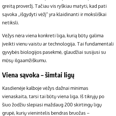
Apie mus
greitą proveržį. Tačiau vis ryškiau matyti, kad pati
Autoriai
sąvoka „išgydyti vėžį“ yra klaidinanti ir moksliškai
Kontaktai
netiksli.
Privatumo politika
Redakcijos politika
Vėžys nėra viena konkreti liga, kurią būtų galima
Receptai
įveikti vienu vaistu ar technologija. Tai fundamentali
gyvybės biologijos pasekmė, glaudžiai susijusi su
mūsų ilgaamžiškumu.
Viena sąvoka – šimtai ligų
Kasdienėje kalboje vėžys dažnai minimas
vienaskaita, tarsi tai būtų viena liga. Iš tikrųjų po
šiuo žodžiu slepiasi maždaug 200 skirtingų ligų
grupė, kurių vienintelis bendras bruožas –