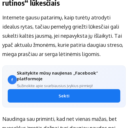
rutinos“ lūkesčiais
Internete gausu patarimų, kaip turėtų atrodyti
idealus rytas, tačiau pernelyg griežti lūkesčiai gali
sukelti kaltės jausmą, jei nepavyksta jų išlaikyti. Tai
ypač aktualu žmonėms, kurie patiria daugiau streso,
miega prasčiau ar serga lėtinėmis ligomis.
Skaitykite mūsų naujienas „Facebook“
platformoje
Sužinokite apie svarbiausius įvykius pirmieji!
Sekti
Naudinga sau priminti, kad net vienas mažas, bet
nuoseklus įprotis dažnai turi daugiau naudos nei