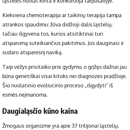
ląstelės nuolat kinta ir konkuruoja tarpusavyje.
Kiekviena chemoterapija ar taikinių terapija tampa
atrankos spaudimu: žūva didžioji dalis ląstelių,
tačiau išgyvena tos, kurios atsitiktinai turi
atsparumą suteikiančius pakitimus. Jos dauginasi ir
sudaro atsparesnį naviką.
Taip vėžys prisitaiko prie gydymo, o grįžęs dažnai jau
būna genetiškai visai kitoks nei diagnozės pradžioje.
Šio nuolatinio evoliucinio proceso „išgydyti“ iš
esmės neįmanoma.
Daugialąsčio kūno kaina
Žmogaus organizme yra apie 37 trilijonai ląstelių,