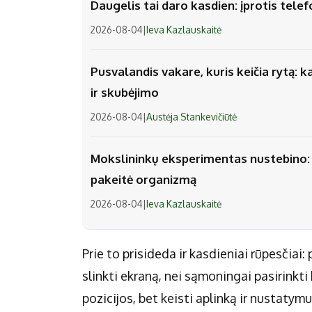
Daugelis tai daro kasdien: įprotis tel
2026-08-04
|
Ieva Kazlauskaitė
Pusvalandis vakare, kuris keičia rytą: k
ir skubėjimo
2026-08-04
|
Austėja Stankevičiūtė
Mokslininkų eksperimentas nustebino: v
pakeitė organizmą
2026-08-04
|
Ieva Kazlauskaitė
Prie to prisideda ir kasdieniai rūpesčiai
slinkti ekraną, nei sąmoningai pasirinkti 
pozicijos, bet keisti aplinką ir nustatym