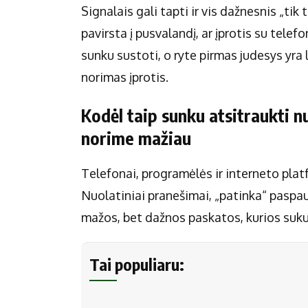
Signalais gali tapti ir vis dažnesnis „tik
pavirsta į pusvalandį, ar įprotis su telefo
sunku sustoti, o ryte pirmas judesys yra l
norimas įprotis.
Kodėl taip sunku atsitraukti n
norime mažiau
Telefonai, programėlės ir interneto plat
Nuolatiniai pranešimai, „patinka“ paspau
mažos, bet dažnos paskatos, kurios sukuri
Tai populiaru: