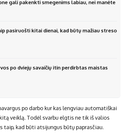
efone gali pakenkti smegenims labiau, nei manėte
aip pasiruošti kitai dienai, kad būtų mažiau streso
os po dviejų savaičių itin perdirbtas maistas
: pavargus po darbo kur kas lengviau automatiškai
kitą veiklą. Todėl svarbu elgtis ne tik iš valios
us taip, kad būti atsijungus būtų paprasčiau.