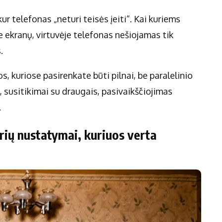
 kur telefonas „neturi teisės įeiti“. Kai kuriems
 ekranų, virtuvėje telefonas nešiojamas tik
.
jos, kuriose pasirenkate būti pilnai, be paralelinio
, susitikimai su draugais, pasivaikščiojimas
.
rių nustatymai, kuriuos verta