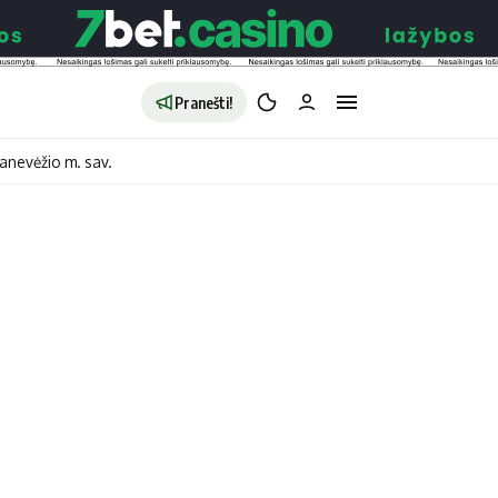
Pranešti!
anevėžio m. sav.
aldybės
Redakcija
Apie mus
o
Autoriai
no
Kontaktai
jono
Privatumo politika
ono
Redakcijos politika
sto
Receptai