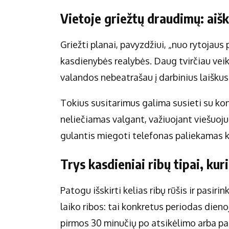
Vietoje griežtų draudimų: aišk
Griežti planai, pavyzdžiui, „nuo rytojaus
kasdienybės realybės. Daug tvirčiau veiki
valandos nebeatrašau į darbinius laiškus“
Tokius susitarimus galima susieti su konk
neliečiamas valgant, važiuojant viešuoju 
gulantis miegoti telefonas paliekamas k
Trys kasdieniai ribų tipai, kur
Patogu išskirti kelias ribų rūšis ir pasirin
laiko ribos: tai konkretus periodas dien
pirmos 30 minučių po atsikėlimo arba pa