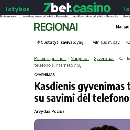
Naujau
Nustatyti savivaldybę
Vilniaus m. sav.
K
Pradinis puslapis
»
Naujienos
»
Gyvenimas
»
Kasdie
telefono ir interneto ribų
Portalas
Kategorijos
GYVENIMAS
Pradinis puslapis
Transportas
Kasdienis gyvenimas t
Savivaldybės
Gyvenimas
su savimi dėl telefono
Naujausi
Horoskopai
Regionai
Laisvalaikis
Arvydas Pocius
Lietuva
Maistas
Pasaulis
Sveikata