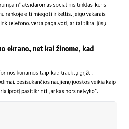
 trumpam“ atsidaromas socialinis tinklas, kuris
nu rankoje eiti miegoti ir keltis. Jeigu vakarais
ink telefono, verta pagalvoti, ar tai tikrai jūsų
uo ekrano, net kai žinome, kad
formos kuriamos taip, kad trauktų grįžti.
dimai, besisukančios naujienų juostos veikia kaip
a įprotį pasitikrinti „ar kas nors neįvyko“.