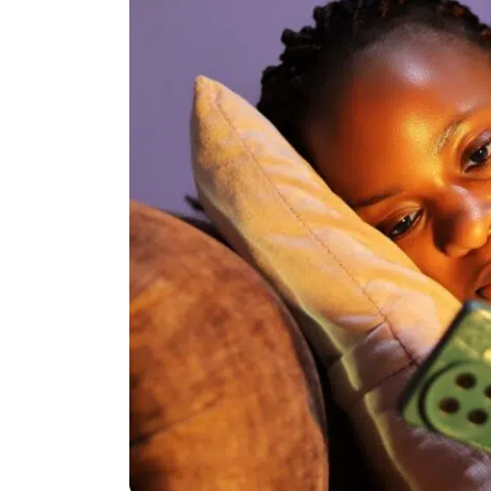
Politika
Technologijos
Patarimai
Indėlių palūkano
Dirbtinis intelektas
Dienos naujienos
Gineso rekordai
Ekonomikos nauj