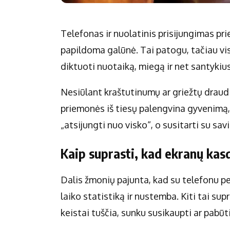
Telefonas ir nuolatinis prisijungimas pr
papildoma galūnė. Tai patogu, tačiau vi
diktuoti nuotaiką, miegą ir net santykius
Nesiūlant kraštutinumų ar griežtų draud
priemonės iš tiesų palengvina gyvenimą, o
„atsijungti nuo visko“, o susitarti su sav
Kaip suprasti, kad ekranų kas
Dalis žmonių pajunta, kad su telefonu pe
laiko statistiką ir nustemba. Kiti tai su
keistai tuščia, sunku susikaupti ar pabūti