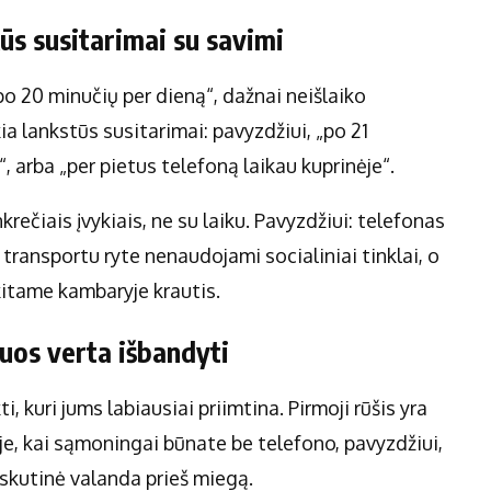
ūs susitarimai su savimi
 po 20 minučių per dieną“, dažnai neišlaiko
a lankstūs susitarimai: pavyzdžiui, „po 21
, arba „per pietus telefoną laikau kuprinėje“.
rečiais įvykiais, ne su laiku. Pavyzdžiui: telefonas
transportu ryte nenaudojami socialiniai tinklai, o
itame kambaryje krautis.
iuos verta išbandyti
kti, kuri jums labiausiai priimtina. Pirmoji rūšis yra
oje, kai sąmoningai būnate be telefono, pavyzdžiui,
skutinė valanda prieš miegą.