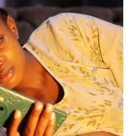
Marijampolės
Prienų rajono
s
ienos