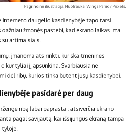
Pagrindinė iliustracija. Nuotrauka: Wings Panic / Pexels.
ie interneto daugelio kasdienybėje tapo tarsi
s dažniau žmonės pastebi, kad ekrano laikas ima
 su artimaisiais.
imų, įmanoma atsirinkti, kur skaitmeninės
 kur tyliai jį apsunkina. Svarbiausia ne
imi dėl ribų, kurios tinka būtent jūsų kasdienybei.
dienybėje pasidarė per daug
ržengė ribą labai paprastai: atsiverčia ekrano
pranta pagal savijautą, kai išsijungus ekraną tampa
 tyloje.