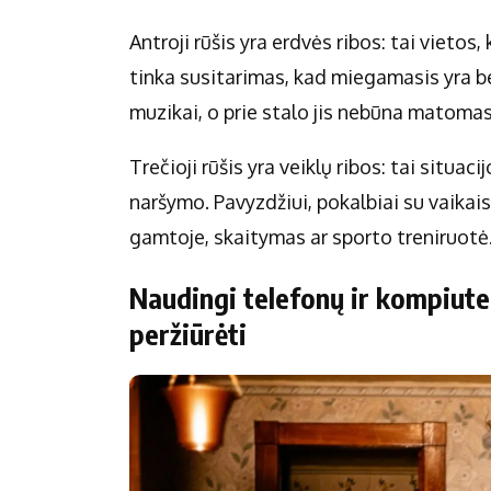
Antroji rūšis yra erdvės ribos: tai vietos,
tinka susitarimas, kad miegamasis yra be
muzikai, o prie stalo jis nebūna matomas
Trečioji rūšis yra veiklų ribos: tai situaci
naršymo. Pavyzdžiui, pokalbiai su vaikais
gamtoje, skaitymas ar sporto treniruotė
Naudingi telefonų ir kompiute
peržiūrėti