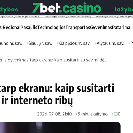
si
Regionai
Pasaulis
Technologijos
Transportas
Gyvenimas
Patarimai
auno m. sav.
Šiaulių r. sav.
Klaipėdos m. sav.
Alytaus m. sav.
P
nis gyvenimas tarp ekranu: kaip susitarti su savimi dėl
Didžiosios savivaldybės
Kitos saviv
Vilniaus miesto
Druskininkų
arp ekranu: kaip susitarti
Kauno miesto
Utenos rajon
 ir interneto ribų
Klaipėdos miesto
Jonavos rajo
Panevėžio miesto
Vilkaviškio ra
2026-07-08, 21:40
5 min. skaitymo
0
Šiaulių miesto
Tauragės raj
Alytaus miesto
Palangos mie