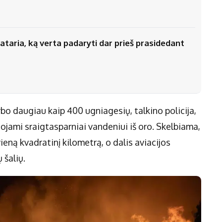
ataria, ką verta padaryti dar prieš prasidedant
rbo daugiau kaip 400 ugniagesių, talkino policija,
jami sraigtasparniai vandeniui iš oro. Skelbiama,
ieną kvadratinį kilometrą, o dalis aviacijos
 šalių.