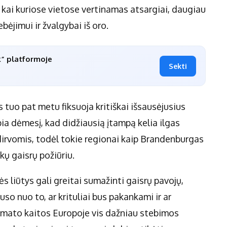
kai kuriose vietose vertinamas atsargiai, daugiau
bėjimui ir žvalgybai iš oro.
k“ platformoje
Sekti
tuo pat metu fiksuoja kritiškai išsausėjusius
pia dėmesį, kad didžiausią įtampą kelia ilgas
dirvomis, todėl tokie regionai kaip Brandenburgas
škų gaisrų požiūriu.
ės liūtys gali greitai sumažinti gaisrų pavojų,
auso nuo to, ar krituliai bus pakankami ir ar
limato kaitos Europoje vis dažniau stebimos