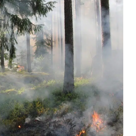
Marijampolės
Prienų rajono
s
ienos