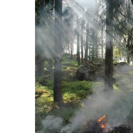
Politika
Technologijos
Patarimai
Indėlių palūkano
Dirbtinis intelektas
Dienos naujienos
Gineso rekordai
Ekonomikos nauj