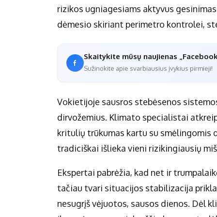
rizikos ugniagesiams aktyvus gesinimas 
dėmesio skiriant perimetro kontrolei, ste
Skaitykite mūsų naujienas „Faceboo
Sužinokite apie svarbiausius įvykius pirmieji!
Vokietijoje sausros stebėsenos sistemos 
dirvožemius. Klimato specialistai atkrei
kritulių trūkumas kartu su smėlingomis 
tradiciškai išlieka vieni rizikingiausių mi
Ekspertai pabrėžia, kad net ir trumpalaik
tačiau tvari situacijos stabilizacija prikl
nesugrįš vėjuotos, sausos dienos. Dėl k