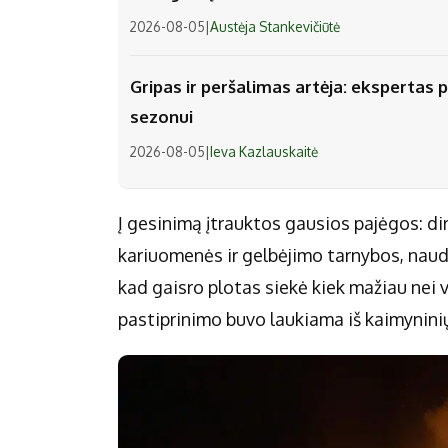
2026-08-05
|
Austėja Stankevičiūtė
Gripas ir peršalimas artėja: ekspertas p
sezonui
2026-08-05
|
Ieva Kazlauskaitė
Į gesinimą įtrauktos gausios pajėgos: di
kariuomenės ir gelbėjimo tarnybos, naudo
kad gaisro plotas siekė kiek mažiau nei v
pastiprinimo buvo laukiama iš kaimyninių