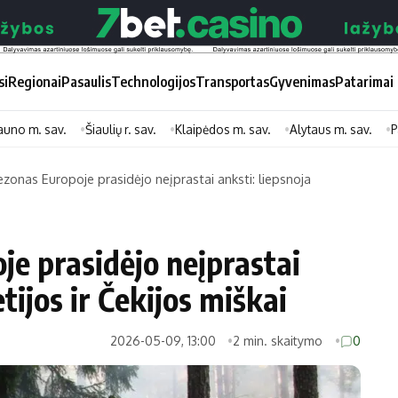
si
Regionai
Pasaulis
Technologijos
Transportas
Gyvenimas
Patarimai
auno m. sav.
Šiaulių r. sav.
Klaipėdos m. sav.
Alytaus m. sav.
P
ezonas Europoje prasidėjo neįprastai anksti: liepsnoja
Didžiosios savivaldybės
Kitos saviv
Vilniaus miesto
Druskininkų
je prasidėjo neįprastai
Kauno miesto
Utenos rajon
tijos ir Čekijos miškai
Klaipėdos miesto
Jonavos rajo
Panevėžio miesto
Vilkaviškio ra
2026-05-09, 13:00
2 min. skaitymo
0
Šiaulių miesto
Tauragės raj
Alytaus miesto
Palangos mie