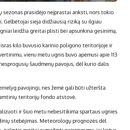
rų sezonas prasidėjo neįprastai anksti, nors tokio
 Gelbėtojai sieja didžiausią riziką su ilgiau
ugniai leidžia greitai plisti bei apsunkina gesinimą.
ras kilo buvusio karinio poligono teritorijoje ir
s vertinimu, vienu metu ugnis buvo apėmusi apie 113
 nesprogusių šaudmenų pavojus, dėl kurio dalis
pernelyg pavojingi, nes žemė gali būti užteršta
mtinių teritorijų fondo atstovė.
alizuoti ir šiuo metu nebesitikima spartaus ugnies
idinių stebėjimas. Meteorologų prognozės dėl
, galintis greitai sumažinti gaisringumą, jei lietus