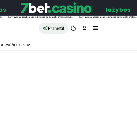
Pranešti!
anevėžio m. sav.
aldybės
Redakcija
Apie mus
o
Autoriai
no
Kontaktai
jono
Privatumo politika
ono
Redakcijos politika
sto
Receptai