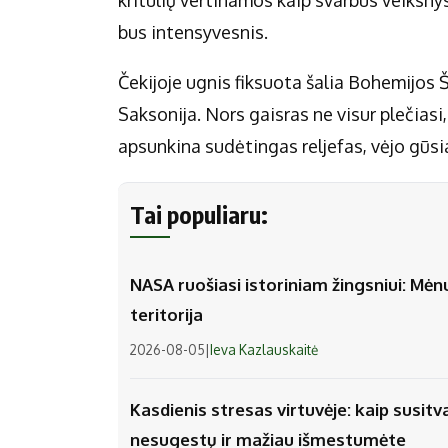
bus intensyvesnis.
Čekijoje ugnis fiksuota šalia Bohemijos Š
Saksonija. Nors gaisras ne visur plečiasi,
apsunkina sudėtingas reljefas, vėjo gūsi
Tai populiaru:
NASA ruošiasi istoriniam žingsniui: Mėn
teritorija
2026-08-05
|
Ieva Kazlauskaitė
Kasdienis stresas virtuvėje: kaip susitv
nesugestų ir mažiau išmestumėte