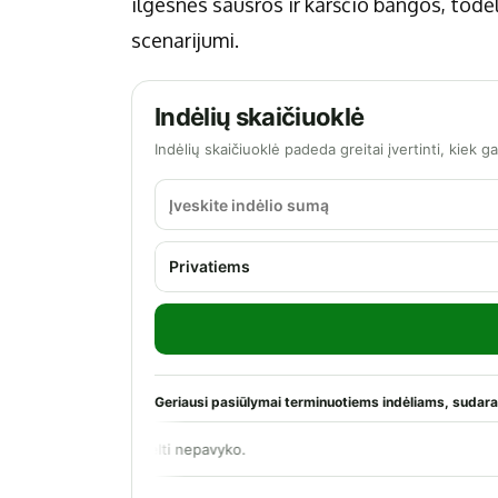
ilgesnės sausros ir karščio bangos, todėl
scenarijumi.