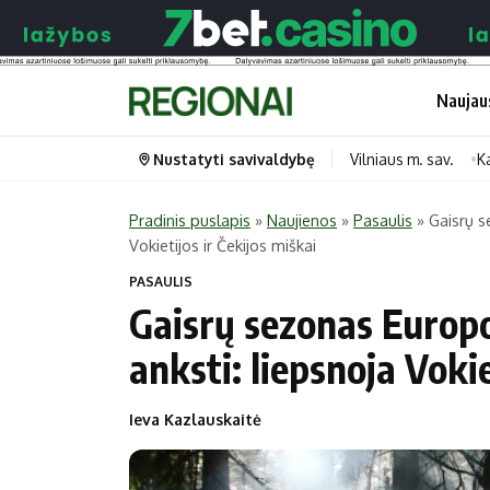
Naujau
Nustatyti savivaldybę
Vilniaus m. sav.
K
Pradinis puslapis
»
Naujienos
»
Pasaulis
»
Gaisrų s
Vokietijos ir Čekijos miškai
Portalas
Kategorijos
PASAULIS
Pradinis puslapis
Transportas
Gaisrų sezonas Europo
Savivaldybės
Gyvenimas
anksti: liepsnoja Vokie
Naujausi
Horoskopai
Regionai
Laisvalaikis
Ieva Kazlauskaitė
Lietuva
Maistas
Pasaulis
Sveikata