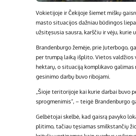
Vokietijoje ir Čekijoje šiemet miškų gais
masto situacijos dažniau būdingos liepai.
užsitęsusia sausra, karščiu ir vėju, kurie 
Brandenburgo žemėje, prie Juterbogo, gais
per trumpą laiką išplito. Vietos valdžio
hektarų, o situaciją komplikavo galimas
gesinimo darbų buvo ribojami.
„Šioje teritorijoje kai kurie darbai buvo 
sprogmenimis“, – teigė Brandenburgo ga
Gelbėtojai skelbė, kad gaisrą pavyko lok
plitimo, tačiau tęsiamas smilkstančių ž
kritulių vertinamos kaip svarbus veiksnys