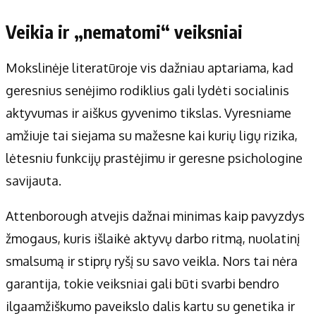
Veikia ir „nematomi“ veiksniai
Mokslinėje literatūroje vis dažniau aptariama, kad
geresnius senėjimo rodiklius gali lydėti socialinis
aktyvumas ir aiškus gyvenimo tikslas. Vyresniame
amžiuje tai siejama su mažesne kai kurių ligų rizika,
lėtesniu funkcijų prastėjimu ir geresne psichologine
savijauta.
Attenborough atvejis dažnai minimas kaip pavyzdys
žmogaus, kuris išlaikė aktyvų darbo ritmą, nuolatinį
smalsumą ir stiprų ryšį su savo veikla. Nors tai nėra
garantija, tokie veiksniai gali būti svarbi bendro
ilgaamžiškumo paveikslo dalis kartu su genetika ir