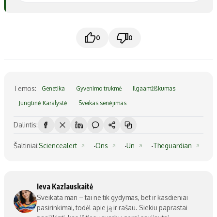
0
0
Temos:
Genetika
Gyvenimo trukmė
Ilgaamžiškumas
Jungtinė Karalystė
Sveikas senėjimas
Dalintis:
Šaltiniai:
Sciencealert
Ons
Un
Theguardian
Ieva Kazlauskaitė
Sveikata man – tai ne tik gydymas, bet ir kasdieniai
pasirinkimai, todėl apie ją ir rašau. Siekiu paprastai