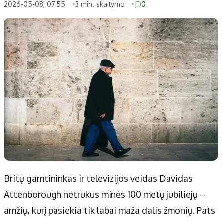
Patarimai
Indėlių palūkanos
2026-05-08, 07:55
3 min. skaitymo
0
Dirbtinis intelektas
Dienos naujienos
Gineso rekordai
Ekonomikos naujienos
Didžiosios savivaldybės
Kitos savivaldybės
Vilniaus miesto
Druskininkų
Kauno miesto
Utenos rajono
Klaipėdos miesto
Jonavos rajono
Panevėžio miesto
Vilkaviškio rajono
Šiaulių miesto
Tauragės rajono
Alytaus miesto
Palangos miesto
Marijampolės
Prienų rajono
Britų gamtininkas ir televizijos veidas Davidas
Attenborough netrukus minės 100 metų jubiliejų –
Redakcija
amžių, kurį pasiekia tik labai maža dalis žmonių. Pats