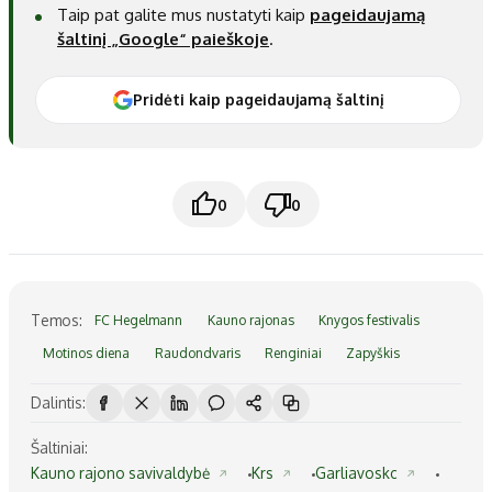
Taip pat galite mus nustatyti kaip
pageidaujamą
šaltinį „Google“ paieškoje
.
Pridėti kaip pageidaujamą šaltinį
0
0
Temos:
FC Hegelmann
Kauno rajonas
Knygos festivalis
Motinos diena
Raudondvaris
Renginiai
Zapyškis
Dalintis:
Šaltiniai:
Kauno rajono savivaldybė
Krs
Garliavoskc