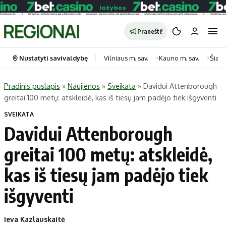
Pranešti!
Nustatyti savivaldybę
Vilniaus m. sav.
Kauno m. sav.
Šiauli
Pradinis puslapis
»
Naujienos
»
Sveikata
»
Davidui Attenborough
greitai 100 metų: atskleidė, kas iš tiesų jam padėjo tiek išgyventi
Portalas
Kategorijos
SVEIKATA
Pradinis puslapis
Transportas
Davidui Attenborough
Savivaldybės
Gyvenimas
greitai 100 metų: atskleidė,
Naujausi
Horoskopai
Regionai
Laisvalaikis
kas iš tiesų jam padėjo tiek
Lietuva
Maistas
išgyventi
Pasaulis
Sveikata
Politika
Technologijos
Ieva Kazlauskaitė