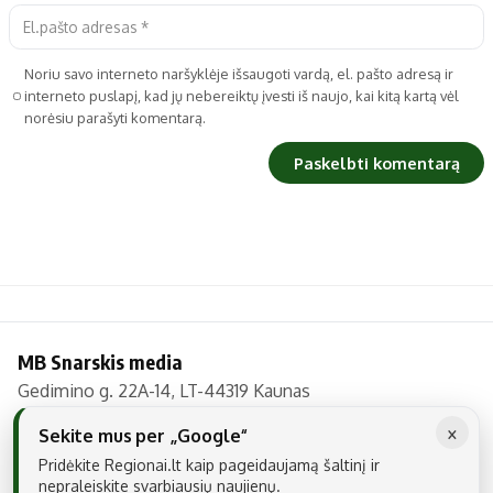
Noriu savo interneto naršyklėje išsaugoti vardą, el. pašto adresą ir
interneto puslapį, kad jų nebereiktų įvesti iš naujo, kai kitą kartą vėl
norėsiu parašyti komentarą.
MB Snarskis media
Gedimino g. 22A-14, LT-44319 Kaunas
Tel.: +370 606 17737
×
Sekite mus per „Google“
El. paštas:
info@regionai.lt
Pridėkite Regionai.lt kaip pageidaujamą šaltinį ir
nepraleiskite svarbiausių naujienų.