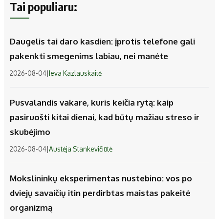
Tai populiaru:
Daugelis tai daro kasdien: įprotis telefone gali
pakenkti smegenims labiau, nei manėte
2026-08-04
|
Ieva Kazlauskaitė
Pusvalandis vakare, kuris keičia rytą: kaip
pasiruošti kitai dienai, kad būtų mažiau streso ir
skubėjimo
2026-08-04
|
Austėja Stankevičiūtė
Mokslininkų eksperimentas nustebino: vos po
dviejų savaičių itin perdirbtas maistas pakeitė
organizmą