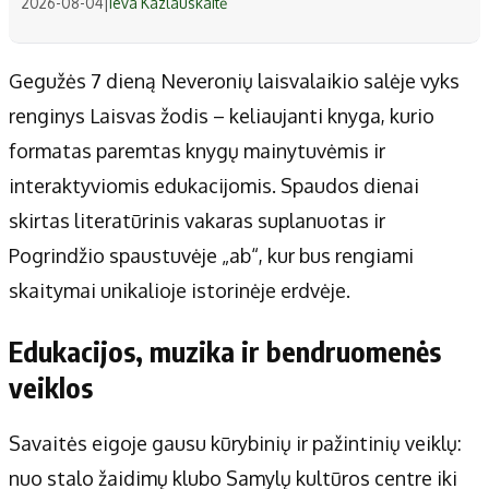
2026-08-04
|
Ieva Kazlauskaitė
Gegužės 7 dieną Neveronių laisvalaikio salėje vyks
renginys Laisvas žodis – keliaujanti knyga, kurio
formatas paremtas knygų mainytuvėmis ir
interaktyviomis edukacijomis. Spaudos dienai
skirtas literatūrinis vakaras suplanuotas ir
Pogrindžio spaustuvėje „ab“, kur bus rengiami
skaitymai unikalioje istorinėje erdvėje.
Edukacijos, muzika ir bendruomenės
veiklos
Savaitės eigoje gausu kūrybinių ir pažintinių veiklų:
nuo stalo žaidimų klubo Samylų kultūros centre iki