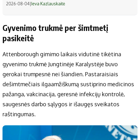
2026-08-04
|
Ieva Kazlauskaitė
Gyvenimo trukmė per šimtmetį
pasikeitė
Attenborough gimimo laikais vidutinė tikėtina
gyvenimo trukmė Jungtinėje Karalystėje buvo
gerokai trumpesnė nei šiandien. Pastaraisiais
dešimtmečiais ilgaamžiškumą sustiprino medicinos
pažanga, vakcinacija, geresnė infekcijų kontrolė,
saugesnės darbo sąlygos ir išaugęs sveikatos
raštingumas.