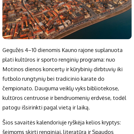
Gegužės 4–10 dienomis Kauno rajone suplanuota
plati kultūros ir sporto renginių programa: nuo
Motinos dienos koncertų ir kūrybinių dirbtuvių iki
futbolo rungtynių bei tradicinio karate do
čempionato. Dauguma veiklų vyks bibliotekose,
kultūros centruose ir bendruomenių erdvėse, todėl
patogu išsirinkti pagal vietą ir laiką.
Šios savaitės kalendoriuje ryškėja kelios kryptys:
šeimoms skirti renginiai, literatūra ir Spaudos