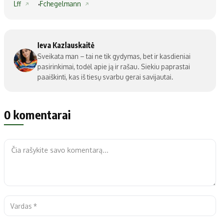
Lff
Fchegelmann
Ieva Kazlauskaitė
Sveikata man – tai ne tik gydymas, bet ir kasdieniai
pasirinkimai, todėl apie ją ir rašau. Siekiu paprastai
paaiškinti, kas iš tiesų svarbu gerai savijautai.
0 komentarai