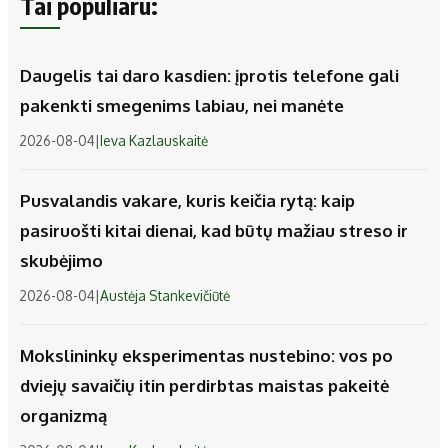
Tai populiaru:
Daugelis tai daro kasdien: įprotis telefone gali
pakenkti smegenims labiau, nei manėte
2026-08-04
|
Ieva Kazlauskaitė
Pusvalandis vakare, kuris keičia rytą: kaip
pasiruošti kitai dienai, kad būtų mažiau streso ir
skubėjimo
2026-08-04
|
Austėja Stankevičiūtė
Mokslininkų eksperimentas nustebino: vos po
dviejų savaičių itin perdirbtas maistas pakeitė
organizmą