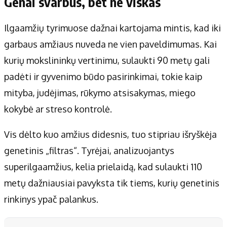
Genai svarbūs, bet ne viskas
Ilgaamžių tyrimuose dažnai kartojama mintis, kad iki
garbaus amžiaus nuveda ne vien paveldimumas. Kai
kurių mokslininkų vertinimu, sulaukti 90 metų gali
padėti ir gyvenimo būdo pasirinkimai, tokie kaip
mityba, judėjimas, rūkymo atsisakymas, miego
kokybė ar streso kontrolė.
Vis dėlto kuo amžius didesnis, tuo stipriau išryškėja
genetinis „filtras“. Tyrėjai, analizuojantys
superilgaamžius, kelia prielaidą, kad sulaukti 110
metų dažniausiai pavyksta tik tiems, kurių genetinis
rinkinys ypač palankus.