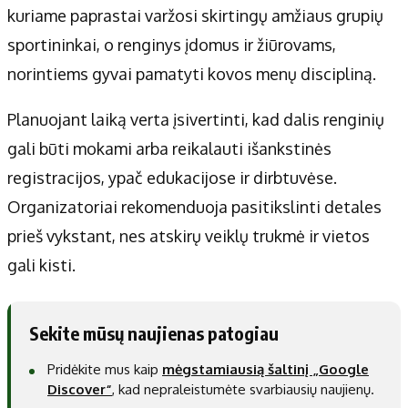
kuriame paprastai varžosi skirtingų amžiaus grupių
sportininkai, o renginys įdomus ir žiūrovams,
norintiems gyvai pamatyti kovos menų discipliną.
Planuojant laiką verta įsivertinti, kad dalis renginių
gali būti mokami arba reikalauti išankstinės
registracijos, ypač edukacijose ir dirbtuvėse.
Organizatoriai rekomenduoja pasitikslinti detales
prieš vykstant, nes atskirų veiklų trukmė ir vietos
gali kisti.
Sekite mūsų naujienas patogiau
Pridėkite mus kaip
mėgstamiausią šaltinį „Google
Discover“
, kad nepraleistumėte svarbiausių naujienų.