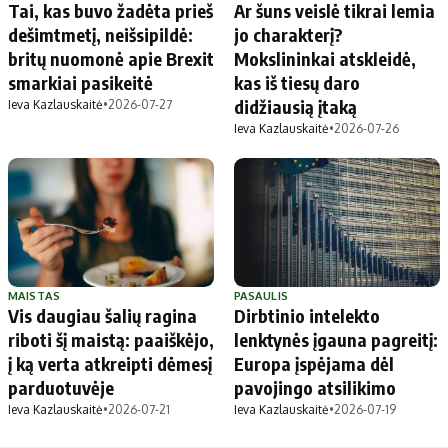
Tai, kas buvo žadėta prieš
Ar šuns veislė tikrai lemia
dešimtmetį, neišsipildė:
jo charakterį?
britų nuomonė apie Brexit
Mokslininkai atskleidė,
smarkiai pasikeitė
kas iš tiesų daro
didžiausią įtaką
Ieva Kazlauskaitė
•
2026-07-27
Ieva Kazlauskaitė
•
2026-07-26
MAISTAS
PASAULIS
Vis daugiau šalių ragina
Dirbtinio intelekto
riboti šį maistą: paaiškėjo,
lenktynės įgauna pagreitį:
į ką verta atkreipti dėmesį
Europa įspėjama dėl
parduotuvėje
pavojingo atsilikimo
Ieva Kazlauskaitė
•
2026-07-21
Ieva Kazlauskaitė
•
2026-07-19