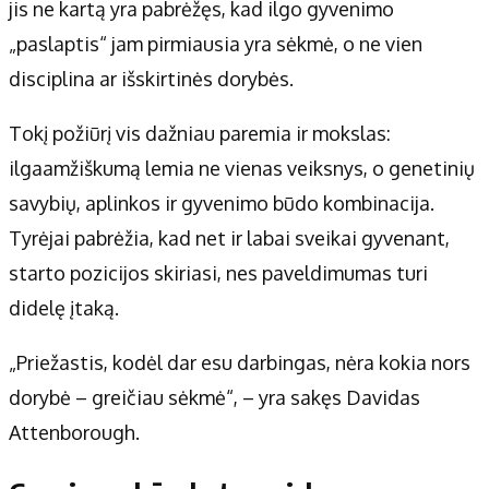
Apie mus
jis ne kartą yra pabrėžęs, kad ilgo gyvenimo
Autoriai
„paslaptis“ jam pirmiausia yra sėkmė, o ne vien
Kontaktai
disciplina ar išskirtinės dorybės.
Privatumo politika
Tokį požiūrį vis dažniau paremia ir mokslas:
Redakcijos politika
ilgaamžiškumą lemia ne vienas veiksnys, o genetinių
Receptai
savybių, aplinkos ir gyvenimo būdo kombinacija.
Tyrėjai pabrėžia, kad net ir labai sveikai gyvenant,
starto pozicijos skiriasi, nes paveldimumas turi
didelę įtaką.
„Priežastis, kodėl dar esu darbingas, nėra kokia nors
dorybė – greičiau sėkmė“, – yra sakęs Davidas
Attenborough.