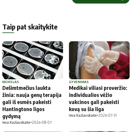
Taip pat skaitykite
MOKSLAS
GYVENIMAS
Dešimtmečius laukta
Medikai viliasi proveržio:
žinia: nauja genų terapija
individualios vėžio
gali iš esmės pakeisti
vakcinos gali pakeisti
Hantingtono ligos
kovą su šia liga
gydymą
Ieva Kazlauskaitė
•
2026-07-31
Ieva Kazlauskaitė
•
2026-08-07