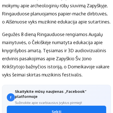
mokymų apie archeologinių rūbų siuvimą Zapyškyje.
Ringauduose planuojamos papier-mache dirbtuvės,
o Alšėnuose vyks muzikinė edukacija apie sutartines.
Gegužės 8 dieną Ringauduose rengiamos Augalų
mainytuvės, o Čekiškėje numatyta edukacija apie
knygrišybos amatą. Tęsiamas ir 3D audiovizualinis
erdvinis pasakojimas apie Zapyškio Šv. Jono
Krikštytojo bažnyčios istoriją, o Domeikavoje vakare
vyks šeimai skirtas muzikinis festivalis.
Skaitykite mūsų naujienas „Facebook“
platformoje
Sužinokite apie svarbiausius įvykius pirmieji!
Sekti