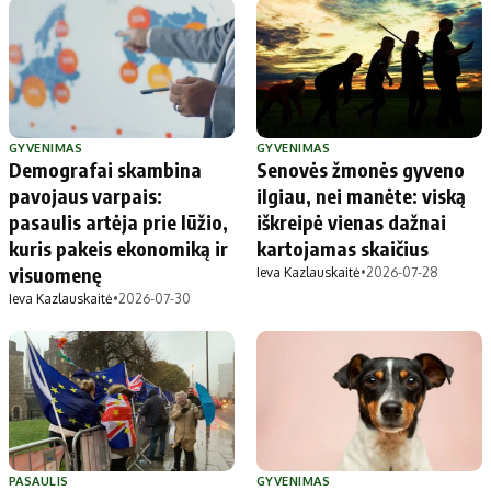
GYVENIMAS
GYVENIMAS
Demografai skambina
Senovės žmonės gyveno
pavojaus varpais:
ilgiau, nei manėte: viską
pasaulis artėja prie lūžio,
iškreipė vienas dažnai
kuris pakeis ekonomiką ir
kartojamas skaičius
visuomenę
Ieva Kazlauskaitė
•
2026-07-28
Ieva Kazlauskaitė
•
2026-07-30
PASAULIS
GYVENIMAS