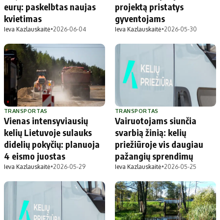
eurų: paskelbtas naujas
projektą pristatys
kvietimas
gyventojams
Ieva Kazlauskaitė
•
2026-06-04
Ieva Kazlauskaitė
•
2026-05-30
TRANSPORTAS
TRANSPORTAS
Vienas intensyviausių
Vairuotojams siunčia
kelių Lietuvoje sulauks
svarbią žinią: kelių
didelių pokyčių: planuoja
priežiūroje vis daugiau
4 eismo juostas
pažangių sprendimų
Ieva Kazlauskaitė
•
2026-05-29
Ieva Kazlauskaitė
•
2026-05-25