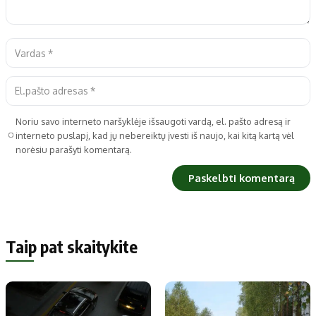
Noriu savo interneto naršyklėje išsaugoti vardą, el. pašto adresą ir
interneto puslapį, kad jų nebereiktų įvesti iš naujo, kai kitą kartą vėl
norėsiu parašyti komentarą.
Taip pat skaitykite