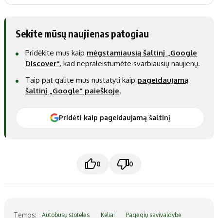
Sekite mūsų naujienas patogiau
Pridėkite mus kaip
mėgstamiausią šaltinį „Google
Discover“
, kad nepraleistumėte svarbiausių naujienų.
Taip pat galite mus nustatyti kaip
pageidaujamą
šaltinį „Google“ paieškoje
.
Pridėti kaip pageidaujamą šaltinį
0
0
Temos:
Autobusų stotelės
Keliai
Pagėgių savivaldybė