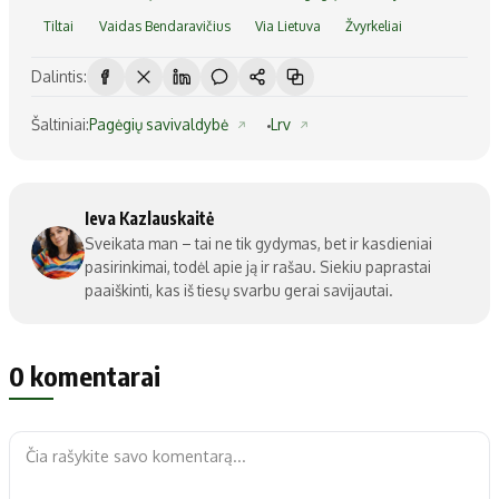
Tiltai
Vaidas Bendaravičius
Via Lietuva
Žvyrkeliai
Dalintis:
Šaltiniai:
Pagėgių savivaldybė
Lrv
Ieva Kazlauskaitė
Sveikata man – tai ne tik gydymas, bet ir kasdieniai
pasirinkimai, todėl apie ją ir rašau. Siekiu paprastai
paaiškinti, kas iš tiesų svarbu gerai savijautai.
0 komentarai