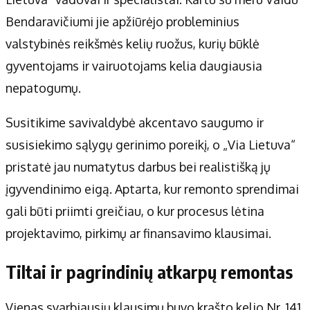
Apie mus
Bendaravičiumi jie apžiūrėjo probleminius
Autoriai
valstybinės reikšmės kelių ruožus, kurių būklė
Kontaktai
gyventojams ir vairuotojams kelia daugiausia
Privatumo politika
nepatogumų.
Redakcijos politika
Receptai
Susitikime savivaldybė akcentavo saugumo ir
susisiekimo sąlygų gerinimo poreikį, o „Via Lietuva“
pristatė jau numatytus darbus bei realistišką jų
įgyvendinimo eigą. Aptarta, kur remonto sprendimai
gali būti priimti greičiau, o kur procesus lėtina
projektavimo, pirkimų ar finansavimo klausimai.
Tiltai ir pagrindinių atkarpų remontas
Vienas svarbiausių klausimų buvo krašto kelio Nr. 141