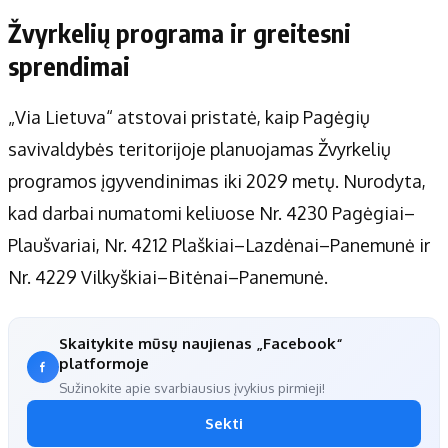
Žvyrkelių programa ir greitesni
sprendimai
„Via Lietuva“ atstovai pristatė, kaip Pagėgių
savivaldybės teritorijoje planuojamas Žvyrkelių
programos įgyvendinimas iki 2029 metų. Nurodyta,
kad darbai numatomi keliuose Nr. 4230 Pagėgiai–
Plaušvariai, Nr. 4212 Plaškiai–Lazdėnai–Panemunė ir
Nr. 4229 Vilkyškiai–Bitėnai–Panemunė.
Skaitykite mūsų naujienas „Facebook“
platformoje
Sužinokite apie svarbiausius įvykius pirmieji!
Sekti