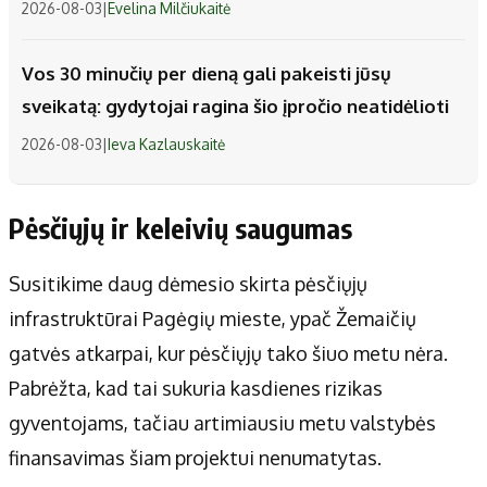
2026-08-03
|
Evelina Milčiukaitė
Vos 30 minučių per dieną gali pakeisti jūsų
sveikatą: gydytojai ragina šio įpročio neatidėlioti
2026-08-03
|
Ieva Kazlauskaitė
Pėsčiųjų ir keleivių saugumas
Susitikime daug dėmesio skirta pėsčiųjų
infrastruktūrai Pagėgių mieste, ypač Žemaičių
gatvės atkarpai, kur pėsčiųjų tako šiuo metu nėra.
Pabrėžta, kad tai sukuria kasdienes rizikas
gyventojams, tačiau artimiausiu metu valstybės
finansavimas šiam projektui nenumatytas.