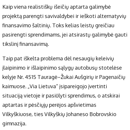
Kaip viena realistiškų išeičių aptarta galimybė
projektą parengti savivaldybei ir ieškoti alternatyvių
finansavimo šaltinių. Toks kelias leistų greičiau
pasirengti sprendimams, jei atsirastų galimybė gauti
tikslinį finansavimą.
Taip pat iškelta problema dėl nesaugių keleivių
įlaipinimo ir išlaipinimo sąlygų autobusų stotelėse
kelyje Nr. 4515 Tauragė–Žukai Aušgirių ir Pagenaičių
kaimuose. „Via Lietuva“ įsipareigojo įvertinti
situaciją vietoje ir pasiūlyti sprendimus, o atskirai
aptartas ir pėsčiųjų perėjos apšvietimas
Vilkyškiuose, ties Vilkyškių Johaneso Bobrovskio
gimnazija.