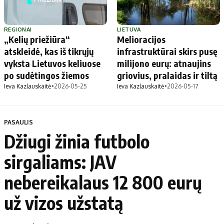
REGIONAI
LIETUVA
„Kelių priežiūra“
Melioracijos
atskleidė, kas iš tikrųjų
infrastruktūrai skirs pusę
vyksta Lietuvos keliuose
milijono eurų: atnaujins
po sudėtingos žiemos
griovius, pralaidas ir tiltą
Ieva Kazlauskaitė
•
2026-05-25
Ieva Kazlauskaitė
•
2026-05-17
PASAULIS
Džiugi žinia futbolo
sirgaliams: JAV
nebereikalaus 12 800 eurų
už vizos užstatą