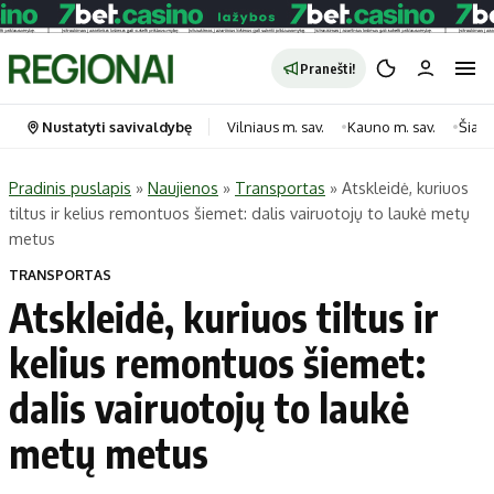
Pranešti!
Nustatyti savivaldybę
Vilniaus m. sav.
Kauno m. sav.
Šiauli
Pradinis puslapis
»
Naujienos
»
Transportas
»
Atskleidė, kuriuos
tiltus ir kelius remontuos šiemet: dalis vairuotojų to laukė metų
Portalas
Kategorijos
metus
Pradinis puslapis
Transportas
TRANSPORTAS
Savivaldybės
Gyvenimas
Atskleidė, kuriuos tiltus ir
Naujausi
Horoskopai
kelius remontuos šiemet:
Regionai
Laisvalaikis
dalis vairuotojų to laukė
Lietuva
Maistas
Pasaulis
Sveikata
metų metus
Politika
Technologijos