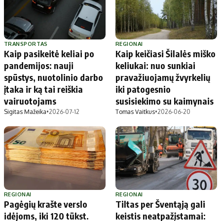
TRANSPORTAS
REGIONAI
Kaip pasikeitė keliai po
Kaip keičiasi Šilalės miško
pandemijos: nauji
keliukai: nuo sunkiai
spūstys, nuotolinio darbo
pravažiuojamų žvyrkelių
įtaka ir ką tai reiškia
iki patogesnio
vairuotojams
susisiekimo su kaimynais
Sigitas Mažeika
•
2026-07-12
Tomas Vaitkus
•
2026-06-20
REGIONAI
REGIONAI
Pagėgių krašte verslo
Tiltas per Šventąją gali
idėjoms, iki 120 tūkst.
keistis neatpažįstamai: