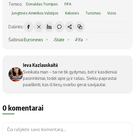
Temos:
Donaldas Trumpas
FIFA
Jungtinės Amerikos Valstijos
Kelionės
Turizmas
Vizos
Dalintis:
Šaltiniai:
Euronews
State
Fifa
Ieva Kazlauskaitė
Sveikata man – tai ne tik gydymas, bet ir kasdieniai
pasirinkimai, todėl apie ją ir rašau. Siekiu paprastai
paaiškinti, kas iš tiesų svarbu gerai savijautai.
0 komentarai