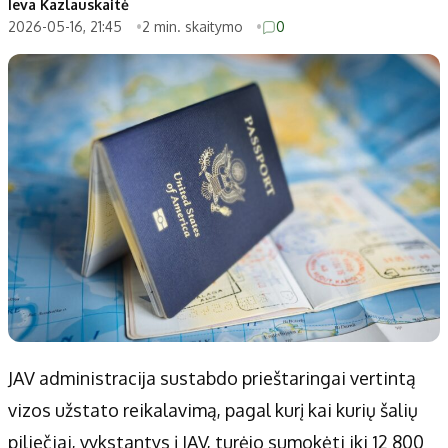
Ieva Kazlauskaitė
2026-05-16, 21:45
2 min. skaitymo
0
JAV administracija sustabdo prieštaringai vertintą
vizos užstato reikalavimą, pagal kurį kai kurių šalių
piliečiai, vykstantys į JAV, turėjo sumokėti iki 12 800