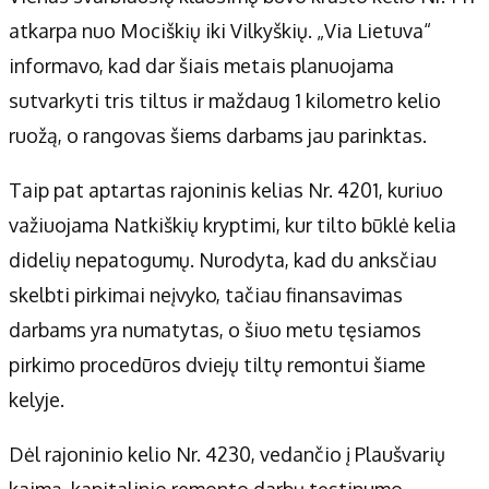
atkarpa nuo Mociškių iki Vilkyškių. „Via Lietuva“
informavo, kad dar šiais metais planuojama
sutvarkyti tris tiltus ir maždaug 1 kilometro kelio
ruožą, o rangovas šiems darbams jau parinktas.
Taip pat aptartas rajoninis kelias Nr. 4201, kuriuo
važiuojama Natkiškių kryptimi, kur tilto būklė kelia
didelių nepatogumų. Nurodyta, kad du anksčiau
skelbti pirkimai neįvyko, tačiau finansavimas
darbams yra numatytas, o šiuo metu tęsiamos
pirkimo procedūros dviejų tiltų remontui šiame
kelyje.
Dėl rajoninio kelio Nr. 4230, vedančio į Plaušvarių