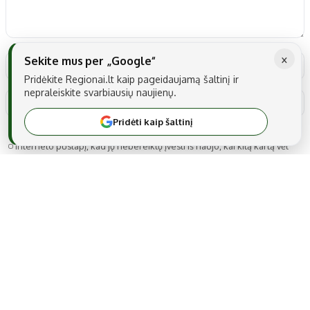
×
Sekite mus per „Google“
Pridėkite Regionai.lt kaip pageidaujamą šaltinį ir
nepraleiskite svarbiausių naujienų.
Pridėti kaip šaltinį
Noriu savo interneto naršyklėje išsaugoti vardą, el. pašto adresą ir
interneto puslapį, kad jų nebereiktų įvesti iš naujo, kai kitą kartą vėl
norėsiu parašyti komentarą.