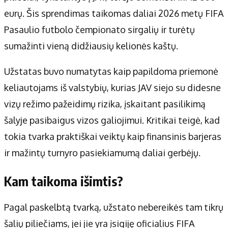
eurų. Šis sprendimas taikomas daliai 2026 metų FIFA
Pasaulio futbolo čempionato sirgalių ir turėtų
sumažinti vieną didžiausių kelionės kaštų.
Užstatas buvo numatytas kaip papildoma priemonė
keliautojams iš valstybių, kurias JAV siejo su didesne
vizų režimo pažeidimų rizika, įskaitant pasilikimą
šalyje pasibaigus vizos galiojimui. Kritikai teigė, kad
tokia tvarka praktiškai veiktų kaip finansinis barjeras
ir mažintų turnyro pasiekiamumą daliai gerbėjų.
Kam taikoma išimtis?
Pagal paskelbtą tvarką, užstato nebereikės tam tikrų
šalių piliečiams, jei jie yra įsigiję oficialius FIFA