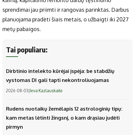
kaimą, kapitalinio remonto darbų tęstinumo
sprendimai jau priimti ir rangovas parinktas. Darbus
planuojama pradėti šiais metais, o užbaigti iki 2027
metų pabaigos.
Tai populiaru:
Dirbtinio intelekto kūrėjai įspėja: be stabdžių
vystomas DI gali tapti nekontroliuojamas
2026-08-03
|
Ieva Kazlauskaitė
Rudens nuotaikų žemėlapis 12 astrologinių tipų:
kam metas lėtinti žingsnį, o kam drąsiau judėti
pirmyn