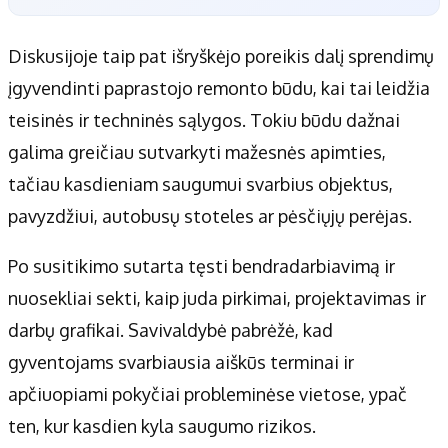
Diskusijoje taip pat išryškėjo poreikis dalį sprendimų
įgyvendinti paprastojo remonto būdu, kai tai leidžia
teisinės ir techninės sąlygos. Tokiu būdu dažnai
galima greičiau sutvarkyti mažesnės apimties,
tačiau kasdieniam saugumui svarbius objektus,
pavyzdžiui, autobusų stoteles ar pėsčiųjų perėjas.
Po susitikimo sutarta tęsti bendradarbiavimą ir
nuosekliai sekti, kaip juda pirkimai, projektavimas ir
darbų grafikai. Savivaldybė pabrėžė, kad
gyventojams svarbiausia aiškūs terminai ir
apčiuopiami pokyčiai probleminėse vietose, ypač
ten, kur kasdien kyla saugumo rizikos.