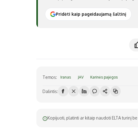
Pridėti kaip pageidaujamą šaltinį
Temos:
Iranas
JAV
Karinės pajėgos
Dalintis:
Kopijuoti, platinti ar kitaip naudoti ELTA turinį 