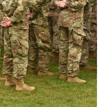
Marijampolės
Prienų rajono
s
ienos