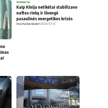
SVEIKATA
Kaip Kinija netikėtai stabilizavo
naftos rinką ir išvengė
pasaulinės energetikos krizės
Ieva Kazlauskaitė
•
2026-07-13
ino
kinas
iai