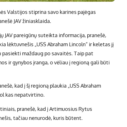
nės Valstijos stiprina savo karines pajėgas
nešė JAV žiniasklaida.
 JAV pareigūnų suteikta informacija, pranešė,
aukia lėktuvnešis „USS Abraham Lincoln“ ir keletas jį
ėtų pasiekti maždaug po savaitės. Taip pat
 ir gynybos įranga, o vėliau į regioną gali būti
ranešė, kad į šį regioną plaukia „USS Abraham
ol kas nepatvirtino.
niais, pranešė, kad į Artimuosius Rytus
ešis, tačiau nenurodė, kuris būtent.