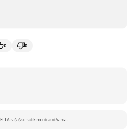
0
0
be ELTA raštiško sutikimo draudžiama.