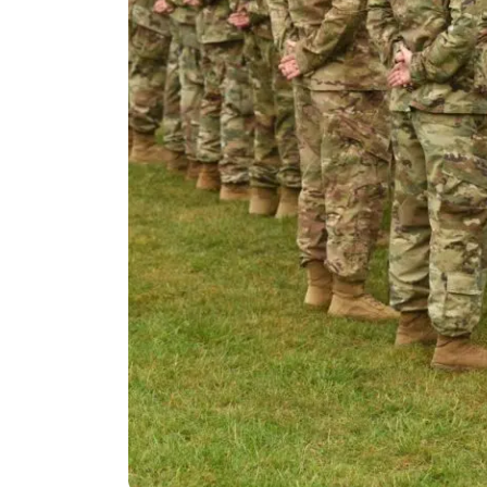
Politika
Technologijos
Patarimai
Indėlių palūkano
Dirbtinis intelektas
Dienos naujienos
Gineso rekordai
Ekonomikos nauj