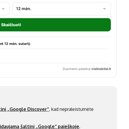
inį „Google Discover“
, kad nepraleistumėte
idaujamą šaltinį „Google“ paieškoje
.