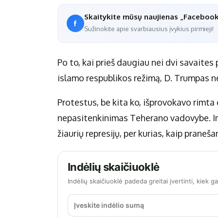
Skaitykite mūsų naujienas „Faceboo
Sužinokite apie svarbiausius įvykius pirmieji!
Po to, kai prieš daugiau nei dvi savaites 
islamo respublikos režimą, D. Trumpas ne 
Protestus, be kita ko, išprovokavo rimta 
nepasitenkinimas Teherano vadovybe. I
žiaurių represijų, per kurias, kaip prane