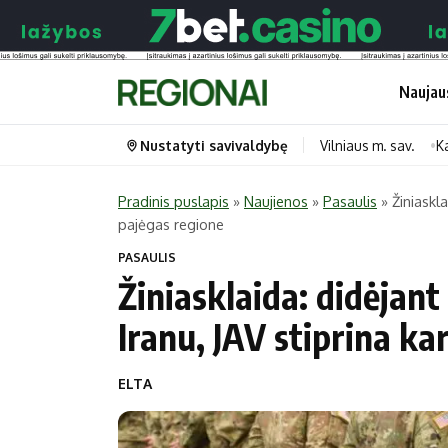
Naujau
Nustatyti savivaldybę
Vilniaus m. sav.
K
Pradinis puslapis
»
Naujienos
»
Pasaulis
»
Žiniaskl
pajėgas regione
Portalas
Kategorijos
PASAULIS
Pradinis puslapis
Transportas
Žiniasklaida: didėjan
Savivaldybės
Gyvenimas
Iranu, JAV stiprina ka
Naujausi
Horoskopai
Regionai
Laisvalaikis
ELTA
Lietuva
Maistas
Pasaulis
Sveikata