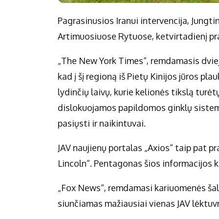
Pagrasinusios Iranui intervencija, Jungti
Artimuosiuose Rytuose, ketvirtadienį pra
„The New York Times“, remdamasis dviejų
kad į šį regioną iš Pietų Kinijos jūros pl
lydinčių laivų, kurie kelionės tikslą tur
dislokuojamos papildomos ginklų sistemos
pasiųsti ir naikintuvai.
JAV naujienų portalas „Axios“ taip pat p
Lincoln“. Pentagonas šios informacijos k
„Fox News“, remdamasi kariuomenės šalti
siunčiamas mažiausiai vienas JAV lėktuvn