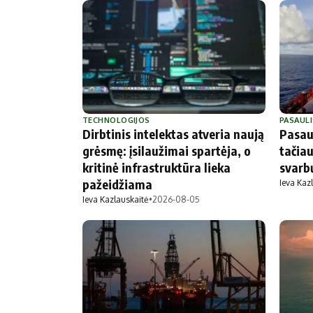
TECHNOLOGIJOS
PASAULI
Dirbtinis intelektas atveria naują
Pasaul
grėsmę: įsilaužimai spartėja, o
tačiau
kritinė infrastruktūra lieka
svarb
pažeidžiama
Ieva Kaz
Ieva Kazlauskaitė
•
2026-08-05