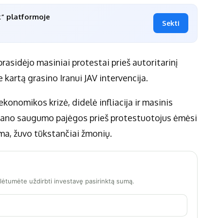
k“ platformoje
Sekti
prasidėjo masiniai protestai prieš autoritarinį
kartą grasino Iranui JAV intervencija.
ekonomikos krizė, didelė infliacija ir masinis
rano saugumo pajėgos prieš protestuotojus ėmėsi
šama, žuvo tūkstančiai žmonių.