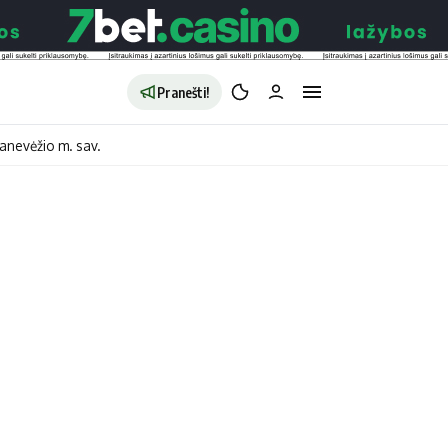
Pranešti!
anevėžio m. sav.
aldybės
Redakcija
Apie mus
o
Autoriai
no
Kontaktai
jono
Privatumo politika
ono
Redakcijos politika
sto
Receptai