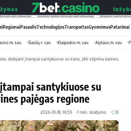
si
Regionai
Pasaulis
Technologijos
Transportas
Gyvenimas
Patarimai
auno m. sav.
Šiaulių r. sav.
Klaipėdos m. sav.
Alytaus m. sav.
P
aida: didėjant įtampai santykiuose su Iranu, JAV stiprina karines
Didžiosios savivaldybės
Kitos saviv
Vilniaus miesto
Druskininkų
t įtampai santykiuose su
Kauno miesto
Utenos rajon
rines pajėgas regione
Klaipėdos miesto
Jonavos rajo
Panevėžio miesto
Vilkaviškio ra
2026-01-18, 14:55
1 min. skaitymo
0
Šiaulių miesto
Tauragės raj
Alytaus miesto
Palangos mie