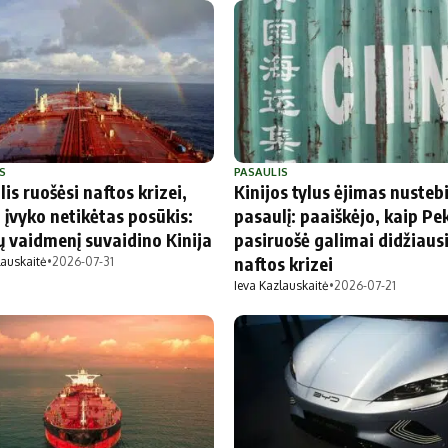
S
PASAULIS
is ruošėsi naftos krizei,
Kinijos tylus ėjimas nusteb
 įvyko netikėtas posūkis:
pasaulį: paaiškėjo, kaip Pe
ų vaidmenį suvaidino Kinija
pasiruošė galimai didžiaus
naftos krizei
lauskaitė
•
2026-07-31
Ieva Kazlauskaitė
•
2026-07-21