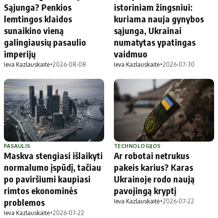
Sąjunga? Penkios
istoriniam žingsniui:
lemtingos klaidos
kuriama nauja gynybos
sunaikino vieną
sąjunga, Ukrainai
galingiausių pasaulio
numatytas ypatingas
imperijų
vaidmuo
Ieva Kazlauskaitė
•
2026-08-08
Ieva Kazlauskaitė
•
2026-07-30
PASAULIS
TECHNOLOGIJOS
Maskva stengiasi išlaikyti
Ar robotai netrukus
normalumo įspūdį, tačiau
pakeis karius? Karas
po paviršiumi kaupiasi
Ukrainoje rodo naują
rimtos ekonominės
pavojingą kryptį
problemos
Ieva Kazlauskaitė
•
2026-07-22
Ieva Kazlauskaitė
•
2026-07-22