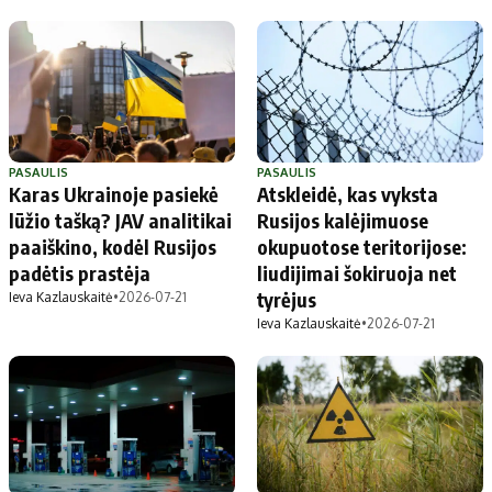
PASAULIS
PASAULIS
Karas Ukrainoje pasiekė
Atskleidė, kas vyksta
lūžio tašką? JAV analitikai
Rusijos kalėjimuose
paaiškino, kodėl Rusijos
okupuotose teritorijose:
padėtis prastėja
liudijimai šokiruoja net
tyrėjus
Ieva Kazlauskaitė
•
2026-07-21
Ieva Kazlauskaitė
•
2026-07-21