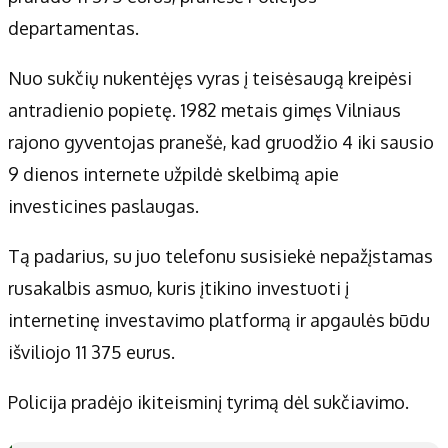
departamentas.
Nuo sukčių nukentėjęs vyras į teisėsaugą kreipėsi
antradienio popietę. 1982 metais gimęs Vilniaus
rajono gyventojas pranešė, kad gruodžio 4 iki sausio
9 dienos internete užpildė skelbimą apie
investicines paslaugas.
Tą padarius, su juo telefonu susisiekė nepažįstamas
rusakalbis asmuo, kuris įtikino investuoti į
internetinę investavimo platformą ir apgaulės būdu
išviliojo 11 375 eurus.
Policija pradėjo ikiteisminį tyrimą dėl sukčiavimo.