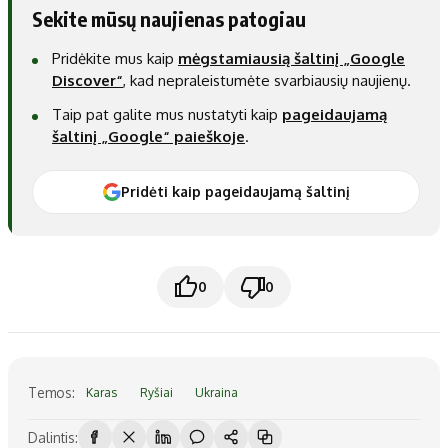
Sekite mūsų naujienas patogiau
Pridėkite mus kaip
mėgstamiausią šaltinį „Google
Discover“
, kad nepraleistumėte svarbiausių naujienų.
Taip pat galite mus nustatyti kaip
pageidaujamą
šaltinį „Google“ paieškoje
.
Pridėti kaip pageidaujamą šaltinį
0
0
Temos:
Karas
Ryšiai
Ukraina
Dalintis: