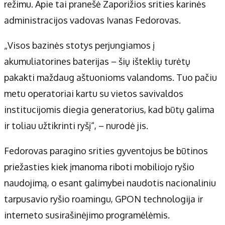
Apie mus
režimu. Apie tai pranešė Zaporižios srities karinės
Autoriai
administracijos vadovas Ivanas Fedorovas.
Kontaktai
„Visos bazinės stotys perjungiamos į
Privatumo politika
akumuliatorines baterijas – šių išteklių turėtų
Redakcijos politika
pakakti maždaug aštuonioms valandoms. Tuo pačiu
Receptai
metu operatoriai kartu su vietos savivaldos
institucijomis diegia generatorius, kad būtų galima
ir toliau užtikrinti ryšį“, – nurodė jis.
Fedorovas paragino srities gyventojus be būtinos
priežasties kiek įmanoma riboti mobiliojo ryšio
naudojimą, o esant galimybei naudotis nacionaliniu
tarpusavio ryšio roamingu, GPON technologija ir
interneto susirašinėjimo programėlėmis.