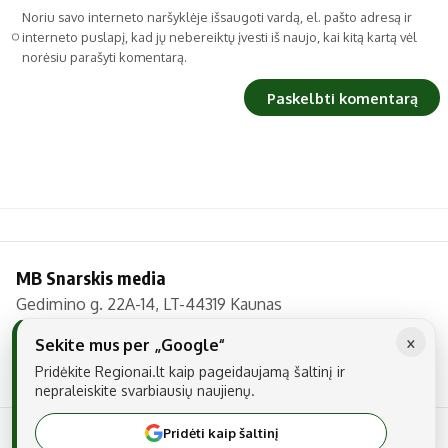
Noriu savo interneto naršyklėje išsaugoti vardą, el. pašto adresą ir
interneto puslapį, kad jų nebereiktų įvesti iš naujo, kai kitą kartą vėl
norėsiu parašyti komentarą.
MB Snarskis media
Gedimino g. 22A-14, LT-44319 Kaunas
Tel.: +370 606 17737
×
Sekite mus per „Google“
El. paštas:
info@regionai.lt
Pridėkite Regionai.lt kaip pageidaujamą šaltinį ir
nepraleiskite svarbiausių naujienų.
Pridėti kaip šaltinį
© 2026 Visos teisės saugomos. Kopijuoti be raštiško sutikimo yra