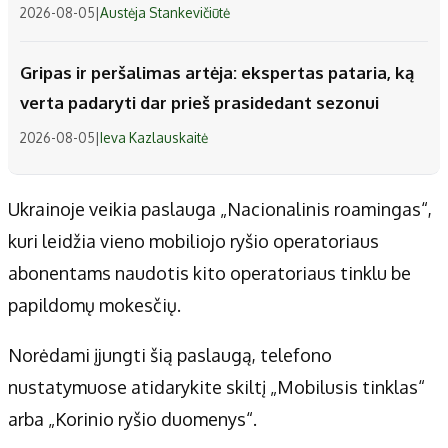
2026-08-05
|
Austėja Stankevičiūtė
Gripas ir peršalimas artėja: ekspertas pataria, ką
verta padaryti dar prieš prasidedant sezonui
2026-08-05
|
Ieva Kazlauskaitė
Ukrainoje veikia paslauga „Nacionalinis roamingas“,
kuri leidžia vieno mobiliojo ryšio operatoriaus
abonentams naudotis kito operatoriaus tinklu be
papildomų mokesčių.
Norėdami įjungti šią paslaugą, telefono
nustatymuose atidarykite skiltį „Mobilusis tinklas“
arba „Korinio ryšio duomenys“.