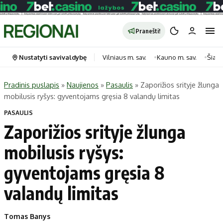
Pranešti!
Nustatyti savivaldybę
Vilniaus m. sav.
Kauno m. sav.
Šiauli
Pradinis puslapis
»
Naujienos
»
Pasaulis
»
Zaporižios srityje žlunga
mobilusis ryšys: gyventojams gręsia 8 valandų limitas
Portalas
Kategorijos
PASAULIS
Pradinis puslapis
Transportas
Zaporižios srityje žlunga
Savivaldybės
Gyvenimas
mobilusis ryšys:
Naujausi
Horoskopai
Regionai
Laisvalaikis
gyventojams gręsia 8
Lietuva
Maistas
valandų limitas
Pasaulis
Sveikata
Politika
Technologijos
Tomas Banys