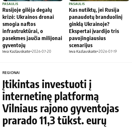
PASAULIS
PASAULIS
Rusijoje gilėja degalų
Kas nutiktų, jei Rusija
krizė: Ukrainos dronai
panaudotų branduolinį
smogia naftos
ginklą Ukrainoje?
infrastruktūrai, o
Ekspertai įvardijo tris
pasekmes jaučia milijonai
pavojingiausius
gyventojų
scenarijus
Ieva Kazlauskaitė
•
2026-07-20
Ieva Kazlauskaitė
•
2026-07-19
REGIONAI
Įtikintas investuoti į
internetinę platformą
Vilniaus rajono gyventojas
prarado 11,3 tūkst. eurų