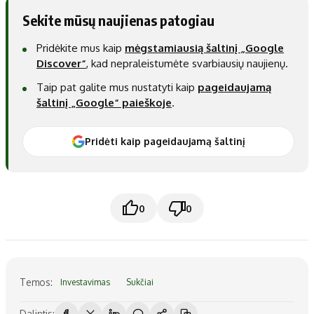
Sekite mūsų naujienas patogiau
Pridėkite mus kaip
mėgstamiausią šaltinį „Google
Discover“
, kad nepraleistumėte svarbiausių naujienų.
Taip pat galite mus nustatyti kaip
pageidaujamą
šaltinį „Google“ paieškoje
.
Pridėti kaip pageidaujamą šaltinį
0
0
Temos:
Investavimas
Sukčiai
Dalintis: