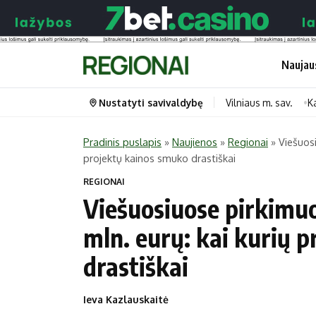
Naujau
Nustatyti savivaldybę
Vilniaus m. sav.
K
Pradinis puslapis
»
Naujienos
»
Regionai
»
Viešuosi
projektų kainos smuko drastiškai
Portalas
Kategorijos
REGIONAI
Pradinis puslapis
Transportas
Viešuosiuose pirkimu
Savivaldybės
Gyvenimas
mln. eurų: kai kurių 
Naujausi
Horoskopai
drastiškai
Regionai
Laisvalaikis
Lietuva
Maistas
Ieva Kazlauskaitė
Pasaulis
Sveikata