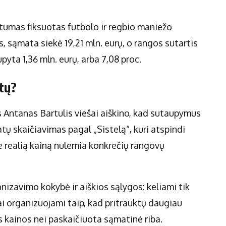
rtumas fiksuotas futbolo ir regbio maniežo
, sąmata siekė 19,21 mln. eurų, o rangos sutartis
pyta 1,36 mln. eurų, arba 7,08 proc.
tų?
s Antanas Bartulis viešai aiškino, kad sutaupymus
tų skaičiavimas pagal „Sistelą“, kuri atspindi
se realią kainą nulemia konkrečių rangovų
nizavimo kokybė ir aiškios sąlygos: keliami tik
mai organizuojami taip, kad pritrauktų daugiau
ės kainos nei paskaičiuota sąmatinė riba.