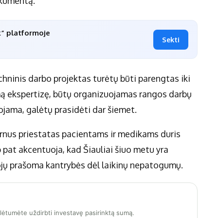
okumentą.
k“ platformoje
Sekti
hninis darbo projektas turėtų būti parengtas iki
mą ekspertizę, būtų organizuojamas rangos darbų
ojama, galėtų prasidėti dar šiemet.
ernus priestatas pacientams ir medikams duris
pat akcentuoja, kad Šiauliai šiuo metu yra
ojų prašoma kantrybės dėl laikinų nepatogumų.