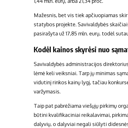
1,44 mln. eurų, arba 21,34 proc.
Mažesnis, bet vis tiek apčiuopiamas ski
statybos projekte. Savivaldybės skaičiais
pasirašyta už 17,85 mln. eurų, todėl sutau
Kodėl kainos skyrėsi nuo sąma
Savivaldybės administracijos direktoriu
lėmė keli veiksniai. Tarp jų minimas sąma
vidutinį rinkos kainų lygį, tačiau konkur
varžymasis.
Taip pat pabrėžiama viešųjų pirkimų orga
būtini kvalifikaciniai reikalavimai, pirki
dalyvių, o dalyviai negali siūlyti didesn