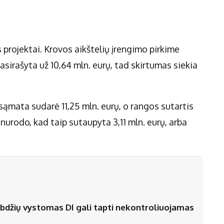
s projektai. Krovos aikštelių įrengimo pirkime
asirašyta už 10,64 mln. eurų, tad skirtumas siekia
ąmata sudarė 11,25 mln. eurų, o rangos sutartis
 nurodo, kad taip sutaupyta 3,11 mln. eurų, arba
stabdžių vystomas DI gali tapti nekontroliuojamas