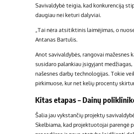
Savivaldybė teigia, kad konkurenciją stip
daugiau nei keturi dalyviai.
„Tai nėra atsitiktinis laimėjimas, o nuos
Antanas Bartulis.
Anot savivaldybės, rangovai mažesnes kain
susidaro palankiau įsigyjant medžiagas,
našesnes darbų technologijas. Tokie vei
pirkimuose, kur net kelių procentų skirtu
Kitas etapas – Dainų poliklini
Šalia jau vykstančių projektų savivaldybė
Skelbiama, kad projektuotojai parengė pr