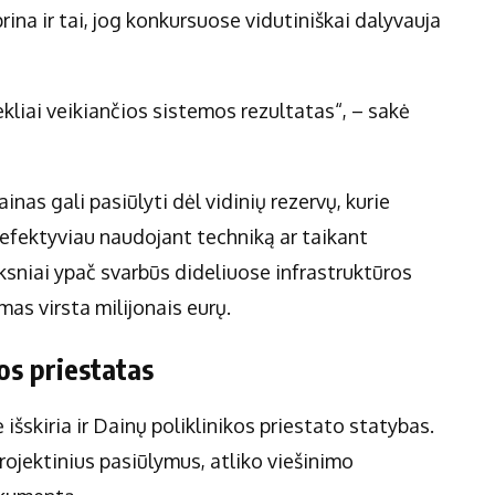
rina ir tai, jog konkursuose vidutiniškai dalyvauja
ekliai veikiančios sistemos rezultatas“, – sakė
as gali pasiūlyti dėl vidinių rezervų, kurie
 efektyviau naudojant techniką ar taikant
ksniai ypač svarbūs dideliuose infrastruktūros
mas virsta milijonais eurų.
kos priestatas
 išskiria ir Dainų poliklinikos priestato statybas.
ojektinius pasiūlymus, atliko viešinimo