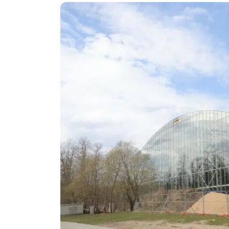
Politika
Technologijos
Patarimai
Indėlių palūkano
Dirbtinis intelektas
Dienos naujienos
Gineso rekordai
Ekonomikos nauj