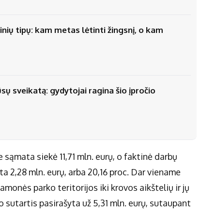
nių tipų: kam metas lėtinti žingsnį, o kam
ūsų sveikatą: gydytojai ragina šio įpročio
sąmata siekė 11,71 mln. eurų, o faktinė darbų
ta 2,28 mln. eurų, arba 20,16 proc. Dar viename
monės parko teritorijos iki krovos aikštelių ir jų
 o sutartis pasirašyta už 5,31 mln. eurų, sutaupant