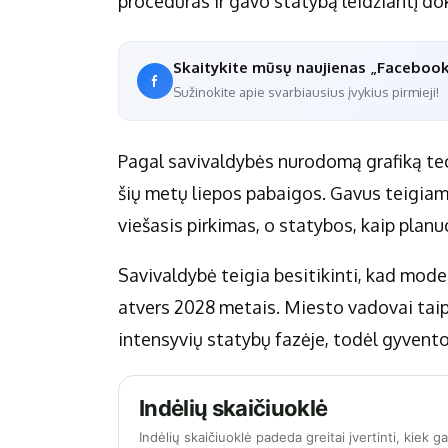
procedūras ir gavo statybą leidžiantį d
Skaitykite mūsų naujienas „Faceboo
Sužinokite apie svarbiausius įvykius pirmieji!
Pagal savivaldybės nurodomą grafiką tec
šių metų liepos pabaigos. Gavus teigia
viešasis pirkimas, o statybos, kaip planu
Savivaldybė teigia besitikinti, kad mod
atvers 2028 metais. Miesto vadovai taip 
intensyvių statybų fazėje, todėl gyvent