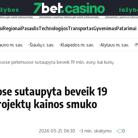
si
Regionai
Pasaulis
Technologijos
Transportas
Gyvenimas
Patarimai
auno m. sav.
Šiaulių r. sav.
Klaipėdos m. sav.
Alytaus m. sav.
P
uose pirkimuose sutaupyta beveik 19 mln. eurų: kai kurių
Didžiosios savivaldybės
Kitos saviv
Vilniaus miesto
Druskininkų
ose sutaupyta beveik 19
Kauno miesto
Utenos rajon
projektų kainos smuko
Klaipėdos miesto
Jonavos rajo
Panevėžio miesto
Vilkaviškio ra
Šiaulių miesto
Tauragės raj
2026-05-21, 06:30
3 min. skaitymo
0
Alytaus miesto
Palangos mie