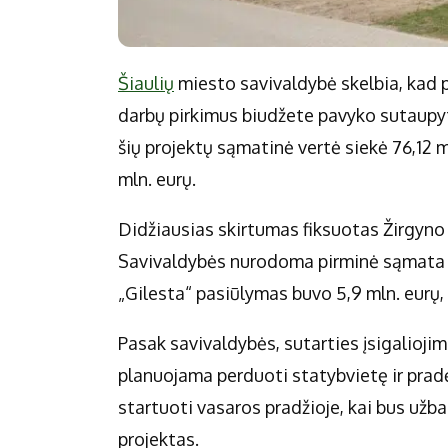
Šiaulių
miesto savivaldybė skelbia, kad p
darbų pirkimus biudžete pavyko sutaupyt
šių projektų sąmatinė vertė siekė 76,12 m
mln. eurų.
Didžiausias skirtumas fiksuotas Žirgyno
Savivaldybės nurodoma pirminė sąmata s
„Gilesta“ pasiūlymas buvo 5,9 mln. eurų,
Pasak savivaldybės, sutarties įsigalioj
planuojama perduoti statybvietę ir prad
startuoti vasaros pradžioje, kai bus užb
projektas.