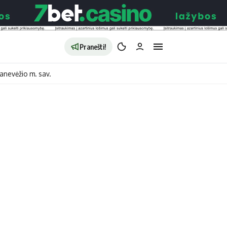
Pranešti!
anevėžio m. sav.
aldybės
Redakcija
Apie mus
o
Autoriai
no
Kontaktai
jono
Privatumo politika
ono
Redakcijos politika
sto
Receptai