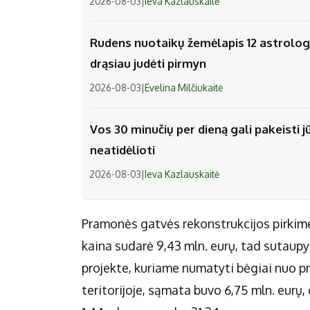
2026-08-03
|
Ieva Kazlauskaitė
Rudens nuotaikų žemėlapis 12 astrologi
drąsiau judėti pirmyn
2026-08-03
|
Evelina Milčiukaitė
Vos 30 minučių per dieną gali pakeisti j
neatidėlioti
2026-08-03
|
Ieva Kazlauskaitė
Pramonės gatvės rekonstrukcijos pirkime 
kaina sudarė 9,43 mln. eurų, tad sutaupy
projekte, kuriame numatyti bėgiai nuo pra
teritorijoje, sąmata buvo 6,75 mln. eurų,