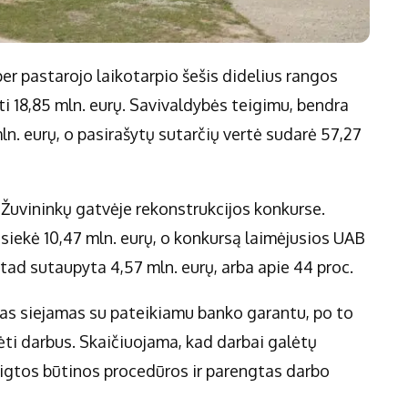
er pastarojo laikotarpio šešis didelius rangos
i 18,85 mln. eurų. Savivaldybės teigimu, bendra
ln. eurų, o pasirašytų sutarčių vertė sudarė 57,27
 Žuvininkų gatvėje rekonstrukcijos konkurse.
iekė 10,47 mln. eurų, o konkursą laimėjusios UAB
 tad sutaupyta 4,57 mln. eurų, arba apie 44 proc.
imas siejamas su pateikiamu banko garantu, po to
ėti darbus. Skaičiuojama, kad darbai galėtų
aigtos būtinos procedūros ir parengtas darbo