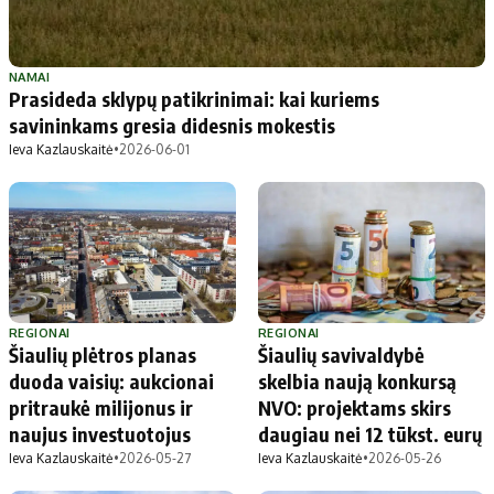
NAMAI
Prasideda sklypų patikrinimai: kai kuriems
savininkams gresia didesnis mokestis
Ieva Kazlauskaitė
•
2026-06-01
REGIONAI
REGIONAI
Šiaulių plėtros planas
Šiaulių savivaldybė
duoda vaisių: aukcionai
skelbia naują konkursą
pritraukė milijonus ir
NVO: projektams skirs
naujus investuotojus
daugiau nei 12 tūkst. eurų
Ieva Kazlauskaitė
•
2026-05-27
Ieva Kazlauskaitė
•
2026-05-26