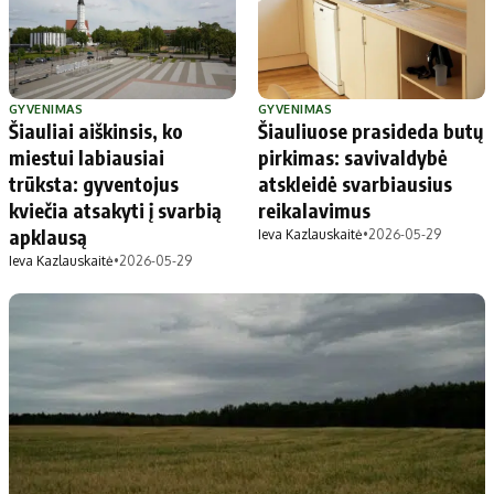
Apie mus
Autoriai
Kontaktai
Privatumo politika
GYVENIMAS
GYVENIMAS
Šiauliai aiškinsis, ko
Šiauliuose prasideda butų
Redakcijos politika
miestui labiausiai
pirkimas: savivaldybė
Receptai
trūksta: gyventojus
atskleidė svarbiausius
kviečia atsakyti į svarbią
reikalavimus
apklausą
Ieva Kazlauskaitė
•
2026-05-29
Ieva Kazlauskaitė
•
2026-05-29