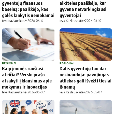
gyventojų finansuos
aikšteles paaiškėjo, kur
baseiną: paaiškėjo, kas
gyvena netvarkingiausi
galės lankytis nemokamai
gyventojai
Ieva Kazlauskaitė
•
2026-05-17
Ieva Kazlauskaitė
•
2026-05-10
REGIONAI
REGIONAI
Kaip įmonės ruošiasi
Dalis gyventojų tuo dar
ateičiai? Verslo prašo
nesinaudoja: pavojingas
atsakyti į klausimus apie
atliekas gali išvežti tiesiai
mokymus ir inovacijas
iš namų
Ieva Kazlauskaitė
•
2026-05-09
Ieva Kazlauskaitė
•
2026-05-07