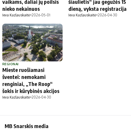
vaikams, daliai jų poilsis
šiaulietis“ jau gegužės 15
nieko nekainuos
dieną, vyksta registracija
Ieva Kazlauskaitė
•
2026-05-01
Ieva Kazlauskaitė
•
2026-04-30
REGIONAI
Mieste ruošiamasi
šventei: nemokami
renginiai, „The Roop“
šokis ir kūrybinės akcijos
Ieva Kazlauskaitė
•
2026-04-30
MB Snarskis media