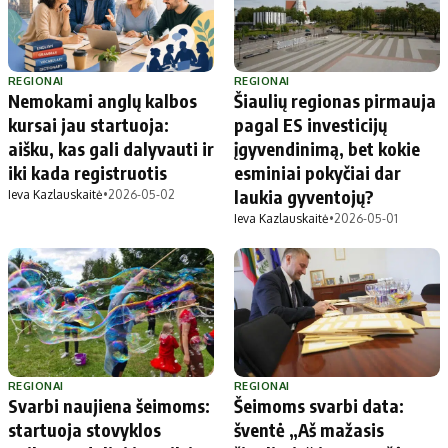
REGIONAI
REGIONAI
Nemokami anglų kalbos
Šiaulių regionas pirmauja
kursai jau startuoja:
pagal ES investicijų
aišku, kas gali dalyvauti ir
įgyvendinimą, bet kokie
iki kada registruotis
esminiai pokyčiai dar
laukia gyventojų?
Ieva Kazlauskaitė
•
2026-05-02
Ieva Kazlauskaitė
•
2026-05-01
REGIONAI
REGIONAI
Svarbi naujiena šeimoms:
Šeimoms svarbi data:
startuoja stovyklos
šventė „Aš mažasis