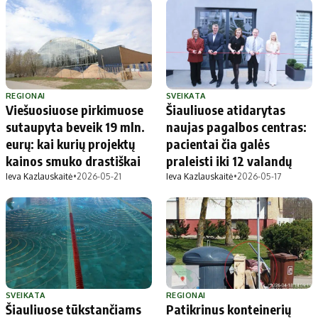
REGIONAI
SVEIKATA
Viešuosiuose pirkimuose
Šiauliuose atidarytas
sutaupyta beveik 19 mln.
naujas pagalbos centras:
eurų: kai kurių projektų
pacientai čia galės
kainos smuko drastiškai
praleisti iki 12 valandų
Ieva Kazlauskaitė
•
2026-05-21
Ieva Kazlauskaitė
•
2026-05-17
SVEIKATA
REGIONAI
Šiauliuose tūkstančiams
Patikrinus konteinerių