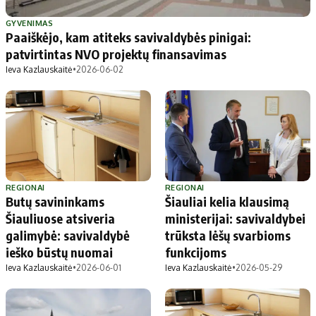
Patarimai
Indėlių palūkanos
Dirbtinis intelektas
Dienos naujienos
GYVENIMAS
Paaiškėjo, kam atiteks savivaldybės pinigai:
Gineso rekordai
Ekonomikos naujienos
patvirtintas NVO projektų finansavimas
Ieva Kazlauskaitė
•
2026-06-02
Didžiosios savivaldybės
Kitos savivaldybės
Vilniaus miesto
Druskininkų
Kauno miesto
Utenos rajono
Klaipėdos miesto
Jonavos rajono
Panevėžio miesto
Vilkaviškio rajono
REGIONAI
REGIONAI
Butų savininkams
Šiauliai kelia klausimą
Šiaulių miesto
Tauragės rajono
Šiauliuose atsiveria
ministerijai: savivaldybei
Alytaus miesto
Palangos miesto
galimybė: savivaldybė
trūksta lėšų svarbioms
Marijampolės
Prienų rajono
ieško būstų nuomai
funkcijoms
Ieva Kazlauskaitė
•
2026-06-01
Ieva Kazlauskaitė
•
2026-05-29
Redakcija