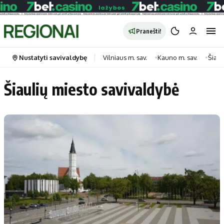
Pranešti!
Nustatyti savivaldybę
Vilniaus m. sav.
Kauno m. sav.
Šiauli
Šiaulių miesto savivaldybė
Portalas
Kategorijos
Pradinis puslapis
Transportas
Savivaldybės
Gyvenimas
Naujausi
Horoskopai
Regionai
Laisvalaikis
Lietuva
Maistas
Pasaulis
Sveikata
Politika
Technologijos