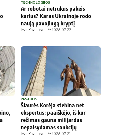
TECHNOLOGIJOS
Ar robotai netrukus pakeis
po
karius? Karas Ukrainoje rodo
naują pavojingą kryptį
Ieva Kazlauskaitė
•
2026-07-22
PASAULIS
Šiaurės Korėja stebina net
kino,
ekspertus: paaiškėjo, iš kur
ra
režimas gauna milijardus
nepaisydamas sankcijų
Ieva Kazlauskaitė
•
2026-07-21