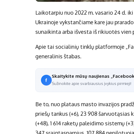
Laikotarpiu nuo 2022 m. vasario 24 d. ik
Ukrainoje vykstančiame kare jau prarado 
sunaikinta arba išvesta iš rikiuotės vien 
Apie tai socialinių tinklų platformoje „
generalinis štabas.
Skaitykite mūsų naujienas „Faceboo
Sužinokite apie svarbiausius įvykius pirmieji!
Be to, nuo plataus masto invazijos prad
priešų tankus (+6), 23 908 šarvuotąsias k
(+48), 1 614 raketų paleidimo sistemų (+3
347 sraigtasparnius, 107 884 nepilotuoja