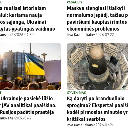
S
PASAULIS
a ruošiasi istoriniam
Maskva stengiasi išlaikyti
niui: kuriama nauja
normalumo įspūdį, tačiau 
os sąjunga, Ukrainai
paviršiumi kaupiasi rimtos
ytas ypatingas vaidmuo
ekonominės problemos
lauskaitė
•
2026-07-30
Ieva Kazlauskaitė
•
2026-07-22
S
GYVENIMAS
 Ukrainoje pasiekė lūžio
Ką daryti po branduolinio
 JAV analitikai paaiškino,
sprogimo? Ekspertai paaiš
Rusijos padėtis prastėja
kodėl pirmosios minutės y
kritiškai svarbios
lauskaitė
•
2026-07-21
Ieva Kazlauskaitė
•
2026-07-21