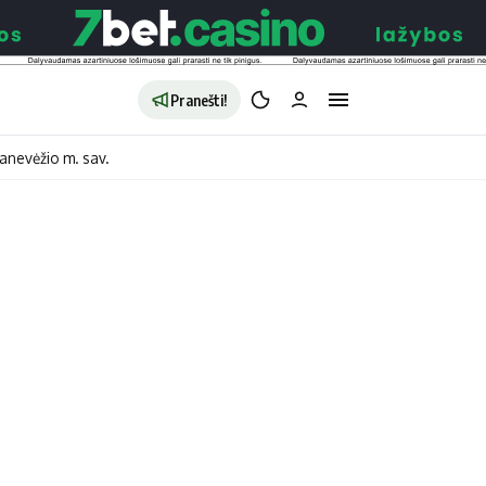
Pranešti!
anevėžio m. sav.
aldybės
Redakcija
Apie mus
o
Autoriai
no
Kontaktai
jono
Privatumo politika
ono
Redakcijos politika
sto
Receptai