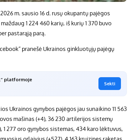
i 2026 m. sausio 16 d. rusų okupantų pajėgos
maždaug 1 224 460 karių, iš kurių 1 370 buvo
per pastarąją parą.
Facebook“ pranešė Ukrainos ginkluotųjų pajėgų
k“ platformoje
Sekti
žios Ukrainos gynybos pajėgos jau sunaikino 11 563
ovos mašinas (+4), 36 230 artilerijos sistemų
), 1 277 oro gynybos sistemas, 434 karo lėktuvus,
muosius orlaivius (+527), 4 163 kruizines raketas,