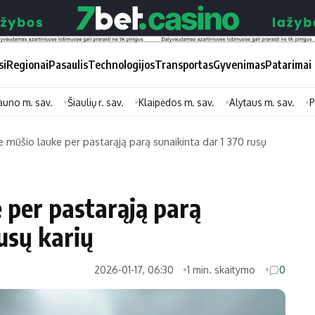
si
Regionai
Pasaulis
Technologijos
Transportas
Gyvenimas
Patarimai
auno m. sav.
Šiaulių r. sav.
Klaipėdos m. sav.
Alytaus m. sav.
P
e mūšio lauke per pastarąją parą sunaikinta dar 1 370 rusų
Didžiosios savivaldybės
Kitos saviv
Vilniaus miesto
Druskininkų
 per pastarąją parą
Kauno miesto
Utenos rajon
usų karių
Klaipėdos miesto
Jonavos rajo
Panevėžio miesto
Vilkaviškio ra
2026-01-17, 06:30
1 min. skaitymo
0
Šiaulių miesto
Tauragės raj
Alytaus miesto
Palangos mie