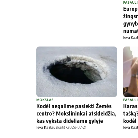
PASAULI
Europ
žings
gynyb
numat
Ieva Kaz
MOKSLAS
PASAULI
Kodėl negalime pasiekti Žemės
Karas
centro? Mokslininkai atskleidžia,
tašką?
kas vyksta dideliame gylyje
kodėl 
Ieva Kazlauskaitė
•
2026-07-21
Ieva Kaz