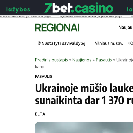
Naujau
Nustatyti savivaldybę
Vilniaus m. sav.
K
Pradinis puslapis
»
Naujienos
»
Pasaulis
»
Ukrainoj
karių
Portalas
Kategorijos
PASAULIS
Pradinis puslapis
Transportas
Ukrainoje mūšio lauke
Savivaldybės
Gyvenimas
sunaikinta dar 1 370 r
Naujausi
Horoskopai
Regionai
Laisvalaikis
ELTA
Lietuva
Maistas
Pasaulis
Sveikata