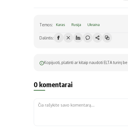
Temos:
Karas
Rusija
Ukraina
Dalintis:
Kopijuoti, platinti ar kitaip naudoti ELTA turinį 
0 komentarai