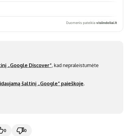
inį „Google Discover“
, kad nepraleistumėte
idaujamą šaltinį „Google“ paieškoje
.
0
0