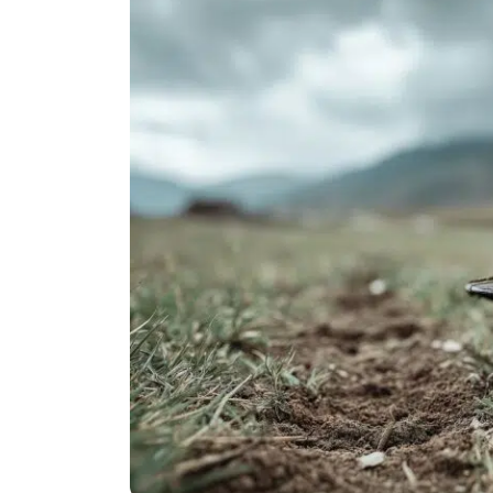
Politika
Technologijos
Patarimai
Indėlių palūkano
Dirbtinis intelektas
Dienos naujienos
Gineso rekordai
Ekonomikos nauj