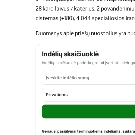
28 karo laivus / katerius, 2 povandeniniu
cisternas (+180), 4 044 specialiosios įra
Duomenys apie priešų nuostolius yra nuo