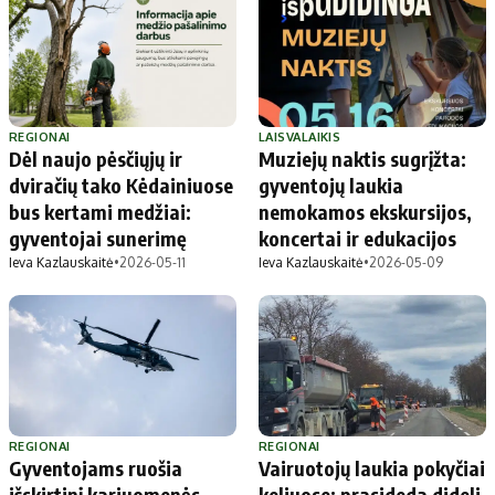
REGIONAI
LAISVALAIKIS
Dėl naujo pėsčiųjų ir
Muziejų naktis sugrįžta:
dviračių tako Kėdainiuose
gyventojų laukia
bus kertami medžiai:
nemokamos ekskursijos,
gyventojai sunerimę
koncertai ir edukacijos
Ieva Kazlauskaitė
•
2026-05-11
Ieva Kazlauskaitė
•
2026-05-09
REGIONAI
REGIONAI
Gyventojams ruošia
Vairuotojų laukia pokyčiai
išskirtinį kariuomenės
keliuose: prasideda dideli