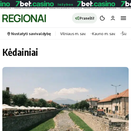
Pranešti!
Nustatyti savivaldybę
Vilniaus m. sav.
Kauno m. sav.
Šiauli
Kėdainiai
Portalas
Kategorijos
Pradinis puslapis
Transportas
Savivaldybės
Gyvenimas
Naujausi
Horoskopai
Regionai
Laisvalaikis
Lietuva
Maistas
Pasaulis
Sveikata
Politika
Technologijos