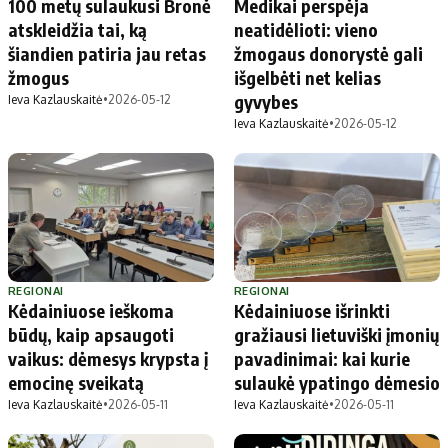
100 metų sulaukusi Bronė
Medikai perspėja
atskleidžia tai, ką
neatidėlioti: vieno
šiandien patiria jau retas
žmogaus donorystė gali
žmogus
išgelbėti net kelias
gyvybes
Ieva Kazlauskaitė
•
2026-05-12
Ieva Kazlauskaitė
•
2026-05-12
REGIONAI
REGIONAI
Kėdainiuose ieškoma
Kėdainiuose išrinkti
būdų, kaip apsaugoti
gražiausi lietuviški įmonių
vaikus: dėmesys krypsta į
pavadinimai: kai kurie
emocinę sveikatą
sulaukė ypatingo dėmesio
Ieva Kazlauskaitė
•
2026-05-11
Ieva Kazlauskaitė
•
2026-05-11