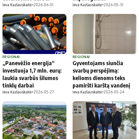
Ieva Kazlauskaitė
•
2026-06-01
Ieva Kazlauskaitė
•
2026-05-31
REGIONAI
REGIONAI
„Panevėžio energija“
Gyventojams siunčia
investuoja 1,7 mln. eurų:
svarbų perspėjimą:
laukia svarbūs šilumos
kelioms dienoms teks
tinklų darbai
pamiršti karštą vandenį
Ieva Kazlauskaitė
•
2026-05-27
Ieva Kazlauskaitė
•
2026-05-24