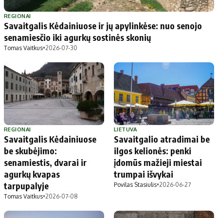
Patarimai
Indėlių palūkanos
Dirbtinis intelektas
Dienos naujienos
REGIONAI
Savaitgalis Kėdainiuose ir jų apylinkėse: nuo senojo
Gineso rekordai
Ekonomikos naujienos
senamiesčio iki agurkų sostinės skonių
Tomas Vaitkus
•
2026-07-30
Didžiosios savivaldybės
Kitos savivaldybės
Vilniaus miesto
Druskininkų
Kauno miesto
Utenos rajono
Klaipėdos miesto
Jonavos rajono
Panevėžio miesto
Vilkaviškio rajono
REGIONAI
LIETUVA
Savaitgalis Kėdainiuose
Savaitgalio atradimai be
Šiaulių miesto
Tauragės rajono
be skubėjimo:
ilgos kelionės: penki
Alytaus miesto
Palangos miesto
senamiestis, dvarai ir
įdomūs mažieji miestai
Marijampolės
Prienų rajono
agurkų kvapas
trumpai išvykai
tarpupalyje
Povilas Stasiulis
•
2026-06-27
Tomas Vaitkus
•
2026-07-08
Redakcija