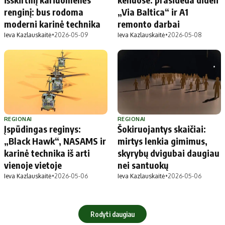
renginį: bus rodoma
„Via Baltica“ ir A1
moderni karinė technika
remonto darbai
Ieva Kazlauskaitė
•
2026-05-09
Ieva Kazlauskaitė
•
2026-05-08
REGIONAI
REGIONAI
Įspūdingas reginys:
Šokiruojantys skaičiai:
„Black Hawk“, NASAMS ir
mirtys lenkia gimimus,
karinė technika iš arti
skyrybų dvigubai daugiau
vienoje vietoje
nei santuokų
Ieva Kazlauskaitė
•
2026-05-06
Ieva Kazlauskaitė
•
2026-05-06
Rodyti daugiau