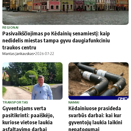
REGIONAI
Pasivaikščiojimas po Kėdainių senamiestį: kaip
nedidelis miestas tampa gyvu daugiafunkciniu
traukos centru
Mantas Jankauskas
•
2026-07-22
TRANSPORTAS
NAMAI
Gyventojams verta
Kėdainiuose prasideda
pasitikrinti: paaiškėjo,
svarbūs darbai: kai kur
kuriose vietose laukia
gyventojų laukia laikini
asfaltavimo darbai
nepatogumai