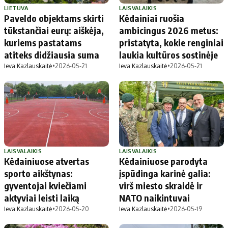
LIETUVA
LAISVALAIKIS
Paveldo objektams skirti
Kėdainiai ruošia
tūkstančiai eurų: aiškėja,
ambicingus 2026 metus:
kuriems pastatams
pristatyta, kokie renginiai
atiteks didžiausia suma
laukia kultūros sostinėje
Ieva Kazlauskaitė
•
2026-05-21
Ieva Kazlauskaitė
•
2026-05-21
LAISVALAIKIS
LAISVALAIKIS
Kėdainiuose atvertas
Kėdainiuose parodyta
sporto aikštynas:
įspūdinga karinė galia:
gyventojai kviečiami
virš miesto skraidė ir
aktyviai leisti laiką
NATO naikintuvai
Ieva Kazlauskaitė
•
2026-05-20
Ieva Kazlauskaitė
•
2026-05-19