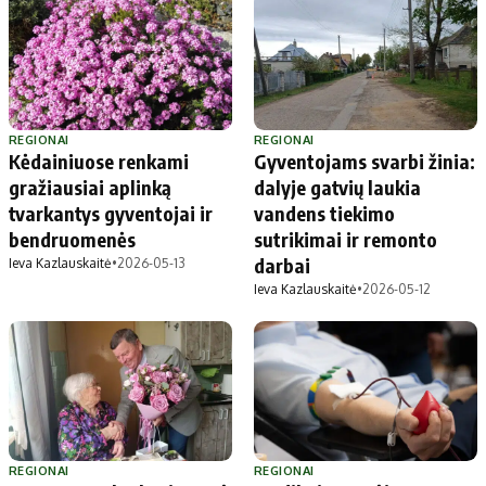
REGIONAI
REGIONAI
Kėdainiuose renkami
Gyventojams svarbi žinia:
gražiausiai aplinką
dalyje gatvių laukia
tvarkantys gyventojai ir
vandens tiekimo
bendruomenės
sutrikimai ir remonto
darbai
Ieva Kazlauskaitė
•
2026-05-13
Ieva Kazlauskaitė
•
2026-05-12
REGIONAI
REGIONAI