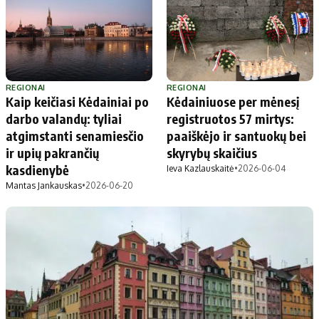
Apie mus
Autoriai
Kontaktai
Privatumo politika
REGIONAI
REGIONAI
Redakcijos politika
Kaip keičiasi Kėdainiai po
Kėdainiuose per mėnesį
Receptai
darbo valandų: tyliai
registruotos 57 mirtys:
atgimstanti senamiesčio
paaiškėjo ir santuokų bei
ir upių pakrančių
skyrybų skaičius
kasdienybė
Ieva Kazlauskaitė
•
2026-06-04
Mantas Jankauskas
•
2026-06-20