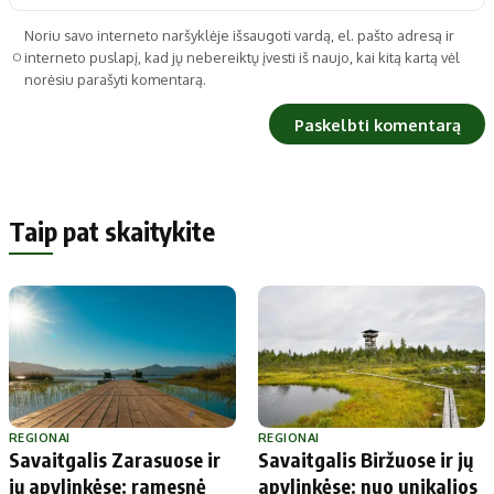
Noriu savo interneto naršyklėje išsaugoti vardą, el. pašto adresą ir
interneto puslapį, kad jų nebereiktų įvesti iš naujo, kai kitą kartą vėl
norėsiu parašyti komentarą.
Taip pat skaitykite
REGIONAI
REGIONAI
Savaitgalis Zarasuose ir
Savaitgalis Biržuose ir jų
jų apylinkėse: ramesnė
apylinkėse: nuo unikalios