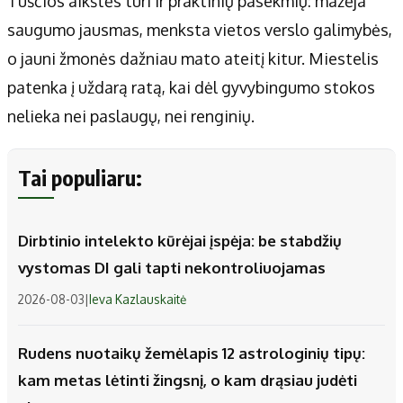
Tuščios aikštės turi ir praktinių pasekmių: mažėja
saugumo jausmas, menksta vietos verslo galimybės,
o jauni žmonės dažniau mato ateitį kitur. Miestelis
patenka į uždarą ratą, kai dėl gyvybingumo stokos
nelieka nei paslaugų, nei renginių.
Tai populiaru:
Dirbtinio intelekto kūrėjai įspėja: be stabdžių
vystomas DI gali tapti nekontroliuojamas
2026-08-03
|
Ieva Kazlauskaitė
Rudens nuotaikų žemėlapis 12 astrologinių tipų:
kam metas lėtinti žingsnį, o kam drąsiau judėti