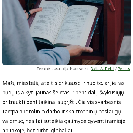
Teminė iliustracija. Nuotrauka:
Dalia Al-Refai
/
Pexels
.
Mažų miestelių ateitis priklauso ir nuo to, ar jie ras
būdų išlaikyti jaunas šeimas ir bent dalį išvykusiųjų
pritraukti bent laikinai sugrįžti. Čia vis svarbesnis
tampa nuotolinio darbo ir skaitmeninių paslaugų
vaidmuo, nes tai suteikia galimybę gyventi ramioje
aplinkoje, bet dirbti globaliai.