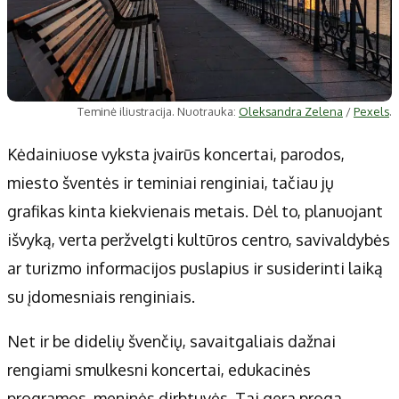
Teminė iliustracija. Nuotrauka:
Oleksandra Zelena
/
Pexels
.
Kėdainiuose vyksta įvairūs koncertai, parodos,
miesto šventės ir teminiai renginiai, tačiau jų
grafikas kinta kiekvienais metais. Dėl to, planuojant
išvyką, verta peržvelgti kultūros centro, savivaldybės
ar turizmo informacijos puslapius ir susiderinti laiką
su įdomesniais renginiais.
Net ir be didelių švenčių, savaitgaliais dažnai
rengiami smulkesni koncertai, edukacinės
programos, meninės dirbtuvės. Tai gera proga