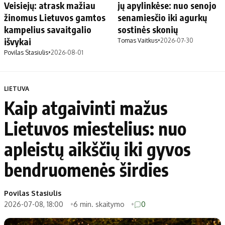
Veisiejų: atrask mažiau
jų apylinkėse: nuo senojo
žinomus Lietuvos gamtos
senamiesčio iki agurkų
kampelius savaitgalio
sostinės skonių
išvykai
Tomas Vaitkus
•
2026-07-30
Povilas Stasiulis
•
2026-08-01
LIETUVA
Kaip atgaivinti mažus
Lietuvos miestelius: nuo
apleistų aikščių iki gyvos
bendruomenės širdies
Povilas Stasiulis
2026-07-08, 18:00
6 min. skaitymo
0