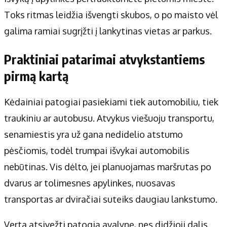
Toks ritmas leidžia išvengti skubos, o po maisto vėl
galima ramiai sugrįžti į lankytinas vietas ar parkus.
Praktiniai patarimai atvykstantiems
pirmą kartą
Kėdainiai patogiai pasiekiami tiek automobiliu, tiek
traukiniu ar autobusu. Atvykus viešuoju transportu,
senamiestis yra už gana nedidelio atstumo
pėsčiomis, todėl trumpai išvykai automobilis
nebūtinas. Vis dėlto, jei planuojamas maršrutas po
dvarus ar tolimesnes apylinkes, nuosavas
transportas ar dviračiai suteiks daugiau lankstumo.
Verta atsivežti patogią avalynę, nes didžioji dalis