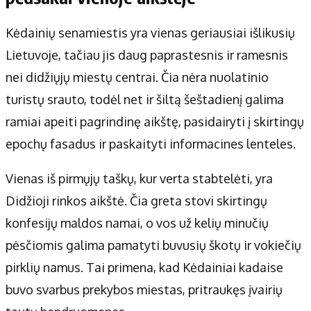
Kėdainių senamiestis yra vienas geriausiai išlikusių
Lietuvoje, tačiau jis daug paprastesnis ir ramesnis
nei didžiųjų miestų centrai. Čia nėra nuolatinio
turistų srauto, todėl net ir šiltą šeštadienį galima
ramiai apeiti pagrindinę aikštę, pasidairyti į skirtingų
epochų fasadus ir paskaityti informacines lenteles.
Vienas iš pirmųjų taškų, kur verta stabtelėti, yra
Didžioji rinkos aikštė. Čia greta stovi skirtingų
konfesijų maldos namai, o vos už kelių minučių
pėsčiomis galima pamatyti buvusių škotų ir vokiečių
pirklių namus. Tai primena, kad Kėdainiai kadaise
buvo svarbus prekybos miestas, pritraukęs įvairių