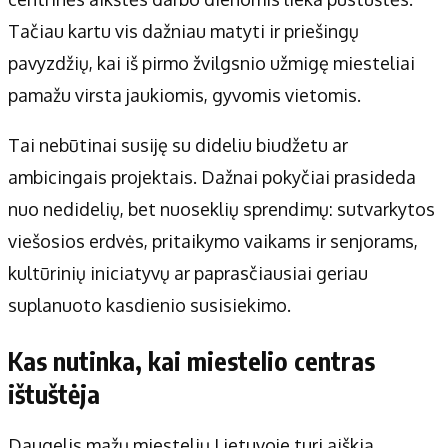
Tačiau kartu vis dažniau matyti ir priešingų
pavyzdžių, kai iš pirmo žvilgsnio užmigę miesteliai
pamažu virsta jaukiomis, gyvomis vietomis.
Tai nebūtinai susiję su dideliu biudžetu ar
ambicingais projektais. Dažnai pokyčiai prasideda
nuo nedidelių, bet nuoseklių sprendimų: sutvarkytos
viešosios erdvės, pritaikymo vaikams ir senjorams,
kultūrinių iniciatyvų ar paprasčiausiai geriau
suplanuoto kasdienio susisiekimo.
Kas nutinka, kai miestelio centras
ištuštėja
Daugelis mažų miestelių Lietuvoje turi aiškią