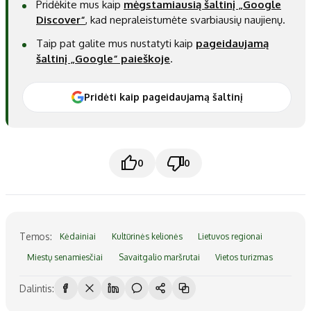
Pridėkite mus kaip
mėgstamiausią šaltinį „Google
Discover“
, kad nepraleistumėte svarbiausių naujienų.
Taip pat galite mus nustatyti kaip
pageidaujamą
šaltinį „Google“ paieškoje
.
Pridėti kaip pageidaujamą šaltinį
0
0
Temos:
Kėdainiai
Kultūrinės kelionės
Lietuvos regionai
Miestų senamiesčiai
Savaitgalio maršrutai
Vietos turizmas
Dalintis: