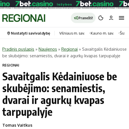
Pranešti!
Nustatyti savivaldybę
Vilniaus m. sav.
Kauno m. sav.
Šiauli
Pradinis puslapis
»
Naujienos
»
Regionai
»
Savaitgalis Kėdainiuose
be skubėjimo: senamiestis, dvarai ir agurkų kvapas tarpupalyje
Portalas
Kategorijos
REGIONAI
Pradinis puslapis
Transportas
Savaitgalis Kėdainiuose be
Savivaldybės
Gyvenimas
skubėjimo: senamiestis,
Naujausi
Horoskopai
Regionai
Laisvalaikis
dvarai ir agurkų kvapas
Lietuva
Maistas
tarpupalyje
Pasaulis
Sveikata
Politika
Technologijos
Tomas Vaitkus