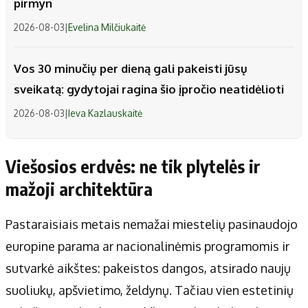
pirmyn
2026-08-03
|
Evelina Milčiukaitė
Vos 30 minučių per dieną gali pakeisti jūsų
sveikatą: gydytojai ragina šio įpročio neatidėlioti
2026-08-03
|
Ieva Kazlauskaitė
Viešosios erdvės: ne tik plytelės ir
mažoji architektūra
Pastaraisiais metais nemažai miestelių pasinaudojo
europine parama ar nacionalinėmis programomis ir
sutvarkė aikštes: pakeistos dangos, atsirado naujų
suoliukų, apšvietimo, želdynų. Tačiau vien estetinių