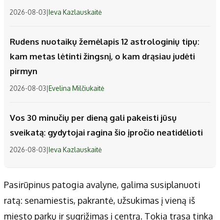
2026-08-03
|
Ieva Kazlauskaitė
Rudens nuotaikų žemėlapis 12 astrologinių tipų:
kam metas lėtinti žingsnį, o kam drąsiau judėti
pirmyn
2026-08-03
|
Evelina Milčiukaitė
Vos 30 minučių per dieną gali pakeisti jūsų
sveikatą: gydytojai ragina šio įpročio neatidėlioti
2026-08-03
|
Ieva Kazlauskaitė
Pasirūpinus patogia avalyne, galima susiplanuoti
ratą: senamiestis, pakrantė, užsukimas į vieną iš
miesto parkų ir sugrįžimas į centrą. Tokia trasa tinka