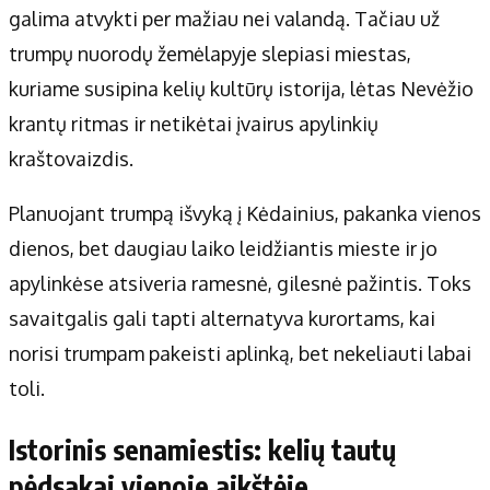
Apie mus
galima atvykti per mažiau nei valandą. Tačiau už
Autoriai
trumpų nuorodų žemėlapyje slepiasi miestas,
Kontaktai
kuriame susipina kelių kultūrų istorija, lėtas Nevėžio
Privatumo politika
krantų ritmas ir netikėtai įvairus apylinkių
Redakcijos politika
kraštovaizdis.
Receptai
Planuojant trumpą išvyką į Kėdainius, pakanka vienos
dienos, bet daugiau laiko leidžiantis mieste ir jo
apylinkėse atsiveria ramesnė, gilesnė pažintis. Toks
savaitgalis gali tapti alternatyva kurortams, kai
norisi trumpam pakeisti aplinką, bet nekeliauti labai
toli.
Istorinis senamiestis: kelių tautų
pėdsakai vienoje aikštėje