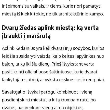
ir šeimoms su vaikais, ir tiems, kurie nori pamatyti
miestą iš kiek kitokio, ne tik architektūrinio kampo.
Dvarų žiedas aplink miestą: ką verta
įtraukti į maršrutą
Aplink Kėdainius yra keli dvarai ir jų sodybos, kurios
leidžia susidaryti vaizdą, kaip keitėsi apylinkės nuo
bajorų laikų iki šių dienų. Prieš išvykstant verta
pasitikrinti oficialiuose šaltiniuose, kurie dvarai
lankytojams atviri, ar vyksta ekskursijos ir renginiai.
Savaitgalio išvykai patogu kombinuoti: vieną
pusdienį skirti miestui, o kitą trumpam ratui po
dvarus, pasirenkant vieną ar du objektus,