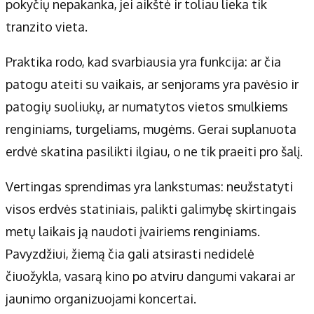
pokyčių nepakanka, jei aikštė ir toliau lieka tik
tranzito vieta.
Praktika rodo, kad svarbiausia yra funkcija: ar čia
patogu ateiti su vaikais, ar senjorams yra pavėsio ir
patogių suoliukų, ar numatytos vietos smulkiems
renginiams, turgeliams, mugėms. Gerai suplanuota
erdvė skatina pasilikti ilgiau, o ne tik praeiti pro šalį.
Vertingas sprendimas yra lankstumas: neužstatyti
visos erdvės statiniais, palikti galimybę skirtingais
metų laikais ją naudoti įvairiems renginiams.
Pavyzdžiui, žiemą čia gali atsirasti nedidelė
čiuožykla, vasarą kino po atviru dangumi vakarai ar
jaunimo organizuojami koncertai.