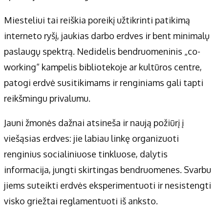
Miesteliui tai reiškia poreikį užtikrinti patikimą
interneto ryšį, jaukias darbo erdves ir bent minimalų
paslaugų spektrą. Nedidelis bendruomeninis „co-
working“ kampelis bibliotekoje ar kultūros centre,
patogi erdvė susitikimams ir renginiams gali tapti
reikšmingu privalumu.
Jauni žmonės dažnai atsineša ir naują požiūrį į
viešąsias erdves: jie labiau linkę organizuoti
renginius socialiniuose tinkluose, dalytis
informacija, jungti skirtingas bendruomenes. Svarbu
jiems suteikti erdvės eksperimentuoti ir nesistengti
visko griežtai reglamentuoti iš anksto.