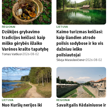
REGIONAI
LIETUVA
Dzūkijos grybavimo
Kaimo turizmas keičiasi:
tradicijos keičiasi: kaip
kaip šiandien atrodo
miško gėrybės išlaiko
poilsis sodybose ir ko vis
Varėnos krašto tapatybę
dažniau ieško
poilsiautojai
Tomas Vaitkus
•
2026-08-02
Silvija Masiulevičienė
•
2026-08-02
LIETUVA
REGIONAI
Nuo Kuršių nerijos iki
Savaitgalis Kėdainiuose ir