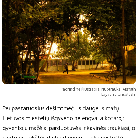
Pagrindinė iliustracija. Nuotrauka: Aishath
Layaan / Unsplash.
Per pastaruosius dešimtmečius daugelis mažų
Lietuvos miestelių išgyveno nelengvą laikotarpį:
gyventojų mažėja, parduotuvės ir kavinės traukiasi, o
centrinės aikštės darbo dienomis lieka pustuštės.