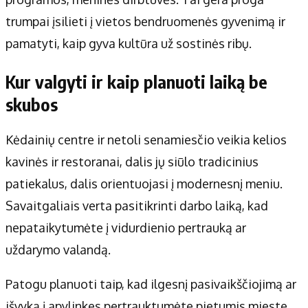
trumpai įsilieti į vietos bendruomenės gyvenimą ir
pamatyti, kaip gyva kultūra už sostinės ribų.
Kur valgyti ir kaip planuoti laiką be
skubos
Kėdainių centre ir netoli senamiesčio veikia kelios
kavinės ir restoranai, dalis jų siūlo tradicinius
patiekalus, dalis orientuojasi į modernesnį meniu.
Savaitgaliais verta pasitikrinti darbo laiką, kad
nepataikytumėte į vidurdienio pertrauką ar
uždarymo valandą.
Patogu planuoti taip, kad ilgesnį pasivaikščiojimą ar
išvyką į apylinkes pertrauktumėte pietumis mieste.