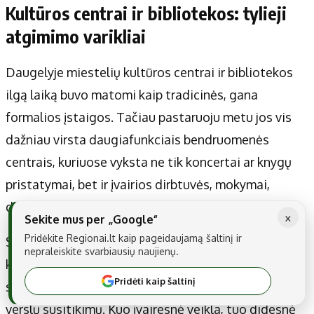
Kultūros centrai ir bibliotekos: tylieji
atgimimo varikliai
Daugelyje miestelių kultūros centrai ir bibliotekos
ilgą laiką buvo matomi kaip tradicinės, gana
formalios įstaigos. Tačiau pastaruoju metu jos vis
dažniau virsta daugiafunkciais bendruomenės
centrais, kuriuose vyksta ne tik koncertai ar knygų
pristatymai, bet ir įvairios dirbtuvės, mokymai,
diskusijos.
×
Sekite mus per „Google“
Pridėkite Regionai.lt kaip pageidaujamą šaltinį ir
Svarbu, kad šios erdvės būtų atviros skirtingoms
nepraleiskite svarbiausių naujienų.
kartoms ir interesams: nuo vaikų teatro repeticijų iki
Pridėti kaip šaltinį
senjorų skaitmeninio raštingumo mokymų ar vietos
verslų susitikimų. Kuo įvairesnė veikla, tuo didesnė