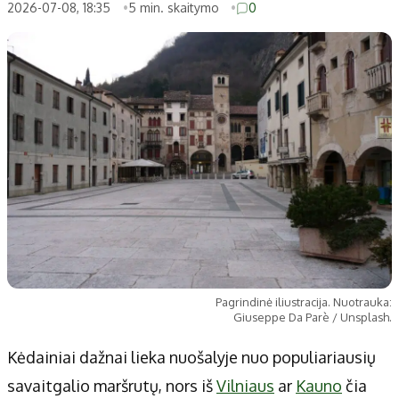
Patarimai
Indėlių palūkanos
2026-07-08, 18:35
5 min. skaitymo
0
Dirbtinis intelektas
Dienos naujienos
Gineso rekordai
Ekonomikos naujienos
Didžiosios savivaldybės
Kitos savivaldybės
Vilniaus miesto
Druskininkų
Kauno miesto
Utenos rajono
Klaipėdos miesto
Jonavos rajono
Panevėžio miesto
Vilkaviškio rajono
Šiaulių miesto
Tauragės rajono
Alytaus miesto
Palangos miesto
Pagrindinė iliustracija. Nuotrauka:
Marijampolės
Prienų rajono
Giuseppe Da Parè / Unsplash.
Kėdainiai dažnai lieka nuošalyje nuo populiariausių
Redakcija
savaitgalio maršrutų, nors iš
Vilniaus
ar
Kauno
čia