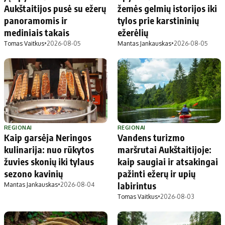
Aukštaitijos pusė su ežerų
žemės gelmių istorijos iki
panoramomis ir
tylos prie karstininių
mediniais takais
ežerėlių
Tomas Vaitkus
•
2026-08-05
Mantas Jankauskas
•
2026-08-05
REGIONAI
REGIONAI
Kaip garsėja Neringos
Vandens turizmo
kulinarija: nuo rūkytos
maršrutai Aukštaitijoje:
žuvies skonių iki tylaus
kaip saugiai ir atsakingai
sezono kavinių
pažinti ežerų ir upių
labirintus
Mantas Jankauskas
•
2026-08-04
Tomas Vaitkus
•
2026-08-03