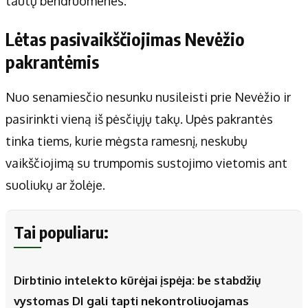
tautų bendruomenes.
Lėtas pasivaikščiojimas Nevėžio
pakrantėmis
Nuo senamiesčio nesunku nusileisti prie Nevėžio ir
pasirinkti vieną iš pėsčiųjų takų. Upės pakrantės
tinka tiems, kurie mėgsta ramesnį, neskubų
vaikščiojimą su trumpomis sustojimo vietomis ant
suoliukų ar žolėje.
Tai populiaru:
Dirbtinio intelekto kūrėjai įspėja: be stabdžių
vystomas DI gali tapti nekontroliuojamas