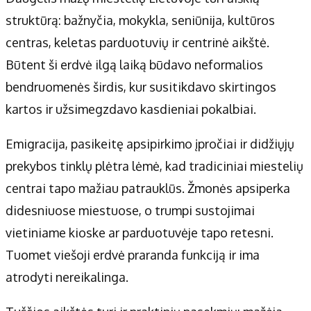
struktūrą: bažnyčia, mokykla, seniūnija, kultūros
centras, keletas parduotuvių ir centrinė aikštė.
Būtent ši erdvė ilgą laiką būdavo neformalios
bendruomenės širdis, kur susitikdavo skirtingos
kartos ir užsimegzdavo kasdieniai pokalbiai.
Emigracija, pasikeitę apsipirkimo įpročiai ir didžiųjų
prekybos tinklų plėtra lėmė, kad tradiciniai miestelių
centrai tapo mažiau patrauklūs. Žmonės apsiperka
didesniuose miestuose, o trumpi sustojimai
vietiniame kioske ar parduotuvėje tapo retesni.
Tuomet viešoji erdvė praranda funkciją ir ima
atrodyti nereikalinga.