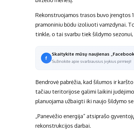
Rekonstruojamos trasos buvo įrengtos 19
pramoniniu būdu izoliuoti vamzdynai. To
tinkle, o tai svarbu tiek šildymo sezonui
Skaitykite mūsų naujienas „Faceboo
Sužinokite apie svarbiausius įvykius pirmieji!
Bendrovė pabrėžia, kad šilumos ir karšt
tačiau teritorijose galimi laikini judėji
planuojama užbaigti iki naujo šildymo s
„Panevėžio energija“ atsiprašo gyventoj
rekonstrukcijos darbai.