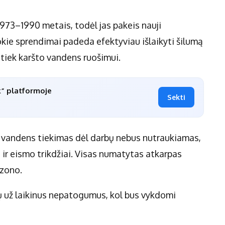
73–1990 metais, todėl jas pakeis nauji
kie sprendimai padeda efektyviau išlaikyti šilumą
, tiek karšto vandens ruošimui.
k“ platformoje
Sekti
o vandens tiekimas dėl darbų nebus nutraukiamas,
mo ir eismo trikdžiai. Visas numatytas atkarpas
ezono.
ų už laikinus nepatogumus, kol bus vykdomi