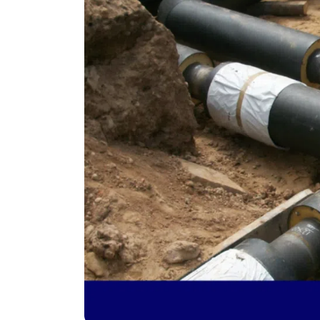
Politika
Technologijos
Patarimai
Indėlių palūkano
Dirbtinis intelektas
Dienos naujienos
Gineso rekordai
Ekonomikos nauj