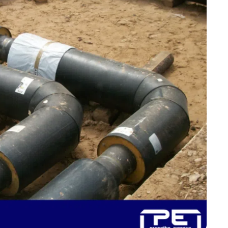
Marijampolės
Prienų rajono
s
ienos