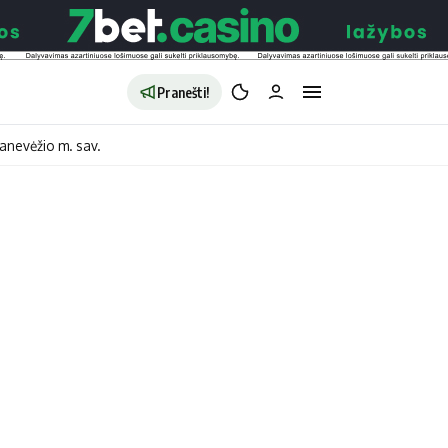
Pranešti!
anevėžio m. sav.
aldybės
Redakcija
Apie mus
o
Autoriai
no
Kontaktai
jono
Privatumo politika
ono
Redakcijos politika
sto
Receptai