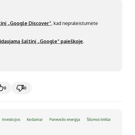
inį „Google Discover“
, kad nepraleistumėte
idaujamą šaltinį „Google“ paieškoje
.
0
0
Investicijos
Kėdainiai
Panevėžio energija
Šilumos tinklai