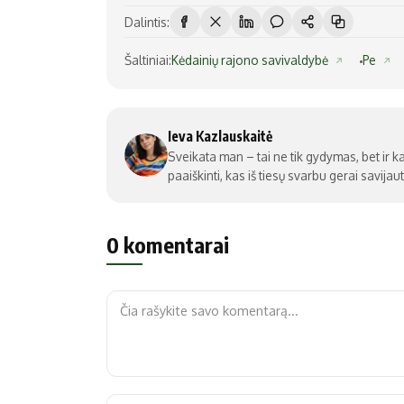
Dalintis:
Šaltiniai:
Kėdainių rajono savivaldybė
Pe
Ieva Kazlauskaitė
Sveikata man – tai ne tik gydymas, bet ir ka
paaiškinti, kas iš tiesų svarbu gerai savijaut
0 komentarai