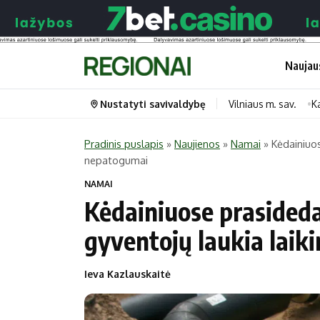
Naujau
Nustatyti savivaldybę
Vilniaus m. sav.
K
Pradinis puslapis
»
Naujienos
»
Namai
»
Kėdainiuos
nepatogumai
Portalas
Kategorijos
NAMAI
Pradinis puslapis
Transportas
Kėdainiuose prasideda
Savivaldybės
Gyvenimas
gyventojų laukia laik
Naujausi
Horoskopai
Regionai
Laisvalaikis
Ieva Kazlauskaitė
Lietuva
Maistas
Pasaulis
Sveikata