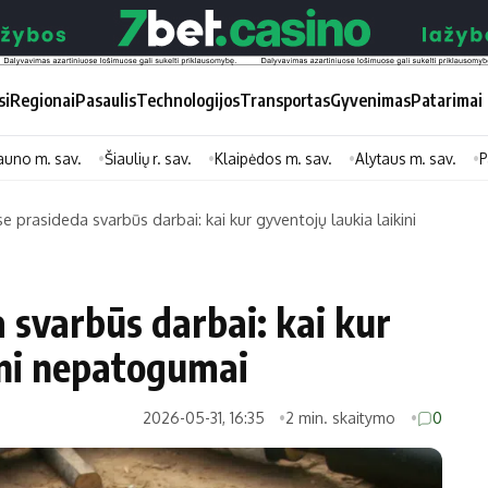
si
Regionai
Pasaulis
Technologijos
Transportas
Gyvenimas
Patarimai
auno m. sav.
Šiaulių r. sav.
Klaipėdos m. sav.
Alytaus m. sav.
P
e prasideda svarbūs darbai: kai kur gyventojų laukia laikini
Didžiosios savivaldybės
Kitos saviv
Vilniaus miesto
Druskininkų
 svarbūs darbai: kai kur
Kauno miesto
Utenos rajon
ini nepatogumai
Klaipėdos miesto
Jonavos rajo
Panevėžio miesto
Vilkaviškio ra
2026-05-31, 16:35
2 min. skaitymo
0
Šiaulių miesto
Tauragės raj
Alytaus miesto
Palangos mie