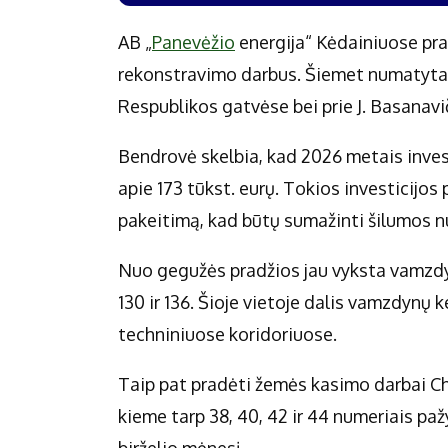
AB „
Panevėžio
energija“ Kėdainiuose pra
rekonstravimo darbus. Šiemet numatyta a
Respublikos gatvėse bei prie J. Basanavi
Bendrovė skelbia, kad 2026 metais invest
apie 173 tūkst. eurų. Tokios investicijos
pakeitimą, kad būtų sumažinti šilumos nuos
Nuo gegužės pradžios jau vyksta vamzdyn
130 ir 136. Šioje vietoje dalis vamzdynų 
techniniuose koridoriuose.
Taip pat pradėti žemės kasimo darbai C
kieme tarp 38, 40, 42 ir 44 numeriais p
birželio mėnesį.