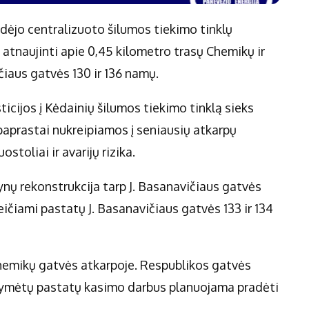
dėjo centralizuoto šilumos tiekimo tinklų
tnaujinti apie 0,45 kilometro trasų Chemikų ir
čiaus gatvės 130 ir 136 namų.
icijos į Kėdainių šilumos tiekimo tinklą sieks
 paprastai nukreipiamos į seniausių atkarpų
toliai ir avarijų rizika.
ų rekonstrukcija tarp J. Basanavičiaus gatvės
keičiami pastatų J. Basanavičiaus gatvės 133 ir 134
hemikų gatvės atkarpoje. Respublikos gatvės
ažymėtų pastatų kasimo darbus planuojama pradėti