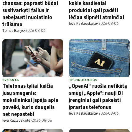
chaosas: paprasti būdai
kokie kasdieniai
susitvarkyti failus ir
produktai gali padėti
nebejausti nuolatinio
lėčiau silpnėti atminčiai
trūkumo
Ieva Kazlauskaitė
•
2026-08-06
Tomas Banys
•
2026-08-06
SVEIKATA
TECHNOLOGIJOS
Telefonas tyliai keičia
„OpenAI“ ruošia netikėtą
jūsų smegenis:
smūgį „Apple“: nauji DI
mokslininkai įspėja apie
įrenginiai gali pakeisti
poveikį, kurio daugelis
įprastus telefonus
net nepastebi
Ieva Kazlauskaitė
•
2026-08-06
Ieva Kazlauskaitė
•
2026-08-06