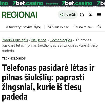
Pranešti!
Nustatyti savivaldybę
Vilniaus m. sav.
Kauno m. sav.
Šiauli
Pradinis puslapis
»
Naujienos
»
Technologijos
»
Telefonas
pasidarė lėtas ir pilnas šiukšlių: paprasti žingsniai, kurie iš tiesų
Portalas
Kategorijos
padeda
Pradinis puslapis
Transportas
TECHNOLOGIJOS
Savivaldybės
Gyvenimas
Telefonas pasidarė lėtas ir
Naujausi
Horoskopai
pilnas šiukšlių: paprasti
Regionai
Laisvalaikis
žingsniai, kurie iš tiesų
Lietuva
Maistas
Pasaulis
Sveikata
padeda
Politika
Technologijos