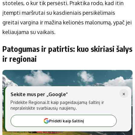
stoteles, o kur tik persėsti. Praktika rodo, kad itin
įtempti maršrutai su kasdieniais persikėlimais
greitai vargina ir mažina kelionės malonumą, ypač jei
keliaujama su vaikais.
Patogumas ir patirtis: kuo skiriasi šalys
ir regionai
×
Sekite mus per „Google“
Pridėkite Regionai.lt kaip pageidaujamą šaltinį ir
nepraleiskite svarbiausių naujienų.
Pridėti kaip šaltinį