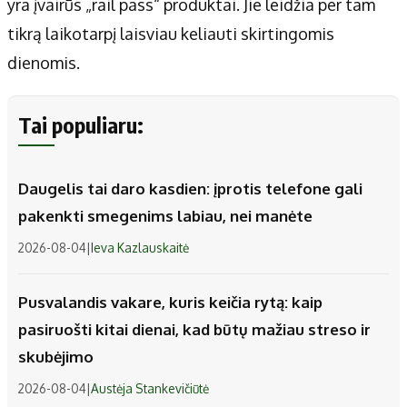
yra įvairūs „rail pass“ produktai. Jie leidžia per tam
tikrą laikotarpį laisviau keliauti skirtingomis
dienomis.
Tai populiaru:
Daugelis tai daro kasdien: įprotis telefone gali
pakenkti smegenims labiau, nei manėte
2026-08-04
|
Ieva Kazlauskaitė
Pusvalandis vakare, kuris keičia rytą: kaip
pasiruošti kitai dienai, kad būtų mažiau streso ir
skubėjimo
2026-08-04
|
Austėja Stankevičiūtė