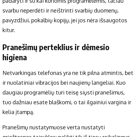
padaryti ir su kai kuriomis programėlėmis, tačiau
svarbu neperdėti ir neištrinti svarbių duomenų,
pavyzdžiui, pokalbių kopijų, jei jos nėra išsaugotos
kitur.
Pranešimų perteklius ir dėmesio
higiena
Netvarkingas telefonas yra ne tik pilna atmintis, bet
ir nuolatiniai vibracijos bei naujienų langeliai. Kuo
daugiau programėlių turi teisę siųsti pranešimus,
tuo dažniau esate blaškomi, o tai ilgainiui vargina ir
kelia įtampą.
Pranešimų nustatymuose verta nustatyti
griežtesnes taisykles: palikti tik iš tiesų reikalingus