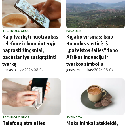
TECHNOLOGIJOS
PASAULIS
Kaip tvarkyti nuotraukas
Kigalio virsmas: kaip
telefone ir kompiuteryje:
Ruandos sostinė iš
paprasti žingsniai,
„pažeistos šalies“ tapo
padėsiantys susigrąžinti
Afrikos inovacijų ir
tvarką
tvarkos simboliu
Tomas Banys
•
2026-08-07
Jonas Petrauskas
•
2026-08-07
TECHNOLOGIJOS
SVEIKATA
Telefonų atminties
Mokslininkai atskleidė,