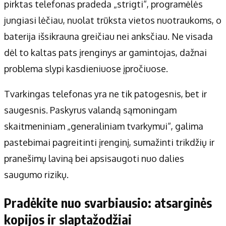
Apie mus
pirktas telefonas pradeda „strigti“, programėlės
Autoriai
jungiasi lėčiau, nuolat trūksta vietos nuotraukoms, o
Kontaktai
baterija išsikrauna greičiau nei anksčiau. Ne visada
Privatumo politika
dėl to kaltas pats įrenginys ar gamintojas, dažnai
Redakcijos politika
problema slypi kasdieniuose įpročiuose.
Receptai
Tvarkingas telefonas yra ne tik patogesnis, bet ir
saugesnis. Paskyrus valandą sąmoningam
skaitmeniniam „generaliniam tvarkymui“, galima
pastebimai pagreitinti įrenginį, sumažinti trikdžių ir
pranešimų laviną bei apsisaugoti nuo dalies
saugumo rizikų.
Pradėkite nuo svarbiausio: atsarginės
kopijos ir slaptažodžiai