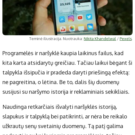
Teminė iliustracija. Nuotrauka:
Nikita Khandelwal
/
Pexels
.
Programėlės ir naršyklė kaupia laikinus failus, kad
kita karta atsidarytų greičiau. Tačiau laikui bėgant ši
talpykla išsipučia ir pradeda daryti priešingą efektą:
ne pagreitina, o lėtina. Be to, dalis šių duomenų
susijusi su naršymo istorija ir reklaminiais sekikliais.
Naudinga retkarčiais išvalyti naršyklės istoriją,
slapukus ir talpyklą bei patikrinti, ar nėra be reikalo
užkrautų senų svetainių duomenų. Tą patį galima