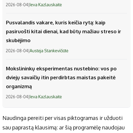
2026-08-04
|
Ieva Kazlauskaitė
Pusvalandis vakare, kuris keičia rytą: kaip
pasiruošti kitai dienai, kad būtų mažiau streso ir
skubėjimo
2026-08-04
|
Austėja Stankevičiūtė
Mokslininkų eksperimentas nustebino: vos po
dviejų savaičių itin perdirbtas maistas pakeitė
organizmą
2026-08-04
|
Ieva Kazlauskaitė
Naudinga pereiti per visas piktogramas ir užduoti
sau paprastą klausimą: ar šią programėlę naudojau