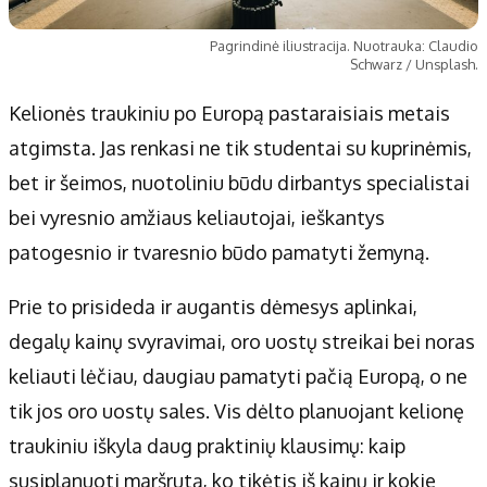
Pagrindinė iliustracija. Nuotrauka: Claudio
Schwarz / Unsplash.
Kelionės traukiniu po Europą pastaraisiais metais
atgimsta. Jas renkasi ne tik studentai su kuprinėmis,
bet ir šeimos, nuotoliniu būdu dirbantys specialistai
bei vyresnio amžiaus keliautojai, ieškantys
patogesnio ir tvaresnio būdo pamatyti žemyną.
Prie to prisideda ir augantis dėmesys aplinkai,
degalų kainų svyravimai, oro uostų streikai bei noras
keliauti lėčiau, daugiau pamatyti pačią Europą, o ne
tik jos oro uostų sales. Vis dėlto planuojant kelionę
traukiniu iškyla daug praktinių klausimų: kaip
susiplanuoti maršrutą, ko tikėtis iš kainų ir kokie