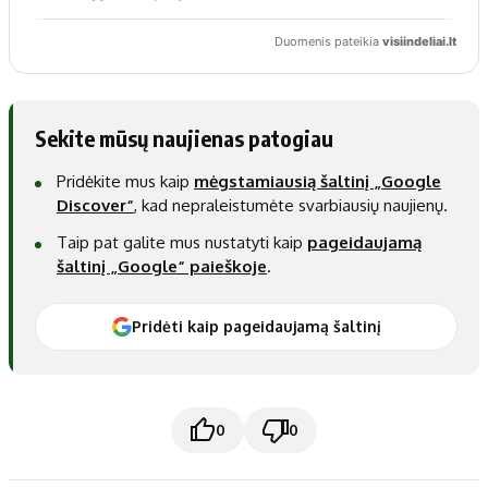
Sekite mūsų naujienas patogiau
Pridėkite mus kaip
mėgstamiausią šaltinį „Google
Discover“
, kad nepraleistumėte svarbiausių naujienų.
Taip pat galite mus nustatyti kaip
pageidaujamą
šaltinį „Google“ paieškoje
.
Pridėti kaip pageidaujamą šaltinį
0
0