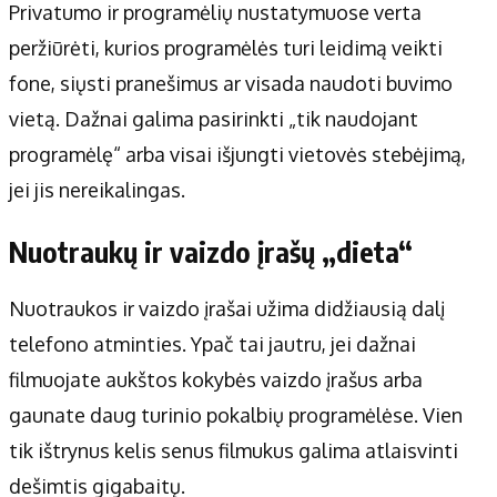
Privatumo ir programėlių nustatymuose verta
peržiūrėti, kurios programėlės turi leidimą veikti
fone, siųsti pranešimus ar visada naudoti buvimo
vietą. Dažnai galima pasirinkti „tik naudojant
programėlę“ arba visai išjungti vietovės stebėjimą,
jei jis nereikalingas.
Nuotraukų ir vaizdo įrašų „dieta“
Nuotraukos ir vaizdo įrašai užima didžiausią dalį
telefono atminties. Ypač tai jautru, jei dažnai
filmuojate aukštos kokybės vaizdo įrašus arba
gaunate daug turinio pokalbių programėlėse. Vien
tik ištrynus kelis senus filmukus galima atlaisvinti
dešimtis gigabaitų.