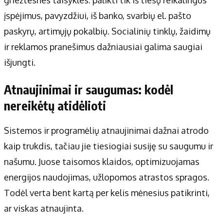
įspėjimus, pavyzdžiui, iš banko, svarbių el. pašto
paskyrų, artimųjų pokalbių. Socialinių tinklų, žaidimų
ir reklamos pranešimus dažniausiai galima saugiai
išjungti.
Atnaujinimai ir saugumas: kodėl
nereikėtų atidėlioti
Sistemos ir programėlių atnaujinimai dažnai atrodo
kaip trukdis, tačiau jie tiesiogiai susiję su saugumu ir
našumu. Juose taisomos klaidos, optimizuojamas
energijos naudojimas, užlopomos atrastos spragos.
Todėl verta bent kartą per kelis mėnesius patikrinti,
ar viskas atnaujinta.