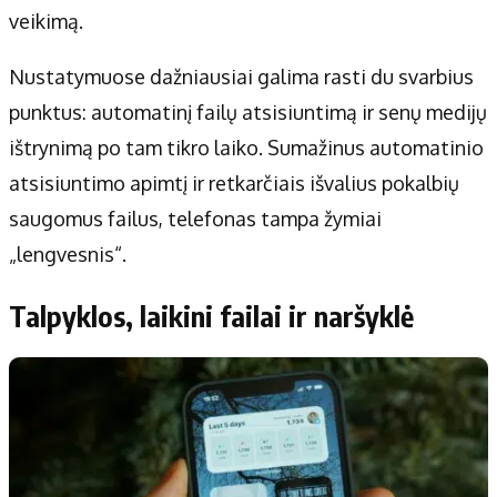
veikimą.
Nustatymuose dažniausiai galima rasti du svarbius
punktus: automatinį failų atsisiuntimą ir senų medijų
ištrynimą po tam tikro laiko. Sumažinus automatinio
atsisiuntimo apimtį ir retkarčiais išvalius pokalbių
saugomus failus, telefonas tampa žymiai
„lengvesnis“.
Talpyklos, laikini failai ir naršyklė