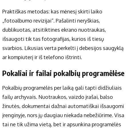
Praktiškas metodas: kas mėnesį skirti laiko
„fotoalbumo revizijai“. Pašalinti neryškias,
dublikuotas, atsitiktines ekrano nuotraukas,
išsaugoti tik tas fotografijas, kurios iš tiesų
svarbios. Likusias verta perkelti į debesijos saugyklą
ar kompiuterį ir iš telefono ištrinti.
Pokaliai ir failai pokalbių programėlėse
Pokalbių programėlės per laiką gali tapti didžiuliais
failų archyvais. Nuotraukos, vaizdo įrašai, balso
žinutės, dokumentai dažnai automatiškai išsaugomi
įrenginyje, nors jų daugiau niekada nebežiūrime. Visa
tai ne tik užima vietą, bet ir apsunkina programėlės