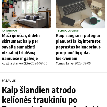
PATARIMAI
TECHNOLOGIJOS
Maži įpročiai, didelis
Kaip saugiai ir patogiai
skirtumas: kaip per
planuoti laiką internete:
savaitę sumažinti
paprastas kalendoriaus
vizualinį triukšmą
programėlių gidas
namuose ir galvoje
kiekvienam
Austėja Stankevičiūtė
•
2026-08-06
Tomas Banys
•
2026-08-05
PASAULIS
Kaip šiandien atrodo
kelionės traukiniu po