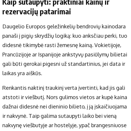
Kaip sutaupyti: praktiniai kainų ir
rezervacijų patarimai
Daugelio Europos geležinkelių bendrovių kainodara
panaši į pigių skrydžių logiką: kuo anksčiau perki, tuo
didesnė tikimybė rasti žemesnę kainą. Vokietijoje,
Prancūzijoje ar Ispanijoje ankstyvų pasiūlymų bilietai
gali būti gerokai pigesni už standartinius, jei data ir
laikas yra aiškūs.
Renkantis naktinį traukinį verta įvertinti, kad jis gali
atstoti ir viešbutį. Nors gulimos vietos ar kupė kaina
dažnai didesnė nei dieninio bilieto, į ją įskaičiuojama
ir nakvynė. Taip galima sutaupyti laiko bei vieną
nakvynę viešbutyje ar hostelyje, ypač brangesniuose