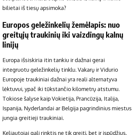
bilietai iš tiesų apsimoka?
Europos geležinkelių žemėlapis: nuo
greitųjų traukinių iki vaizdingų kalnų
linijų
Europa išsiskiria itin tankiu ir dažnai gerai
integruotu geležinkelių tinklu. Vakarų ir Vidurio
Europoje traukiniai dažnai yra reali alternatyva
lėktuvui, ypač iki tūkstančio kilometrų atstumu.
Tokiose šalyse kaip Vokietija, Prancūzija, Italija,
Ispanija, Nyderlandai ar Belgija pagrindinius miestus
jungia greitieji traukiniai.
Keliautojai gali rinktis ne tik greitį, bet ir įspūdžius.