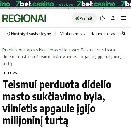
Pranešti!
Nustatyti savivaldybę
Vilniaus m. sav.
Kauno m. sav.
Šiauli
Pradinis puslapis
»
Naujienos
»
Lietuva
»
Teismui perduota
didelio masto sukčiavimo byla, vilnietis apgaule įgijo milijoninį
Portalas
Kategorijos
turtą
Pradinis puslapis
Transportas
LIETUVA
Savivaldybės
Gyvenimas
Teismui perduota didelio
Naujausi
Horoskopai
masto sukčiavimo byla,
Regionai
Laisvalaikis
vilnietis apgaule įgijo
Lietuva
Maistas
Pasaulis
Sveikata
milijoninį turtą
Politika
Technologijos