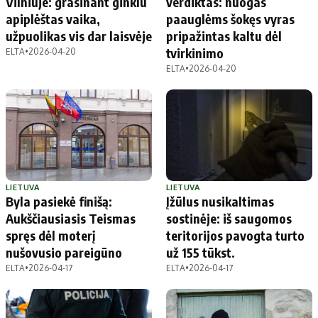
Vilniuje: grasinant ginklu
verdiktas: nuogas
apiplėštas vaika,
paauglėms šokęs vyras
užpuolikas vis dar laisvėje
pripažintas kaltu dėl
tvirkinimo
ELTA
•
2026-04-20
ELTA
•
2026-04-20
LIETUVA
LIETUVA
Byla pasiekė finišą:
Įžūlus nusikaltimas
Aukščiausiasis Teismas
sostinėje: iš saugomos
spręs dėl moterį
teritorijos pavogta turto
nušovusio pareigūno
už 155 tūkst.
ELTA
•
2026-04-17
ELTA
•
2026-04-17