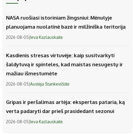
NASA ruošiasi istoriniam žingsniui: Mėnulyje
planuojama nuolatinė bazė ir milžiniška teritorija
2026-08-05
|
Ieva Kazlauskaitė
Kasdienis stresas virtuvėje: kaip susitvarkyti
šaldytuvą ir spinteles, kad maistas nesugestų ir
mažiau išmestumėte
2026-08-05
|
Austėja Stankevičiūtė
Gripas ir peršalimas artėja: ekspertas pataria, ką
verta padaryti dar prieš prasidedant sezonui
2026-08-05
|
Ieva Kazlauskaitė