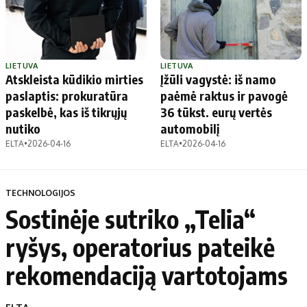
LIETUVA
LIETUVA
Atskleista kūdikio mirties
Įžūli vagystė: iš namo
paslaptis: prokuratūra
paėmė raktus ir pavogė
paskelbė, kas iš tikrųjų
36 tūkst. eurų vertės
nutiko
automobilį
ELTA
•
2026-04-16
ELTA
•
2026-04-16
TECHNOLOGIJOS
Sostinėje sutriko „Telia“
ryšys, operatorius pateikė
rekomendaciją vartotojams