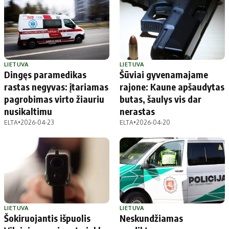
LIETUVA
LIETUVA
Dingęs paramedikas
Šūviai gyvenamajame
rastas negyvas: įtariamas
rajone: Kaune apšaudytas
pagrobimas virto žiauriu
butas, šaulys vis dar
nusikaltimu
nerastas
ELTA
•
2026-04-23
ELTA
•
2026-04-20
LIETUVA
LIETUVA
Šokiruojantis išpuolis
Neskundžiamas