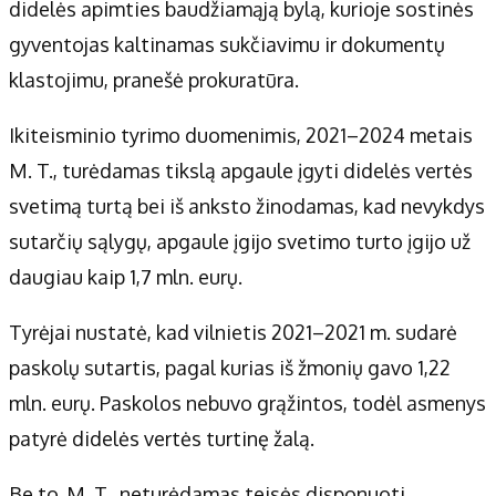
Apie mus
didelės apimties baudžiamąją bylą, kurioje sostinės
Autoriai
gyventojas kaltinamas sukčiavimu ir dokumentų
Kontaktai
klastojimu, pranešė prokuratūra.
Privatumo politika
Ikiteisminio tyrimo duomenimis, 2021–2024 metais
Redakcijos politika
M. T., turėdamas tikslą apgaule įgyti didelės vertės
Receptai
svetimą turtą bei iš anksto žinodamas, kad nevykdys
sutarčių sąlygų, apgaule įgijo svetimo turto įgijo už
daugiau kaip 1,7 mln. eurų.
Tyrėjai nustatė, kad vilnietis 2021–2021 m. sudarė
paskolų sutartis, pagal kurias iš žmonių gavo 1,22
mln. eurų. Paskolos nebuvo grąžintos, todėl asmenys
patyrė didelės vertės turtinę žalą.
Be to, M. T., neturėdamas teisės disponuoti