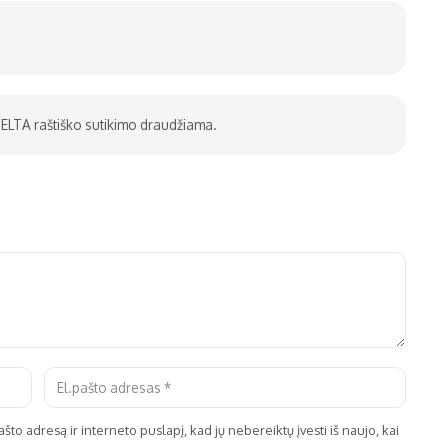
be ELTA raštiško sutikimo draudžiama.
što adresą ir interneto puslapį, kad jų nebereiktų įvesti iš naujo, kai