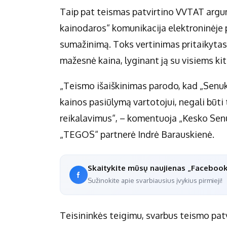
Taip pat teismas patvirtino VVTAT arg
kainodaros“ komunikacija elektroninėje 
sumažinimą. Toks vertinimas pritaikytas
mažesnė kaina, lyginant ją su visiems ki
„Teismo išaiškinimas parodo, kad „Senukų
kainos pasiūlymą vartotojui, negali būti
reikalavimus“, – komentuoja „Kesko Sen
„TEGOS“ partnerė Indrė Barauskienė.
Skaitykite mūsų naujienas „Faceboo
Sužinokite apie svarbiausius įvykius pirmieji!
Teisininkės teigimu, svarbus teismo patv