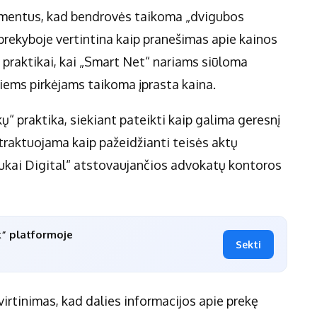
umentus, kad bendrovės taikoma „dvigubos
prekyboje vertintina kaip pranešimas apie kainos
 praktikai, kai „Smart Net“ nariams siūloma
tiems pirkėjams taikoma įprasta kaina.
“ praktika, siekiant pateikti kaip galima geresnį
 traktuojama kaip pažeidžianti teisės aktų
ukai Digital“ atstovaujančios advokatų kontoros
k“ platformoje
Sekti
irtinimas, kad dalies informacijos apie prekę