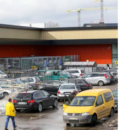
Marijampolės
Prienų rajono
s
ienos