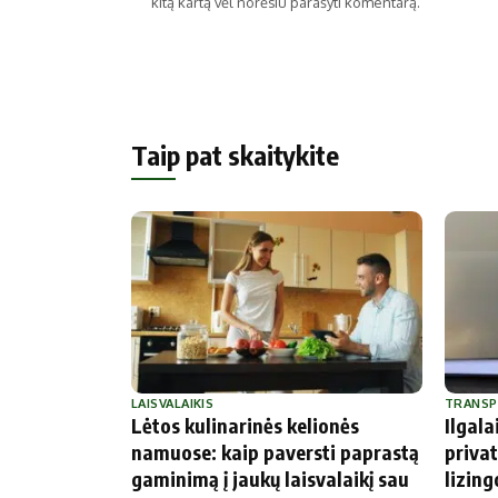
kitą kartą vėl norėsiu parašyti komentarą.
Taip pat skaitykite
LAISVALAIKIS
TRANS
Lėtos kulinarinės kelionės
Ilgal
namuose: kaip paversti paprastą
privat
gaminimą į jaukų laisvalaikį sau
lizingo