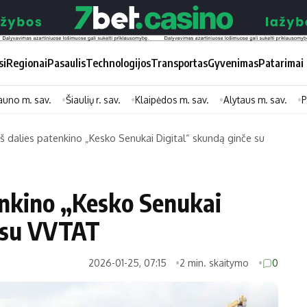
si
Regionai
Pasaulis
Technologijos
Transportas
Gyvenimas
Patarimai
auno m. sav.
Šiaulių r. sav.
Klaipėdos m. sav.
Alytaus m. sav.
P
š dalies patenkino „Kesko Senukai Digital“ skundą ginče su
Didžiosios savivaldybės
Kitos saviv
Vilniaus miesto
Druskininkų
enkino „Kesko Senukai
Kauno miesto
Utenos rajon
e su VVTAT
Klaipėdos miesto
Jonavos rajo
Panevėžio miesto
Vilkaviškio ra
2026-01-25, 07:15
2 min. skaitymo
0
Šiaulių miesto
Tauragės raj
Alytaus miesto
Palangos mie