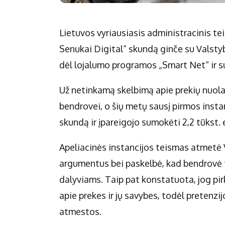
Lietuvos vyriausiasis administracinis t
Senukai Digital“ skundą ginče su Valsty
dėl lojalumo programos „Smart Net“ ir sum
Už netinkamą skelbimą apie prekių nuol
bendrovei, o šių metų sausį pirmos inst
skundą ir įpareigojo sumokėti 2,2 tūkst. 
Apeliacinės instancijos teismas atmetė
argumentus bei paskelbė, kad bendrovė t
dalyviams. Taip pat konstatuota, jog pi
apie prekes ir jų savybes, todėl pretenzij
atmestos.