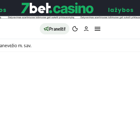
Pranešti!
anevėžio m. sav.
aldybės
Redakcija
Apie mus
o
Autoriai
no
Kontaktai
jono
Privatumo politika
ono
Redakcijos politika
sto
Receptai