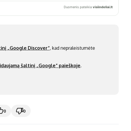
inį „Google Discover“
, kad nepraleistumėte
idaujamą šaltinį „Google“ paieškoje
.
0
0