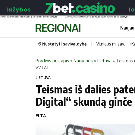
Naujau
Nustatyti savivaldybę
Vilniaus m. sav.
K
Pradinis puslapis
»
Naujienos
»
Lietuva
»
Teismas i
VVTAT
Portalas
Kategorijos
LIETUVA
Pradinis puslapis
Transportas
Teismas iš dalies pat
Savivaldybės
Gyvenimas
Digital“ skundą ginč
Naujausi
Horoskopai
Regionai
Laisvalaikis
ELTA
Lietuva
Maistas
Pasaulis
Sveikata