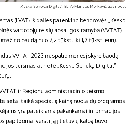
„Kesko Senukai Digital“. ELTA/Mariaus Morkevičiaus nuotr.
eismas (LVAT) iš dalies patenkino bendrovės „Kesko
binės vartotojų teisių apsaugos tarnyba (VVTAT)
ažino baudą nuo 2,2 tūkst. iki 1,7 tūkst. eurų.
aidas VVTAT 2023 m. spalio mėnesį skyrė baudą
ancijos teismas atmetė „Kesko Senukų Digital“
eurų.
 VVTAT ir Regionų administracinio teismo
eisėtai taikė specialią kainą nuolaidų programos
rkėjams yra pateikiama pakankamai informacijos
os papildomai versti ją į lietuvių kalbą buvo