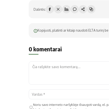
Dalintis:
Kopijuoti, platinti ar kitaip naudoti ELTA turinį 
0 komentarai
Noriu savo interneto naršyklėje išsaugoti vardą, el. pa