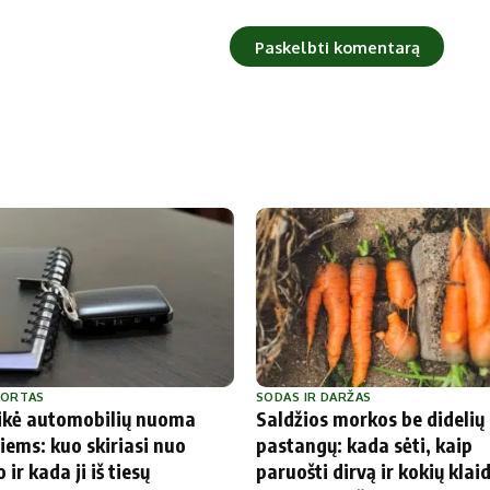
PORTAS
SODAS IR DARŽAS
aikė automobilių nuoma
Saldžios morkos be didelių
iems: kuo skiriasi nuo
pastangų: kada sėti, kaip
 ir kada ji iš tiesų
paruošti dirvą ir kokių klai