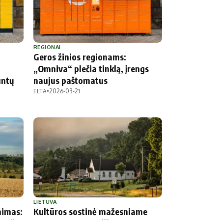
REGIONAI
Geros žinios regionams:
„Omniva“ plečia tinklą, įrengs
untų
naujus paštomatus
ELTA
•
2026-03-21
LIETUVA
mimas:
Kultūros sostinė mažesniame