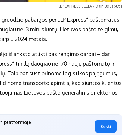
„LP EXPRESS“. ELTA / Dainius Labutis
ki gruodžio pabaigos per „LP Express“ paštomatus
ugiau nei 3 mln. siuntų. Lietuvos pašto teigimu,
otarpiu 2024 metais.
ėjo iš anksto atlikti pasirengimo darbai – dar
press“ tinklą daugiau nei 70 naujų paštomatų ir
ių. Taip pat sustiprinome logistikos pajėgumus,
didinome transporto apimtis, kad siuntos klientus
ituojamas Lietuvos pašto generalinis direktorius
k“ platformoje
Sekti