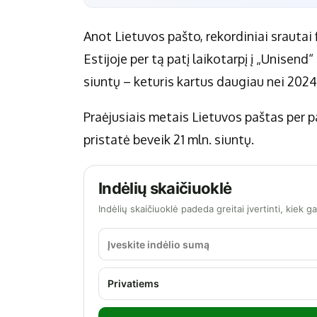
Anot Lietuvos pašto, rekordiniai srautai fi
Estijoje per tą patį laikotarpį į „Unisend
siuntų – keturis kartus daugiau nei 202
Praėjusiais metais Lietuvos paštas per pa
pristatė beveik 21 mln. siuntų.