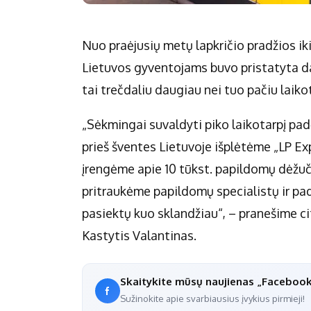
Nuo praėjusių metų lapkričio pradžios i
Lietuvos gyventojams buvo pristatyta da
tai trečdaliu daugiau nei tuo pačiu laik
„Sėkmingai suvaldyti piko laikotarpį pad
prieš šventes Lietuvoje išplėtėme „LP Ex
įrengėme apie 10 tūkst. papildomų dėžuč
pritraukėme papildomų specialistų ir pa
pasiektų kuo sklandžiau“, – pranešime c
Kastytis Valantinas.
Skaitykite mūsų naujienas „Faceboo
Sužinokite apie svarbiausius įvykius pirmieji!