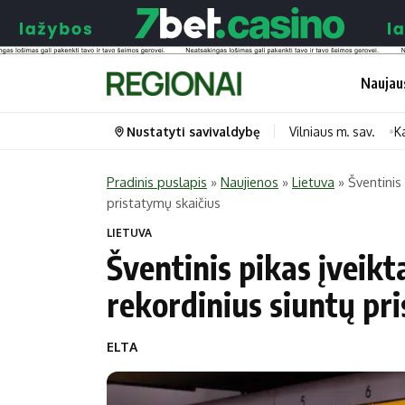
Naujau
Nustatyti savivaldybę
Vilniaus m. sav.
K
Pradinis puslapis
»
Naujienos
»
Lietuva
»
Šventinis
pristatymų skaičius
Portalas
Kategorijos
LIETUVA
Pradinis puslapis
Transportas
Šventinis pikas įveikt
Savivaldybės
Gyvenimas
rekordinius siuntų pr
Naujausi
Horoskopai
Regionai
Laisvalaikis
ELTA
Lietuva
Maistas
Pasaulis
Sveikata