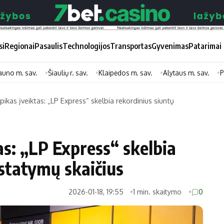
si
Regionai
Pasaulis
Technologijos
Transportas
Gyvenimas
Patarimai
auno m. sav.
Šiaulių r. sav.
Klaipėdos m. sav.
Alytaus m. sav.
P
 pikas įveiktas: „LP Express“ skelbia rekordinius siuntų
Didžiosios savivaldybės
Kitos saviv
Vilniaus miesto
Druskininkų
as: „LP Express“ skelbia
Kauno miesto
Utenos rajon
istatymų skaičius
Klaipėdos miesto
Jonavos rajo
Panevėžio miesto
Vilkaviškio ra
2026-01-18, 19:55
1 min. skaitymo
0
Šiaulių miesto
Tauragės raj
Alytaus miesto
Palangos mie