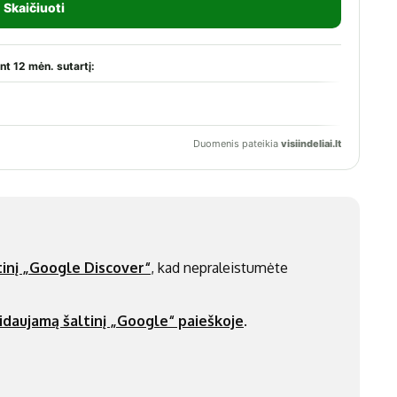
inį „Google Discover“
, kad nepraleistumėte
idaujamą šaltinį „Google“ paieškoje
.