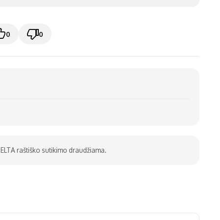
0
0
be ELTA raštiško sutikimo draudžiama.