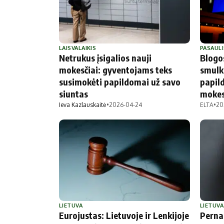
LAISVALAIKIS
PASAULI
Netrukus įsigalios nauji
Blogos
mokesčiai: gyventojams teks
smulk
susimokėti papildomai už savo
papil
siuntas
mokes
Ieva Kazlauskaitė
•
2026-04-24
ELTA
•
20
LIETUVA
LIETUVA
Eurojustas: Lietuvoje ir Lenkijoje
Perna