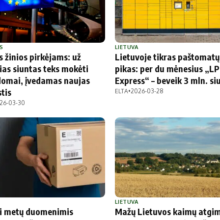
S
LIETUVA
 žinios pirkėjams: už
Lietuvoje tikras paštomatų
ias siuntas teks mokėti
pikas: per du mėnesius „LP
domai, įvedamas naujas
Express“ – beveik 3 mln. si
tis
ELTA
•
2026-03-28
26-03-30
LIETUVA
i metų duomenimis
Mažų Lietuvos kaimų atgi