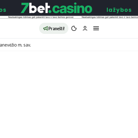
Pranešti!
anevėžio m. sav.
aldybės
Redakcija
Apie mus
o
Autoriai
no
Kontaktai
jono
Privatumo politika
ono
Redakcijos politika
sto
Receptai