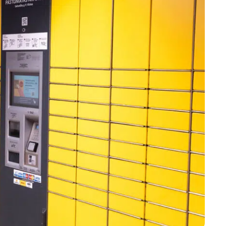
Marijampolės
Prienų rajono
s
ienos