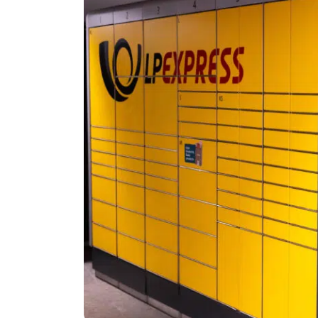
Politika
Technologijos
Patarimai
Indėlių palūkano
Dirbtinis intelektas
Dienos naujienos
Gineso rekordai
Ekonomikos nauj