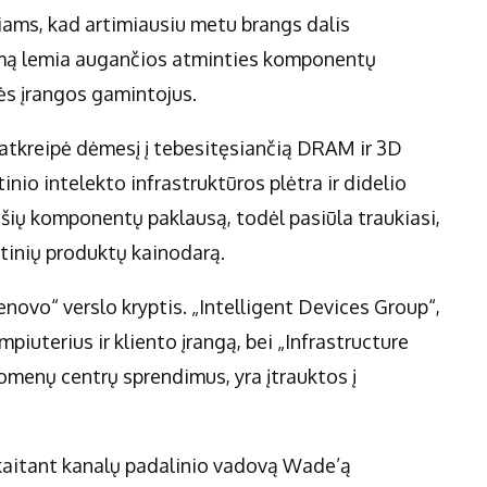
iams, kad artimiausiu metu brangs dalis
dimą lemia augančios atminties komponentų
ės įrangos gamintojus.
atkreipė dėmesį į tebesitęsiančią DRAM ir 3D
inio intelekto infrastruktūros plėtra ir didelio
ių komponentų paklausą, todėl pasiūla traukiasi,
utinių produktų kainodarą.
enovo“ verslo kryptis. „Intelligent Devices Group“,
iuterius ir kliento įrangą, bei „Infrastructure
uomenų centrų sprendimus, yra įtrauktos į
kaitant kanalų padalinio vadovą Wade’ą