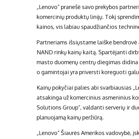
„Lenovo“ pranešė savo prekybos partner
komercinių produktų linijų. Tokį spren
kainos, vis labiau spaudžiančios technin
Partneriams išsiųstame laiške bendrovė 
NAND rinkų kainų kaitą. Spartėjanti dirbt
masto duomenų centrų diegimas didina š
o gamintojai yra priversti koreguoti gal
Kainų pokyčiai palies abi svarbiausias „L
atsakinga už komercinius asmeninius komp
Solutions Group“, valdanti serverių ir d
planuojamą kainų peržiūrą.
„Lenovo“ Šiaurės Amerikos vadovybė, įs