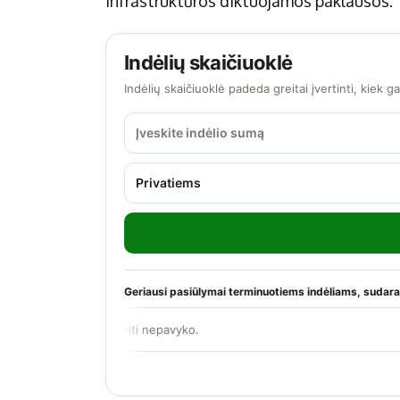
infrastruktūros diktuojamos paklausos.