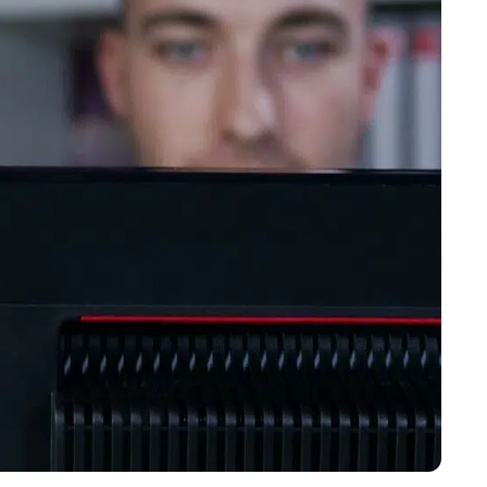
Marijampolės
Prienų rajono
s
ienos