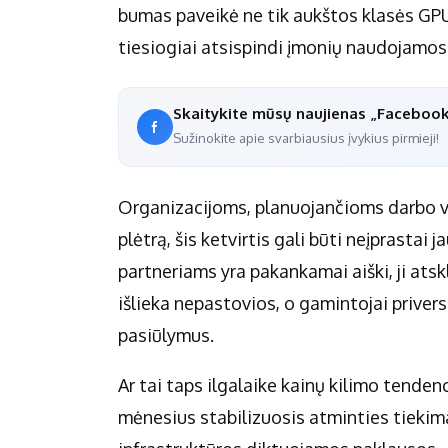
bumas paveikė ne tik aukštos klasės GPU, 
tiesiogiai atsispindi įmonių naudojamos 
Skaitykite mūsų naujienas „Faceboo
Sužinokite apie svarbiausius įvykius pirmieji!
Organizacijoms, planuojančioms darbo vi
plėtrą, šis ketvirtis gali būti neįprastai
partneriams yra pakankamai aiški, ji at
išlieka nepastovios, o gamintojai privers
pasiūlymus.
Ar tai taps ilgalaike kainų kilimo tendenc
mėnesius stabilizuosis atminties tiekimas