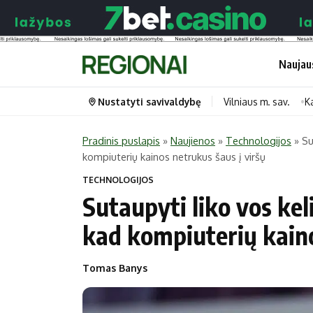
Naujau
Nustatyti savivaldybę
Vilniaus m. sav.
K
Pradinis puslapis
»
Naujienos
»
Technologijos
»
Su
kompiuterių kainos netrukus šaus į viršų
Portalas
Kategorijos
TECHNOLOGIJOS
Pradinis puslapis
Transportas
Sutaupyti liko vos kel
Savivaldybės
Gyvenimas
kad kompiuterių kaino
Naujausi
Horoskopai
Regionai
Laisvalaikis
Tomas Banys
Lietuva
Maistas
Pasaulis
Sveikata