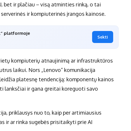
bet ir plačiau – visą atminties rinką, o tai
serverinės ir kompiuterinės įrangos kainose.
k“ platformoje
Sekti
etų kompiuterių atnaujinimą ar infrastruktūros
 jautrus laikui. Nors „Lenovo“ komunikacija
skleidžia platesnę tendenciją: komponentų kainos
ti lanksčiai ir gana greitai koreguoti savo
ija, priklausys nuo to, kaip per artimiausius
 ir ar rinka sugebės prisitaikyti prie AI