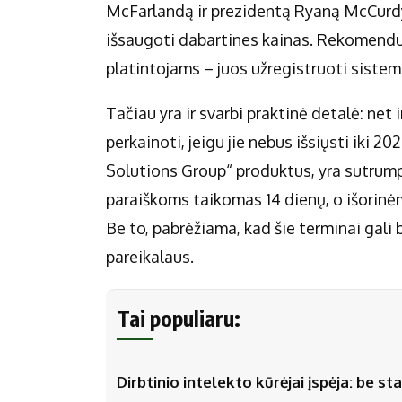
McFarlandą ir prezidentą Ryaną McCurdy, 
išsaugoti dabartines kainas. Rekomenduo
platintojams – juos užregistruoti sistemo
Tačiau yra ir svarbi praktinė detalė: net i
perkainoti, jeigu jie nebus išsiųsti iki 2
Solutions Group“ produktus, yra sutrump
paraiškoms taikomas 14 dienų, o išorin
Be to, pabrėžiama, kad šie terminai gali bū
pareikalaus.
Tai populiaru:
Dirbtinio intelekto kūrėjai įspėja: be 