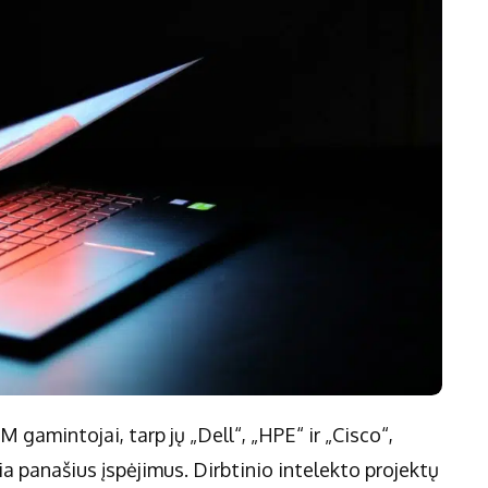
M gamintojai, tarp jų „Dell“, „HPE“ ir „Cisco“,
a panašius įspėjimus. Dirbtinio intelekto projektų