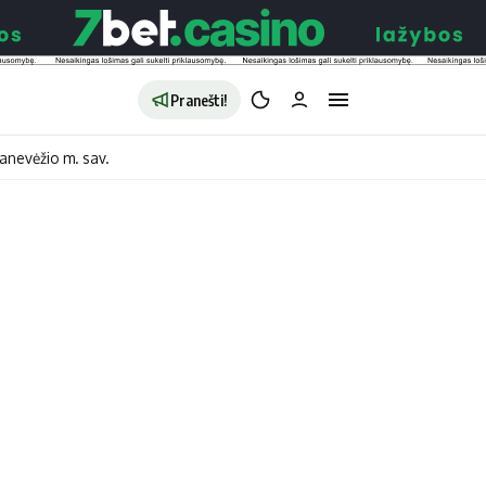
Pranešti!
anevėžio m. sav.
aldybės
Redakcija
Apie mus
o
Autoriai
no
Kontaktai
jono
Privatumo politika
ono
Redakcijos politika
sto
Receptai