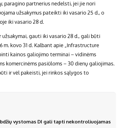
paragino partnerius nedelsti, jei jie nori
jama užsakymus pateikti iki vasario 25 d., o
je iki vasario 28 d.
r užsakymai, gauti iki vasario 28 d., gali būti
026 m. kovo 31 d. Kalbant apie „Infrastructure
inti kainos galiojimo terminai – vidinėms
ėms komercinėms pasiūloms – 30 dienų galiojimas.
ti ir vėl pakeisti, jei rinkos sąlygos to
stabdžių vystomas DI gali tapti nekontroliuojamas