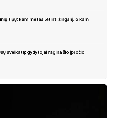
nių tipų: kam metas lėtinti žingsnį, o kam
ūsų sveikatą: gydytojai ragina šio įpročio