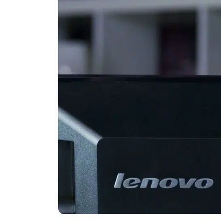
Politika
Technologijos
Patarimai
Indėlių palūkano
Dirbtinis intelektas
Dienos naujienos
Gineso rekordai
Ekonomikos nauj