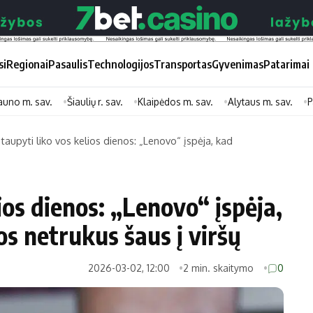
si
Regionai
Pasaulis
Technologijos
Transportas
Gyvenimas
Patarimai
auno m. sav.
Šiaulių r. sav.
Klaipėdos m. sav.
Alytaus m. sav.
P
taupyti liko vos kelios dienos: „Lenovo“ įspėja, kad
Didžiosios savivaldybės
Kitos saviv
Vilniaus miesto
Druskininkų
ios dienos: „Lenovo“ įspėja,
Kauno miesto
Utenos rajon
s netrukus šaus į viršų
Klaipėdos miesto
Jonavos rajo
Panevėžio miesto
Vilkaviškio ra
2026-03-02, 12:00
2 min. skaitymo
0
Šiaulių miesto
Tauragės raj
Alytaus miesto
Palangos mie