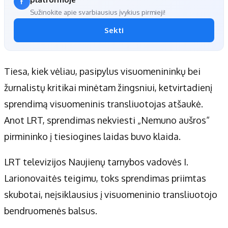
Sužinokite apie svarbiausius įvykius pirmieji!
Sekti
Tiesa, kiek vėliau, pasipylus visuomenininkų bei
žurnalistų kritikai minėtam žingsniui, ketvirtadienį
sprendimą visuomeninis transliuotojas atšaukė.
Anot LRT, sprendimas nekviesti „Nemuno aušros“
pirmininko į tiesiogines laidas buvo klaida.
LRT televizijos Naujienų tarnybos vadovės I.
Larionovaitės teigimu, toks sprendimas priimtas
skubotai, neįsiklausius į visuomeninio transliuotojo
bendruomenės balsus.