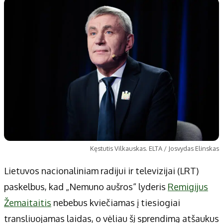
Patarimai
Indėlių palūkanos
Dirbtinis intelektas
Dienos naujienos
Gineso rekordai
Ekonomikos naujienos
Didžiosios savivaldybės
Kitos savivaldybės
Vilniaus miesto
Druskininkų
Kauno miesto
Utenos rajono
Klaipėdos miesto
Jonavos rajono
Panevėžio miesto
Vilkaviškio rajono
Šiaulių miesto
Tauragės rajono
Kęstutis Vilkauskas. ELTA / Josvydas Elinskas
Alytaus miesto
Palangos miesto
Lietuvos nacionaliniam radijui ir televizijai (LRT)
Marijampolės
Prienų rajono
paskelbus, kad „Nemuno aušros“ lyderis
Remigijus
Žemaitaitis
nebebus kviečiamas į tiesiogiai
Redakcija
transliuojamas laidas, o vėliau šį sprendimą atšaukus