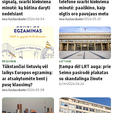
signalą, svarbi kiekviena
telefone svarbi kiekviena
minutė: ką būtina daryti
minutė: paaiškino, kaip
nedelsiant
elgtis oro pavojaus metu
Ieva Kazlauskaitė
•
2026-06-04
Ieva Kazlauskaitė
•
2026-05-25
REGIONAI
LIETUVA
Tūkstančiai lietuvių vėl
Įtampa dėl LRT auga: prie
laikys Europos egzaminą:
Seimo pasirodė plakatas
ar atsakytumėte bent į
su skandalinga žinute
pusę klausimų?
ELTA
•
2026-04-24
Ieva Kazlauskaitė
•
2026-05-08