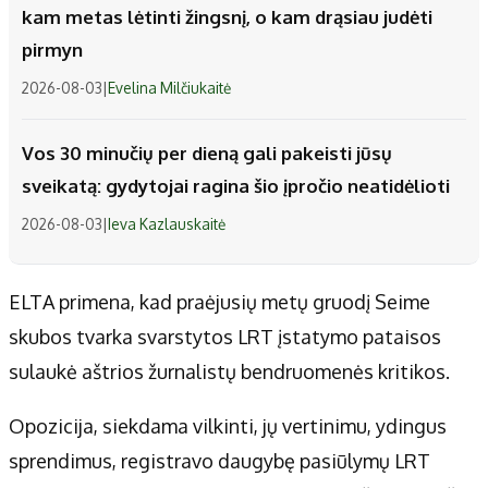
kam metas lėtinti žingsnį, o kam drąsiau judėti
pirmyn
2026-08-03
|
Evelina Milčiukaitė
Vos 30 minučių per dieną gali pakeisti jūsų
sveikatą: gydytojai ragina šio įpročio neatidėlioti
2026-08-03
|
Ieva Kazlauskaitė
ELTA primena, kad praėjusių metų gruodį Seime
skubos tvarka svarstytos LRT įstatymo pataisos
sulaukė aštrios žurnalistų bendruomenės kritikos.
Opozicija, siekdama vilkinti, jų vertinimu, ydingus
sprendimus, registravo daugybę pasiūlymų LRT