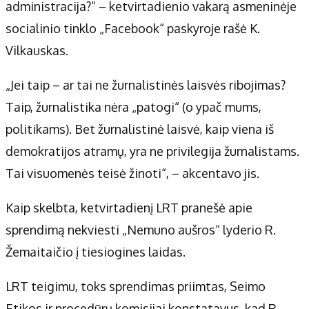
administracija?“ – ketvirtadienio vakarą asmeninėje
socialinio tinklo „Facebook“ paskyroje rašė K.
Vilkauskas.
„Jei taip – ar tai ne žurnalistinės laisvės ribojimas?
Taip, žurnalistika nėra „patogi“ (o ypač mums,
politikams). Bet žurnalistinė laisvė, kaip viena iš
demokratijos atramų, yra ne privilegija žurnalistams.
Tai visuomenės teisė žinoti“, – akcentavo jis.
Kaip skelbta, ketvirtadienį LRT pranešė apie
sprendimą nekviesti „Nemuno aušros“ lyderio R.
Žemaitaičio į tiesiogines laidas.
LRT teigimu, toks sprendimas priimtas, Seimo
Etikos ir procedūrų komisijai konstatavus, kad R.