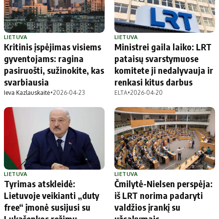
LIETUVA
LIETUVA
Kritinis įspėjimas visiems
Ministrei gaila laiko: LRT
gyventojams: ragina
pataisų svarstymuose
pasiruošti, sužinokite, kas
komitete ji nedalyvauja ir
svarbiausia
renkasi kitus darbus
Ieva Kazlauskaitė
•
2026-04-23
ELTA
•
2026-04-20
LIETUVA
LIETUVA
Tyrimas atskleidė:
Čmilytė-Nielsen perspėja:
Lietuvoje veikianti „duty
iš LRT norima padaryti
free“ įmonė susijusi su
valdžios įrankį su
Lukašenkos režimu
užsakymais