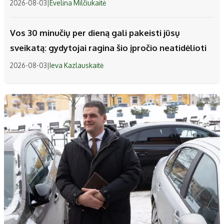
2026-08-03
|
Evelina Milčiukaitė
Vos 30 minučių per dieną gali pakeisti jūsų
sveikatą: gydytojai ragina šio įpročio neatidėlioti
2026-08-03
|
Ieva Kazlauskaitė