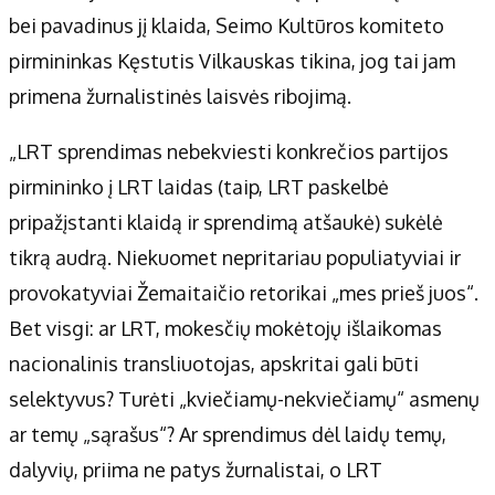
Apie mus
bei pavadinus jį klaida, Seimo Kultūros komiteto
Autoriai
pirmininkas Kęstutis Vilkauskas tikina, jog tai jam
Kontaktai
primena žurnalistinės laisvės ribojimą.
Privatumo politika
Redakcijos politika
„LRT sprendimas nebekviesti konkrečios partijos
Receptai
pirmininko į LRT laidas (taip, LRT paskelbė
pripažįstanti klaidą ir sprendimą atšaukė) sukėlė
tikrą audrą. Niekuomet nepritariau populiatyviai ir
provokatyviai Žemaitaičio retorikai „mes prieš juos“.
Bet visgi: ar LRT, mokesčių mokėtojų išlaikomas
nacionalinis transliuotojas, apskritai gali būti
selektyvus? Turėti „kviečiamų-nekviečiamų“ asmenų
ar temų „sąrašus“? Ar sprendimus dėl laidų temų,
dalyvių, priima ne patys žurnalistai, o LRT