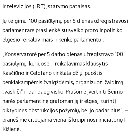
ir televizijos (LRT) įstatymo pataisas.
Jų teigimu, 100 pasiūlymų per 5 dienas užregistravusi
parlamentarė prasilenkė su sveiko proto ir politiko
elgesio reikalavimais ir kenkė parlamentui.
„Konservatorė per 5 darbo dienas užregistravo 100
pasiūlymų, kuriuose – reikalavimas klausytis
Kasčiūno ir Celofano tinklalaidžių, puoštis
penkiakampėmis žvaigždėmis, organizuoti žaidimą
„vaskiči“ ir dar daug visko. Prašome įvertinti Seimo
narės parlamentinę grafomaniją ir elgesį, turintį
piktybinės obstrukcijos požymių, bei jo padarinius“, –
pranešime cituojama viena iš kreipimosi iniciatorių I.
Kižienė.