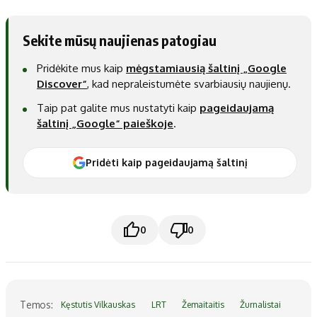
Sekite mūsų naujienas patogiau
Pridėkite mus kaip
mėgstamiausią šaltinį „Google
Discover“
, kad nepraleistumėte svarbiausių naujienų.
Taip pat galite mus nustatyti kaip
pageidaujamą
šaltinį „Google“ paieškoje
.
Pridėti kaip pageidaujamą šaltinį
0
0
Temos:
Kęstutis Vilkauskas
LRT
Žemaitaitis
Žurnalistai