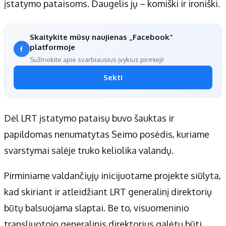
įstatymo pataisoms. Daugelis jų – komiški ir ironiški.
Skaitykite mūsų naujienas „Facebook“
platformoje
Sužinokite apie svarbiausius įvykius pirmieji!
Sekti
Dėl LRT įstatymo pataisų buvo šauktas ir
papildomas nenumatytas Seimo posėdis, kuriame
svarstymai salėje truko keliolika valandų.
Pirminiame valdančiųjų inicijuotame projekte siūlyta,
kad skiriant ir atleidžiant LRT generalinį direktorių
būtų balsuojama slaptai. Be to, visuomeninio
transliuotojo generalinis direktorius galėtų būti