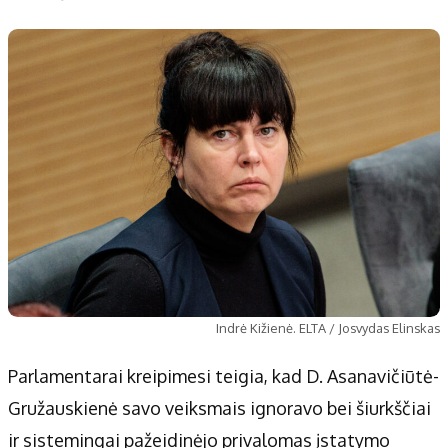
Indrė Kižienė. ELTA / Josvydas Elinskas
Parlamentarai kreipimesi teigia, kad D. Asanavičiūtė-
Gružauskienė savo veiksmais ignoravo bei šiurkščiai
ir sistemingai pažeidinėjo privalomas įstatymo