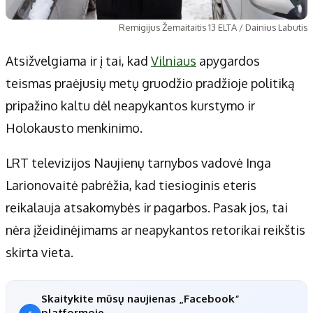
Remigijus Žemaitaitis 13 ELTA / Dainius Labutis
Atsižvelgiama ir į tai, kad
Vilniaus
apygardos
teismas praėjusių metų gruodžio pradžioje politiką
pripažino kaltu dėl neapykantos kurstymo ir
Holokausto menkinimo.
LRT televizijos Naujienų tarnybos vadovė Inga
Larionovaitė pabrėžia, kad tiesioginis eteris
reikalauja atsakomybės ir pagarbos. Pasak jos, tai
nėra įžeidinėjimams ar neapykantos retorikai reikštis
skirta vieta.
Skaitykite mūsų naujienas „Facebook“
platformoje