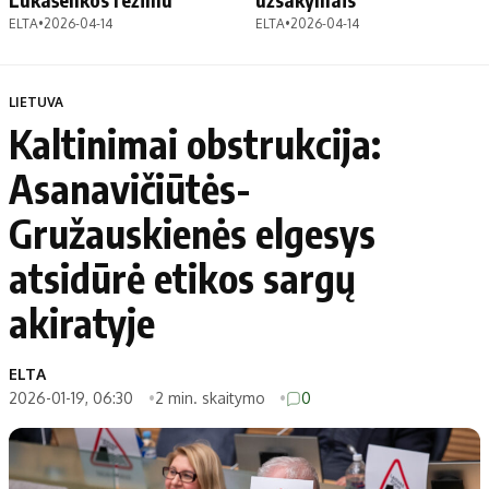
ELTA
•
2026-04-14
ELTA
•
2026-04-14
LIETUVA
Kaltinimai obstrukcija:
Asanavičiūtės-
Gružauskienės elgesys
atsidūrė etikos sargų
akiratyje
ELTA
2026-01-19, 06:30
2 min. skaitymo
0