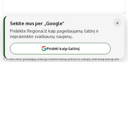
×
Sekite mus per „Google“
Pridėkite Regionai.lt kaip pageidaujamą šaltinį ir
nepraleiskite svarbiausių naujienų.
Pridėti kaip šaltinį
Noriu savo interneto naršyklėje išsaugoti vardą, el. pašto adresą ir
interneto puslapį, kad jų nebereiktų įvesti iš naujo, kai kitą kartą vėl
norėsiu parašyti komentarą.
MB Snarskis media