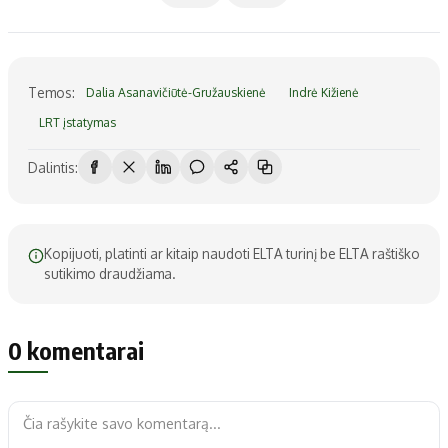
Temos:
Dalia Asanavičiūtė-Gružauskienė
Indrė Kižienė
LRT įstatymas
Dalintis:
Kopijuoti, platinti ar kitaip naudoti ELTA turinį be ELTA raštiško
sutikimo draudžiama.
0 komentarai