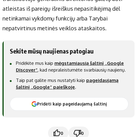
atleistas iš pareigų išreiškus nepasitikėjimą dėl
netinkamai vykdomų funkcijų arba Tarybai
nepatvirtinus metinės veiklos ataskaitos.
Sekite mūsų naujienas patogiau
Pridėkite mus kaip
mėgstamiausią šaltinį „Google
Discover“
, kad nepraleistumėte svarbiausių naujienų.
Taip pat galite mus nustatyti kaip
pageidaujamą
šaltinį „Google“ paieškoje
.
Pridėti kaip pageidaujamą šaltinį
0
0