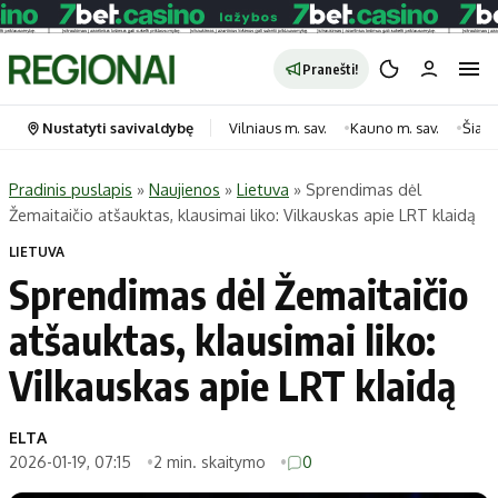
Pranešti!
Nustatyti savivaldybę
Vilniaus m. sav.
Kauno m. sav.
Šiauli
Pradinis puslapis
»
Naujienos
»
Lietuva
»
Sprendimas dėl
Žemaitaičio atšauktas, klausimai liko: Vilkauskas apie LRT klaidą
Portalas
Kategorijos
LIETUVA
Pradinis puslapis
Transportas
Sprendimas dėl Žemaitaičio
Savivaldybės
Gyvenimas
atšauktas, klausimai liko:
Naujausi
Horoskopai
Regionai
Laisvalaikis
Vilkauskas apie LRT klaidą
Lietuva
Maistas
Pasaulis
Sveikata
ELTA
2026-01-19, 07:15
2 min. skaitymo
0
Politika
Technologijos