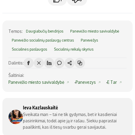
Temos:
Daugiabučių bendrijos
Panevėžio miesto savivaldybė
Panevėžio socialinių paslaugų centras
Panevėžys
Socialinės paslaugos
Socialinių reikalų skyrius
Dalintis:
Šaltiniai:
Panevėžio miesto savivaldybė
Panevezys
E Tar
Ieva Kazlauskaitė
Sveikata man – tai ne tik gydymas, bet ir kasdieniai
pasirinkimai, todėl apie ją ir rašau. Siekiu paprastai
paaiškinti, kas iš tiesų svarbu gerai savijautai.