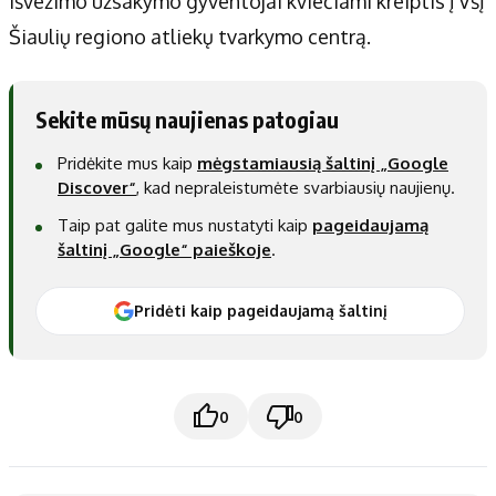
išvežimo užsakymo gyventojai kviečiami kreiptis į VšĮ
Šiaulių regiono atliekų tvarkymo centrą.
Sekite mūsų naujienas patogiau
Pridėkite mus kaip
mėgstamiausią šaltinį „Google
Discover“
, kad nepraleistumėte svarbiausių naujienų.
Taip pat galite mus nustatyti kaip
pageidaujamą
šaltinį „Google“ paieškoje
.
Pridėti kaip pageidaujamą šaltinį
0
0