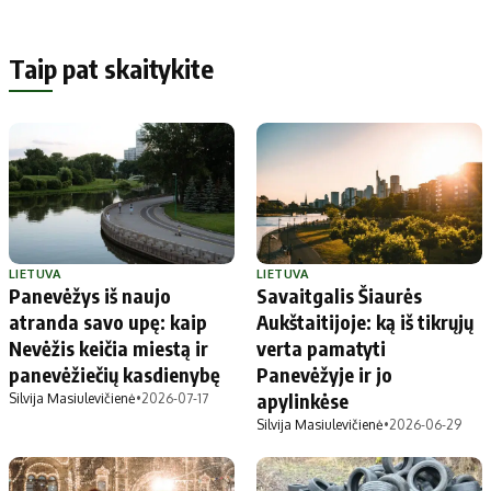
Taip pat skaitykite
LIETUVA
LIETUVA
Panevėžys iš naujo
Savaitgalis Šiaurės
atranda savo upę: kaip
Aukštaitijoje: ką iš tikrųjų
Nevėžis keičia miestą ir
verta pamatyti
panevėžiečių kasdienybę
Panevėžyje ir jo
apylinkėse
Silvija Masiulevičienė
•
2026-07-17
Silvija Masiulevičienė
•
2026-06-29