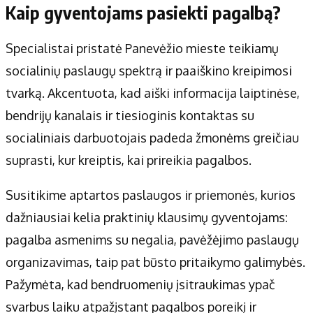
Kaip gyventojams pasiekti pagalbą?
Specialistai pristatė Panevėžio mieste teikiamų
socialinių paslaugų spektrą ir paaiškino kreipimosi
tvarką. Akcentuota, kad aiški informacija laiptinėse,
bendrijų kanalais ir tiesioginis kontaktas su
socialiniais darbuotojais padeda žmonėms greičiau
suprasti, kur kreiptis, kai prireikia pagalbos.
Susitikime aptartos paslaugos ir priemonės, kurios
dažniausiai kelia praktinių klausimų gyventojams:
pagalba asmenims su negalia, pavėžėjimo paslaugų
organizavimas, taip pat būsto pritaikymo galimybės.
Pažymėta, kad bendruomenių įsitraukimas ypač
svarbus laiku atpažįstant pagalbos poreikį ir