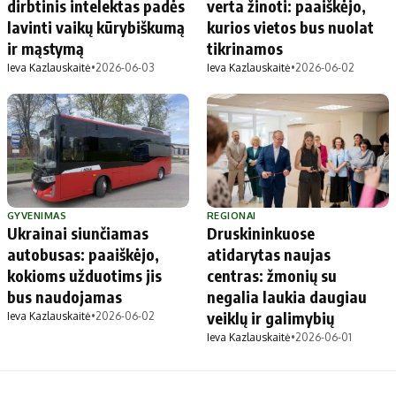
dirbtinis intelektas padės
verta žinoti: paaiškėjo,
lavinti vaikų kūrybiškumą
kurios vietos bus nuolat
ir mąstymą
tikrinamos
Ieva Kazlauskaitė
•
2026-06-03
Ieva Kazlauskaitė
•
2026-06-02
GYVENIMAS
REGIONAI
Ukrainai siunčiamas
Druskininkuose
autobusas: paaiškėjo,
atidarytas naujas
kokioms užduotims jis
centras: žmonių su
bus naudojamas
negalia laukia daugiau
veiklų ir galimybių
Ieva Kazlauskaitė
•
2026-06-02
Ieva Kazlauskaitė
•
2026-06-01