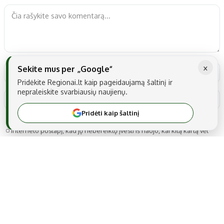
×
Sekite mus per „Google“
Pridėkite Regionai.lt kaip pageidaujamą šaltinį ir
nepraleiskite svarbiausių naujienų.
Pridėti kaip šaltinį
Noriu savo interneto naršyklėje išsaugoti vardą, el. pašto adresą ir
interneto puslapį, kad jų nebereiktų įvesti iš naujo, kai kitą kartą vėl
norėsiu parašyti komentarą.