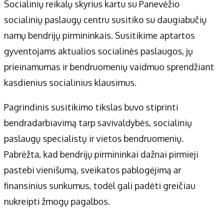
Apie mus
Socialinių reikalų skyrius kartu su Panevėžio
Autoriai
socialinių paslaugų centru susitiko su daugiabučių
Kontaktai
namų bendrijų pirmininkais. Susitikime aptartos
Privatumo politika
gyventojams aktualios socialinės paslaugos, jų
Redakcijos politika
prieinamumas ir bendruomenių vaidmuo sprendžiant
Receptai
kasdienius socialinius klausimus.
Pagrindinis susitikimo tikslas buvo stiprinti
bendradarbiavimą tarp savivaldybės, socialinių
paslaugų specialistų ir vietos bendruomenių.
Pabrėžta, kad bendrijų pirmininkai dažnai pirmieji
pastebi vienišumą, sveikatos pablogėjimą ar
finansinius sunkumus, todėl gali padėti greičiau
nukreipti žmogų pagalbos.