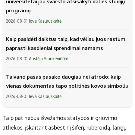
universitetai jau svarsto atsisakyti dalies studijų
programų
2026-08-01
|
Ieva Kazlauskaitė
Kaip pasidėti daiktus taip, kad vėliau juos rastum:
paprasti kasdieniai sprendimai namams
2026-08-01
|
Austėja Stankevičiūtė
Taivano pasas pasako daugiau nei atrodo: kaip
vienas dokumentas tapo politinės kovos simboliu
2026-08-01
|
Ieva Kazlauskaitė
Taip pat nebus išvežamos statybos ir griovimo
atliekos, įskaitant asbestinį šiferį, ruberoidą, langų