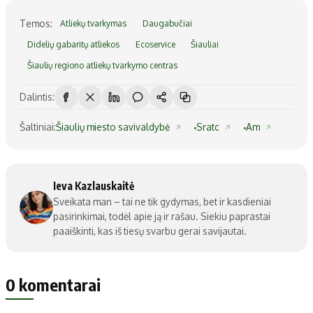
Temos:
Atliekų tvarkymas
Daugabučiai
Didelių gabaritų atliekos
Ecoservice
Šiauliai
Šiaulių regiono atliekų tvarkymo centras
Dalintis:
Šaltiniai:
Šiaulių miesto savivaldybė
Sratc
Am
Ieva Kazlauskaitė
Sveikata man – tai ne tik gydymas, bet ir kasdieniai
pasirinkimai, todėl apie ją ir rašau. Siekiu paprastai
paaiškinti, kas iš tiesų svarbu gerai savijautai.
0 komentarai