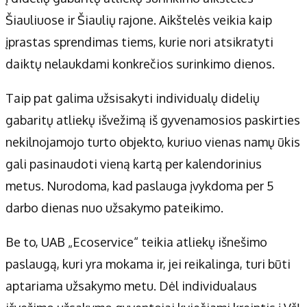
Šiauliuose ir Šiaulių rajone. Aikštelės veikia kaip
įprastas sprendimas tiems, kurie nori atsikratyti
daiktų nelaukdami konkrečios surinkimo dienos.
Taip pat galima užsisakyti individualų didelių
gabaritų atliekų išvežimą iš gyvenamosios paskirties
nekilnojamojo turto objekto, kuriuo vienas namų ūkis
gali pasinaudoti vieną kartą per kalendorinius
metus. Nurodoma, kad paslauga įvykdoma per 5
darbo dienas nuo užsakymo pateikimo.
Be to, UAB „Ecoservice“ teikia atliekų išnešimo
paslaugą, kuri yra mokama ir, jei reikalinga, turi būti
aptariama užsakymo metu. Dėl individualaus