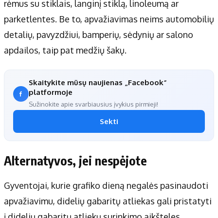
rėmus su stiklais, langinį stiklą, linoleumą ar
parketlentes. Be to, apvažiavimas neims automobilių
detalių, pavyzdžiui, bamperių, sėdynių ar salono
apdailos, taip pat medžių šakų.
Skaitykite mūsų naujienas „Facebook“
platformoje
Sužinokite apie svarbiausius įvykius pirmieji!
Sekti
Alternatyvos, jei nespėjote
Gyventojai, kurie grafiko dieną negalės pasinaudoti
apvažiavimu, didelių gabaritų atliekas gali pristatyti
į didelių gabaritų atliekų surinkimo aikšteles