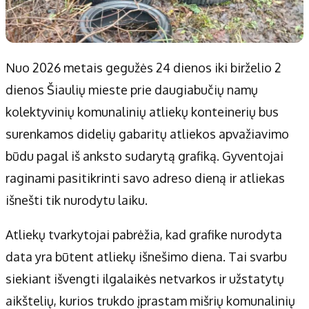
Nuo 2026 metais gegužės 24 dienos iki birželio 2
dienos Šiaulių mieste prie daugiabučių namų
kolektyvinių komunalinių atliekų konteinerių bus
surenkamos didelių gabaritų atliekos apvažiavimo
būdu pagal iš anksto sudarytą grafiką. Gyventojai
raginami pasitikrinti savo adreso dieną ir atliekas
išnešti tik nurodytu laiku.
Atliekų tvarkytojai pabrėžia, kad grafike nurodyta
data yra būtent atliekų išnešimo diena. Tai svarbu
siekiant išvengti ilgalaikės netvarkos ir užstatytų
aikštelių, kurios trukdo įprastam mišrių komunalinių