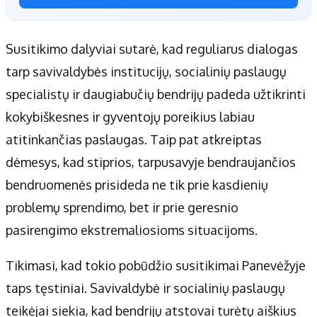
Susitikimo dalyviai sutarė, kad reguliarus dialogas
tarp savivaldybės institucijų, socialinių paslaugų
specialistų ir daugiabučių bendrijų padeda užtikrinti
kokybiškesnes ir gyventojų poreikius labiau
atitinkančias paslaugas. Taip pat atkreiptas
dėmesys, kad stiprios, tarpusavyje bendraujančios
bendruomenės prisideda ne tik prie kasdienių
problemų sprendimo, bet ir prie geresnio
pasirengimo ekstremaliosioms situacijoms.
Tikimasi, kad tokio pobūdžio susitikimai Panevėžyje
taps tęstiniai. Savivaldybė ir socialinių paslaugų
teikėjai siekia, kad bendrijų atstovai turėtų aiškius