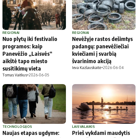
REGIONAI
REGIONAI
Nuo plytų iki festivalio
Nevėžyje rastos dešimtys
programos: kaip
padangų: panevėžiečiai
Panevėžio „Laisvės“
kviečiami į svarbią
aikštė tapo miesto
švarinimo akciją
susitikimų vieta
Ieva Kazlauskaitė
•
2026-06-04
Tomas Vaitkus
•
2026-06-05
TECHNOLOGIJOS
LAISVALAIKIS
Naujas etapas ugdyme:
Prieš vykdami maudytis