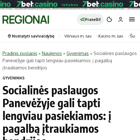
Pranešti!
Nustatyti savivaldybę
Vilniaus m. sav.
Kauno m. sav.
Šiauli
Pradinis puslapis
»
Naujienos
»
Gyvenimas
»
Socialinės paslaugos
Panevėžyje gali tapti lengviau pasiekiamos: į pagalbą
Portalas
Kategorijos
įtraukiamos bendrijos
Pradinis puslapis
Transportas
GYVENIMAS
Savivaldybės
Gyvenimas
Socialinės paslaugos
Naujausi
Horoskopai
Panevėžyje gali tapti
Regionai
Laisvalaikis
lengviau pasiekiamos: į
Lietuva
Maistas
Pasaulis
Sveikata
pagalbą įtraukiamos
Politika
Technologijos