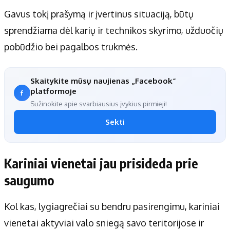
Gavus tokį prašymą ir įvertinus situaciją, būtų
sprendžiama dėl karių ir technikos skyrimo, užduočių
pobūdžio bei pagalbos trukmės.
Skaitykite mūsų naujienas „Facebook“
platformoje
Sužinokite apie svarbiausius įvykius pirmieji!
Sekti
Kariniai vienetai jau prisideda prie
saugumo
Kol kas, lygiagrečiai su bendru pasirengimu, kariniai
vienetai aktyviai valo sniegą savo teritorijose ir