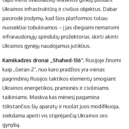
Apie mus
Ukrainos infrastruktūrą ir civilius objektus. Dabar
Autoriai
pasirodė įrodymų, kad šios platformos toliau
Kontaktai
nuosekliai tobulinamos – į jas diegiami nematomi
Privatumo politika
infraraudonųjų spindulių prožektoriai, skirti akinti
Redakcijos politika
Ukrainos gynėjų naudojamus jutiklius.
Receptai
Kamikadzės dronai „Shahed-136“
, Rusijoje žinomi
kaip „Geran-2“, nuo karo pradžios yra vienas
pagrindinių Rusijos taktikos elementų smogiant
Ukrainos energetikos, pramonės ir civiliniams
taikiniams. Maskva kas mėnesį pagamina
tūkstančius šių aparatų ir nuolat juos modifikuoja,
siekdama apeiti vis stiprėjančią Ukrainos oro
gynybą.