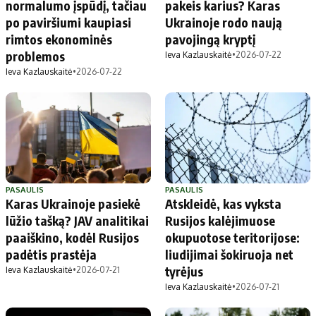
normalumo įspūdį, tačiau
pakeis karius? Karas
po paviršiumi kaupiasi
Ukrainoje rodo naują
rimtos ekonominės
pavojingą kryptį
problemos
Ieva Kazlauskaitė
•
2026-07-22
Ieva Kazlauskaitė
•
2026-07-22
PASAULIS
PASAULIS
Karas Ukrainoje pasiekė
Atskleidė, kas vyksta
lūžio tašką? JAV analitikai
Rusijos kalėjimuose
paaiškino, kodėl Rusijos
okupuotose teritorijose:
padėtis prastėja
liudijimai šokiruoja net
tyrėjus
Ieva Kazlauskaitė
•
2026-07-21
Ieva Kazlauskaitė
•
2026-07-21