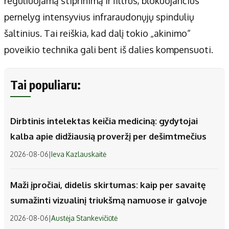
reguliuojamą stiprinimą ir filtrus, blokuojančius
pernelyg intensyvius infraraudonųjų spindulių
šaltinius. Tai reiškia, kad dalį tokio „akinimo“
poveikio technika gali bent iš dalies kompensuoti.
Tai populiaru:
Dirbtinis intelektas keičia mediciną: gydytojai
kalba apie didžiausią proveržį per dešimtmečius
2026-08-06
|
Ieva Kazlauskaitė
Maži įpročiai, didelis skirtumas: kaip per savaitę
sumažinti vizualinį triukšmą namuose ir galvoje
2026-08-06
|
Austėja Stankevičiūtė