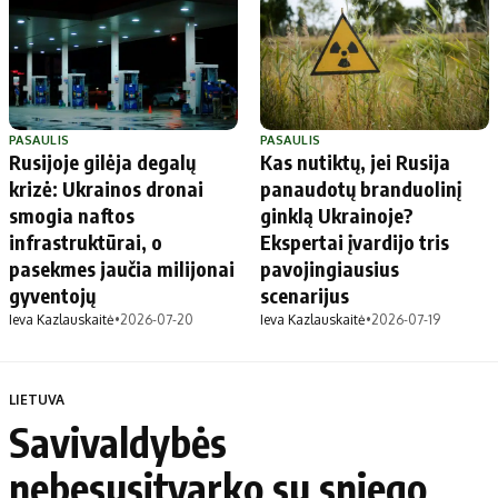
PASAULIS
PASAULIS
Rusijoje gilėja degalų
Kas nutiktų, jei Rusija
krizė: Ukrainos dronai
panaudotų branduolinį
smogia naftos
ginklą Ukrainoje?
infrastruktūrai, o
Ekspertai įvardijo tris
pasekmes jaučia milijonai
pavojingiausius
gyventojų
scenarijus
Ieva Kazlauskaitė
•
2026-07-20
Ieva Kazlauskaitė
•
2026-07-19
LIETUVA
Savivaldybės
nebesusitvarko su sniego