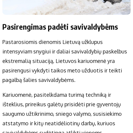
Pasirengimas padėti savivaldybėms
Pastarosiomis dienomis Lietuvą užklupus
intensyviam snygiui ir daliai savivaldybių paskelbus
ekstremalią situaciją, Lietuvos kariuomenė yra
pasirengusi vykdyti taikos meto užduotis ir teikti
pagalbą šalies savivaldybėms.
Kariuomenė, pasitelkdama turimą techniką ir
išteklius, prireikus galėtų prisidėti prie gyventojų
saugumo užtikrinimo, sniego valymo, susisiekimo
atstatymo ir kitų neatidėliotinų darbų, kuriuos
savivaldybėms sudėtinga atlikti vienoms.