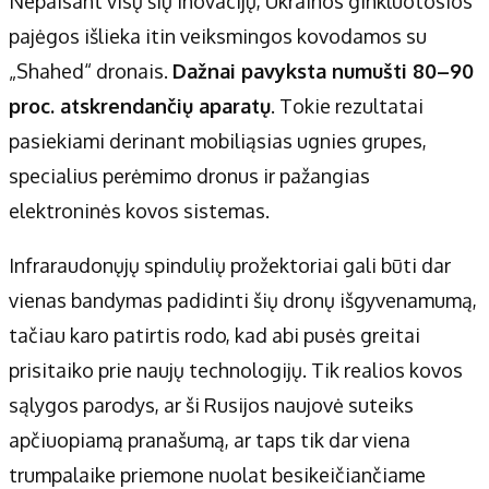
Nepaisant visų šių inovacijų, Ukrainos ginkluotosios
pajėgos išlieka itin veiksmingos kovodamos su
„Shahed“ dronais.
Dažnai pavyksta numušti 80–90
proc. atskrendančių aparatų
. Tokie rezultatai
pasiekiami derinant mobiliąsias ugnies grupes,
specialius perėmimo dronus ir pažangias
elektroninės kovos sistemas.
Infraraudonųjų spindulių prožektoriai gali būti dar
vienas bandymas padidinti šių dronų išgyvenamumą,
tačiau karo patirtis rodo, kad abi pusės greitai
prisitaiko prie naujų technologijų. Tik realios kovos
sąlygos parodys, ar ši Rusijos naujovė suteiks
apčiuopiamą pranašumą, ar taps tik dar viena
trumpalaike priemone nuolat besikeičiančiame