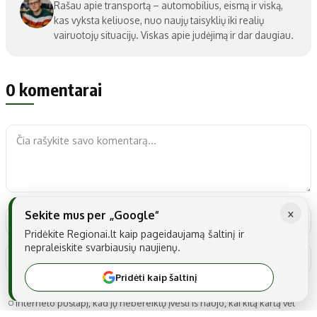
Rašau apie transportą – automobilius, eismą ir viską,
kas vyksta keliuose, nuo naujų taisyklių iki realių
vairuotojų situacijų. Viskas apie judėjimą ir dar daugiau.
0 komentarai
×
Sekite mus per „Google“
Pridėkite Regionai.lt kaip pageidaujamą šaltinį ir
nepraleiskite svarbiausių naujienų.
Pridėti kaip šaltinį
Noriu savo interneto naršyklėje išsaugoti vardą, el. pašto adresą ir
interneto puslapį, kad jų nebereiktų įvesti iš naujo, kai kitą kartą vėl