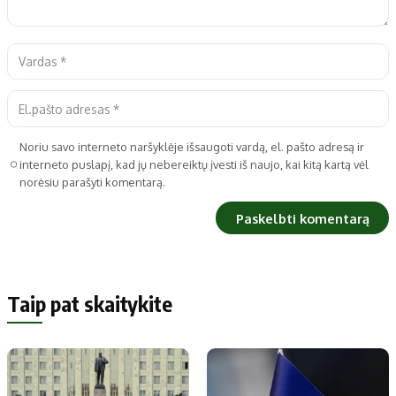
Noriu savo interneto naršyklėje išsaugoti vardą, el. pašto adresą ir
interneto puslapį, kad jų nebereiktų įvesti iš naujo, kai kitą kartą vėl
norėsiu parašyti komentarą.
Taip pat skaitykite