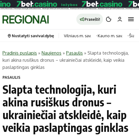
Pranešti!
Nustatyti savivaldybę
Vilniaus m. sav.
Kauno m. sav.
Šiauli
Pradinis puslapis
»
Naujienos
»
Pasaulis
»
Slapta technologija,
kuri akina rusiškus dronus – ukrainiečiai atskleidė, kaip veikia
Portalas
Kategorijos
paslaptingas ginklas
Pradinis puslapis
Transportas
PASAULIS
Savivaldybės
Gyvenimas
Slapta technologija, kuri
Naujausi
Horoskopai
akina rusiškus dronus –
Regionai
Laisvalaikis
ukrainiečiai atskleidė, kaip
Lietuva
Maistas
Pasaulis
Sveikata
veikia paslaptingas ginklas
Politika
Technologijos