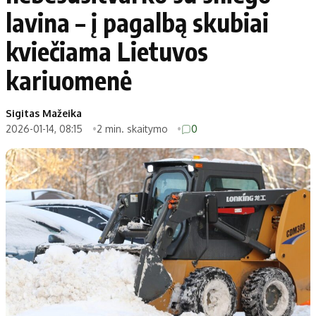
lavina – į pagalbą skubiai
kviečiama Lietuvos
kariuomenė
Sigitas Mažeika
2026-01-14, 08:15
2 min. skaitymo
0