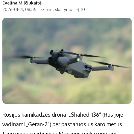
Patarimai
Indėlių palūkanos
Evelina Milčiukaitė
2026-01-14, 08:55
3 min. skaitymo
0
Dirbtinis intelektas
Dienos naujienos
Gineso rekordai
Ekonomikos naujienos
Didžiosios savivaldybės
Kitos savivaldybės
Vilniaus miesto
Druskininkų
Kauno miesto
Utenos rajono
Klaipėdos miesto
Jonavos rajono
Panevėžio miesto
Vilkaviškio rajono
Šiaulių miesto
Tauragės rajono
Alytaus miesto
Palangos miesto
Marijampolės
Prienų rajono
Rusijos kamikadzės dronai „Shahed-136“ (Rusijoje
vadinami „Geran-2“) per pastaruosius karo metus
Redakcija
tapo vienu svarbiausių Maskvos ginklų puolant