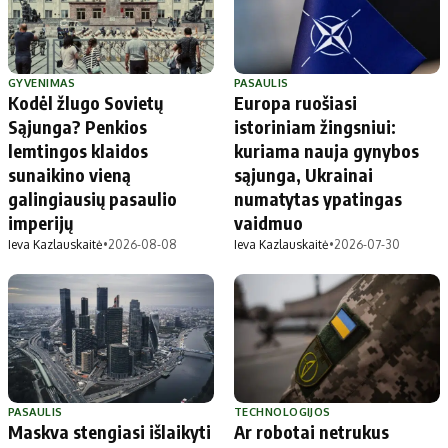
GYVENIMAS
PASAULIS
Kodėl žlugo Sovietų
Europa ruošiasi
Sąjunga? Penkios
istoriniam žingsniui:
lemtingos klaidos
kuriama nauja gynybos
sunaikino vieną
sąjunga, Ukrainai
galingiausių pasaulio
numatytas ypatingas
imperijų
vaidmuo
Ieva Kazlauskaitė
•
2026-08-08
Ieva Kazlauskaitė
•
2026-07-30
PASAULIS
TECHNOLOGIJOS
Maskva stengiasi išlaikyti
Ar robotai netrukus