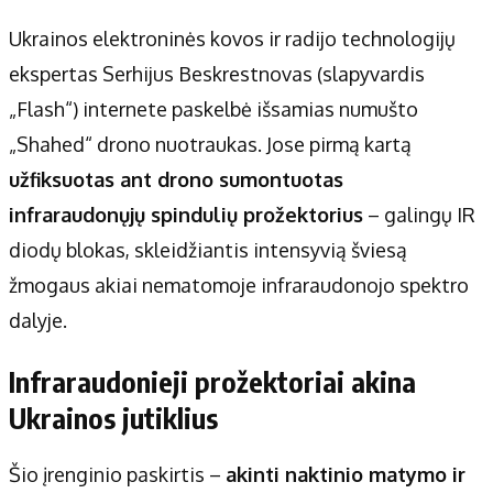
Ukrainos elektroninės kovos ir radijo technologijų
ekspertas Serhijus Beskrestnovas (slapyvardis
„Flash“) internete paskelbė išsamias numušto
„Shahed“ drono nuotraukas. Jose pirmą kartą
užfiksuotas ant drono sumontuotas
infraraudonųjų spindulių prožektorius
– galingų IR
diodų blokas, skleidžiantis intensyvią šviesą
žmogaus akiai nematomoje infraraudonojo spektro
dalyje.
Infraraudonieji prožektoriai akina
Ukrainos jutiklius
Šio įrenginio paskirtis –
akinti naktinio matymo ir