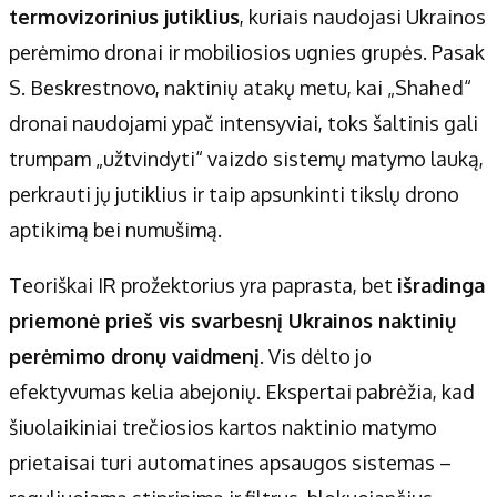
termovizorinius jutiklius
, kuriais naudojasi Ukrainos
perėmimo dronai ir mobiliosios ugnies grupės. Pasak
S. Beskrestnovo, naktinių atakų metu, kai „Shahed“
dronai naudojami ypač intensyviai, toks šaltinis gali
trumpam „užtvindyti“ vaizdo sistemų matymo lauką,
perkrauti jų jutiklius ir taip apsunkinti tikslų drono
aptikimą bei numušimą.
Teoriškai IR prožektorius yra paprasta, bet
išradinga
priemonė prieš vis svarbesnį Ukrainos naktinių
perėmimo dronų vaidmenį
. Vis dėlto jo
efektyvumas kelia abejonių. Ekspertai pabrėžia, kad
šiuolaikiniai trečiosios kartos naktinio matymo
prietaisai turi automatines apsaugos sistemas –