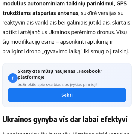
modulius autonominiam taikinių parinkimui, GPS
trukdžiams atsparias antenas
, sukūrė versijas su
reaktyviniais varikliais bei galiniais jutikliais, skirtais
aptikti artėjančius Ukrainos perėmimo dronus. Visų
šių modifikacijų esmė – apsunkinti aptikimą ir
prailginti drono „gyvavimo laiką“ iki smūgio į taikinį.
Skaitykite mūsų naujienas „Facebook“
platformoje
Sužinokite apie svarbiausius įvykius pirmieji!
Sekti
Ukrainos gynyba vis dar labai efektyvi