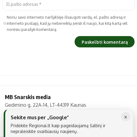
Noriu savo interneto naršyklėje išsaugoti vardą, el. pašto adresą ir
interneto puslapį, kad jų nebereiktų įvesti iš naujo, kai kitą kartą vėl
norėsiu parašyti komentarą.
MB Snarskis media
Gedimino g. 22A-14, LT-44319 Kaunas
Tel.: +370 606 17737
×
Sekite mus per „Google“
El. paštas:
info@regionai.lt
Pridėkite Regionai.lt kaip pageidaujamą šaltinį ir
nepraleiskite svarbiausių naujienų.