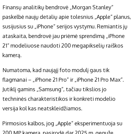
Finansų analitikų bendrovė „Morgan Stanley“
paskelbė naujų detalių apie tolesnius „Apple“ planus,
susijusius su „iPhone“ serijos vystymu. Remiantis jų
ataskaita, bendrovė jau priėmė sprendimą „iPhone
21“ modeliuose naudoti 200 megapikselių raiškos
kamerą.
Numatoma, kad naująjį foto modulį gaus tik
flagmanai – „iPhone 21 Pro“ ir „iPhone 21 Pro Max“.
Jutiklį gamins „Samsung“, tačiau tikslios jo
techninės charakteristikos ir konkreti modelio
versija kol kas neatskleidžiamos.
Pirmosios kalbos, jog „Apple“ eksperimentuoja su
200 MP kamera, pasirodė dar 2025 m. gegužę.