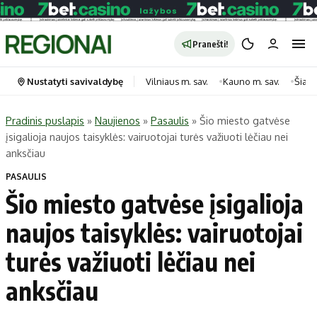
Pranešti!
Nustatyti savivaldybę
Vilniaus m. sav.
Kauno m. sav.
Šiauli
Pradinis puslapis
»
Naujienos
»
Pasaulis
»
Šio miesto gatvėse
įsigalioja naujos taisyklės: vairuotojai turės važiuoti lėčiau nei
Portalas
Kategorijos
anksčiau
Pradinis puslapis
Transportas
PASAULIS
Savivaldybės
Gyvenimas
Šio miesto gatvėse įsigalioja
Naujausi
Horoskopai
naujos taisyklės: vairuotojai
Regionai
Laisvalaikis
turės važiuoti lėčiau nei
Lietuva
Maistas
Pasaulis
Sveikata
anksčiau
Politika
Technologijos