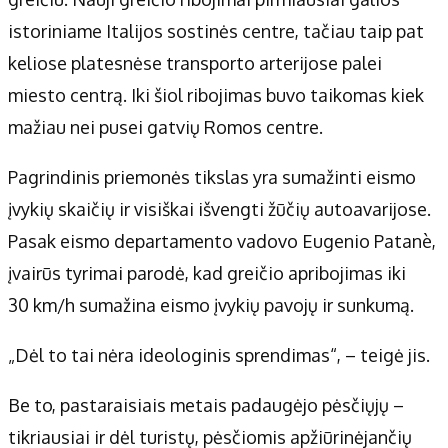
Apie mus
istoriniame Italijos sostinės centre, tačiau taip pat
Autoriai
keliose platesnėse transporto arterijose palei
Kontaktai
miesto centrą. Iki šiol ribojimas buvo taikomas kiek
Privatumo politika
mažiau nei pusei gatvių Romos centre.
Redakcijos politika
Receptai
Pagrindinis priemonės tikslas yra sumažinti eismo
įvykių skaičių ir visiškai išvengti žūčių autoavarijose.
Pasak eismo departamento vadovo Eugenio Patanè,
įvairūs tyrimai parodė, kad greičio apribojimas iki
30 km/h sumažina eismo įvykių pavojų ir sunkumą.
„Dėl to tai nėra ideologinis sprendimas“, – teigė jis.
Be to, pastaraisiais metais padaugėjo pėsčiųjų –
tikriausiai ir dėl turistų, pėsčiomis apžiūrinėjančių