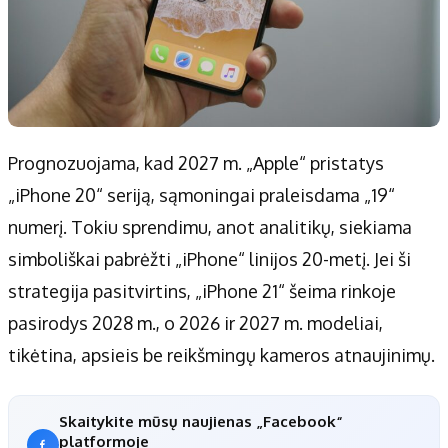
Prognozuojama, kad 2027 m. „Apple“ pristatys
„iPhone 20“ seriją, sąmoningai praleisdama „19“
numerį. Tokiu sprendimu, anot analitikų, siekiama
simboliškai pabrėžti „iPhone“ linijos 20-metį. Jei ši
strategija pasitvirtins, „iPhone 21“ šeima rinkoje
pasirodys 2028 m., o 2026 ir 2027 m. modeliai,
tikėtina, apsieis be reikšmingų kameros atnaujinimų.
Skaitykite mūsų naujienas „Facebook“
platformoje