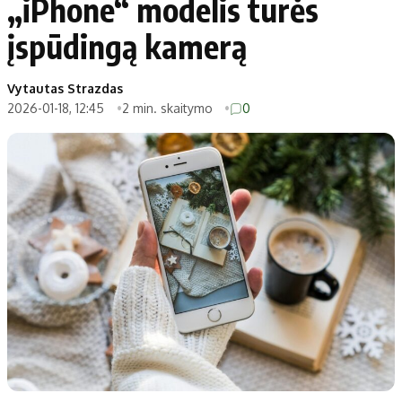
„iPhone“ modelis turės
įspūdingą kamerą
Vytautas Strazdas
2026-01-18, 12:45
2 min. skaitymo
0