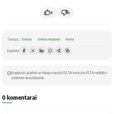
0
0
Temos:
Eismas
Greičio ribojimai
Roma
Dalintis:
Kopijuoti, platinti ar kitaip naudoti ELTA turinį be ELTA raštiško
sutikimo draudžiama.
0 komentarai