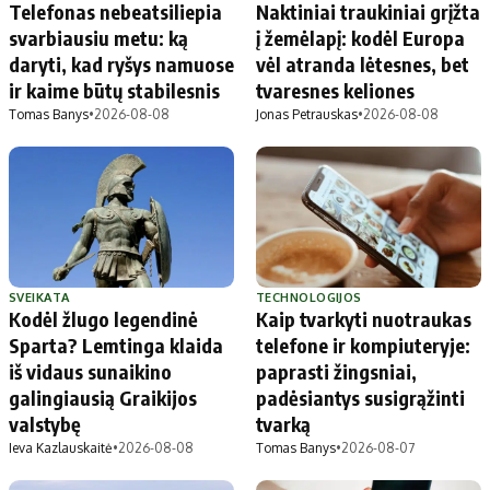
Telefonas nebeatsiliepia
Naktiniai traukiniai grįžta
svarbiausiu metu: ką
į žemėlapį: kodėl Europa
daryti, kad ryšys namuose
vėl atranda lėtesnes, bet
ir kaime būtų stabilesnis
tvaresnes keliones
Tomas Banys
•
2026-08-08
Jonas Petrauskas
•
2026-08-08
SVEIKATA
TECHNOLOGIJOS
Kodėl žlugo legendinė
Kaip tvarkyti nuotraukas
Sparta? Lemtinga klaida
telefone ir kompiuteryje:
iš vidaus sunaikino
paprasti žingsniai,
galingiausią Graikijos
padėsiantys susigrąžinti
valstybę
tvarką
Ieva Kazlauskaitė
•
2026-08-08
Tomas Banys
•
2026-08-07