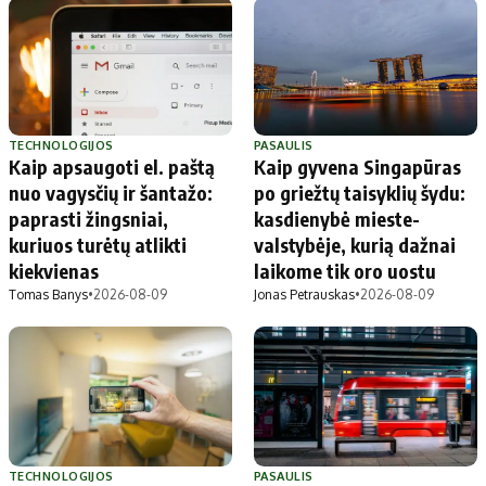
TECHNOLOGIJOS
PASAULIS
Kaip apsaugoti el. paštą
Kaip gyvena Singapūras
nuo vagysčių ir šantažo:
po griežtų taisyklių šydu:
paprasti žingsniai,
kasdienybė mieste-
kuriuos turėtų atlikti
valstybėje, kurią dažnai
kiekvienas
laikome tik oro uostu
Tomas Banys
•
2026-08-09
Jonas Petrauskas
•
2026-08-09
TECHNOLOGIJOS
PASAULIS