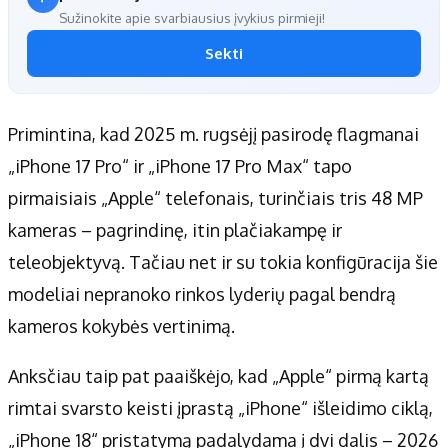
Sužinokite apie svarbiausius įvykius pirmieji!
Sekti
Primintina, kad 2025 m. rugsėjį pasirodę flagmanai
„iPhone 17 Pro“ ir „iPhone 17 Pro Max“ tapo
pirmaisiais „Apple“ telefonais, turinčiais tris 48 MP
kameras – pagrindinę, itin plačiakampę ir
teleobjektyvą. Tačiau net ir su tokia konfigūracija šie
modeliai nepranoko rinkos lyderių pagal bendrą
kameros kokybės vertinimą.
Anksčiau taip pat paaiškėjo, kad „Apple“ pirmą kartą
rimtai svarsto keisti įprastą „iPhone“ išleidimo ciklą,
„iPhone 18“ pristatymą padalydama į dvi dalis – 2026