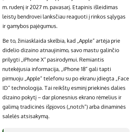
m. rudenį ir 2027 m. pavasarį. Etapinis išleidimas
leistų bendrovei lanksčiau reaguoti į rinkos sąlygas
ir gamybos pajėgumus.
Be to, žiniasklaida skelbia, kad „Apple“ artėja prie
didelio dizaino atnaujinimo, savo mastu galinčio
prilygti „iPhone X“ pasirodymui. Remiantis
nutekėjusia informacija, „iPhone 18“ gali tapti
pirmuoju „Apple“ telefonu su po ekranu įdiegta „Face
ID“ technologija. Tai reikštų esminį priekinės dalies
dizaino pokytį – dar plonesnius ekrano rėmelius ir
galimą tradicinės išpjovos („notch“) arba dinaminės
salelės atsisakymą.