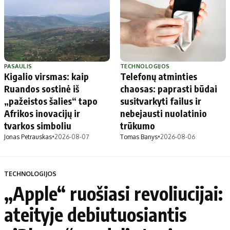
PASAULIS
TECHNOLOGIJOS
Kigalio virsmas: kaip
Telefonų atminties
Ruandos sostinė iš
chaosas: paprasti būdai
„pažeistos šalies“ tapo
susitvarkyti failus ir
Afrikos inovacijų ir
nebejausti nuolatinio
tvarkos simboliu
trūkumo
Jonas Petrauskas
•
2026-08-07
Tomas Banys
•
2026-08-06
TECHNOLOGIJOS
„Apple“ ruošiasi revoliucijai:
ateityje debiutuosiantis