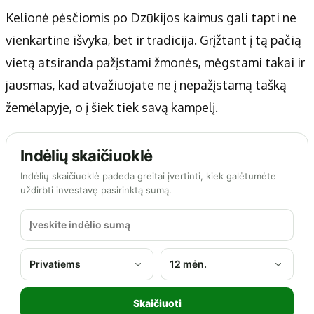
Kelionė pėsčiomis po Dzūkijos kaimus gali tapti ne
vienkartine išvyka, bet ir tradicija. Grįžtant į tą pačią
vietą atsiranda pažįstami žmonės, mėgstami takai ir
jausmas, kad atvažiuojate ne į nepažįstamą tašką
žemėlapyje, o į šiek tiek savą kampelį.