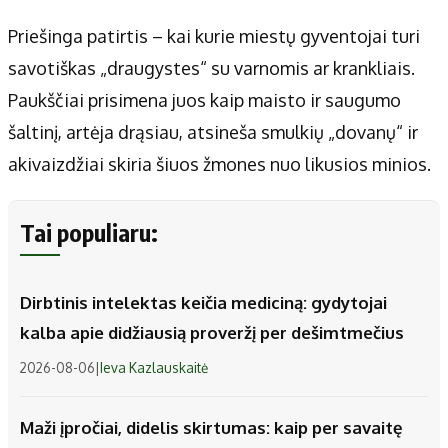
Priešinga patirtis – kai kurie miestų gyventojai turi
savotiškas „draugystes“ su varnomis ar krankliais.
Paukščiai prisimena juos kaip maisto ir saugumo
šaltinį, artėja drąsiau, atsineša smulkių „dovanų“ ir
akivaizdžiai skiria šiuos žmones nuo likusios minios.
Tai populiaru:
Dirbtinis intelektas keičia mediciną: gydytojai
kalba apie didžiausią proveržį per dešimtmečius
2026-08-06
|
Ieva Kazlauskaitė
Maži įpročiai, didelis skirtumas: kaip per savaitę