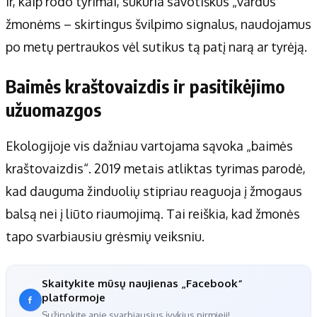
ir, kaip rodo tyrimai, sukuria savotiškus „vardus“
žmonėms – skirtingus švilpimo signalus, naudojamus
po metų pertraukos vėl sutikus tą patį narą ar tyrėją.
Baimės kraštovaizdis ir pasitikėjimo
užuomazgos
Ekologijoje vis dažniau vartojama sąvoka „baimės
kraštovaizdis“. 2019 metais atliktas tyrimas parodė,
kad dauguma žinduolių stipriau reaguoja į žmogaus
balsą nei į liūto riaumojimą. Tai reiškia, kad žmonės
tapo svarbiausiu grėsmių veiksniu.
Skaitykite mūsų naujienas „Facebook“
platformoje
Sužinokite apie svarbiausius įvykius pirmieji!