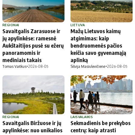
REGIONAI
LIETUVA
Savaitgalis Zarasuose ir
Mažų Lietuvos kaimų
jų apylinkėse: ramesnė
atgimimas: kaip
Aukštaitijos pusė su ežerų
bendruomenės pačios
panoramomis ir
keičia savo gyvenamąją
mediniais takais
aplinką
Tomas Vaitkus
•
2026-08-05
Silvija Masiulevičienė
•
2026-08-05
REGIONAI
LAISVALAIKIS
Savaitgalis Biržuose ir jų
Sekmadienis be prekybos
apylinkėse: nuo unikalios
centrų: kaip atrasti