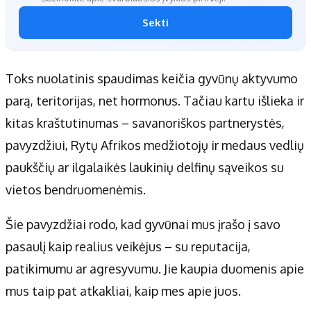
Sekti
Toks nuolatinis spaudimas keičia gyvūnų aktyvumo
parą, teritorijas, net hormonus. Tačiau kartu išlieka ir
kitas kraštutinumas – savanoriškos partnerystės,
pavyzdžiui, Rytų Afrikos medžiotojų ir medaus vedlių
paukščių ar ilgalaikės laukinių delfinų sąveikos su
vietos bendruomenėmis.
Šie pavyzdžiai rodo, kad gyvūnai mus įrašo į savo
pasaulį kaip realius veikėjus – su reputacija,
patikimumu ar agresyvumu. Jie kaupia duomenis apie
mus taip pat atkakliai, kaip mes apie juos.