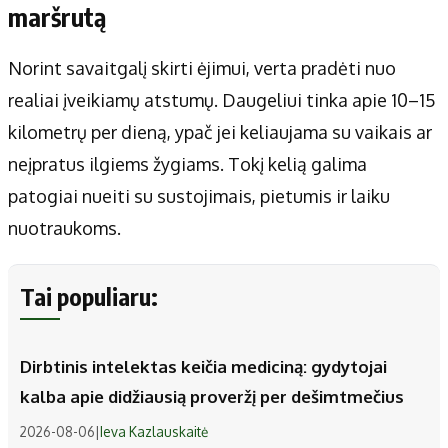
maršrutą
Norint savaitgalį skirti ėjimui, verta pradėti nuo
realiai įveikiamų atstumų. Daugeliui tinka apie 10–15
kilometrų per dieną, ypač jei keliaujama su vaikais ar
neįpratus ilgiems žygiams. Tokį kelią galima
patogiai nueiti su sustojimais, pietumis ir laiku
nuotraukoms.
Tai populiaru:
Dirbtinis intelektas keičia mediciną: gydytojai
kalba apie didžiausią proveržį per dešimtmečius
2026-08-06
|
Ieva Kazlauskaitė