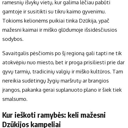
Apie mus
ramesnių išvykų vietų, kur galima lėčiau pabūti
Autoriai
gamtoje ir susitikti su tikru kaimo gyvenimu.
Kontaktai
Tokioms kelionėms puikiai tinka Dzūkija, ypač
Privatumo politika
mažesni kaimai ir miško glūdumoje išsidėsčiusios
Redakcijos politika
sodybos.
Receptai
Savaitgalis pėsčiomis po šį regioną gali tapti ne tik
atokvėpiu nuo miesto, bet ir proga prisiliesti prie dar
gyvų tarmių, tradicinių valgių ir miško kultūros. Tam
nereikia sudėtingų žygių maršrutų ar brangios
įrangos, pakanka gerai suplanuoto plano ir šiek tiek
smalsumo.
Kur ieškoti ramybės: keli mažesni
Dzūkijos kampeliai