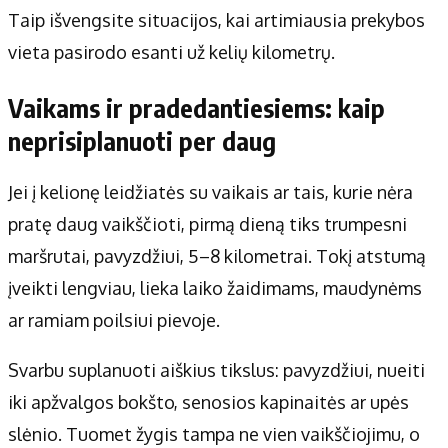
Taip išvengsite situacijos, kai artimiausia prekybos
vieta pasirodo esanti už kelių kilometrų.
Vaikams ir pradedantiesiems: kaip
neprisiplanuoti per daug
Jei į kelionę leidžiatės su vaikais ar tais, kurie nėra
pratę daug vaikščioti, pirmą dieną tiks trumpesni
maršrutai, pavyzdžiui, 5–8 kilometrai. Tokį atstumą
įveikti lengviau, lieka laiko žaidimams, maudynėms
ar ramiam poilsiui pievoje.
Svarbu suplanuoti aiškius tikslus: pavyzdžiui, nueiti
iki apžvalgos bokšto, senosios kapinaitės ar upės
slėnio. Tuomet žygis tampa ne vien vaikščiojimu, o