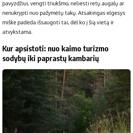
pavyzdžiui, vengti triukšmo, neliesti retų augalų ar
nenukrypti nuo pažymėtų takų. Atsakingas elgesys
miške padeda išsaugoti tai, dėl ko į šią vietą ir
atvykstama.
Kur apsistoti: nuo kaimo turizmo
sodybų iki paprastų kambarių