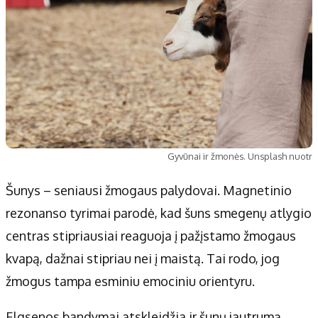
Gyvūnai ir žmonės. Unsplash nuotr
Šunys – seniausi žmogaus palydovai. Magnetinio
rezonanso tyrimai parodė, kad šuns smegenų atlygio
centras stipriausiai reaguoja į pažįstamo žmogaus
kvapą, dažnai stipriau nei į maistą. Tai rodo, jog
žmogus tampa esminiu emociniu orientyru.
Elgsenos bandymai atskleidžia ir šunų jautrumą