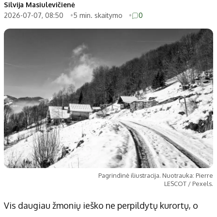
Patarimai
Indėlių palūkanos
Silvija Masiulevičienė
2026-07-07, 08:50
5 min. skaitymo
0
Dirbtinis intelektas
Dienos naujienos
Gineso rekordai
Ekonomikos naujienos
Didžiosios savivaldybės
Kitos savivaldybės
Vilniaus miesto
Druskininkų
Kauno miesto
Utenos rajono
Klaipėdos miesto
Jonavos rajono
Panevėžio miesto
Vilkaviškio rajono
Šiaulių miesto
Tauragės rajono
Alytaus miesto
Palangos miesto
Marijampolės
Prienų rajono
Pagrindinė iliustracija. Nuotrauka: Pierre
LESCOT / Pexels.
Redakcija
Vis daugiau žmonių ieško ne perpildytų kurortų, o