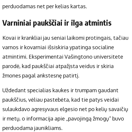
perduodamas net per kelias kartas.
Varniniai paukščiai ir ilga atmintis
Kovai ir krankliai jau seniai laikomi protingais, tačiau
varnos ir kovarniai išsiskiria ypatinga socialine
atmintimi. Eksperimentai Vašingtono universitete
parodė, kad paukščiai atpažįsta veidus ir skiria
žmones pagal ankstesnę patirtį.
Uždedant specialias kaukes ir trumpam gaudant
paukščius, vėliau pastebėta, kad tie patys veidai
sulaukdavo agresyvaus elgesio net po kelių savaičių
ir metų, o informacija apie „pavojingą žmogų“ buvo
perduodama jaunikliams.