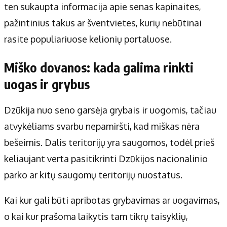
ten sukaupta informacija apie senas kapinaites,
pažintinius takus ar šventvietes, kurių nebūtinai
rasite populiariuose kelionių portaluose.
Miško dovanos: kada galima rinkti
uogas ir grybus
Dzūkija nuo seno garsėja grybais ir uogomis, tačiau
atvykėliams svarbu nepamiršti, kad miškas nėra
bešeimis. Dalis teritorijų yra saugomos, todėl prieš
keliaujant verta pasitikrinti Dzūkijos nacionalinio
parko ar kitų saugomų teritorijų nuostatus.
Kai kur gali būti apribotas grybavimas ar uogavimas,
o kai kur prašoma laikytis tam tikrų taisyklių,