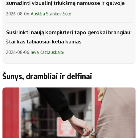
sumažinti vizualinį triukšmą namuose ir galvoje
2026-08-06
|
Austėja Stankevičiūtė
Susirinkti naują kompiuterį tapo gerokai brangiau:
štai kas labiausiai kelia kainas
2026-08-06
|
Ieva Kazlauskaitė
Šunys, drambliai ir delfinai