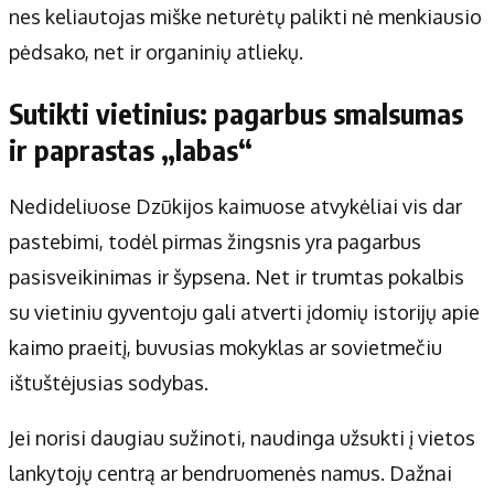
nes keliautojas miške neturėtų palikti nė menkiausio
pėdsako, net ir organinių atliekų.
Sutikti vietinius: pagarbus smalsumas
ir paprastas „labas“
Nedideliuose Dzūkijos kaimuose atvykėliai vis dar
pastebimi, todėl pirmas žingsnis yra pagarbus
pasisveikinimas ir šypsena. Net ir trumtas pokalbis
su vietiniu gyventoju gali atverti įdomių istorijų apie
kaimo praeitį, buvusias mokyklas ar sovietmečiu
ištuštėjusias sodybas.
Jei norisi daugiau sužinoti, naudinga užsukti į vietos
lankytojų centrą ar bendruomenės namus. Dažnai