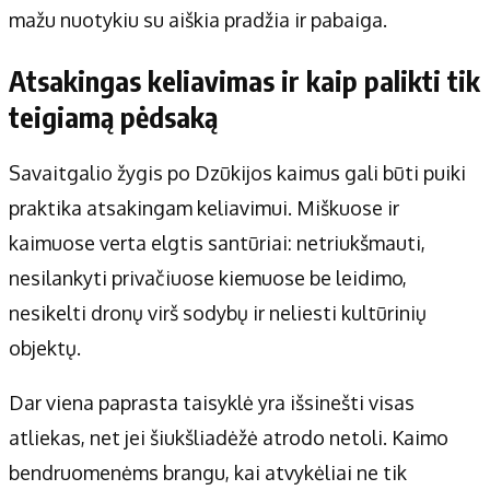
mažu nuotykiu su aiškia pradžia ir pabaiga.
Atsakingas keliavimas ir kaip palikti tik
teigiamą pėdsaką
Savaitgalio žygis po Dzūkijos kaimus gali būti puiki
praktika atsakingam keliavimui. Miškuose ir
kaimuose verta elgtis santūriai: netriukšmauti,
nesilankyti privačiuose kiemuose be leidimo,
nesikelti dronų virš sodybų ir neliesti kultūrinių
objektų.
Dar viena paprasta taisyklė yra išsinešti visas
atliekas, net jei šiukšliadėžė atrodo netoli. Kaimo
bendruomenėms brangu, kai atvykėliai ne tik