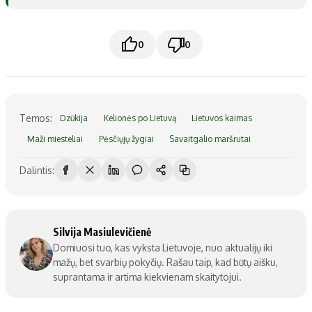
0
0
Temos:
Dzūkija
Kelionės po Lietuvą
Lietuvos kaimas
Maži miesteliai
Pėsčiųjų žygiai
Savaitgalio maršrutai
Dalintis:
Silvija Masiulevičienė
Domiuosi tuo, kas vyksta Lietuvoje, nuo aktualijų iki
mažų, bet svarbių pokyčių. Rašau taip, kad būtų aišku,
suprantama ir artima kiekvienam skaitytojui.