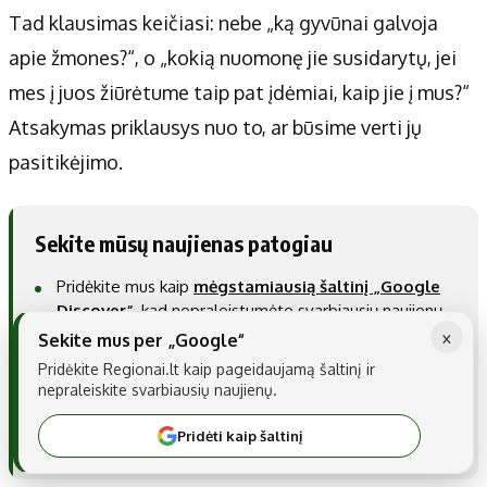
Tad klausimas keičiasi: nebe „ką gyvūnai galvoja
apie žmones?“, o „kokią nuomonę jie susidarytų, jei
mes į juos žiūrėtume taip pat įdėmiai, kaip jie į mus?“
Atsakymas priklausys nuo to, ar būsime verti jų
pasitikėjimo.
Sekite mūsų naujienas patogiau
Pridėkite mus kaip
mėgstamiausią šaltinį „Google
Discover“
, kad nepraleistumėte svarbiausių naujienų.
×
Sekite mus per „Google“
Taip pat galite mus nustatyti kaip
pageidaujamą
Pridėkite Regionai.lt kaip pageidaujamą šaltinį ir
šaltinį „Google“ paieškoje
.
nepraleiskite svarbiausių naujienų.
Pridėti kaip pageidaujamą šaltinį
Pridėti kaip šaltinį