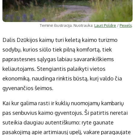
Teminė iliustracija. Nuotrauka:
Lauri Poldre
/
Pexels
.
Dalis Dzūkijos kaimų turi keletą kaimo turizmo
sodybų, kurios siūlo tiek pilną komfortą, tiek
paprastesnes sąlygas labiau savarankiškiems
keliautojams. Stengiantis palaikyti vietos
ekonomiką, naudinga rinktis būstą, kurį valdo čia
gyvenančios šeimos.
Kai kur galima rasti ir kuklių nuomojamų kambarių
pas senbuvius kaimo gyventojus. Ši patirtis neretai
suteikia daugiau autentiškumo: ryte gaunate
pasakojimą apie artimiausį upelį, vakare paragaujate