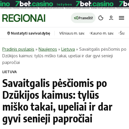
Pranešti!
Nustatyti savivaldybę
Vilniaus m. sav.
Kauno m. sav.
Šiauli
Pradinis puslapis
»
Naujienos
»
Lietuva
»
Savaitgalis pėsčiomis po
Dzūkijos kaimus: tylūs miško takai, upeliai ir dar gyvi senieji
Portalas
Kategorijos
papročiai
Pradinis puslapis
Transportas
LIETUVA
Savivaldybės
Gyvenimas
Savaitgalis pėsčiomis po
Naujausi
Horoskopai
Dzūkijos kaimus: tylūs
Regionai
Laisvalaikis
miško takai, upeliai ir dar
Lietuva
Maistas
Pasaulis
Sveikata
gyvi senieji papročiai
Politika
Technologijos