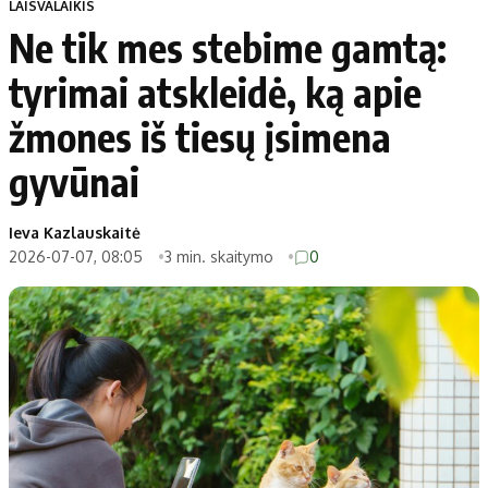
LAISVALAIKIS
Ne tik mes stebime gamtą:
tyrimai atskleidė, ką apie
žmones iš tiesų įsimena
gyvūnai
Ieva Kazlauskaitė
2026-07-07, 08:05
3 min. skaitymo
0