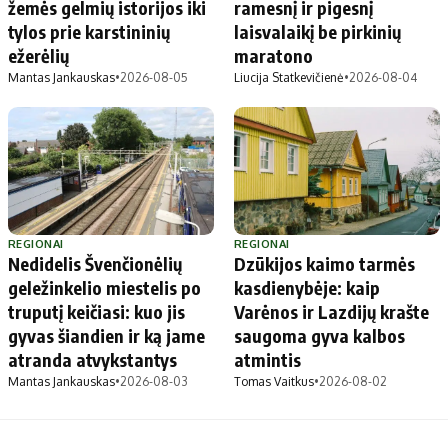
žemės gelmių istorijos iki
ramesnį ir pigesnį
tylos prie karstininių
laisvalaikį be pirkinių
ežerėlių
maratono
Mantas Jankauskas
•
2026-08-05
Liucija Statkevičienė
•
2026-08-04
REGIONAI
REGIONAI
Nedidelis Švenčionėlių
Dzūkijos kaimo tarmės
geležinkelio miestelis po
kasdienybėje: kaip
truputį keičiasi: kuo jis
Varėnos ir Lazdijų krašte
gyvas šiandien ir ką jame
saugoma gyva kalbos
atranda atvykstantys
atmintis
Mantas Jankauskas
•
2026-08-03
Tomas Vaitkus
•
2026-08-02