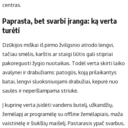
centras.
Paprasta, bet svarbi įranga: ką verta
turėti
Dzūkijos miškai iš pirmo žvilgsnio atrodo lengvi,
tačiau smėlis, karštis ar staigi liūtis gali stipriai
pakoreguoti žygio nuotaikas. Todėl verta skirti laiko
avalynei ir drabužiams: patogūs, koją prilaikantys
batai, lengvi sluoksniuojami drabužiai, kepurė nuo
saulės ir neperšlampama striukė.
Į kuprinę verta įsidėti vandens butelį, užkandžių,
žemėlapį ar programėlę su offline žemėlapiais, maža
vaistinėlę ir šiukšlių maišelį. Pastarasis ypač svarbus,