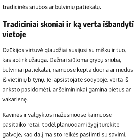
tradicinės sriubos ar bulvinių patiekalų.
Tradiciniai skoniai ir ką verta išbandyti
vietoje
Dzūkijos virtuvė glaudžiai susijusi su mišku ir tuo,
kas aplink užauga. Dažnai siūloma grybų sriuba,
bulviniai patiekalai, namuose kepta duona ar medus
iš vietinių bitynų. Jei apsistojate sodyboje, verta iš
anksto pasidomėti, ar šeimininkai gamina pietus ar
vakarienę.
Kavinės ir valgyklos mažesniuose kaimuose
pasitaiko retai, todėl planuodami žygį turėkite
galvoje, kad dalį maisto reikės pasiimti su savimi.