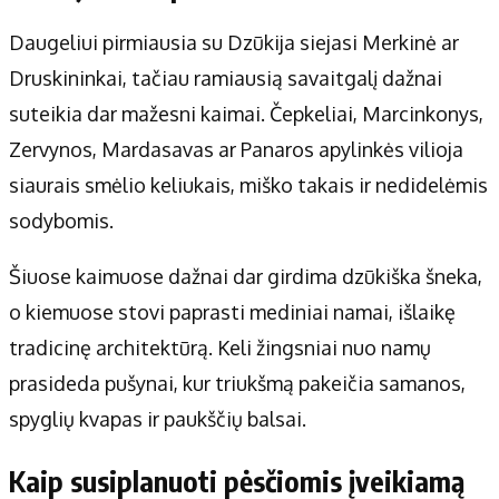
Daugeliui pirmiausia su Dzūkija siejasi Merkinė ar
Druskininkai, tačiau ramiausią savaitgalį dažnai
suteikia dar mažesni kaimai. Čepkeliai, Marcinkonys,
Zervynos, Mardasavas ar Panaros apylinkės vilioja
siaurais smėlio keliukais, miško takais ir nedidelėmis
sodybomis.
Šiuose kaimuose dažnai dar girdima dzūkiška šneka,
o kiemuose stovi paprasti mediniai namai, išlaikę
tradicinę architektūrą. Keli žingsniai nuo namų
prasideda pušynai, kur triukšmą pakeičia samanos,
spyglių kvapas ir paukščių balsai.
Kaip susiplanuoti pėsčiomis įveikiamą