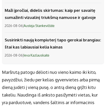
Maži įpročiai, didelis skirtumas: kaip per savaitę
sumažinti vizualinį triukšmą namuose ir galvoje
2026-08-06
|
Austėja Stankevičiūtė
Susirinkti naują kompiuterį tapo gerokai brangiau:
štai kas labiausiai kelia kainas
2026-08-06
|
Ieva Kazlauskaitė
Maršrutą patogu dėlioti nuo vieno kaimo iki kito,
pavyzdžiui, žiedu per kelias gyvenvietes arba pirmą
dieną judėti į vieną pusę, o antrą dieną grįžti kitu
takeliu. Naudinga iš anksto pasižymėti vietas, kur
yra parduotuvė, vandens šaltinis ar informacinis