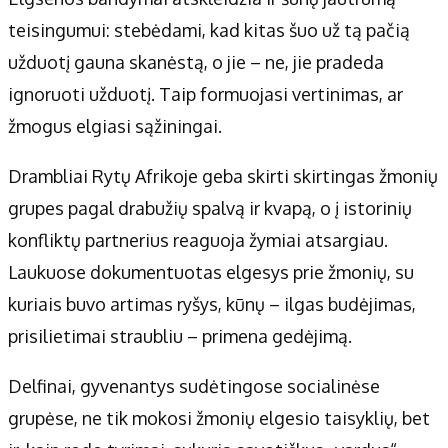
teisingumui: stebėdami, kad kitas šuo už tą pačią
užduotį gauna skanėstą, o jie – ne, jie pradeda
ignoruoti užduotį. Taip formuojasi vertinimas, ar
žmogus elgiasi sąžiningai.
Drambliai Rytų Afrikoje geba skirti skirtingas žmonių
grupes pagal drabužių spalvą ir kvapą, o į istorinių
konfliktų partnerius reaguoja žymiai atsargiau.
Laukuose dokumentuotas elgesys prie žmonių, su
kuriais buvo artimas ryšys, kūnų – ilgas budėjimas,
prisilietimai straubliu – primena gedėjimą.
Delfinai, gyvenantys sudėtingose socialinėse
grupėse, ne tik mokosi žmonių elgesio taisyklių, bet