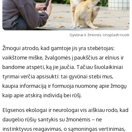
Gyvūnai ir žmonės. Unsplash nuotr
Žmogui atrodo, kad gamtoje jis yra stebėtojas:
vaikštome miške, žvalgomės į paukščius ar elnius ir
bandome atspėti, ką jie jaučia. Tačiau šiuolaikiniai
tyrimai verčia apsisukti: tai gyvūnai stebi mus,
kaupia informaciją ir formuoja nuomonę apie žmogų
kaip apie atskirą individą bei rūšį.
Elgsenos ekologai ir neurologai vis aiškiau rodo, kad
daugelio rūšių santykis su žmonėmis – ne
instinktyvus reagavimas, o sąmoningas vertinimas,