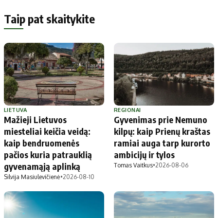
Taip pat skaitykite
LIETUVA
REGIONAI
Mažieji Lietuvos
Gyvenimas prie Nemuno
miesteliai keičia veidą:
kilpų: kaip Prienų kraštas
kaip bendruomenės
ramiai auga tarp kurorto
pačios kuria patrauklią
ambicijų ir tylos
gyvenamąją aplinką
Tomas Vaitkus
•
2026-08-06
Silvija Masiulevičienė
•
2026-08-10