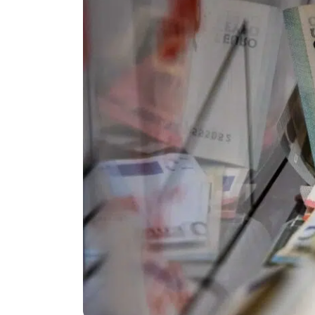
Politika
Technologijos
Patarimai
Indėlių palūkano
Dirbtinis intelektas
Dienos naujienos
Gineso rekordai
Ekonomikos nauj