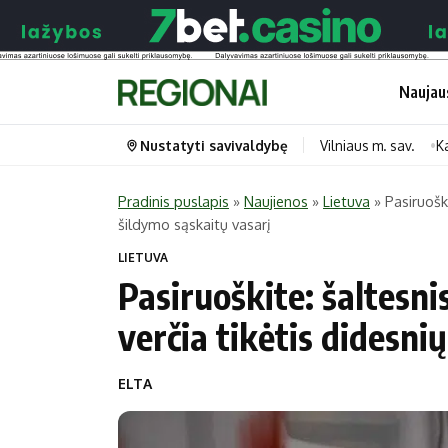
Naujau
Nustatyti savivaldybę
Vilniaus m. sav.
K
Pradinis puslapis
»
Naujienos
»
Lietuva
»
Pasiruošk
šildymo sąskaitų vasarį
Portalas
Kategorijos
LIETUVA
Pradinis puslapis
Transportas
Pasiruoškite: šaltesn
Savivaldybės
Gyvenimas
verčia tikėtis didesni
Naujausi
Horoskopai
Regionai
Laisvalaikis
ELTA
Lietuva
Maistas
Pasaulis
Sveikata