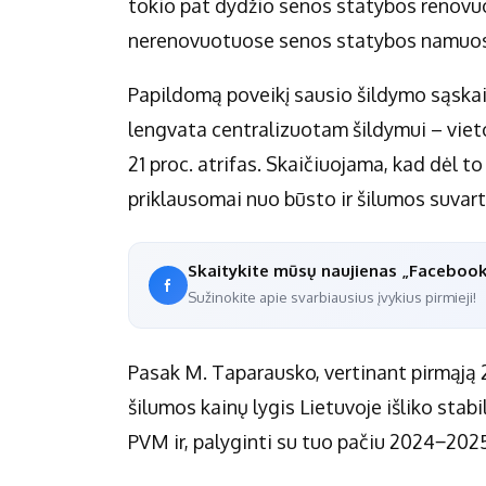
tokio pat dydžio senos statybos renovu
nerenovuotuose senos statybos namuose
Papildomą poveikį sausio šildymo sąskai
lengvata centralizuotam šildymui – viet
21 proc. atrifas. Skaičiuojama, kad dėl t
priklausomai nuo būsto ir šilumos suvar
Skaitykite mūsų naujienas „Faceboo
Sužinokite apie svarbiausius įvykius pirmieji!
Pasak M. Taparausko, vertinant pirmąją
šilumos kainų lygis Lietuvoje išliko stab
PVM ir, palyginti su tuo pačiu 2024‒2025