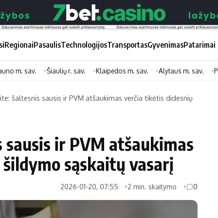
si
Regionai
Pasaulis
Technologijos
Transportas
Gyvenimas
Patarimai
auno m. sav.
Šiaulių r. sav.
Klaipėdos m. sav.
Alytaus m. sav.
P
ite: šaltesnis sausis ir PVM atšaukimas verčia tikėtis didesnių
Didžiosios savivaldybės
Kitos saviv
Vilniaus miesto
Druskininkų
is sausis ir PVM atšaukimas
Kauno miesto
Utenos rajon
ų šildymo sąskaitų vasarį
Klaipėdos miesto
Jonavos rajo
Panevėžio miesto
Vilkaviškio ra
2026-01-20, 07:55
2 min. skaitymo
0
Šiaulių miesto
Tauragės raj
Alytaus miesto
Palangos mie