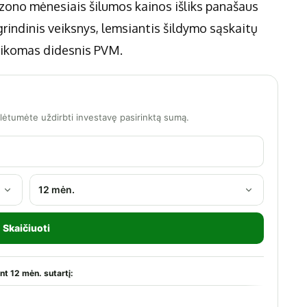
zono mėnesiais šilumos kainos išliks panašaus
agrindinis veiksnys, lemsiantis šildymo sąskaitų
 taikomas didesnis PVM.