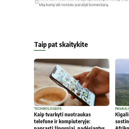
kitą kartą vėl norėsiu parašyti komentarą.
Taip pat skaitykite
TECHNOLOGIJOS
PASAULI
Kaip tvarkyti nuotraukas
Kigal
telefone ir kompiuteryje:
sostin
paprasti žingsniai, padėsiantys
Afriko