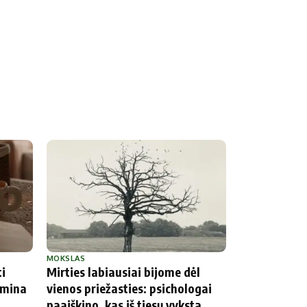
MOKSLAS
i
Mirties labiausiai bijome dėl
ramina
vienos priežasties: psichologai
paaiškino, kas iš tiesų vyksta