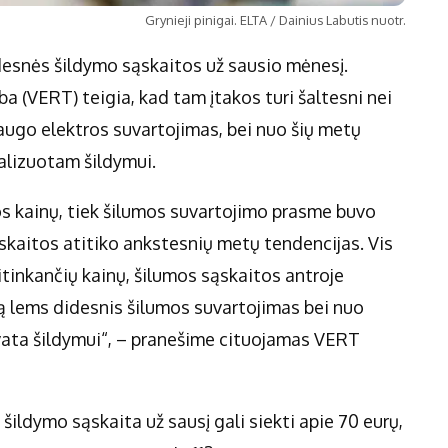
Grynieji pinigai. ELTA / Dainius Labutis nuotr.
idesnės šildymo sąskaitos už sausio mėnesį.
a (VERT) teigia, kad tam įtakos turi šaltesni nei
išaugo elektros suvartojimas, bei nuo šių metų
alizuotam šildymui.
os kainų, tiek šilumos suvartojimo prasme buvo
skaitos atitiko ankstesnių metų tendencijas. Vis
tinkančių kainų, šilumos sąskaitos antroje
Tą lems didesnis šilumos suvartojimas bei nuo
ta šildymui“, – pranešime cituojamas VERT
šildymo sąskaita už sausį gali siekti apie 70 eurų,