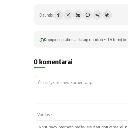
Dalintis:
Kopijuoti, platinti ar kitaip naudoti ELTA turinį 
0 komentarai
Noriu savo interneto naršyklėje išsaugoti vardą, el. pa