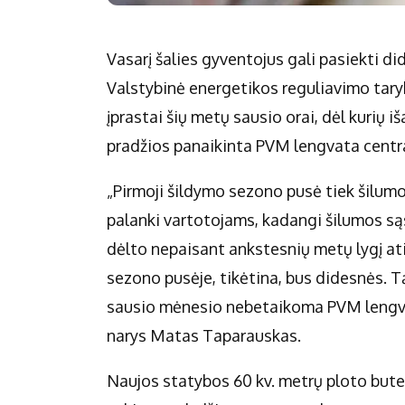
Vasarį šalies gyventojus gali pasiekti d
Valstybinė energetikos reguliavimo taryb
įprastai šių metų sausio orai, dėl kurių 
pradžios panaikinta PVM lengvata centr
„Pirmoji šildymo sezono pusė tiek šilum
palanki vartotojams, kadangi šilumos są
dėlto nepaisant ankstesnių metų lygį ati
sezono pusėje, tikėtina, bus didesnės. 
sausio mėnesio nebetaikoma PVM lengva
narys Matas Taparauskas.
Naujos statybos 60 kv. metrų ploto bute 