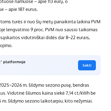
otuose namuose – apie 113 eurų, o
 – apie 187 eurus.
toms turės ir nuo šių metų panaikinta laikina PVM
oje lengvatinio 9 proc. PVM nuo sausio taikomas
o sąskaitos vidutiniškai didės dar 8‒22 eurais,
tojimo.
k“ platformoje
Sekti
 2025‒2026 m. šildymo sezono pusę, bendras
ilus. Vidutinė šilumos kaina siekė 7,14 ct/kWh be
 m. šildymo sezono laikotarpiu, kito nežymiai.