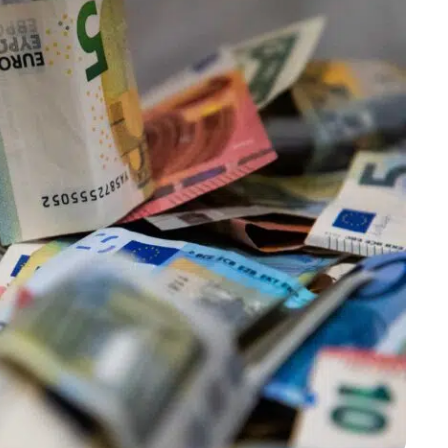
Marijampolės
Prienų rajono
s
ienos