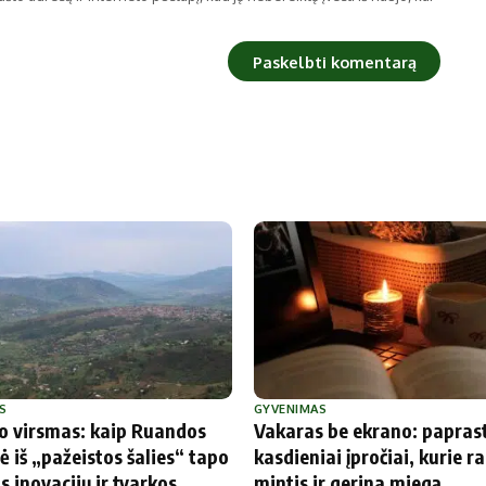
S
GYVENIMAS
io virsmas: kaip Ruandos
Vakaras be ekrano: paprast
ė iš „pažeistos šalies“ tapo
kasdieniai įpročiai, kurie 
s inovacijų ir tvarkos
mintis ir gerina miegą