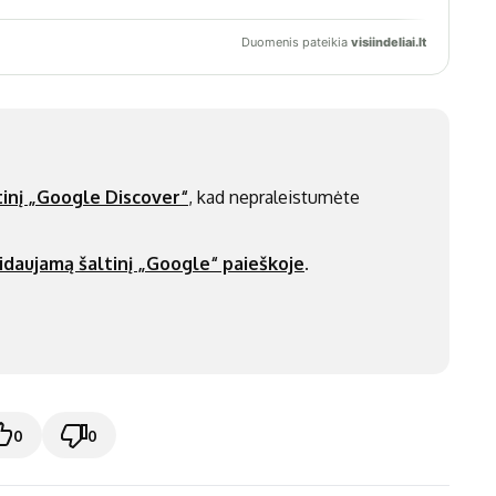
inį „Google Discover“
, kad nepraleistumėte
idaujamą šaltinį „Google“ paieškoje
.
0
0