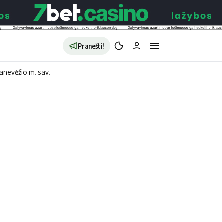
Pranešti!
anevėžio m. sav.
aldybės
Redakcija
Apie mus
o
Autoriai
no
Kontaktai
jono
Privatumo politika
ono
Redakcijos politika
sto
Receptai