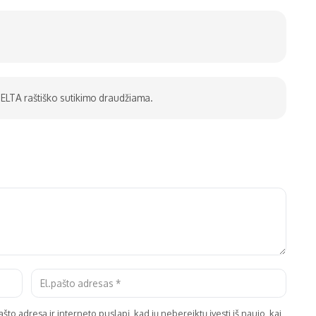
be ELTA raštiško sutikimo draudžiama.
što adresą ir interneto puslapį, kad jų nebereiktų įvesti iš naujo, kai