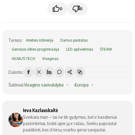
0
0
Temos:
Ateities inžinerija
Darnus pastatas
Gerosios vilties progimnazija
LED apšvietimas
STEAM
VILNIUS TECH
Visaginas
Dalintis:
Šaltiniai:
Visagino savivaldybė
Europa
Ieva Kazlauskaitė
Sveikata man – tai ne tik gydymas, bet ir kasdieniai
pasirinkimai, todėl apie ją ir rašau. Siekiu paprastai
paaiškinti, kas iš tiesų svarbu gerai savijautai.