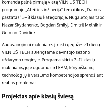
Apie mus
komanda pelnė pirmąją vietą VILNIUS TECH
Autoriai
programoje „Ateities inžinerija“ tematikos „Darnus
Kontaktai
pastatas“ 5–8 klasių kategorijoje. Nugalėtojais tapo
Privatumo politika
Nazar Skydanenko, Bogdan Smilyj, Dmitrij Melnik ir
Redakcijos politika
German Davidiuk.
Receptai
Apdovanojimai mokiniams įteikti gegužės 21 dieną
VILNIUS TECH surengtame devintojo sezono
uždarymo renginyje. Programa skirta 7–12 klasių
mokiniams, joje ugdomos STEAM, kūrybiškumo,
technologijų ir verslumo kompetencijos sprendžiant
realias problemas.
Projektas apie klasių šviesą