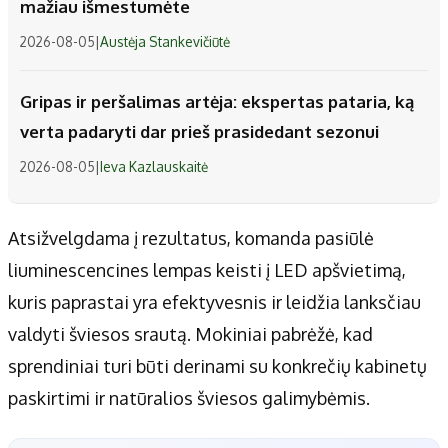
mažiau išmestumėte
2026-08-05
|
Austėja Stankevičiūtė
Gripas ir peršalimas artėja: ekspertas pataria, ką
verta padaryti dar prieš prasidedant sezonui
2026-08-05
|
Ieva Kazlauskaitė
Atsižvelgdama į rezultatus, komanda pasiūlė
liuminescencines lempas keisti į LED apšvietimą,
kuris paprastai yra efektyvesnis ir leidžia lanksčiau
valdyti šviesos srautą. Mokiniai pabrėžė, kad
sprendiniai turi būti derinami su konkrečių kabinetų
paskirtimi ir natūralios šviesos galimybėmis.