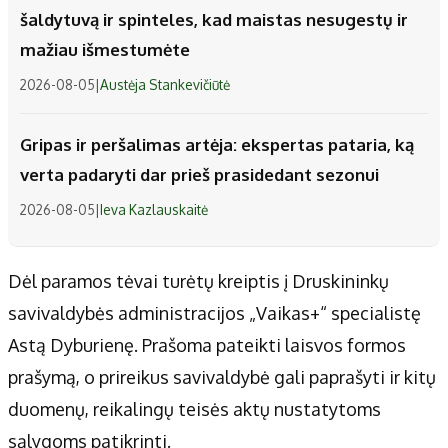
šaldytuvą ir spinteles, kad maistas nesugestų ir
mažiau išmestumėte
2026-08-05
|
Austėja Stankevičiūtė
Gripas ir peršalimas artėja: ekspertas pataria, ką
verta padaryti dar prieš prasidedant sezonui
2026-08-05
|
Ieva Kazlauskaitė
Dėl paramos tėvai turėtų kreiptis į Druskininkų
savivaldybės administracijos „Vaikas+“ specialistę
Astą Dyburienę. Prašoma pateikti laisvos formos
prašymą, o prireikus savivaldybė gali paprašyti ir kitų
duomenų, reikalingų teisės aktų nustatytoms
sąlygoms patikrinti.