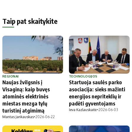
Taip pat skaitykite
REGIONAI
TECHNOLOGIJOS
Naujas žvilgsnis į
Startuoja saulės parko
Visaginą: kaip buvęs
asociacija: sieks mažinti
atominės elektrinės
energijos nepriteklių ir
miestas mezga tylų
padėti gyventojams
turistinį atgimimą
Ieva Kazlauskaitė
•
2026-06-03
Mantas Jankauskas
•
2026-06-22