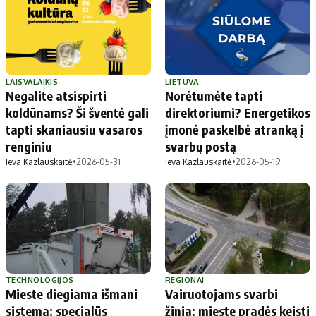
LAISVALAIKIS
LIETUVA
Negalite atsispirti
Norėtumėte tapti
koldūnams? Ši šventė gali
direktoriumi? Energetikos
tapti skaniausiu vasaros
įmonė paskelbė atranką į
renginiu
svarbų postą
Ieva Kazlauskaitė
•
2026-05-31
Ieva Kazlauskaitė
•
2026-05-19
TECHNOLOGIJOS
REGIONAI
Mieste diegiama išmani
Vairuotojams svarbi
sistema: specialūs
žinia: mieste pradės keisti