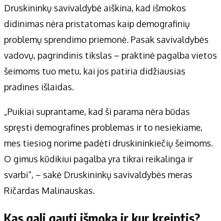
Druskininkų savivaldybė aiškina, kad išmokos
didinimas nėra pristatomas kaip demografinių
problemų sprendimo priemonė. Pasak savivaldybės
vadovų, pagrindinis tikslas – praktinė pagalba vietos
šeimoms tuo metu, kai jos patiria didžiausias
pradines išlaidas.
„Puikiai suprantame, kad ši parama nėra būdas
spręsti demografines problemas ir to nesiekiame,
mes tiesiog norime padėti druskininkiečių šeimoms.
O gimus kūdikiui pagalba yra tikrai reikalinga ir
svarbi“, – sakė Druskininkų savivaldybės meras
Ričardas Malinauskas.
Kas gali gauti išmoką ir kur kreiptis?