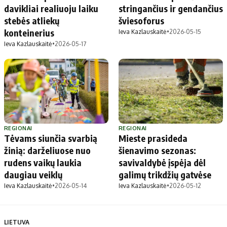
davikliai realiuoju laiku
stringančius ir gendančius
stebės atliekų
šviesoforus
konteinerius
Ieva Kazlauskaitė
•
2026-05-15
Ieva Kazlauskaitė
•
2026-05-17
REGIONAI
REGIONAI
Tėvams siunčia svarbią
Mieste prasideda
žinią: darželiuose nuo
šienavimo sezonas:
rudens vaikų laukia
savivaldybė įspėja dėl
daugiau veiklų
galimų trikdžių gatvėse
Ieva Kazlauskaitė
•
2026-05-14
Ieva Kazlauskaitė
•
2026-05-12
LIETUVA