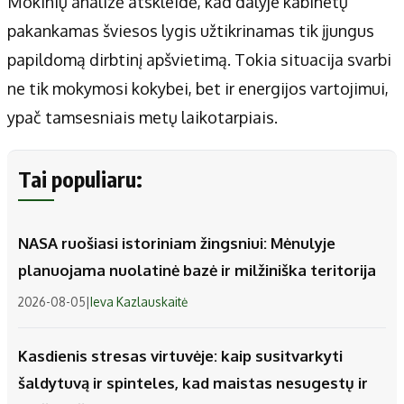
Mokinių analizė atskleidė, kad dalyje kabinetų
pakankamas šviesos lygis užtikrinamas tik įjungus
papildomą dirbtinį apšvietimą. Tokia situacija svarbi
ne tik mokymosi kokybei, bet ir energijos vartojimui,
ypač tamsesniais metų laikotarpiais.
Tai populiaru:
NASA ruošiasi istoriniam žingsniui: Mėnulyje
planuojama nuolatinė bazė ir milžiniška teritorija
2026-08-05
|
Ieva Kazlauskaitė
Kasdienis stresas virtuvėje: kaip susitvarkyti
šaldytuvą ir spinteles, kad maistas nesugestų ir