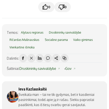
0
0
Temos:
Alytaus regionas
Druskininkų savivaldybė
Ričardas Malinauskas
Socialinė parama
Vaiko gimimas
Vienkartinė išmoka
Dalintis:
Šaltiniai:
Druskininkų savivaldybė
Gov
Ieva Kazlauskaitė
Sveikata man – tai ne tik gydymas, bet ir kasdieniai
pasirinkimai, todėl apie ją ir rašau. Siekiu paprastai
paaiškinti, kas iš tiesų svarbu gerai savijautai.