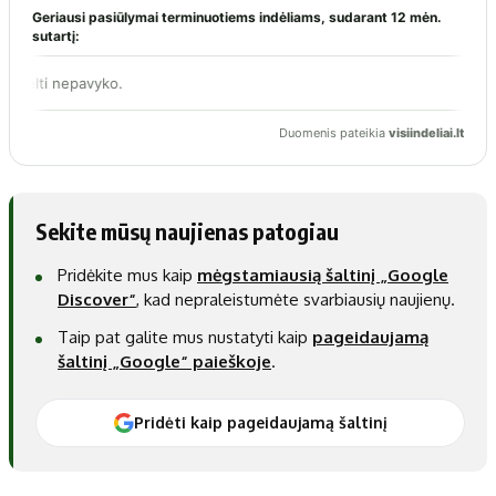
Sekite mūsų naujienas patogiau
Pridėkite mus kaip
mėgstamiausią šaltinį „Google
Discover“
, kad nepraleistumėte svarbiausių naujienų.
Taip pat galite mus nustatyti kaip
pageidaujamą
šaltinį „Google“ paieškoje
.
Pridėti kaip pageidaujamą šaltinį