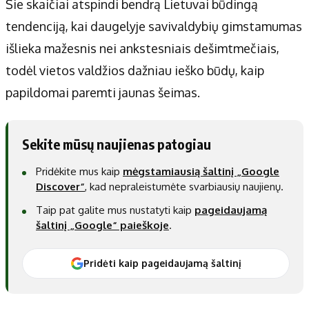
Šie skaičiai atspindi bendrą Lietuvai būdingą
tendenciją, kai daugelyje savivaldybių gimstamumas
išlieka mažesnis nei ankstesniais dešimtmečiais,
todėl vietos valdžios dažniau ieško būdų, kaip
papildomai paremti jaunas šeimas.
Sekite mūsų naujienas patogiau
Pridėkite mus kaip
mėgstamiausią šaltinį „Google
Discover“
, kad nepraleistumėte svarbiausių naujienų.
Taip pat galite mus nustatyti kaip
pageidaujamą
šaltinį „Google“ paieškoje
.
Pridėti kaip pageidaujamą šaltinį