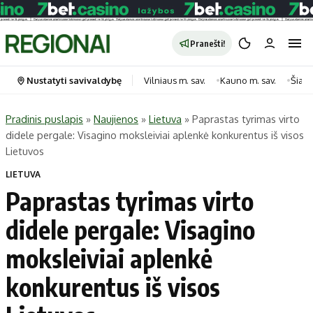
Pranešti!
Nustatyti savivaldybę
Vilniaus m. sav.
Kauno m. sav.
Šiauli
Pradinis puslapis
»
Naujienos
»
Lietuva
»
Paprastas tyrimas virto
didele pergale: Visagino moksleiviai aplenkė konkurentus iš visos
Portalas
Kategorijos
Lietuvos
Pradinis puslapis
Transportas
LIETUVA
Savivaldybės
Gyvenimas
Paprastas tyrimas virto
Naujausi
Horoskopai
didele pergale: Visagino
Regionai
Laisvalaikis
moksleiviai aplenkė
Lietuva
Maistas
Pasaulis
Sveikata
konkurentus iš visos
Politika
Technologijos