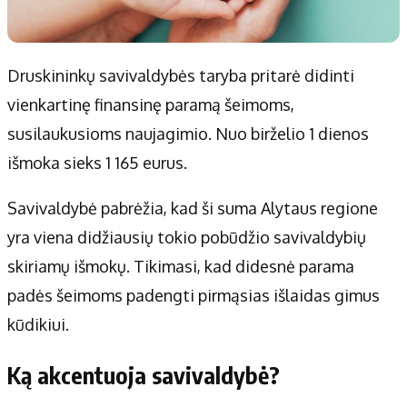
Druskininkų savivaldybės taryba pritarė didinti
vienkartinę finansinę paramą šeimoms,
susilaukusioms naujagimio. Nuo birželio 1 dienos
išmoka sieks 1 165 eurus.
Savivaldybė pabrėžia, kad ši suma Alytaus regione
yra viena didžiausių tokio pobūdžio savivaldybių
skiriamų išmokų. Tikimasi, kad didesnė parama
padės šeimoms padengti pirmąsias išlaidas gimus
kūdikiui.
Ką akcentuoja savivaldybė?