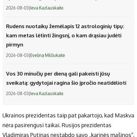
2026-08-03
|
Ieva Kazlauskaitė
Rudens nuotaikų žemėlapis 12 astrologinių tipų:
kam metas lėtinti žingsnį, o kam drąsiau judėti
pirmyn
2026-08-03
|
Evelina Milčiukaitė
Vos 30 minučių per dieną gali pakeisti jūsų
sveikatą: gydytojai ragina šio įpročio neatidėlioti
2026-08-03
|
Ieva Kazlauskaitė
Ukrainos prezidentas taip pat pakartojo, kad Maskva
nėra pasirengusi taikai. Rusijos prezidentas
Vladimiras Putinas nestabdo savo „karinės mašinos“,