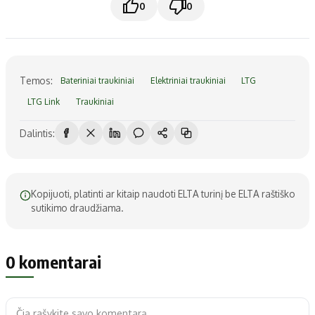
0
0
Temos:
Bateriniai traukiniai
Elektriniai traukiniai
LTG
LTG Link
Traukiniai
Dalintis:
Kopijuoti, platinti ar kitaip naudoti ELTA turinį be ELTA raštiško
sutikimo draudžiama.
0 komentarai