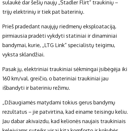
Apie mus
sulaukė dar šešių naujų „Stadler Flirt“ traukinių –
Autoriai
trijų elektrinių ir tiek pat baterinių.
Kontaktai
Prieš pradedant naujųjų riedmenų eksploataciją,
Privatumo politika
pirmiausia pradėti vykdyti statiniai ir dinaminiai
Redakcijos politika
bandymai, kurie, „LTG Link“ specialistų teigimu,
Receptai
vyksta sklandžiai.
Pasak jų, elektriniai traukiniai sėkmingai įsibėgėja iki
160 km/val. greičio, o bateriniai traukiniai jau
išbandyti ir bateriniu režimu.
„Džiaugiamės matydami tokius gerus bandymų
rezultatus – jie patvirtina, kad einame teisingu keliu.
Jau dabar akivaizdu, kad kelionės naujais traukiniais
keleiviams suteiks visai kitą komforto ir kokybės