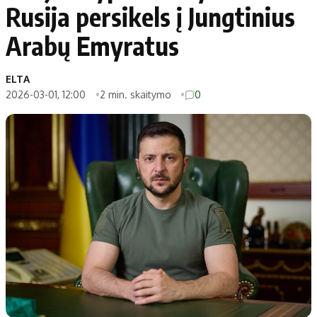
Rusija persikels į Jungtinius
Arabų Emyratus
ELTA
2026-03-01, 12:00
2 min. skaitymo
0