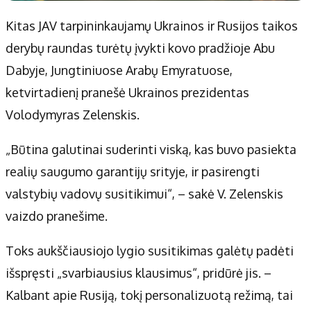
Kitas JAV tarpininkaujamų Ukrainos ir Rusijos taikos
derybų raundas turėtų įvykti kovo pradžioje Abu
Dabyje, Jungtiniuose Arabų Emyratuose,
ketvirtadienį pranešė Ukrainos prezidentas
Volodymyras Zelenskis.
„Būtina galutinai suderinti viską, kas buvo pasiekta
realių saugumo garantijų srityje, ir pasirengti
valstybių vadovų susitikimui“, – sakė V. Zelenskis
vaizdo pranešime.
Toks aukščiausiojo lygio susitikimas galėtų padėti
išspręsti „svarbiausius klausimus“, pridūrė jis. –
Kalbant apie Rusiją, tokį personalizuotą režimą, tai