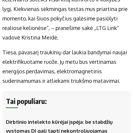
lygį. Kiekvienas sėkmingas testas mus priartina prie
momento, kai šiuos pokyčius galėsime pasiūlyti
realiose kelionėse“, – pranešime sakė „LTG Link“
vadovė Kristina Meidė.
Tiesa, pavasarį traukinių dar laukia bandymai naujai
elektrifikuotame ruože. Jų metu bus vertinamas
energijos perdavimas, elektromagnetinis
suderinamumas ir atliekami triukšmo matavimai.
Tai populiaru:
Dirbtinio intelekto kūrėjai įspėja: be stabdžių
vystomas DI gali tapti nekontroliuojamas