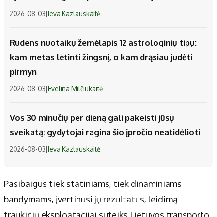
2026-08-03
|
Ieva Kazlauskaitė
Rudens nuotaikų žemėlapis 12 astrologinių tipų:
kam metas lėtinti žingsnį, o kam drąsiau judėti
pirmyn
2026-08-03
|
Evelina Milčiukaitė
Vos 30 minučių per dieną gali pakeisti jūsų
sveikatą: gydytojai ragina šio įpročio neatidėlioti
2026-08-03
|
Ieva Kazlauskaitė
Pasibaigus tiek statiniams, tiek dinaminiams
bandymams, įvertinusi jų rezultatus, leidimą
traukinių eksploatacijai suteiks Lietuvos transporto