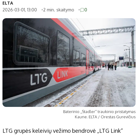
Patarimai
Indėlių palūkanos
ELTA
2026-03-01, 13:00
2 min. skaitymo
0
Dirbtinis intelektas
Dienos naujienos
Gineso rekordai
Ekonomikos naujienos
Didžiosios savivaldybės
Kitos savivaldybės
Vilniaus miesto
Druskininkų
Kauno miesto
Utenos rajono
Klaipėdos miesto
Jonavos rajono
Panevėžio miesto
Vilkaviškio rajono
Šiaulių miesto
Tauragės rajono
Alytaus miesto
Palangos miesto
Marijampolės
Prienų rajono
Baterinio „Stadler“ traukinio pristatymas
Kaune. ELTA / Orestas Gurevičius
Redakcija
LTG grupės keleivių vežimo bendrovė „LTG Link“