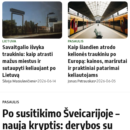
LIETUVA
PASAULIS
Savaitgalio išvyka
Kaip šiandien atrodo
traukiniu: kaip atrasti
kelionės traukiniu po
mažus miestus ir
Europą: kainos, maršrutai
sutaupyti keliaujant po
ir praktiniai patarimai
Lietuvą
keliautojams
Silvija Masiulevičienė
•
2026-06-14
Jonas Petrauskas
•
2026-06-05
PASAULIS
Po susitikimo Šveicarijoje –
nauja kryptis: derybos su