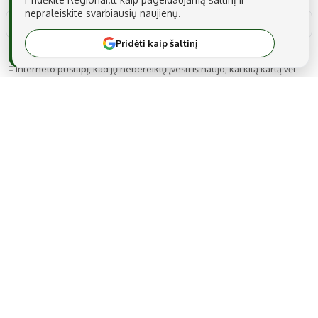
nepraleiskite svarbiausių naujienų.
Pridėti kaip šaltinį
Noriu savo interneto naršyklėje išsaugoti vardą, el. pašto adresą ir
interneto puslapį, kad jų nebereiktų įvesti iš naujo, kai kitą kartą vėl
norėsiu parašyti komentarą.
MB Snarskis media
Gedimino g. 22A-14, LT-44319 Kaunas
Tel.: +370 606 17737
El. paštas:
info@regionai.lt