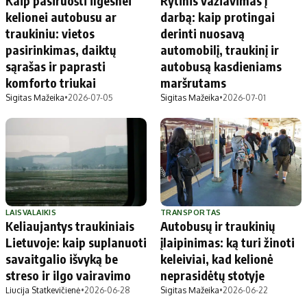
Kaip pasiruošti ilgesnei
Rytinis važiavimas į
kelionei autobusu ar
darbą: kaip protingai
traukiniu: vietos
derinti nuosavą
pasirinkimas, daiktų
automobilį, traukinį ir
sąrašas ir paprasti
autobusą kasdieniams
komforto triukai
maršrutams
Sigitas Mažeika
•
2026-07-05
Sigitas Mažeika
•
2026-07-01
LAISVALAIKIS
TRANSPORTAS
Keliaujantys traukiniais
Autobusų ir traukinių
Lietuvoje: kaip suplanuoti
įlaipinimas: ką turi žinoti
savaitgalio išvyką be
keleiviai, kad kelionė
streso ir ilgo vairavimo
neprasidėtų stotyje
Liucija Statkevičienė
•
2026-06-28
Sigitas Mažeika
•
2026-06-22