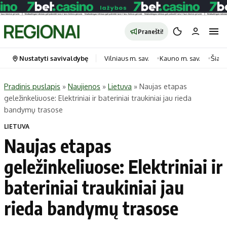
Pranešti!
Nustatyti savivaldybę
Vilniaus m. sav.
Kauno m. sav.
Šiauli
Pradinis puslapis
»
Naujienos
»
Lietuva
»
Naujas etapas
geležinkeliuose: Elektriniai ir bateriniai traukiniai jau rieda
Portalas
Kategorijos
bandymų trasose
Pradinis puslapis
Transportas
LIETUVA
Savivaldybės
Gyvenimas
Naujas etapas
Naujausi
Horoskopai
geležinkeliuose: Elektriniai ir
Regionai
Laisvalaikis
bateriniai traukiniai jau
Lietuva
Maistas
Pasaulis
Sveikata
rieda bandymų trasose
Politika
Technologijos