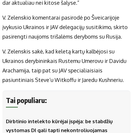
dar aktualiau nei kitose šalyse.“
V. Zelenskio komentarai pasirodė po Šveicarijoje
įvykusio Ukrainos ir JAV delegacijų susitikimo, skirto
pasirengti naujoms trišalėms deryboms su Rusija.
V. Zelenskis sakė, kad keletą kartų kalbėjosi su
Ukrainos derybininkais Rustemu Umerovu ir Davidu
Arachamija, taip pat su JAV specialiaisiais
pasiuntiniais Steve‘u Witkoffu ir Jaredu Kushneriu.
Tai populiaru:
Dirbtinio intelekto kūrėjai įspėja: be stabdžių
vystomas DI gali tapti nekontroliuojamas