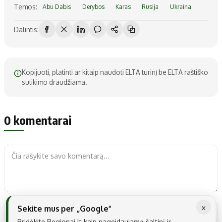
Temos:
Abu Dabis
Derybos
Karas
Rusija
Ukraina
Dalintis:
Kopijuoti, platinti ar kitaip naudoti ELTA turinį be ELTA raštiško
sutikimo draudžiama.
0 komentarai
×
Sekite mus per „Google“
Pridėkite Regionai.lt kaip pageidaujamą šaltinį ir