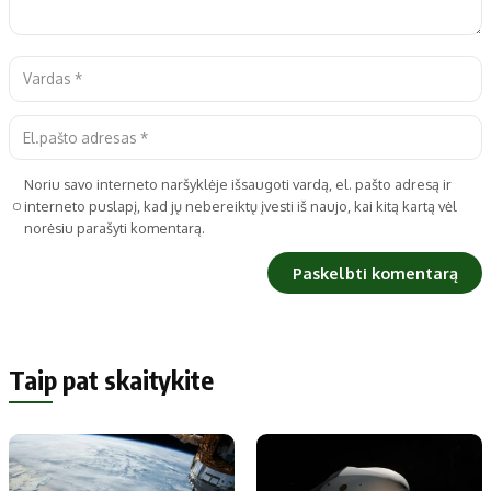
Noriu savo interneto naršyklėje išsaugoti vardą, el. pašto adresą ir
interneto puslapį, kad jų nebereiktų įvesti iš naujo, kai kitą kartą vėl
norėsiu parašyti komentarą.
Taip pat skaitykite