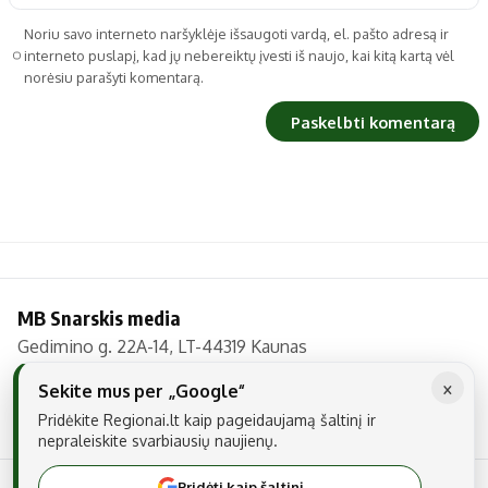
Noriu savo interneto naršyklėje išsaugoti vardą, el. pašto adresą ir
interneto puslapį, kad jų nebereiktų įvesti iš naujo, kai kitą kartą vėl
norėsiu parašyti komentarą.
MB Snarskis media
Gedimino g. 22A-14, LT-44319 Kaunas
Tel.: +370 606 17737
×
Sekite mus per „Google“
El. paštas:
info@regionai.lt
Pridėkite Regionai.lt kaip pageidaujamą šaltinį ir
nepraleiskite svarbiausių naujienų.
Pridėti kaip šaltinį