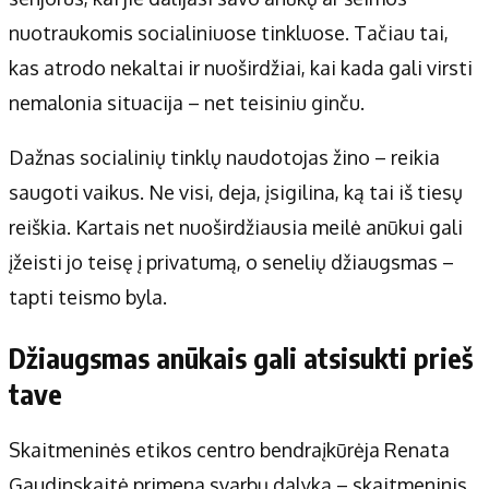
nuotraukomis socialiniuose tinkluose. Tačiau tai,
kas atrodo nekaltai ir nuoširdžiai, kai kada gali virsti
nemalonia situacija – net teisiniu ginču.
Dažnas socialinių tinklų naudotojas žino – reikia
saugoti vaikus. Ne visi, deja, įsigilina, ką tai iš tiesų
reiškia. Kartais net nuoširdžiausia meilė anūkui gali
įžeisti jo teisę į privatumą, o senelių džiaugsmas –
tapti teismo byla.
Džiaugsmas anūkais gali atsisukti prieš
tave
Skaitmeninės etikos centro bendraįkūrėja Renata
Gaudinskaitė primena svarbų dalyką – skaitmeninis