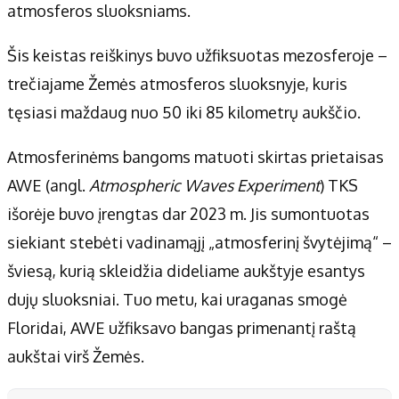
atmosferos sluoksniams.
Šis keistas reiškinys buvo užfiksuotas mezosferoje –
trečiajame Žemės atmosferos sluoksnyje, kuris
tęsiasi maždaug nuo 50 iki 85 kilometrų aukščio.
Atmosferinėms bangoms matuoti skirtas prietaisas
AWE (angl.
Atmospheric Waves Experiment
) TKS
išorėje buvo įrengtas dar 2023 m. Jis sumontuotas
siekiant stebėti vadinamąjį „atmosferinį švytėjimą“ –
šviesą, kurią skleidžia dideliame aukštyje esantys
dujų sluoksniai. Tuo metu, kai uraganas smogė
Floridai, AWE užfiksavo bangas primenantį raštą
aukštai virš Žemės.