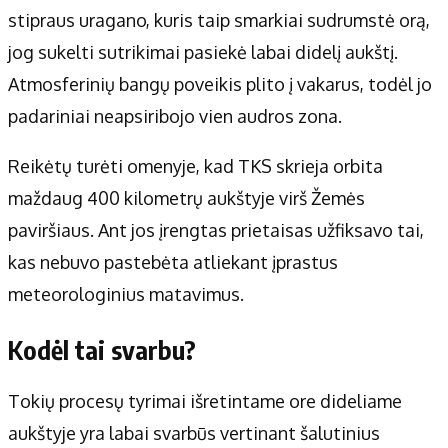
stipraus uragano, kuris taip smarkiai sudrumstė orą,
jog sukelti sutrikimai pasiekė labai didelį aukštį.
Atmosferinių bangų poveikis plito į vakarus, todėl jo
padariniai neapsiribojo vien audros zona.
Reikėtų turėti omenyje, kad TKS skrieja orbita
maždaug 400 kilometrų aukštyje virš Žemės
paviršiaus. Ant jos įrengtas prietaisas užfiksavo tai,
kas nebuvo pastebėta atliekant įprastus
meteorologinius matavimus.
Kodėl tai svarbu?
Tokių procesų tyrimai išretintame ore dideliame
aukštyje yra labai svarbūs vertinant šalutinius