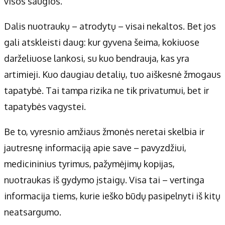
visos saugios.
Dalis nuotraukų – atrodytų – visai nekaltos. Bet jos
gali atskleisti daug: kur gyvena šeima, kokiuose
darželiuose lankosi, su kuo bendrauja, kas yra
artimieji. Kuo daugiau detalių, tuo aiškesnė žmogaus
tapatybė. Tai tampa rizika ne tik privatumui, bet ir
tapatybės vagystei.
Be to, vyresnio amžiaus žmonės neretai skelbia ir
jautresnę informaciją apie save – pavyzdžiui,
medicininius tyrimus, pažymėjimų kopijas,
nuotraukas iš gydymo įstaigų. Visa tai – vertinga
informacija tiems, kurie ieško būdų pasipelnyti iš kitų
neatsargumo.