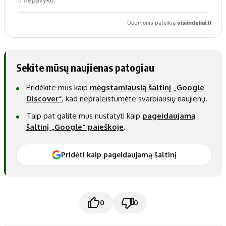
Sekite mūsų naujienas patogiau
Pridėkite mus kaip
mėgstamiausią šaltinį „Google
Discover“
, kad nepraleistumėte svarbiausių naujienų.
Taip pat galite mus nustatyti kaip
pageidaujamą
šaltinį „Google“ paieškoje
.
Pridėti kaip pageidaujamą šaltinį
0
0