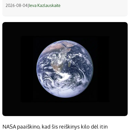
2026-08-04
|
Ieva Kazlauskaitė
NASA paaiškino, kad šis reiškinys kilo dėl itin