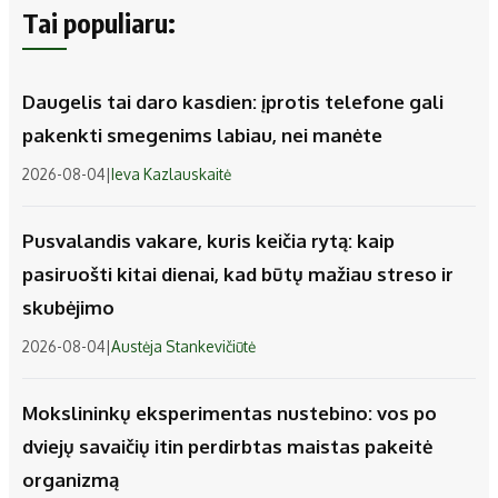
Tai populiaru:
Daugelis tai daro kasdien: įprotis telefone gali
pakenkti smegenims labiau, nei manėte
2026-08-04
|
Ieva Kazlauskaitė
Pusvalandis vakare, kuris keičia rytą: kaip
pasiruošti kitai dienai, kad būtų mažiau streso ir
skubėjimo
2026-08-04
|
Austėja Stankevičiūtė
Mokslininkų eksperimentas nustebino: vos po
dviejų savaičių itin perdirbtas maistas pakeitė
organizmą