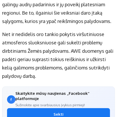
galingų audrų padarinius ir jų poveikį platesniam
regionui. Be to, ilgainiui šie veiksniai daro įtaką
sąlygoms, kurios yra ypač reikšmingos palydovams.
Net ir nedidelis oro tankio pokytis viršutiniuose
atmosferos sluoksniuose gali sukelti problemų
dirbtiniams Žemės palydovams. AWE duomenys gali
padėti geriau suprasti tokius reiškinius ir užkirsti
kelią galimoms problemoms, galinčioms sutrikdyti
palydovų darbą.
Skaitykite mūsų naujienas „Facebook“
platformoje
Sužinokite apie svarbiausius įvykius pirmieji!
Sekti