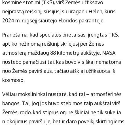
Apie mus
kosmine stotimi (TKS), virš Žemės užfiksavo
Autoriai
neįprastą reiškinį, susijusį su uraganu Helen, kuris
Kontaktai
2024 m. rugsėjį siautėjo Floridos pakrantėje.
Privatumo politika
Pranešama, kad specialus prietaisas, įrengtas TKS,
Redakcijos politika
aptiko nežinomą reiškinį, skriejusį per Žemės
Receptai
atmosferą maždaug 88 kilometrų aukštyje. NASA
nustebo pamačiusi tai, kas buvo visiškai nematoma
nuo Žemės paviršiaus, tačiau aiškiai užfiksuota iš
kosmoso.
Vėliau mokslininkai nustatė, kad tai – atmosferinės
bangos. Tai, jog jos buvo stebimos taip aukštai virš
Žemės, rodo, kad stiprūs orų reiškiniai ne tik sukelia
niokojimus paviršiuje, bet ir daro poveikį skirtingiems