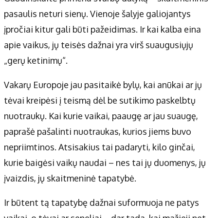
pasaulis neturi sienų. Vienoje šalyje galiojantys
įpročiai kitur gali būti pažeidimas. Ir kai kalba eina
apie vaikus, jų teisės dažnai yra virš suaugusiųjų
„gerų ketinimų“.
Vakarų Europoje jau pasitaikė bylų, kai anūkai ar jų
tėvai kreipėsi į teismą dėl be sutikimo paskelbtų
nuotraukų. Kai kurie vaikai, paaugę ar jau suaugę,
paprašė pašalinti nuotraukas, kurios jiems buvo
nepriimtinos. Atsisakius tai padaryti, kilo ginčai,
kurie baigėsi vaikų naudai – nes tai jų duomenys, jų
įvaizdis, jų skaitmeninė tapatybė.
Ir būtent tą tapatybę dažnai suformuoja ne patys
vaikai, o tėvai ar seneliai – dar tada, kai mažieji net