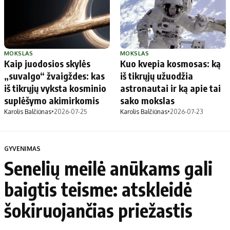
MOKSLAS
MOKSLAS
Kaip juodosios skylės
Kuo kvepia kosmosas: ką
„suvalgo“ žvaigždes: kas
iš tikrųjų užuodžia
iš tikrųjų vyksta kosminio
astronautai ir ką apie tai
suplėšymo akimirkomis
sako mokslas
Karolis Balčiūnas
•
2026-07-25
Karolis Balčiūnas
•
2026-07-23
GYVENIMAS
Senelių meilė anūkams gali
baigtis teisme: atskleidė
šokiruojančias priežastis