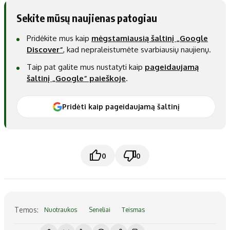
Sekite mūsų naujienas patogiau
Pridėkite mus kaip
mėgstamiausią šaltinį „Google
Discover“
, kad nepraleistumėte svarbiausių naujienų.
Taip pat galite mus nustatyti kaip
pageidaujamą
šaltinį „Google“ paieškoje
.
Pridėti kaip pageidaujamą šaltinį
0
0
Temos:
Nuotraukos
Seneliai
Teismas