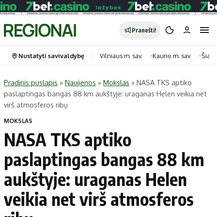
Pranešti!
Nustatyti savivaldybę
Vilniaus m. sav.
Kauno m. sav.
Šiauli
Pradinis puslapis
»
Naujienos
»
Mokslas
»
NASA TKS aptiko
paslaptingas bangas 88 km aukštyje: uraganas Helen veikia net
Portalas
Kategorijos
virš atmosferos ribų
Pradinis puslapis
Transportas
MOKSLAS
Savivaldybės
Gyvenimas
NASA TKS aptiko
Naujausi
Horoskopai
paslaptingas bangas 88 km
Regionai
Laisvalaikis
aukštyje: uraganas Helen
Lietuva
Maistas
Pasaulis
Sveikata
veikia net virš atmosferos
Politika
Technologijos