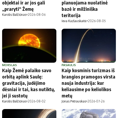
objektai ir ar jos gali
planuojama nuolatinė
„praryti“ Žemę
bazė ir milžiniška
teritorija
Karolis Balčiūnas
•
2026-08-06
Ieva Kazlauskaitė
•
2026-08-05
MOKSLAS
PASAULIS
Kaip Žemė palaiko savo
Kaip kosminis turizmas iš
orbitą aplink Saulę:
brangios pramogos virsta
gravitacija, judėjimo
nauja industrija: kur
dėsniai ir tai, kas nutiktų,
keliausime po keliolikos
jei ji sustotų
metų
Karolis Balčiūnas
•
2026-08-02
Jonas Petrauskas
•
2026-07-26