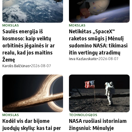
MOKSLAS
MOKSLAS
Saulės energija iš
Netikėtas „SpaceX“
kosmoso: kaip veiktų
raketos smūgis į Mėnulį
orbitinės jėgainės ir ar
sudomino NASA: tikimasi
realu, kad jos maitins
itin vertingų atradimų
Žemę
Ieva Kazlauskaitė
•
2026-08-07
Karolis Balčiūnas
•
2026-08-07
MOKSLAS
TECHNOLOGIJOS
Kodėl vis dar bijome
NASA ruošiasi istoriniam
juodųjų skylių: kas tai per
žingsniui: Mėnulyje