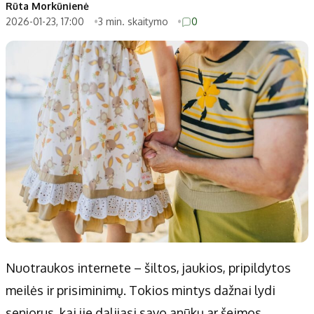
Rūta Morkūnienė
2026-01-23, 17:00
3 min. skaitymo
0
Nuotraukos internete – šiltos, jaukios, pripildytos
meilės ir prisiminimų. Tokios mintys dažnai lydi
senjorus, kai jie dalijasi savo anūkų ar šeimos