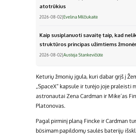
atotrūkius
2026-08-02
|
Evelina Milčiukaitė
Kaip susiplanuoti savaitę taip, kad nel
struktūros principas užimtiems žmon
2026-08-02
|
Austėja Stankevičiūtė
Keturių žmonių įgula, kuri dabar grįš į Ž
„SpaceX“ kapsule ir turėjo joje praleis
astronautai Zena Cardman ir Mike’as Fin
Platonovas.
Pagal pirminį planą Fincke ir Cardman turė
būsimam papildomų saulės baterijų išskle