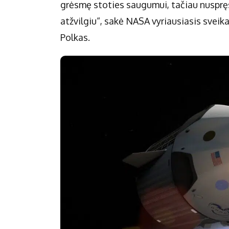
grėsmę stoties saugumui, tačiau nuspręs
atžvilgiu“, sakė NASA vyriausiasis svei
Polkas.