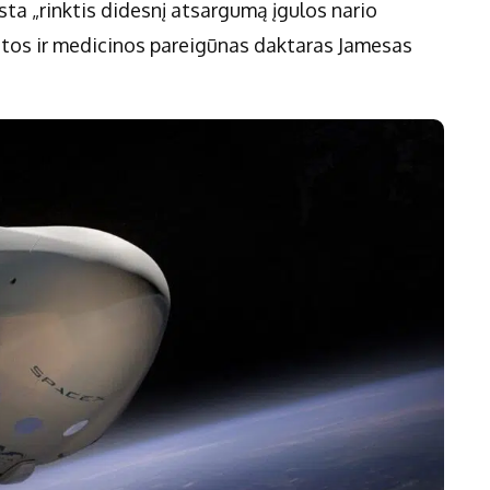
ta „rinktis didesnį atsargumą įgulos nario
katos ir medicinos pareigūnas daktaras Jamesas