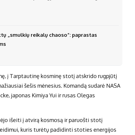
iktų „smulkių reikalų chaoso“: paprastas
ėms
emę, į Tarptautinę kosminę stotį atskrido rugpjūtį
ti mažiausiai šešis mėnesius. Komandą sudarė NASA
cke, japonas Kimiya Yui ir rusas Olegas
jo išeiti į atvirą kosmosą ir paruošti stotį
idimui, kuris turėtų padidinti stoties energijos