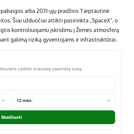
ų pabaigos arba 2031-ųjų pradžios Tarptautinė
itos. Šiai užduočiai atlikti pasirinkta „SpaceX“, o
igtis kontroliuojamu įskridimu į Žemės atmosferą
ant galimą riziką gyventojams ir infrastruktūrai.