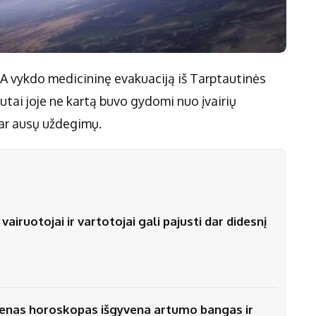
SA vykdo medicininę evakuaciją iš Tarptautinės
tai joje ne kartą buvo gydomi nuo įvairių
ar ausų uždegimų.
airuotojai ir vartotojai gali pajusti dar didesnį
vienas horoskopas išgyvena artumo bangas ir