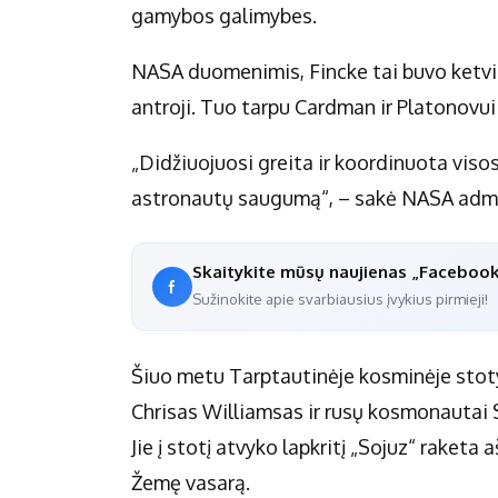
gamybos galimybes.
NASA duomenimis, Fincke tai buvo ketvirt
antroji. Tuo tarpu Cardman ir Platonovui
„Didžiuojuosi greita ir koordinuota visos
astronautų saugumą“, – sakė NASA admi
Skaitykite mūsų naujienas „Faceboo
Sužinokite apie svarbiausius įvykius pirmieji!
Šiuo metu Tarptautinėje kosminėje stoty
Chrisas Williamsas ir rusų kosmonautai
Jie į stotį atvyko lapkritį „Sojuz“ raketa 
Žemę vasarą.