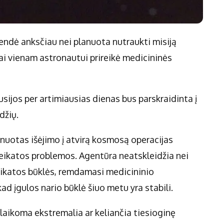
endė anksčiau nei planuota nutraukti misiją
ai vienam astronautui prireikė medicininės
Rusijos per artimiausias dienas bus parskraidinta į
džių.
nuotas išėjimo į atvirą kosmosą operacijas
eikatos problemos. Agentūra neatskleidžia nei
eikatos būklės, remdamasi medicininio
d įgulos nario būklė šiuo metu yra stabili.
laikoma ekstremalia ar keliančia tiesioginę