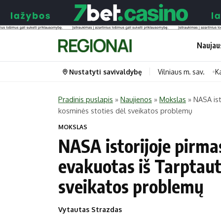
Naujau
Nustatyti savivaldybę
Vilniaus m. sav.
K
Pradinis puslapis
»
Naujienos
»
Mokslas
»
NASA ist
kosminės stoties dėl sveikatos problemų
Portalas
Kategorijos
MOKSLAS
Pradinis puslapis
Transportas
NASA istorijoje pirma
Savivaldybės
Gyvenimas
evakuotas iš Tarptaut
Naujausi
Horoskopai
sveikatos problemų
Regionai
Laisvalaikis
Lietuva
Maistas
Vytautas Strazdas
Pasaulis
Sveikata