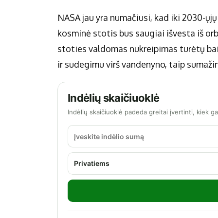
NASA jau yra numačiusi, kad iki 2030-ųj
kosminė stotis bus saugiai išvesta iš orb
stoties valdomas nukreipimas turėtų ba
ir sudegimu virš vandenyno, taip sumažin