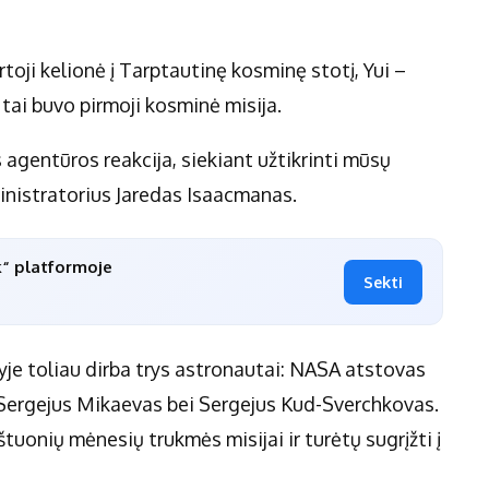
oji kelionė į Tarptautinę kosminę stotį, Yui –
 tai buvo pirmoji kosminė misija.
 agentūros reakcija, siekiant užtikrinti mūsų
nistratorius Jaredas Isaacmanas.
k“ platformoje
Sekti
je toliau dirba trys astronautai: NASA atstovas
 Sergejus Mikaevas bei Sergejus Kud-Sverchkovas.
aštuonių mėnesių trukmės misijai ir turėtų sugrįžti į