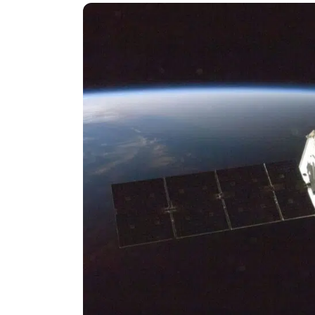
Politika
Technologijos
Patarimai
Indėlių palūkano
Dirbtinis intelektas
Dienos naujienos
Gineso rekordai
Ekonomikos nauj