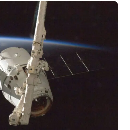
Marijampolės
Prienų rajono
s
ienos