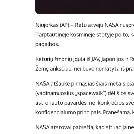
Niujorkas (AP) – Retu atveju NASA nuspr
Tarptautinėje kosminėje stotyje po to, k
pagalbos.
Keturių žmonių įgula iš JAV, Japonijos ir 
Žemę anksčiau, nei buvo numatyta iš pra
NASA atšaukė pirmąsias šiais metais pla
(vadinamuosius „spacewalk“) dėl šios sv
astronauto pavardės, nei konkrečios sv
konfidencialumo principais. Pranešama, ka
NASA atstovai pabrėžia, kad situacija ne