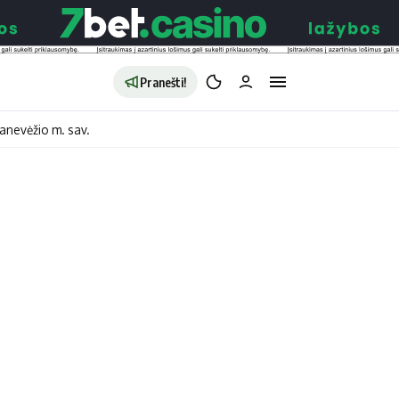
Pranešti!
anevėžio m. sav.
aldybės
Redakcija
Apie mus
o
Autoriai
no
Kontaktai
jono
Privatumo politika
ono
Redakcijos politika
sto
Receptai