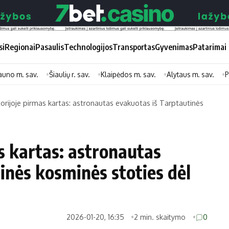
si
Regionai
Pasaulis
Technologijos
Transportas
Gyvenimas
Patarimai
auno m. sav.
Šiaulių r. sav.
Klaipėdos m. sav.
Alytaus m. sav.
P
orijoje pirmas kartas: astronautas evakuotas iš Tarptautinės
Didžiosios savivaldybės
Kitos saviv
Vilniaus miesto
Druskininkų
s kartas: astronautas
Kauno miesto
Utenos rajon
inės kosminės stoties dėl
Klaipėdos miesto
Jonavos rajo
Panevėžio miesto
Vilkaviškio ra
Šiaulių miesto
Tauragės raj
2026-01-20, 16:35
2 min. skaitymo
0
Alytaus miesto
Palangos mie