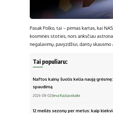
Pasak Polko, tai – pirmas kartas, kai NA
kosminės stoties, nors anksčiau astronau
negalavimų, pavyzdžiui, dantų skausmo 
Tai populiaru:
Naftos kainų šuolis kelia naują grėsmę: v
spaudimą
2026-08-02
|
Ieva Kazlauskaitė
12 meilės sezonų per metus: kaip kiek