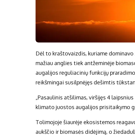
Dėl to kraštovaizdis, kuriame dominavo 
mažiau anglies tiek antžeminėje biomasoj
augalijos reguliacinių funkcijų praradim
reikšmingai susilpnėjęs dešimtis tūksta
„Pasaulinis atšilimas, viršijęs 4 laipsni
klimato juostos augalijos prisitaikymo g
Tolimojoje šiaurėje ekosistemos reagavo k
aukščio ir biomasės didėjimą, o žiedadulk