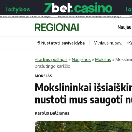
Naujau
Nustatyti savivaldybę
Vilniaus m. sav.
K
Pradinis puslapis
»
Naujienos
»
Mokslas
»
Mokslini
pražūtingo karščio
Portalas
Kategorijos
MOKSLAS
Pradinis puslapis
Transportas
Mokslininkai išsiaiški
Savivaldybės
Gyvenimas
nustoti mus saugoti n
Naujausi
Horoskopai
Regionai
Laisvalaikis
Karolis Balčiūnas
Lietuva
Maistas
Pasaulis
Sveikata