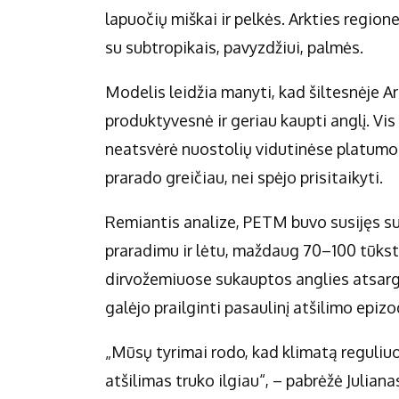
lapuočių miškai ir pelkės. Arkties regio
su subtropikais, pavyzdžiui, palmės.
Modelis leidžia manyti, kad šiltesnėje Ar
produktyvesnė ir geriau kaupti anglį. Vi
neatsvėrė nuostolių vidutinėse platumos
prarado greičiau, nei spėjo prisitaikyti.
Remiantis analize, PETM buvo susijęs s
praradimu ir lėtu, maždaug 70–100 tūkst
dirvožemiuose sukauptos anglies atsargų
galėjo prailginti pasaulinį atšilimo epizo
„Mūsų tyrimai rodo, kad klimatą reguliuoti
atšilimas truko ilgiau“, – pabrėžė Juliana