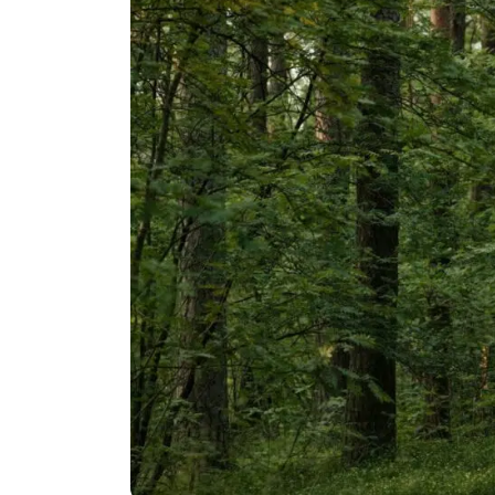
Politika
Technologijos
Patarimai
Indėlių palūkano
Dirbtinis intelektas
Dienos naujienos
Gineso rekordai
Ekonomikos nauj