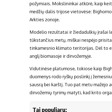
požymiais. Mokslininkai atkūrė, kaip kei
medžių dalis trijose vietovėse: Bighorno 
Arkties zonoje.
Modelio rezultatai ir žiedadulkių įrašai 
tūkstančius metų, miškai nespėjo prisitai
tinkamesnio klimato teritorijas. Dėl to
anglį biomasoje ir dirvožemyje.
Vidutinėse platumose, tokiose kaip Bigh
duomenys rodo ryškų poslinkį į žemesnius 
sausrą bei karštį. Tuo pat metu mažėjo 
dirvožemių tyrimų matyti, kad krito orga
Tai populiaru: