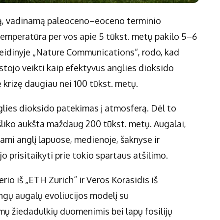
dą, vadinamą paleoceno–eoceno terminio
mperatūra per vos apie 5 tūkst. metų pakilo 5–6
a leidinyje „Nature Communications“, rodo, kad
tojo veikti kaip efektyvus anglies dioksido
ę krizę daugiau nei 100 tūkst. metų.
glies dioksido patekimas į atmosferą. Dėl to
išliko aukšta maždaug 200 tūkst. metų. Augalai,
dami anglį lapuose, medienoje, šaknyse ir
 prisitaikyti prie tokio spartaus atšilimo.
io iš „ETH Zurich“ ir Veros Korasidis iš
ngų augalų evoliucijos modelį su
ų žiedadulkių duomenimis bei lapų fosilijų