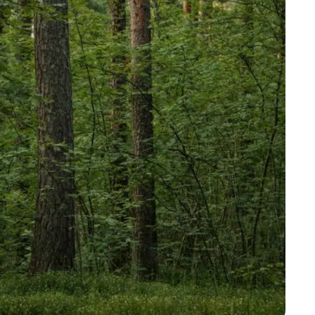
Marijampolės
Prienų rajono
s
ienos