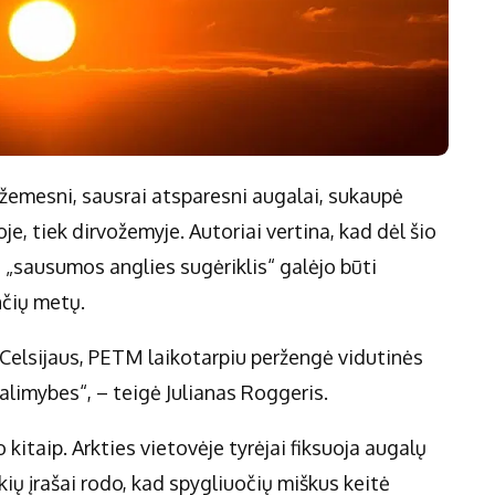
žemesni, sausrai atsparesni augalai, sukaupė
e, tiek dirvožemyje. Autoriai vertina, kad dėl šio
o „sausumos anglies sugėriklis“ galėjo būti
nčių metų.
us Celsijaus, PETM laikotarpiu peržengė vidutinės
alimybes“, – teigė Julianas Roggeris.
itaip. Arkties vietovėje tyrėjai fiksuoja augalų
ių įrašai rodo, kad spygliuočių miškus keitė