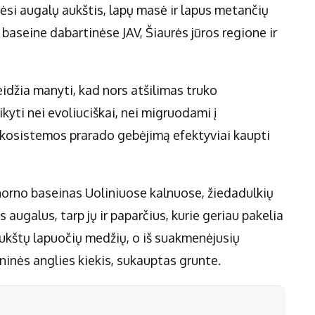
tėsi augalų aukštis, lapų masė ir lapus metančių
baseine dabartinėse JAV, Šiaurės jūros regione ir
leidžia manyti, kad nors atšilimas truko
kyti nei evoliuciškai, nei migruodami į
 ekosistemos prarado gebėjimą efektyviai kaupti
orno baseinas Uoliniuose kalnuose, žiedadulkių
augalus, tarp jų ir paparčius, kurie geriau pakelia
aukštų lapuočių medžių, o iš suakmenėjusių
ninės anglies kiekis, sukauptas grunte.