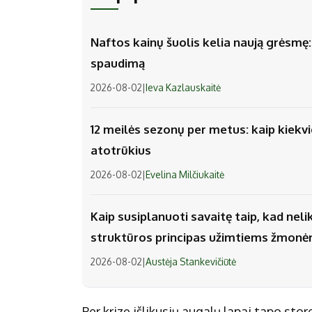
Naftos kainų šuolis kelia naują grėsmę: v
spaudimą
2026-08-02
|
Ieva Kazlauskaitė
12 meilės sezonų per metus: kaip kiek
atotrūkius
2026-08-02
|
Evelina Milčiukaitė
Kaip susiplanuoti savaitę taip, kad nel
struktūros principas užimtiems žmon
2026-08-02
|
Austėja Stankevičiūtė
Per krizę išlikusių augalų lapai tapo stor