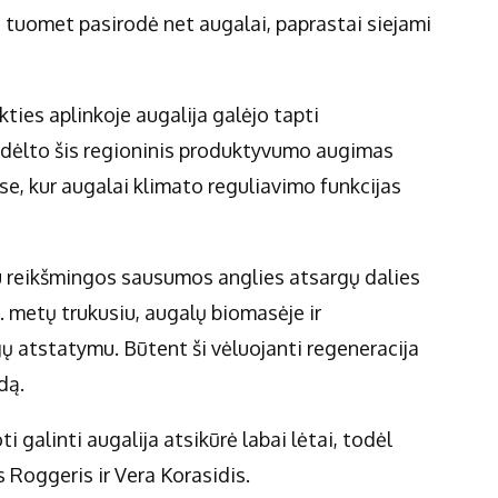
ne tuomet pasirodė net augalai, paprastai siejami
kties aplinkoje augalija galėjo tapti
s dėlto šis regioninis produktyvumo augimas
e, kur augalai klimato reguliavimo funkcijas
u reikšmingos sausumos anglies atsargų dalies
. metų trukusiu, augalų biomasėje ir
 atstatymu. Būtent ši vėluojanti regeneracija
dą.
 galinti augalija atsikūrė labai lėtai, todėl
s Roggeris ir Vera Korasidis.