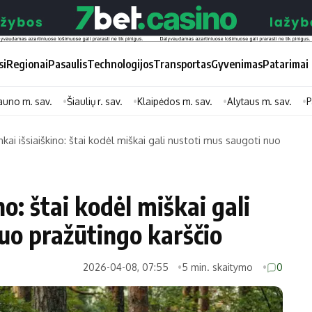
si
Regionai
Pasaulis
Technologijos
Transportas
Gyvenimas
Patarimai
auno m. sav.
Šiaulių r. sav.
Klaipėdos m. sav.
Alytaus m. sav.
P
nkai išsiaiškino: štai kodėl miškai gali nustoti mus saugoti nuo
Didžiosios savivaldybės
Kitos saviv
Vilniaus miesto
Druskininkų
no: štai kodėl miškai gali
Kauno miesto
Utenos rajon
uo pražūtingo karščio
Klaipėdos miesto
Jonavos rajo
Panevėžio miesto
Vilkaviškio ra
2026-04-08, 07:55
5 min. skaitymo
0
Šiaulių miesto
Tauragės raj
Alytaus miesto
Palangos mie