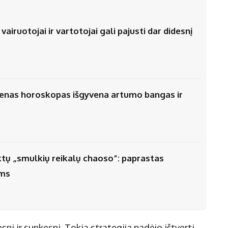
airuotojai ir vartotojai gali pajusti dar didesnį
vienas horoskopas išgyvena artumo bangas ir
iktų „smulkių reikalų chaoso“: paprastas
ėms
esni ir sunkesni. Tokia strategija padėjo ištverti