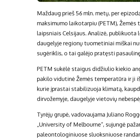
Maždaug prieš 56 mln. metų, per epizo
maksimumo laikotarpiu (PETM), Žemės te
laipsniais Celsijaus. Analizė, publikuot
daugelyje regionų tuometiniai miškai nus
sugėriklis, o tai galėjo pratęsti pasaulin
PETM sukėlė staigus didžiulio kiekio an
pakilo vidutinė Žemės temperatūra ir ji 
kurie įprastai stabilizuoja klimatą, kaup
dirvožemyje, daugelyje vietovių nebespėjo
Tyrėjų grupė, vadovaujama Juliano Rogger
„University of Melbourne“, sujungė paža
paleontologiniuose sluoksniuose randam