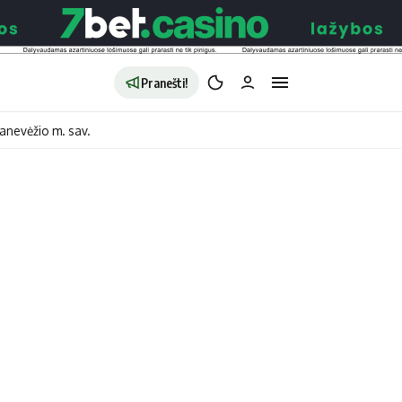
Pranešti!
anevėžio m. sav.
aldybės
Redakcija
Apie mus
o
Autoriai
no
Kontaktai
jono
Privatumo politika
ono
Redakcijos politika
sto
Receptai