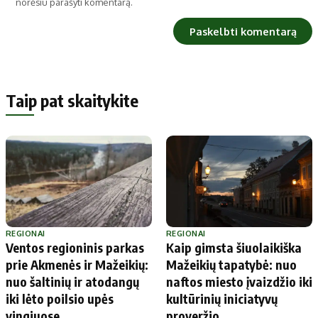
norėsiu parašyti komentarą.
Taip pat skaitykite
REGIONAI
REGIONAI
Ventos regioninis parkas
Kaip gimsta šiuolaikiška
prie Akmenės ir Mažeikių:
Mažeikių tapatybė: nuo
nuo šaltinių ir atodangų
naftos miesto įvaizdžio iki
iki lėto poilsio upės
kultūrinių iniciatyvų
vingiuose
proveržio