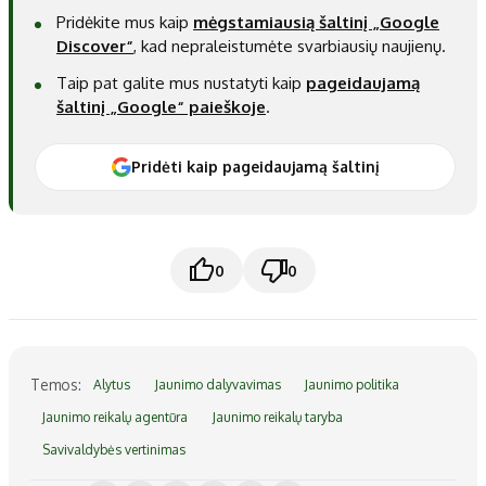
Pridėkite mus kaip
mėgstamiausią šaltinį „Google
Discover“
, kad nepraleistumėte svarbiausių naujienų.
Taip pat galite mus nustatyti kaip
pageidaujamą
šaltinį „Google“ paieškoje
.
Pridėti kaip pageidaujamą šaltinį
0
0
Temos:
Alytus
Jaunimo dalyvavimas
Jaunimo politika
Jaunimo reikalų agentūra
Jaunimo reikalų taryba
Savivaldybės vertinimas