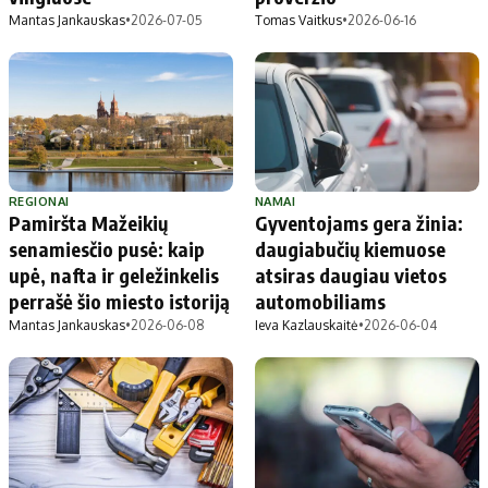
Mantas Jankauskas
•
2026-07-05
Tomas Vaitkus
•
2026-06-16
REGIONAI
NAMAI
Pamiršta Mažeikių
Gyventojams gera žinia:
senamiesčio pusė: kaip
daugiabučių kiemuose
upė, nafta ir geležinkelis
atsiras daugiau vietos
perrašė šio miesto istoriją
automobiliams
Mantas Jankauskas
•
2026-06-08
Ieva Kazlauskaitė
•
2026-06-04