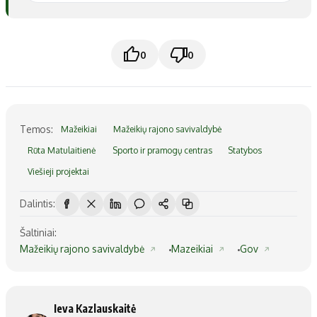
0
0
Temos:
Mažeikiai
Mažeikių rajono savivaldybė
Rūta Matulaitienė
Sporto ir pramogų centras
Statybos
Viešieji projektai
Dalintis:
Šaltiniai:
Mažeikių rajono savivaldybė
Mazeikiai
Gov
Ieva Kazlauskaitė