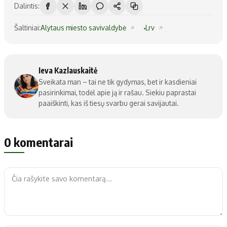
Dalintis:
Šaltiniai:
Alytaus miesto savivaldybė
Lrv
Ieva Kazlauskaitė
Sveikata man – tai ne tik gydymas, bet ir kasdieniai
pasirinkimai, todėl apie ją ir rašau. Siekiu paprastai
paaiškinti, kas iš tiesų svarbu gerai savijautai.
0 komentarai