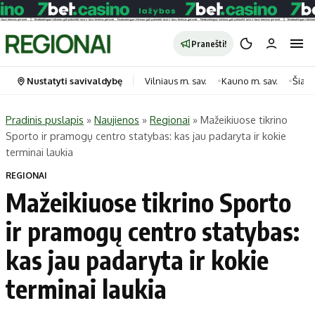
Pranešti!
Nustatyti savivaldybę
Vilniaus m. sav.
Kauno m. sav.
Šiauli
Pradinis puslapis
»
Naujienos
»
Regionai
»
Mažeikiuose tikrino
Sporto ir pramogų centro statybas: kas jau padaryta ir kokie
Portalas
Kategorijos
terminai laukia
Pradinis puslapis
Transportas
REGIONAI
Savivaldybės
Gyvenimas
Mažeikiuose tikrino Sporto
Naujausi
Horoskopai
ir pramogų centro statybas:
Regionai
Laisvalaikis
kas jau padaryta ir kokie
Lietuva
Maistas
Pasaulis
Sveikata
terminai laukia
Politika
Technologijos