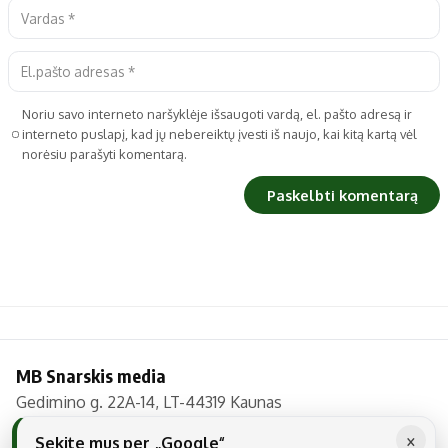
Noriu savo interneto naršyklėje išsaugoti vardą, el. pašto adresą ir
interneto puslapį, kad jų nebereiktų įvesti iš naujo, kai kitą kartą vėl
norėsiu parašyti komentarą.
MB Snarskis media
Gedimino g. 22A-14, LT-44319 Kaunas
Tel.: +370 606 17737
×
Sekite mus per „Google“