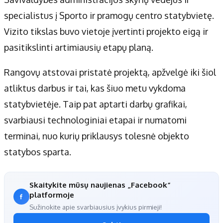
Apie mus
specialistus į Sporto ir pramogų centro statybvietę.
Autoriai
Vizito tikslas buvo vietoje įvertinti projekto eigą ir
Kontaktai
pasitikslinti artimiausių etapų planą.
Privatumo politika
Redakcijos politika
Rangovų atstovai pristatė projektą, apžvelgė iki šiol
Receptai
atliktus darbus ir tai, kas šiuo metu vykdoma
statybvietėje. Taip pat aptarti darbų grafikai,
svarbiausi technologiniai etapai ir numatomi
terminai, nuo kurių priklausys tolesnė objekto
statybos sparta.
Skaitykite mūsų naujienas „Facebook“
platformoje
Sužinokite apie svarbiausius įvykius pirmieji!