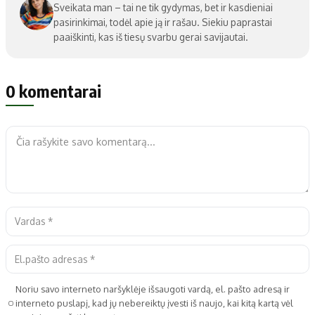
Sveikata man – tai ne tik gydymas, bet ir kasdieniai
pasirinkimai, todėl apie ją ir rašau. Siekiu paprastai
paaiškinti, kas iš tiesų svarbu gerai savijautai.
0 komentarai
Noriu savo interneto naršyklėje išsaugoti vardą, el. pašto adresą ir
interneto puslapį, kad jų nebereiktų įvesti iš naujo, kai kitą kartą vėl