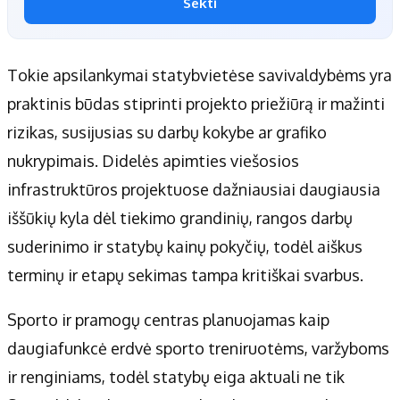
Sekti
Tokie apsilankymai statybvietėse savivaldybėms yra
praktinis būdas stiprinti projekto priežiūrą ir mažinti
rizikas, susijusias su darbų kokybe ar grafiko
nukrypimais. Didelės apimties viešosios
infrastruktūros projektuose dažniausiai daugiausia
iššūkių kyla dėl tiekimo grandinių, rangos darbų
suderinimo ir statybų kainų pokyčių, todėl aiškus
terminų ir etapų sekimas tampa kritiškai svarbus.
Sporto ir pramogų centras planuojamas kaip
daugiafunkcė erdvė sporto treniruotėms, varžyboms
ir renginiams, todėl statybų eiga aktuali ne tik