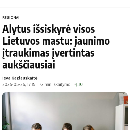
REGIONAI
Alytus išsiskyrė visos
Lietuvos mastu: jaunimo
įtraukimas įvertintas
aukščiausiai
Ieva Kazlauskaitė
2026-05-26, 17:15
2 min. skaitymo
0