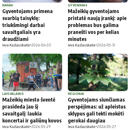
NAMAI
GYVENIMAS
Gyventojams primena
Mažeikių gyventojams
svarbią taisyklę:
pristatė naują įrankį: apie
triukšmingi darbai
problemas bus galima
savaitgaliais yra
pranešti vos per kelias
draudžiami
minutes
Ieva Kazlauskaitė
•
2026-06-03
Ieva Kazlauskaitė
•
2026-05-31
LAISVALAIKIS
REGIONAI
Mažeikių miesto šventė
Gyventojams siunčiamas
prasideda jau šį
perspėjimas: už apleistus
savaitgalį: laukia
sklypus gali tekti mokėti
koncertai ir galiūnų kovos
gerokai daugiau
Ieva Kazlauskaitė
•
2026-05-29
Ieva Kazlauskaitė
•
2026-05-27